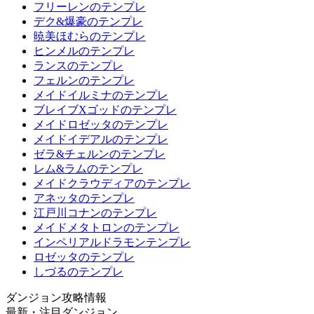
フリーレンのテンプレ
デク&爆豪のテンプレ
暁美ほむらのテンプレ
ヒンメルのテンプレ
ランスのテンプレ
フェルンのテンプレ
メイドイルミナのテンプレ
ブレイブXゴッドのテンプレ
メイドロゼッタのテンプレ
メイドイデアルのテンプレ
ゼラ&チェルンのテンプレ
レム&ラムのテンプレ
メイドクラウディアのテンプレ
アネッタのテンプレ
江戸川コナンのテンプレ
メイドメタトロンのテンプレ
インペリアルドラモンテンプレ
ロゼッタのテンプレ
しづるのテンプレ
ダンジョン攻略情報
最新・注目ダンジョン