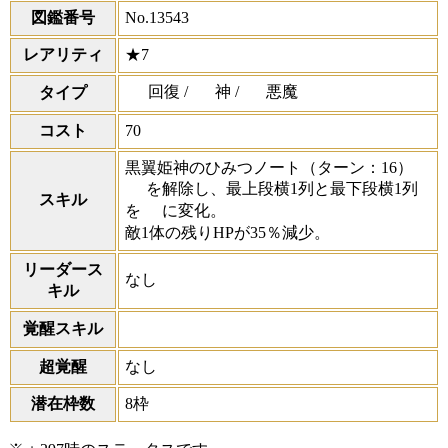
図鑑番号
No.13543
レアリティ
★7
回復 /
神 /
悪魔
タイプ
コスト
70
黒翼姫神のひみつノート
（ターン：16）
を解除し、最上段横1列と最下段横1列
スキル
を
に変化。
敵1体の残りHPが35％減少。
リーダース
なし
キル
覚醒スキル
超覚醒
なし
潜在枠数
8枠