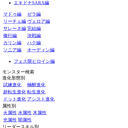
エキドナSARA編
マドゥ編
ゼラ編
リーチェ編
ヴェロア編
サレーネ編
完結編
修行編
決戦編
カリン編
ハク編
ソニア編
オーディン編
フェス限ヒロイン編
モンスター検索
進化形態別
試練進化
極醒進化
超転生進化
転生進化
ドット進化
アシスト進化
属性別
火属性
水属性
木属性
光属性
闇属性
リーダースキル別