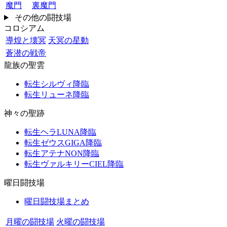
魔門
裏魔門
その他の闘技場
コロシアム
導煌と壊冥
天冥の星動
蒼潜の戦帝
龍族の聖雲
転生シルヴィ降臨
転生リューネ降臨
神々の聖跡
転生ヘラLUNA降臨
転生ゼウスGIGA降臨
転生アテナNON降臨
転生ヴァルキリーCIEL降臨
曜日闘技場
曜日闘技場まとめ
月曜の闘技場
火曜の闘技場