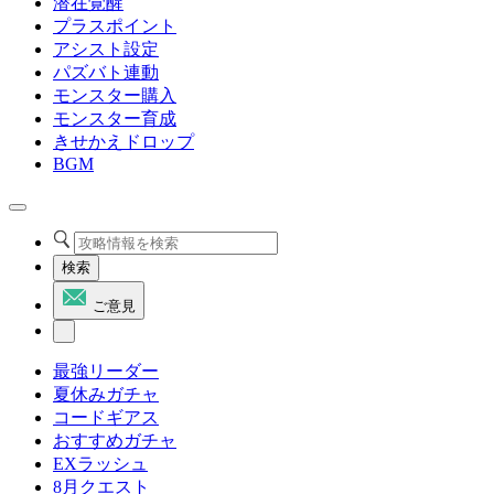
潜在覚醒
プラスポイント
アシスト設定
パズバト連動
モンスター購入
モンスター育成
きせかえドロップ
BGM
検索
ご意見
最強リーダー
夏休みガチャ
コードギアス
おすすめガチャ
EXラッシュ
8月クエスト