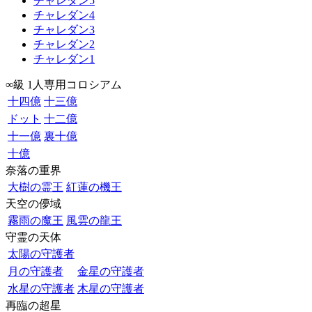
チャレダン5
チャレダン4
チャレダン3
チャレダン2
チャレダン1
∞級 1人専用コロシアム
十四億
十三億
ドット
十二億
十一億
裏十億
十億
奈落の重界
大樹の霊王
紅蓮の機王
天空の儚域
霧雨の魔王
風雲の龍王
守霊の天体
太陽の守護者
月の守護者
金星の守護者
水星の守護者
木星の守護者
再臨の超星