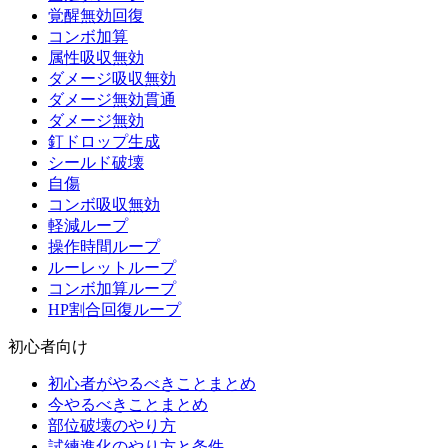
覚醒無効回復
コンボ加算
属性吸収無効
ダメージ吸収無効
ダメージ無効貫通
ダメージ無効
釘ドロップ生成
シールド破壊
自傷
コンボ吸収無効
軽減ループ
操作時間ループ
ルーレットループ
コンボ加算ループ
HP割合回復ループ
初心者向け
初心者がやるべきことまとめ
今やるべきことまとめ
部位破壊のやり方
試練進化のやり方と条件