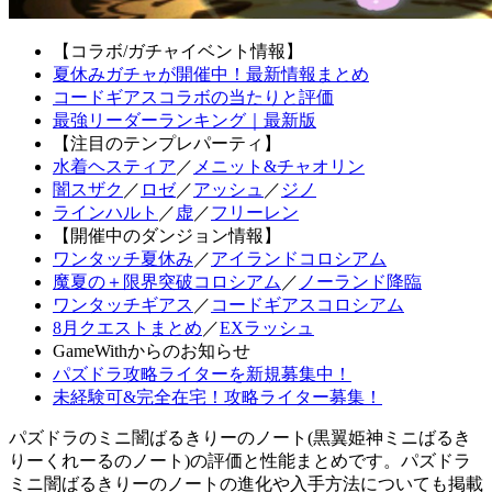
【コラボ/ガチャイベント情報】
夏休みガチャが開催中！最新情報まとめ
コードギアスコラボの当たりと評価
最強リーダーランキング｜最新版
【注目のテンプレパーティ】
水着ヘスティア
／
メニット&チャオリン
闇スザク
／
ロゼ
／
アッシュ
／
ジノ
ラインハルト
／
虚
／
フリーレン
【開催中のダンジョン情報】
ワンタッチ夏休み
／
アイランドコロシアム
魔夏の＋限界突破コロシアム
／
ノーランド降臨
ワンタッチギアス
／
コードギアスコロシアム
8月クエストまとめ
／
EXラッシュ
GameWithからのお知らせ
パズドラ攻略ライターを新規募集中！
未経験可&完全在宅！攻略ライター募集！
パズドラのミニ闇ばるきりーのノート(黒翼姫神ミニばるき
りーくれーるのノート)の評価と性能まとめです。パズドラ
ミニ闇ばるきりーのノートの進化や入手方法についても掲載