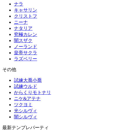
ナラ
キャサリン
クリストフ
ニーナ
ナタリア
究極カレン
闇スザク
ノーランド
皇帝サクラ
ラズベリー
その他
試練大喬小喬
試練ウルド
からくりモトナリ
ニケ&アテナ
ツクヨミ
光シルヴィ
闇シルヴィ
最新テンプレパーティ