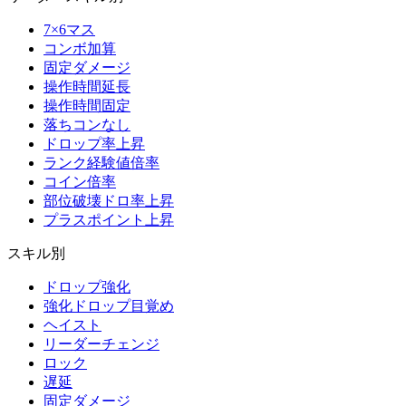
7×6マス
コンボ加算
固定ダメージ
操作時間延長
操作時間固定
落ちコンなし
ドロップ率上昇
ランク経験値倍率
コイン倍率
部位破壊ドロ率上昇
プラスポイント上昇
スキル別
ドロップ強化
強化ドロップ目覚め
ヘイスト
リーダーチェンジ
ロック
遅延
固定ダメージ