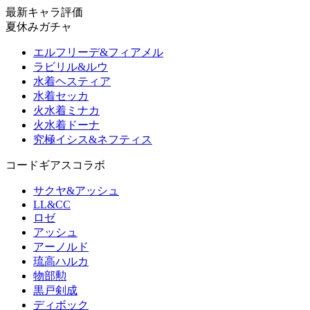
最新キャラ評価
夏休みガチャ
エルフリーデ&フィアメル
ラビリル&ルウ
水着ヘスティア
水着セッカ
火水着ミナカ
火水着ドーナ
究極イシス&ネフティス
コードギアスコラボ
サクヤ&アッシュ
LL&CC
ロゼ
アッシュ
アーノルド
琉高ハルカ
物部勲
黒戸剣成
ディボック