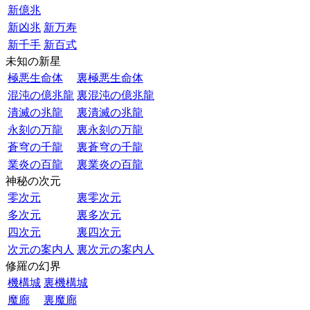
新億兆
新凶兆
新万寿
新千手
新百式
未知の新星
極悪生命体
裏極悪生命体
混沌の億兆龍
裏混沌の億兆龍
潰滅の兆龍
裏潰滅の兆龍
永刻の万龍
裏永刻の万龍
蒼穹の千龍
裏蒼穹の千龍
業炎の百龍
裏業炎の百龍
神秘の次元
零次元
裏零次元
多次元
裏多次元
四次元
裏四次元
次元の案内人
裏次元の案内人
修羅の幻界
機構城
裏機構城
魔廊
裏魔廊