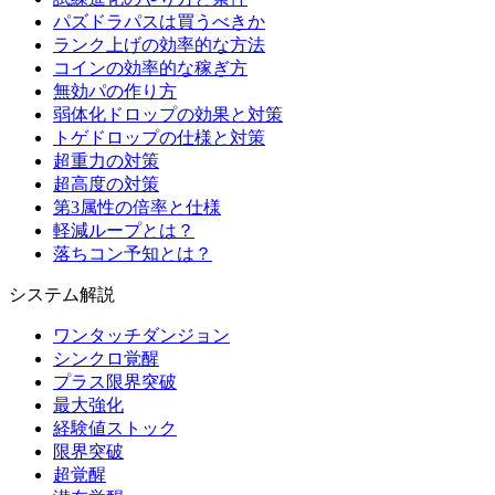
パズドラパスは買うべきか
ランク上げの効率的な方法
コインの効率的な稼ぎ方
無効パの作り方
弱体化ドロップの効果と対策
トゲドロップの仕様と対策
超重力の対策
超高度の対策
第3属性の倍率と仕様
軽減ループとは？
落ちコン予知とは？
システム解説
ワンタッチダンジョン
シンクロ覚醒
プラス限界突破
最大強化
経験値ストック
限界突破
超覚醒