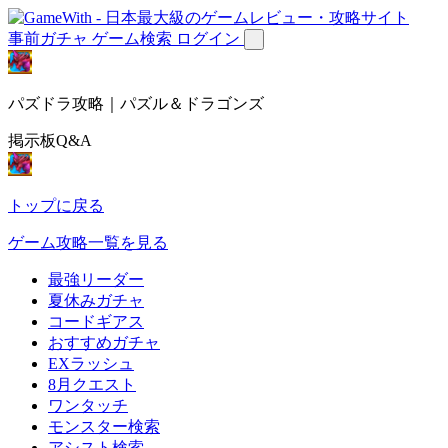
事前ガチャ
ゲーム検索
ログイン
パズドラ攻略｜パズル＆ドラゴンズ
掲示板Q&A
トップに戻る
ゲーム攻略一覧を見る
最強リーダー
夏休みガチャ
コードギアス
おすすめガチャ
EXラッシュ
8月クエスト
ワンタッチ
モンスター検索
アシスト検索