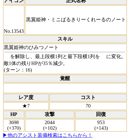
アイコン
正式名称
黒翼姫神・ミニばるきりーくれーるのノート
No.13543
スキル
黒翼姫神のひみつノート
を解除し、最上段横1列と最下段横1列を
に変化。
敵1体の残りHPが35％減少。
(ターン：16)
覚醒
レア度
コスト
★7
70
HP
攻撃
回復
3698
2044
953
(+370)
(+102)
(+143)
▶他のアシスト装備検索はこちらから！