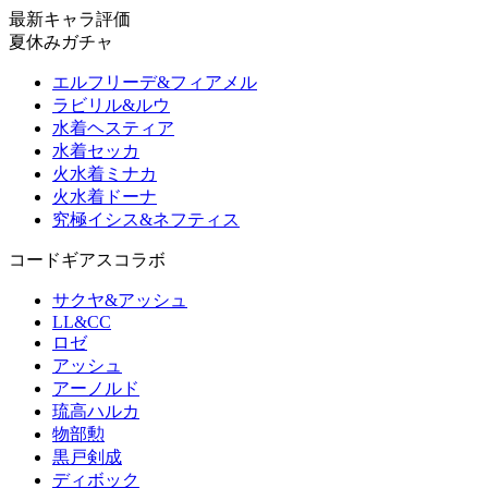
最新キャラ評価
夏休みガチャ
エルフリーデ&フィアメル
ラビリル&ルウ
水着ヘスティア
水着セッカ
火水着ミナカ
火水着ドーナ
究極イシス&ネフティス
コードギアスコラボ
サクヤ&アッシュ
LL&CC
ロゼ
アッシュ
アーノルド
琉高ハルカ
物部勲
黒戸剣成
ディボック