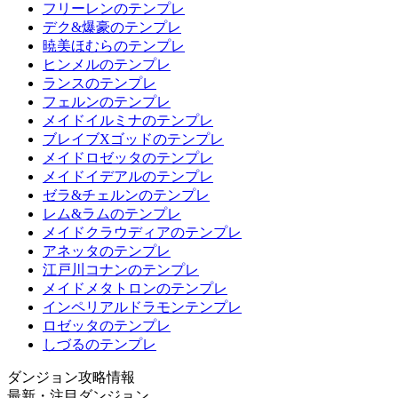
フリーレンのテンプレ
デク&爆豪のテンプレ
暁美ほむらのテンプレ
ヒンメルのテンプレ
ランスのテンプレ
フェルンのテンプレ
メイドイルミナのテンプレ
ブレイブXゴッドのテンプレ
メイドロゼッタのテンプレ
メイドイデアルのテンプレ
ゼラ&チェルンのテンプレ
レム&ラムのテンプレ
メイドクラウディアのテンプレ
アネッタのテンプレ
江戸川コナンのテンプレ
メイドメタトロンのテンプレ
インペリアルドラモンテンプレ
ロゼッタのテンプレ
しづるのテンプレ
ダンジョン攻略情報
最新・注目ダンジョン