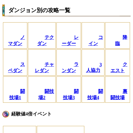
ダンジョン別の攻略一覧
ノ
テク
レ
コ
降
マダン
ダン
ーダー
イン
臨
ス
チャ
ラ
ク
3
人協力
ペダン
レダン
ンダン
エスト
闘
闘技
闘
闘
裏
技場1
場2
技場3
技場4
闘技場
経験値4倍イベント