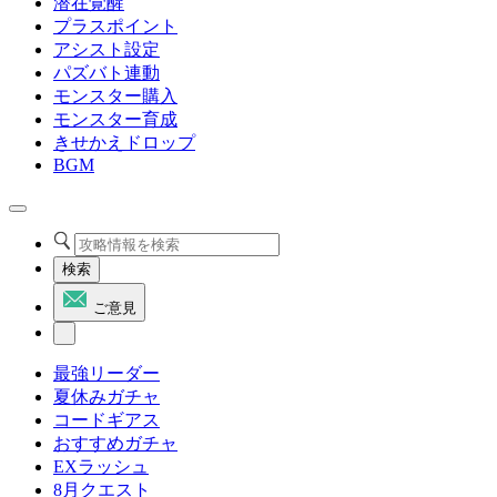
潜在覚醒
プラスポイント
アシスト設定
パズバト連動
モンスター購入
モンスター育成
きせかえドロップ
BGM
検索
ご意見
最強リーダー
夏休みガチャ
コードギアス
おすすめガチャ
EXラッシュ
8月クエスト