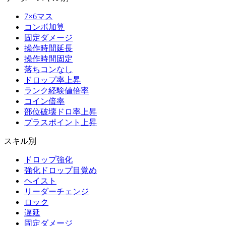
7×6マス
コンボ加算
固定ダメージ
操作時間延長
操作時間固定
落ちコンなし
ドロップ率上昇
ランク経験値倍率
コイン倍率
部位破壊ドロ率上昇
プラスポイント上昇
スキル別
ドロップ強化
強化ドロップ目覚め
ヘイスト
リーダーチェンジ
ロック
遅延
固定ダメージ