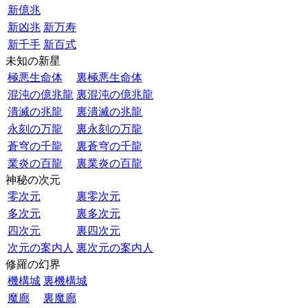
新億兆
新凶兆
新万寿
新千手
新百式
未知の新星
極悪生命体
裏極悪生命体
混沌の億兆龍
裏混沌の億兆龍
潰滅の兆龍
裏潰滅の兆龍
永刻の万龍
裏永刻の万龍
蒼穹の千龍
裏蒼穹の千龍
業炎の百龍
裏業炎の百龍
神秘の次元
零次元
裏零次元
多次元
裏多次元
四次元
裏四次元
次元の案内人
裏次元の案内人
修羅の幻界
機構城
裏機構城
魔廊
裏魔廊