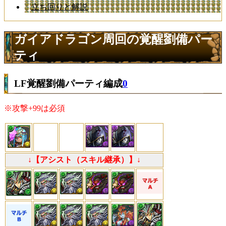
立ち回りと解説
ガイアドラゴン周回の覚醒劉備パー
ティ
LF覚醒劉備パーティ編成
0
※攻撃+99は必須
↓【アシスト（スキル継承）】↓