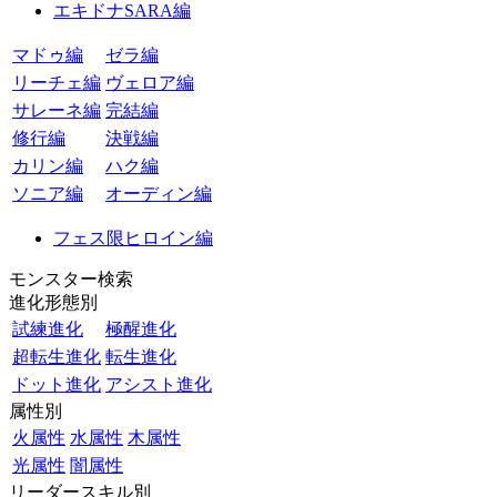
エキドナSARA編
マドゥ編
ゼラ編
リーチェ編
ヴェロア編
サレーネ編
完結編
修行編
決戦編
カリン編
ハク編
ソニア編
オーディン編
フェス限ヒロイン編
モンスター検索
進化形態別
試練進化
極醒進化
超転生進化
転生進化
ドット進化
アシスト進化
属性別
火属性
水属性
木属性
光属性
闇属性
リーダースキル別