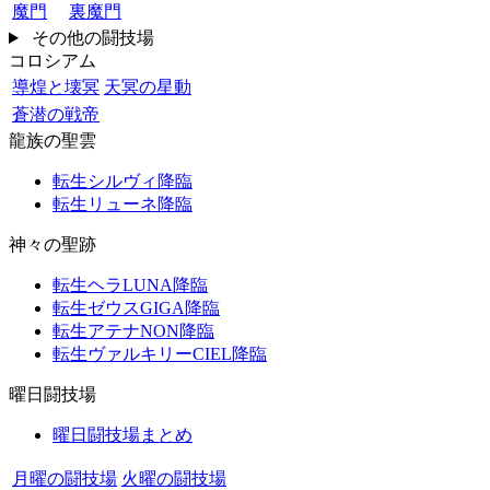
魔門
裏魔門
その他の闘技場
コロシアム
導煌と壊冥
天冥の星動
蒼潜の戦帝
龍族の聖雲
転生シルヴィ降臨
転生リューネ降臨
神々の聖跡
転生ヘラLUNA降臨
転生ゼウスGIGA降臨
転生アテナNON降臨
転生ヴァルキリーCIEL降臨
曜日闘技場
曜日闘技場まとめ
月曜の闘技場
火曜の闘技場