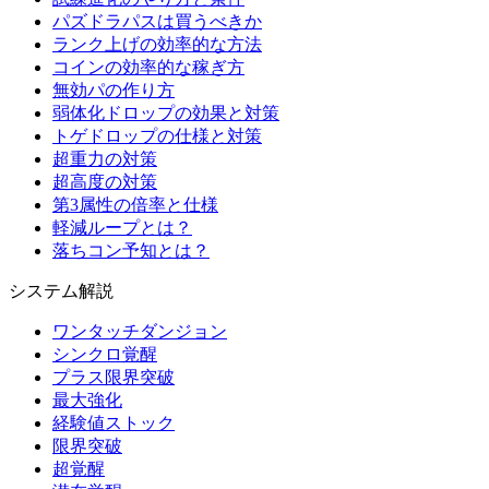
パズドラパスは買うべきか
ランク上げの効率的な方法
コインの効率的な稼ぎ方
無効パの作り方
弱体化ドロップの効果と対策
トゲドロップの仕様と対策
超重力の対策
超高度の対策
第3属性の倍率と仕様
軽減ループとは？
落ちコン予知とは？
システム解説
ワンタッチダンジョン
シンクロ覚醒
プラス限界突破
最大強化
経験値ストック
限界突破
超覚醒