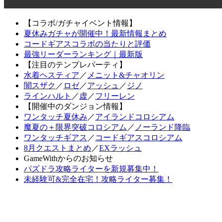
【コラボ/ガチャイベント情報】
夏休みガチャが開催中！最新情報まとめ
コードギアスコラボの当たりと評価
最強リーダーランキング｜最新版
【注目のテンプレパーティ】
水着ヘスティア
／
メニット&チャオリン
闇スザク
／
ロゼ
／
アッシュ
／
ジノ
ラインハルト
／
虚
／
フリーレン
【開催中のダンジョン情報】
ワンタッチ夏休み
／
アイランドコロシアム
魔夏の＋限界突破コロシアム
／
ノーランド降臨
ワンタッチギアス
／
コードギアスコロシアム
8月クエストまとめ
／
EXラッシュ
GameWithからのお知らせ
パズドラ攻略ライターを新規募集中！
未経験可&完全在宅！攻略ライター募集！