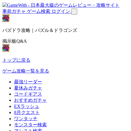
事前ガチャ
ゲーム検索
ログイン
パズドラ攻略｜パズル＆ドラゴンズ
掲示板Q&A
トップに戻る
ゲーム攻略一覧を見る
最強リーダー
夏休みガチャ
コードギアス
おすすめガチャ
EXラッシュ
8月クエスト
ワンタッチ
モンスター検索
アシスト検索