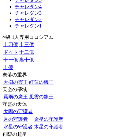
チャレダン5
チャレダン4
チャレダン3
チャレダン2
チャレダン1
∞級 1人専用コロシアム
十四億
十三億
ドット
十二億
十一億
裏十億
十億
奈落の重界
大樹の霊王
紅蓮の機王
天空の儚域
霧雨の魔王
風雲の龍王
守霊の天体
太陽の守護者
月の守護者
金星の守護者
水星の守護者
木星の守護者
再臨の超星