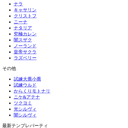
ナラ
キャサリン
クリストフ
ニーナ
ナタリア
究極カレン
闇スザク
ノーランド
皇帝サクラ
ラズベリー
その他
試練大喬小喬
試練ウルド
からくりモトナリ
ニケ&アテナ
ツクヨミ
光シルヴィ
闇シルヴィ
最新テンプレパーティ