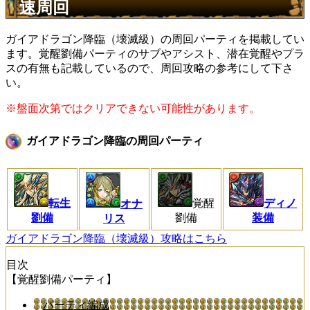
速周回
ガイアドラゴン降臨（壊滅級）の周回パーティを掲載してい
ます。覚醒劉備パーティのサブやアシスト、潜在覚醒やプラ
スの有無も記載しているので、周回攻略の参考にして下さ
い。
※盤面次第ではクリアできない可能性があります。
ガイアドラゴン降臨の周回パーティ
転生
覚醒
ディノ
オナ
劉備
劉備
装備
リス
ガイアドラゴン降臨（壊滅級）攻略はこちら
目次
【覚醒劉備パーティ】
パーティ編成