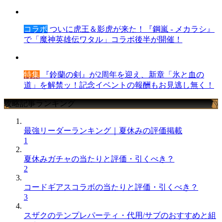
コラボ
ついに虎王＆影虎が来た！『鋼嵐 - メカラシ』
で「魔神英雄伝ワタル」コラボ後半が開催！
特集
『鈴蘭の剣』が2周年を迎え、新章「氷と血の
道」を解禁ッ！記念イベントの報酬もお見逃し無く！
攻略記事ランキング
最強リーダーランキング｜夏休みの評価掲載
1
夏休みガチャの当たりと評価・引くべき？
2
コードギアスコラボの当たりと評価・引くべき？
3
スザクのテンプレパーティ・代用/サブのおすすめと組