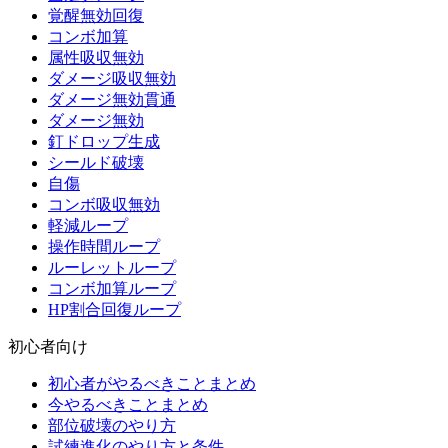
覚醒無効回復
コンボ加算
属性吸収無効
ダメージ吸収無効
ダメージ無効貫通
ダメージ無効
釘ドロップ生成
シールド破壊
自傷
コンボ吸収無効
軽減ループ
操作時間ループ
ルーレットループ
コンボ加算ループ
HP割合回復ループ
初心者向け
初心者がやるべきことまとめ
今やるべきことまとめ
部位破壊のやり方
試練進化のやり方と条件