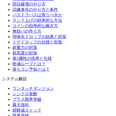
部位破壊のやり方
試練進化のやり方と条件
パズドラパスは買うべきか
ランク上げの効率的な方法
コインの効率的な稼ぎ方
無効パの作り方
弱体化ドロップの効果と対策
トゲドロップの仕様と対策
超重力の対策
超高度の対策
第3属性の倍率と仕様
軽減ループとは？
落ちコン予知とは？
システム解説
ワンタッチダンジョン
シンクロ覚醒
プラス限界突破
最大強化
経験値ストック
限界突破