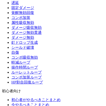
遅延
固定ダメージ
覚醒無効回復
コンボ加算
属性吸収無効
ダメージ吸収無効
ダメージ無効貫通
ダメージ無効
釘ドロップ生成
シールド破壊
自傷
コンボ吸収無効
軽減ループ
操作時間ループ
ルーレットループ
コンボ加算ループ
HP割合回復ループ
初心者向け
初心者がやるべきことまとめ
今やるべきことまとめ