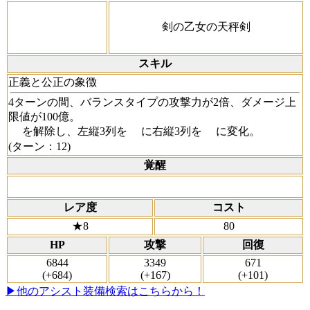
剣の乙女の天秤剣
スキル
正義と公正の象徴
4ターンの間、バランスタイプの攻撃力が2倍、ダメージ上
限値が100億。
を解除し、左縦3列を
に右縦3列を
に変化。
(ターン：12)
覚醒
レア度
コスト
★8
80
HP
攻撃
回復
6844
3349
671
(+684)
(+167)
(+101)
▶他のアシスト装備検索はこちらから！