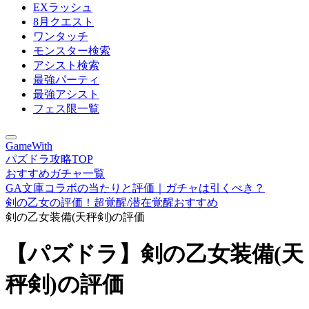
EXラッシュ
8月クエスト
ワンタッチ
モンスター検索
アシスト検索
最強パーティ
最強アシスト
フェス限一覧
GameWith
パズドラ攻略TOP
おすすめガチャ一覧
GA文庫コラボの当たりと評価｜ガチャは引くべき？
剣の乙女の評価！超覚醒/潜在覚醒おすすめ
剣の乙女装備(天秤剣)の評価
【パズドラ】剣の乙女装備(天
秤剣)の評価