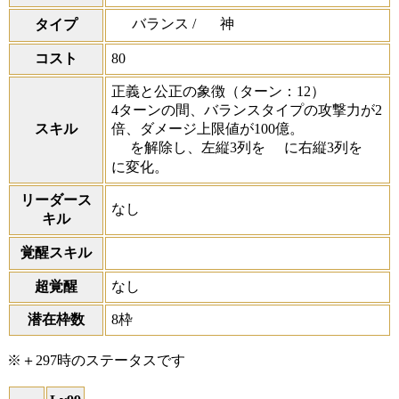
バランス /
神
タイプ
コスト
80
正義と公正の象徴
（ターン：12）
4ターンの間、バランスタイプの攻撃力が2
スキル
倍、ダメージ上限値が100億。
を解除し、左縦3列を
に右縦3列を
に変化。
リーダース
なし
キル
覚醒スキル
超覚醒
なし
潜在枠数
8枠
※＋297時のステータスです