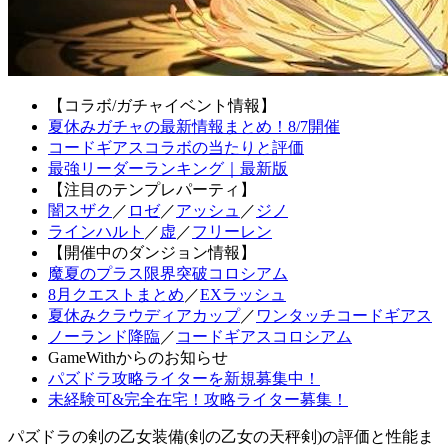
【コラボ/ガチャイベント情報】
夏休みガチャの最新情報まとめ！8/7開催
コードギアスコラボの当たりと評価
最強リーダーランキング｜最新版
【注目のテンプレパーティ】
闇スザク
／
ロゼ
／
アッシュ
／
ジノ
ラインハルト
／
虚
／
フリーレン
【開催中のダンジョン情報】
魔夏のプラス限界突破コロシアム
8月クエストまとめ
／
EXラッシュ
夏休みクラウディアカップ
／
ワンタッチコードギアス
ノーランド降臨
／
コードギアスコロシアム
GameWithからのお知らせ
パズドラ攻略ライターを新規募集中！
未経験可&完全在宅！攻略ライター募集！
パズドラの剣の乙女装備(剣の乙女の天秤剣)の評価と性能ま