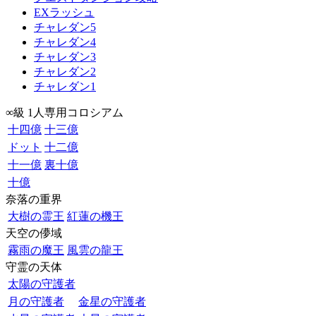
EXラッシュ
チャレダン5
チャレダン4
チャレダン3
チャレダン2
チャレダン1
∞級 1人専用コロシアム
十四億
十三億
ドット
十二億
十一億
裏十億
十億
奈落の重界
大樹の霊王
紅蓮の機王
天空の儚域
霧雨の魔王
風雲の龍王
守霊の天体
太陽の守護者
月の守護者
金星の守護者