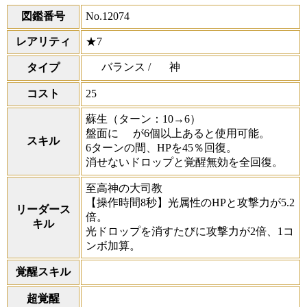
図鑑番号
No.12074
レアリティ
★7
バランス /
神
タイプ
コスト
25
蘇生
（ターン：10→6）
盤面に
が6個以上あると使用可能。
スキル
6ターンの間、HPを45％回復。
消せないドロップと覚醒無効を全回復。
至高神の大司教
【操作時間8秒】光属性のHPと攻撃力が5.2
リーダース
倍。
キル
光ドロップを消すたびに攻撃力が2倍、1コ
ンボ加算。
覚醒スキル
超覚醒