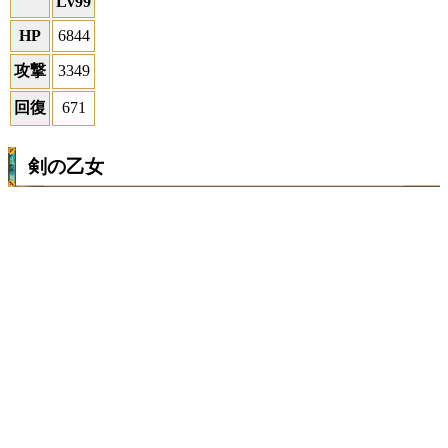
Lv99
HP
6844
攻撃
3349
回復
671
剣の乙女