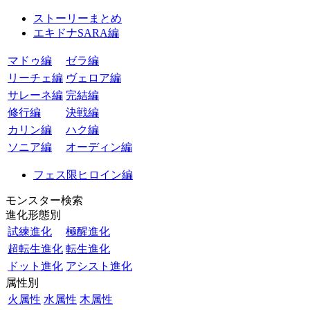
ストーリーまとめ
エキドナSARA編
マドゥ編
ゼラ編
リーチェ編
ヴェロア編
サレーネ編
完結編
修行編
決戦編
カリン編
ハク編
ソニア編
オーディン編
フェス限ヒロイン編
モンスター検索
進化形態別
試練進化
極醒進化
超転生進化
転生進化
ドット進化
アシスト進化
属性別
火属性
水属性
木属性