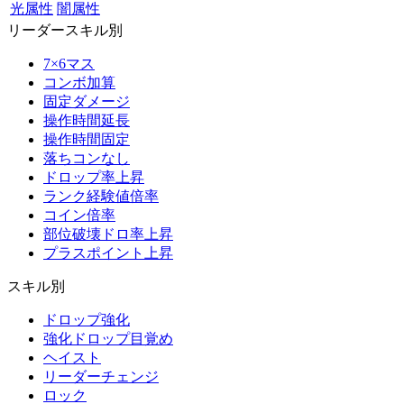
光属性
闇属性
リーダースキル別
7×6マス
コンボ加算
固定ダメージ
操作時間延長
操作時間固定
落ちコンなし
ドロップ率上昇
ランク経験値倍率
コイン倍率
部位破壊ドロ率上昇
プラスポイント上昇
スキル別
ドロップ強化
強化ドロップ目覚め
ヘイスト
リーダーチェンジ
ロック