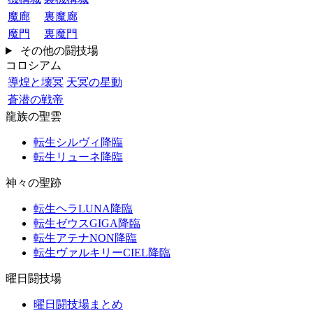
魔廊
裏魔廊
魔門
裏魔門
その他の闘技場
コロシアム
導煌と壊冥
天冥の星動
蒼潜の戦帝
龍族の聖雲
転生シルヴィ降臨
転生リューネ降臨
神々の聖跡
転生ヘラLUNA降臨
転生ゼウスGIGA降臨
転生アテナNON降臨
転生ヴァルキリーCIEL降臨
曜日闘技場
曜日闘技場まとめ