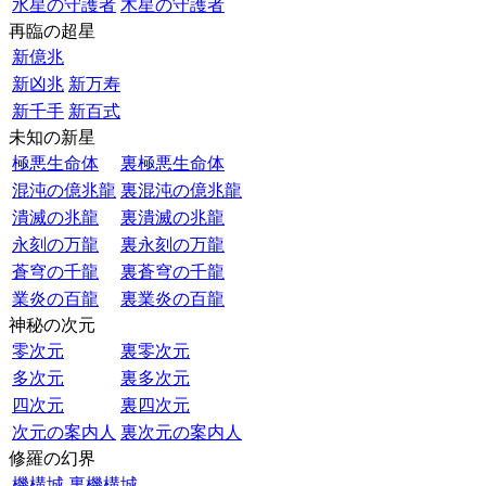
水星の守護者
木星の守護者
再臨の超星
新億兆
新凶兆
新万寿
新千手
新百式
未知の新星
極悪生命体
裏極悪生命体
混沌の億兆龍
裏混沌の億兆龍
潰滅の兆龍
裏潰滅の兆龍
永刻の万龍
裏永刻の万龍
蒼穹の千龍
裏蒼穹の千龍
業炎の百龍
裏業炎の百龍
神秘の次元
零次元
裏零次元
多次元
裏多次元
四次元
裏四次元
次元の案内人
裏次元の案内人
修羅の幻界
機構城
裏機構城