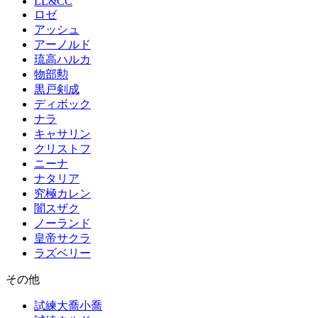
LL&CC
ロゼ
アッシュ
アーノルド
琉高ハルカ
物部勲
黒戸剣成
ディボック
ナラ
キャサリン
クリストフ
ニーナ
ナタリア
究極カレン
闇スザク
ノーランド
皇帝サクラ
ラズベリー
その他
試練大喬小喬