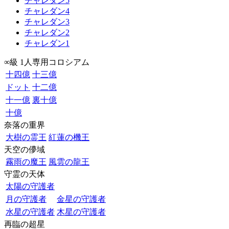
チャレダン5
チャレダン4
チャレダン3
チャレダン2
チャレダン1
∞級 1人専用コロシアム
十四億
十三億
ドット
十二億
十一億
裏十億
十億
奈落の重界
大樹の霊王
紅蓮の機王
天空の儚域
霧雨の魔王
風雲の龍王
守霊の天体
太陽の守護者
月の守護者
金星の守護者
水星の守護者
木星の守護者
再臨の超星