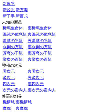
新億兆
新凶兆
新万寿
新千手
新百式
未知の新星
極悪生命体
裏極悪生命体
混沌の億兆龍
裏混沌の億兆龍
潰滅の兆龍
裏潰滅の兆龍
永刻の万龍
裏永刻の万龍
蒼穹の千龍
裏蒼穹の千龍
業炎の百龍
裏業炎の百龍
神秘の次元
零次元
裏零次元
多次元
裏多次元
四次元
裏四次元
次元の案内人
裏次元の案内人
修羅の幻界
機構城
裏機構城
魔廊
裏魔廊