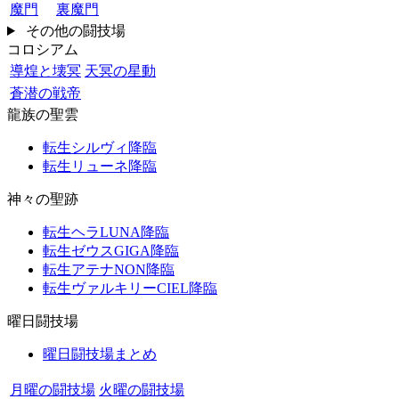
魔門
裏魔門
その他の闘技場
コロシアム
導煌と壊冥
天冥の星動
蒼潜の戦帝
龍族の聖雲
転生シルヴィ降臨
転生リューネ降臨
神々の聖跡
転生ヘラLUNA降臨
転生ゼウスGIGA降臨
転生アテナNON降臨
転生ヴァルキリーCIEL降臨
曜日闘技場
曜日闘技場まとめ
月曜の闘技場
火曜の闘技場