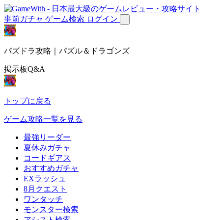
事前ガチャ
ゲーム検索
ログイン
パズドラ攻略｜パズル＆ドラゴンズ
掲示板Q&A
トップに戻る
ゲーム攻略一覧を見る
最強リーダー
夏休みガチャ
コードギアス
おすすめガチャ
EXラッシュ
8月クエスト
ワンタッチ
モンスター検索
アシスト検索