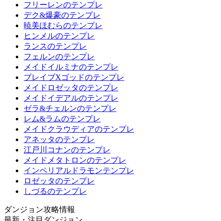
フリーレンのテンプレ
デク&爆豪のテンプレ
暁美ほむらのテンプレ
ヒンメルのテンプレ
ランスのテンプレ
フェルンのテンプレ
メイドイルミナのテンプレ
ブレイブXゴッドのテンプレ
メイドロゼッタのテンプレ
メイドイデアルのテンプレ
ゼラ&チェルンのテンプレ
レム&ラムのテンプレ
メイドクラウディアのテンプレ
アネッタのテンプレ
江戸川コナンのテンプレ
メイドメタトロンのテンプレ
インペリアルドラモンテンプレ
ロゼッタのテンプレ
しづるのテンプレ
ダンジョン攻略情報
最新・注目ダンジョン