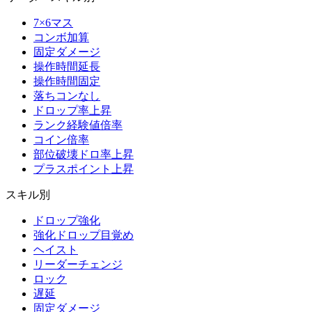
7×6マス
コンボ加算
固定ダメージ
操作時間延長
操作時間固定
落ちコンなし
ドロップ率上昇
ランク経験値倍率
コイン倍率
部位破壊ドロ率上昇
プラスポイント上昇
スキル別
ドロップ強化
強化ドロップ目覚め
ヘイスト
リーダーチェンジ
ロック
遅延
固定ダメージ