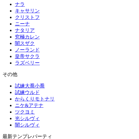
ナラ
キャサリン
クリストフ
ニーナ
ナタリア
究極カレン
闇スザク
ノーランド
皇帝サクラ
ラズベリー
その他
試練大喬小喬
試練ウルド
からくりモトナリ
ニケ&アテナ
ツクヨミ
光シルヴィ
闇シルヴィ
最新テンプレパーティ