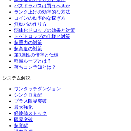
パズドラパスは買うべきか
ランク上げの効率的な方法
コインの効率的な稼ぎ方
無効パの作り方
弱体化ドロップの効果と対策
トゲドロップの仕様と対策
超重力の対策
超高度の対策
第3属性の倍率と仕様
軽減ループとは？
落ちコン予知とは？
システム解説
ワンタッチダンジョン
シンクロ覚醒
プラス限界突破
最大強化
経験値ストック
限界突破
超覚醒