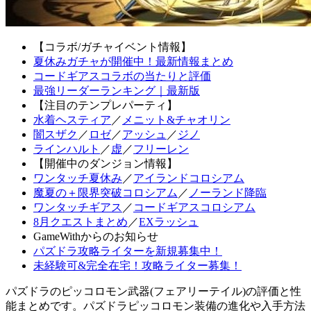
【コラボ/ガチャイベント情報】
夏休みガチャが開催中！最新情報まとめ
コードギアスコラボの当たりと評価
最強リーダーランキング｜最新版
【注目のテンプレパーティ】
水着ヘスティア
／
メニット&チャオリン
闇スザク
／
ロゼ
／
アッシュ
／
ジノ
ラインハルト
／
虚
／
フリーレン
【開催中のダンジョン情報】
ワンタッチ夏休み
／
アイランドコロシアム
魔夏の＋限界突破コロシアム
／
ノーランド降臨
ワンタッチギアス
／
コードギアスコロシアム
8月クエストまとめ
／
EXラッシュ
GameWithからのお知らせ
パズドラ攻略ライターを新規募集中！
未経験可&完全在宅！攻略ライター募集！
パズドラのピッコロモン武器(フェアリーテイル)の評価と性
能まとめです。パズドラピッコロモン装備の進化や入手方法