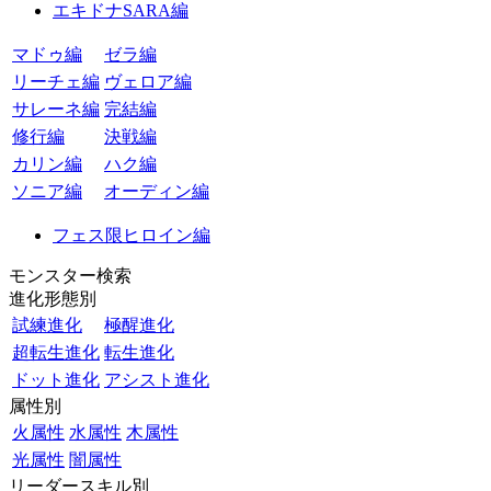
エキドナSARA編
マドゥ編
ゼラ編
リーチェ編
ヴェロア編
サレーネ編
完結編
修行編
決戦編
カリン編
ハク編
ソニア編
オーディン編
フェス限ヒロイン編
モンスター検索
進化形態別
試練進化
極醒進化
超転生進化
転生進化
ドット進化
アシスト進化
属性別
火属性
水属性
木属性
光属性
闇属性
リーダースキル別