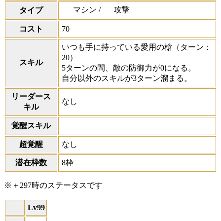
マシン /
攻撃
タイプ
コスト
70
いつも手に持っている愛用の槍
（ターン：
20）
スキル
5ターンの間、敵の防御力が0になる。
自分以外のスキルが3ターン溜まる。
リーダース
なし
キル
覚醒スキル
超覚醒
なし
潜在枠数
8枠
※＋297時のステータスです
Lv99