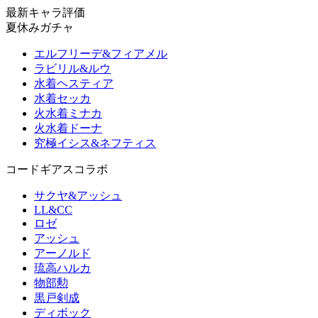
最新キャラ評価
夏休みガチャ
エルフリーデ&フィアメル
ラビリル&ルウ
水着ヘスティア
水着セッカ
火水着ミナカ
火水着ドーナ
究極イシス&ネフティス
コードギアスコラボ
サクヤ&アッシュ
LL&CC
ロゼ
アッシュ
アーノルド
琉高ハルカ
物部勲
黒戸剣成
ディボック