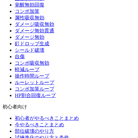
覚醒無効回復
コンボ加算
属性吸収無効
ダメージ吸収無効
ダメージ無効貫通
ダメージ無効
釘ドロップ生成
シールド破壊
自傷
コンボ吸収無効
軽減ループ
操作時間ループ
ルーレットループ
コンボ加算ループ
HP割合回復ループ
初心者向け
初心者がやるべきことまとめ
今やるべきことまとめ
部位破壊のやり方
試練進化のやり方と条件