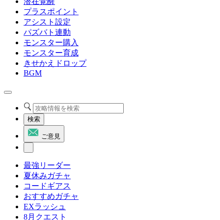
潜在覚醒
プラスポイント
アシスト設定
パズバト連動
モンスター購入
モンスター育成
きせかえドロップ
BGM
検索
ご意見
最強リーダー
夏休みガチャ
コードギアス
おすすめガチャ
EXラッシュ
8月クエスト