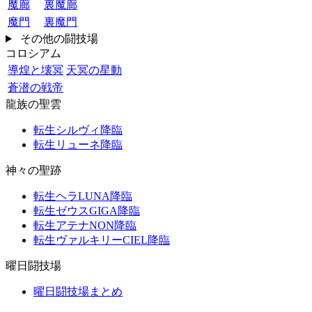
魔廊
裏魔廊
魔門
裏魔門
その他の闘技場
コロシアム
導煌と壊冥
天冥の星動
蒼潜の戦帝
龍族の聖雲
転生シルヴィ降臨
転生リューネ降臨
神々の聖跡
転生ヘラLUNA降臨
転生ゼウスGIGA降臨
転生アテナNON降臨
転生ヴァルキリーCIEL降臨
曜日闘技場
曜日闘技場まとめ