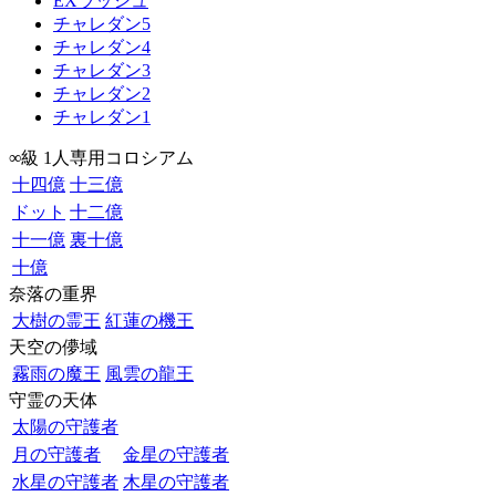
EXラッシュ
チャレダン5
チャレダン4
チャレダン3
チャレダン2
チャレダン1
∞級 1人専用コロシアム
十四億
十三億
ドット
十二億
十一億
裏十億
十億
奈落の重界
大樹の霊王
紅蓮の機王
天空の儚域
霧雨の魔王
風雲の龍王
守霊の天体
太陽の守護者
月の守護者
金星の守護者
水星の守護者
木星の守護者