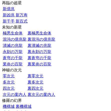
再臨の超星
新億兆
新凶兆
新万寿
新千手
新百式
未知の新星
極悪生命体
裏極悪生命体
混沌の億兆龍
裏混沌の億兆龍
潰滅の兆龍
裏潰滅の兆龍
永刻の万龍
裏永刻の万龍
蒼穹の千龍
裏蒼穹の千龍
業炎の百龍
裏業炎の百龍
神秘の次元
零次元
裏零次元
多次元
裏多次元
四次元
裏四次元
次元の案内人
裏次元の案内人
修羅の幻界
機構城
裏機構城