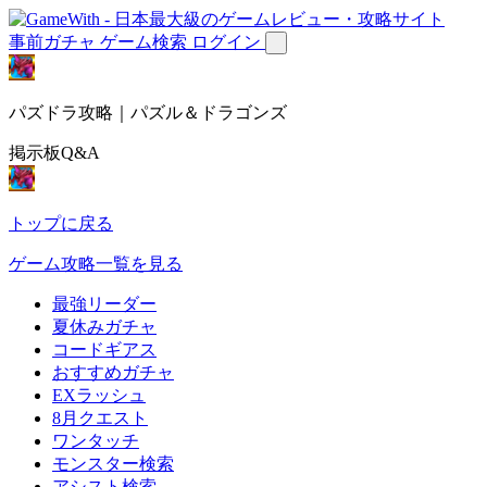
事前ガチャ
ゲーム検索
ログイン
パズドラ攻略｜パズル＆ドラゴンズ
掲示板Q&A
トップに戻る
ゲーム攻略一覧を見る
最強リーダー
夏休みガチャ
コードギアス
おすすめガチャ
EXラッシュ
8月クエスト
ワンタッチ
モンスター検索
アシスト検索