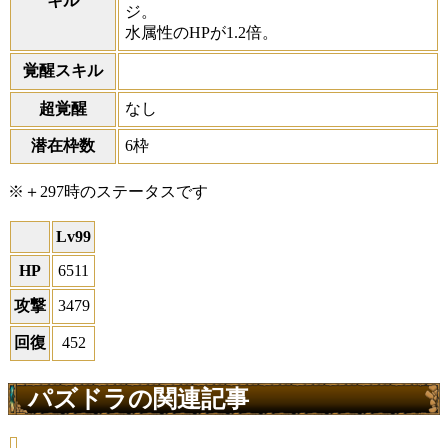
キル
ジ。
水属性のHPが1.2倍。
覚醒スキル
超覚醒
なし
潜在枠数
6枠
※＋297時のステータスです
Lv99
HP
6511
攻撃
3479
回復
452
パズドラの関連記事