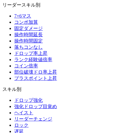
リーダースキル別
7×6マス
コンボ加算
固定ダメージ
操作時間延長
操作時間固定
落ちコンなし
ドロップ率上昇
ランク経験値倍率
コイン倍率
部位破壊ドロ率上昇
プラスポイント上昇
スキル別
ドロップ強化
強化ドロップ目覚め
ヘイスト
リーダーチェンジ
ロック
遅延