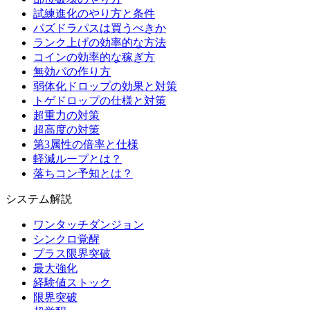
試練進化のやり方と条件
パズドラパスは買うべきか
ランク上げの効率的な方法
コインの効率的な稼ぎ方
無効パの作り方
弱体化ドロップの効果と対策
トゲドロップの仕様と対策
超重力の対策
超高度の対策
第3属性の倍率と仕様
軽減ループとは？
落ちコン予知とは？
システム解説
ワンタッチダンジョン
シンクロ覚醒
プラス限界突破
最大強化
経験値ストック
限界突破