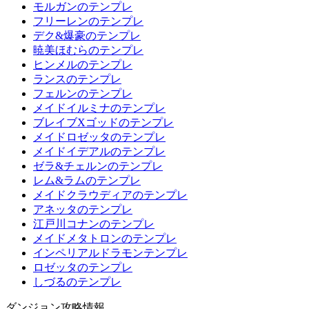
モルガンのテンプレ
フリーレンのテンプレ
デク&爆豪のテンプレ
暁美ほむらのテンプレ
ヒンメルのテンプレ
ランスのテンプレ
フェルンのテンプレ
メイドイルミナのテンプレ
ブレイブXゴッドのテンプレ
メイドロゼッタのテンプレ
メイドイデアルのテンプレ
ゼラ&チェルンのテンプレ
レム&ラムのテンプレ
メイドクラウディアのテンプレ
アネッタのテンプレ
江戸川コナンのテンプレ
メイドメタトロンのテンプレ
インペリアルドラモンテンプレ
ロゼッタのテンプレ
しづるのテンプレ
ダンジョン攻略情報