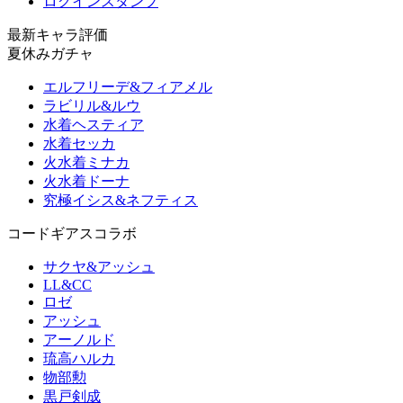
ログインスタンプ
最新キャラ評価
夏休みガチャ
エルフリーデ&フィアメル
ラビリル&ルウ
水着ヘスティア
水着セッカ
火水着ミナカ
火水着ドーナ
究極イシス&ネフティス
コードギアスコラボ
サクヤ&アッシュ
LL&CC
ロゼ
アッシュ
アーノルド
琉高ハルカ
物部勲
黒戸剣成