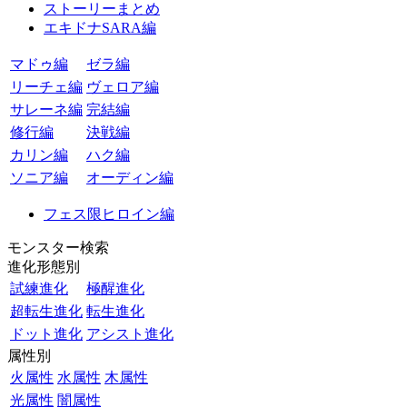
ストーリーまとめ
エキドナSARA編
マドゥ編
ゼラ編
リーチェ編
ヴェロア編
サレーネ編
完結編
修行編
決戦編
カリン編
ハク編
ソニア編
オーディン編
フェス限ヒロイン編
モンスター検索
進化形態別
試練進化
極醒進化
超転生進化
転生進化
ドット進化
アシスト進化
属性別
火属性
水属性
木属性
光属性
闇属性