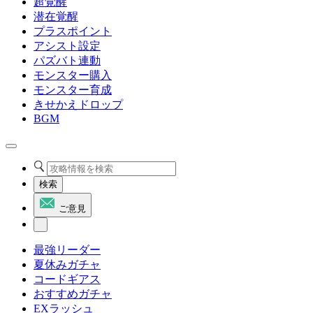
超覚醒
潜在覚醒
プラスポイント
アシスト設定
パズバト連動
モンスター購入
モンスター育成
きせかえドロップ
BGM
検索
ご意見
最強リーダー
夏休みガチャ
コードギアス
おすすめガチャ
EXラッシュ