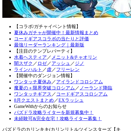
【コラボ/ガチャイベント情報】
夏休みガチャが開催中！最新情報まとめ
コードギアスコラボの当たりと評価
最強リーダーランキング｜最新版
【注目のテンプレパーティ】
水着ヘスティア
／
メニット&チャオリン
闇スザク
／
ロゼ
／
アッシュ
／
ジノ
ラインハルト
／
虚
／
フリーレン
【開催中のダンジョン情報】
ワンタッチ夏休み
／
アイランドコロシアム
魔夏の＋限界突破コロシアム
／
ノーランド降臨
ワンタッチギアス
／
コードギアスコロシアム
8月クエストまとめ
／
EXラッシュ
GameWithからのお知らせ
パズドラ攻略ライターを新規募集中！
未経験可&完全在宅！攻略ライター募集！
パズドラのカリンキキ(カリンリトルツインスターズ【キ