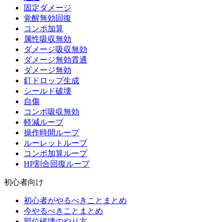
固定ダメージ
覚醒無効回復
コンボ加算
属性吸収無効
ダメージ吸収無効
ダメージ無効貫通
ダメージ無効
釘ドロップ生成
シールド破壊
自傷
コンボ吸収無効
軽減ループ
操作時間ループ
ルーレットループ
コンボ加算ループ
HP割合回復ループ
初心者向け
初心者がやるべきことまとめ
今やるべきことまとめ
部位破壊のやり方