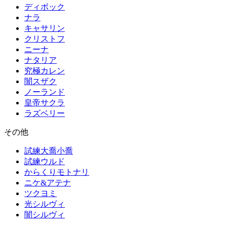
ディボック
ナラ
キャサリン
クリストフ
ニーナ
ナタリア
究極カレン
闇スザク
ノーランド
皇帝サクラ
ラズベリー
その他
試練大喬小喬
試練ウルド
からくりモトナリ
ニケ&アテナ
ツクヨミ
光シルヴィ
闇シルヴィ