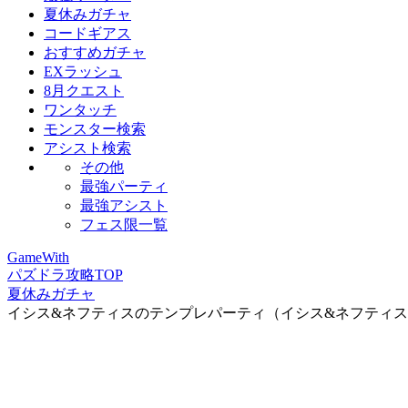
夏休みガチャ
コードギアス
おすすめガチャ
EXラッシュ
8月クエスト
ワンタッチ
モンスター検索
アシスト検索
その他
最強パーティ
最強アシスト
フェス限一覧
GameWith
パズドラ攻略TOP
夏休みガチャ
イシス&ネフティスのテンプレパーティ（イシス&ネフティ