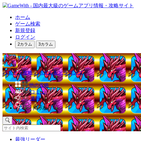
ホーム
ゲーム検索
新規登録
ログイン
2カラム
3カラム
パズドラ攻略｜パズル＆ドラゴンズ
他の攻略
コミュ
速報
掲示板
最強リーダー