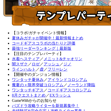
【コラボ/ガチャイベント情報】
夏休みガチャが開催中！最新情報まとめ
コードギアスコラボの当たりと評価
最強リーダーランキング｜最新版
【注目のテンプレパーティ】
水着ヘスティア
／
メニット&チャオリン
闇スザク
／
ロゼ
／
アッシュ
／
ジノ
ラインハルト
／
虚
／
フリーレン
【開催中のダンジョン情報】
ワンタッチ夏休み
／
アイランドコロシアム
魔夏の＋限界突破コロシアム
／
ノーランド降臨
ワンタッチギアス
／
コードギアスコロシアム
8月クエストまとめ
／
EXラッシュ
GameWithからのお知らせ
パズドラ攻略ライターを新規募集中！
未経験可&完全在宅！攻略ライター募集！