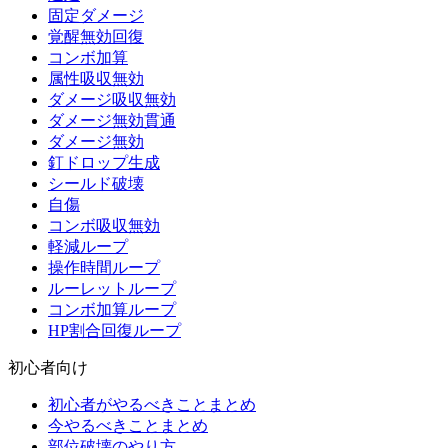
固定ダメージ
覚醒無効回復
コンボ加算
属性吸収無効
ダメージ吸収無効
ダメージ無効貫通
ダメージ無効
釘ドロップ生成
シールド破壊
自傷
コンボ吸収無効
軽減ループ
操作時間ループ
ルーレットループ
コンボ加算ループ
HP割合回復ループ
初心者向け
初心者がやるべきことまとめ
今やるべきことまとめ
部位破壊のやり方