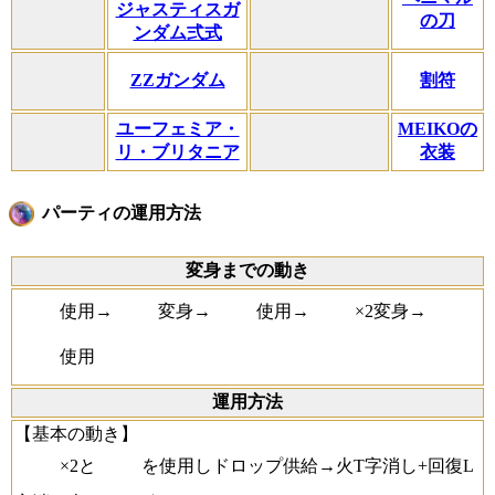
ジャスティスガ
の刀
ンダム弍式
ZZガンダム
割符
ユーフェミア・
MEIKOの
リ・ブリタニア
衣装
パーティの運用方法
変身までの動き
使用→
変身→
使用→
×2変身→
使用
運用方法
【基本の動き】
×2と
を使用しドロップ供給→火T字消し+回復L