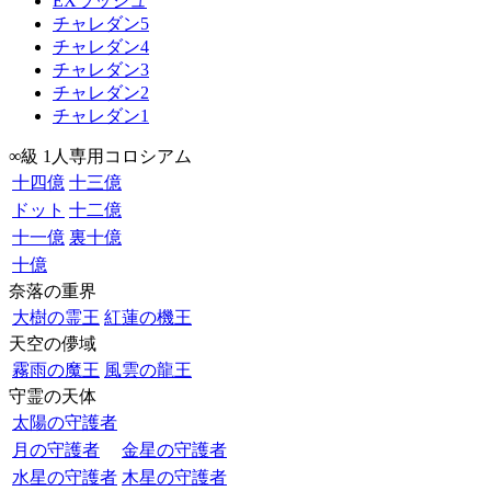
EXラッシュ
チャレダン5
チャレダン4
チャレダン3
チャレダン2
チャレダン1
∞級 1人専用コロシアム
十四億
十三億
ドット
十二億
十一億
裏十億
十億
奈落の重界
大樹の霊王
紅蓮の機王
天空の儚域
霧雨の魔王
風雲の龍王
守霊の天体
太陽の守護者
月の守護者
金星の守護者
水星の守護者
木星の守護者