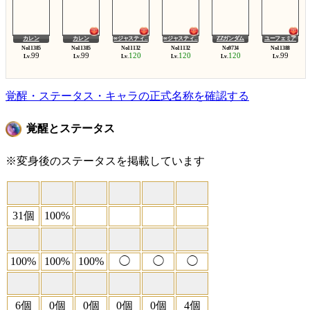
カレン
カレン
∞ジャスティ...
∞ジャスティ...
ZZガンダム
ユーフェミア
99
99
120
120
120
99
Lv.
Lv.
Lv.
Lv.
Lv.
Lv.
覚醒・ステータス・キャラの正式名称を確認する
覚醒とステータス
※変身後のステータスを掲載しています
31個
100%
100%
100%
100%
◯
◯
◯
6個
0個
0個
0個
0個
4個