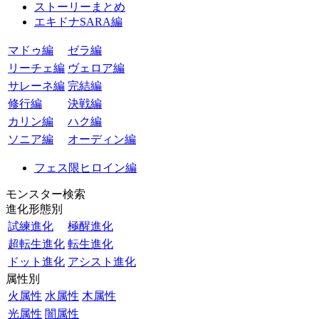
ストーリーまとめ
エキドナSARA編
マドゥ編
ゼラ編
リーチェ編
ヴェロア編
サレーネ編
完結編
修行編
決戦編
カリン編
ハク編
ソニア編
オーディン編
フェス限ヒロイン編
モンスター検索
進化形態別
試練進化
極醒進化
超転生進化
転生進化
ドット進化
アシスト進化
属性別
火属性
水属性
木属性
光属性
闇属性