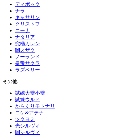
ディボック
ナラ
キャサリン
クリストフ
ニーナ
ナタリア
究極カレン
闇スザク
ノーランド
皇帝サクラ
ラズベリー
その他
試練大喬小喬
試練ウルド
からくりモトナリ
ニケ&アテナ
ツクヨミ
光シルヴィ
闇シルヴィ