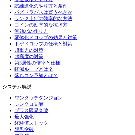
試練進化のやり方と条件
パズドラパスは買うべきか
ランク上げの効率的な方法
コインの効率的な稼ぎ方
無効パの作り方
弱体化ドロップの効果と対策
トゲドロップの仕様と対策
超重力の対策
超高度の対策
第3属性の倍率と仕様
軽減ループとは？
落ちコン予知とは？
システム解説
ワンタッチダンジョン
シンクロ覚醒
プラス限界突破
最大強化
経験値ストック
限界突破