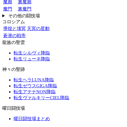
魔廊
裏魔廊
魔門
裏魔門
その他の闘技場
コロシアム
導煌と壊冥
天冥の星動
蒼潜の戦帝
龍族の聖雲
転生シルヴィ降臨
転生リューネ降臨
神々の聖跡
転生ヘラLUNA降臨
転生ゼウスGIGA降臨
転生アテナNON降臨
転生ヴァルキリーCIEL降臨
曜日闘技場
曜日闘技場まとめ