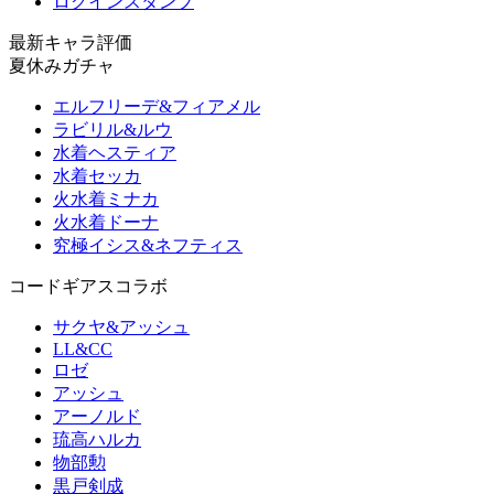
ログインスタンプ
最新キャラ評価
夏休みガチャ
エルフリーデ&フィアメル
ラビリル&ルウ
水着ヘスティア
水着セッカ
火水着ミナカ
火水着ドーナ
究極イシス&ネフティス
コードギアスコラボ
サクヤ&アッシュ
LL&CC
ロゼ
アッシュ
アーノルド
琉高ハルカ
物部勲
黒戸剣成