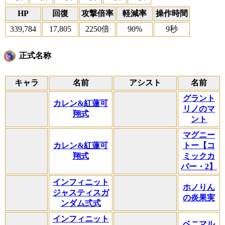
HP
回復
攻撃倍率
軽減率
操作時間
339,784
17,805
2250倍
90%
9秒
正式名称
キャラ
名前
アシスト
名前
グラント
カレン&紅蓮可
リノのマ
翔式
ント
マグニー
カレン&紅蓮可
トー【コ
翔式
ミックカ
バー・2】
インフィニット
ホノりん
ジャスティスガ
の炎果実
ンダム弍式
インフィニット
ベニマル