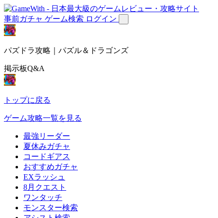
事前ガチャ
ゲーム検索
ログイン
パズドラ攻略｜パズル＆ドラゴンズ
掲示板Q&A
トップに戻る
ゲーム攻略一覧を見る
最強リーダー
夏休みガチャ
コードギアス
おすすめガチャ
EXラッシュ
8月クエスト
ワンタッチ
モンスター検索
アシスト検索