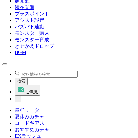
超覚醒
潜在覚醒
プラスポイント
アシスト設定
パズバト連動
モンスター購入
モンスター育成
きせかえドロップ
BGM
検索
ご意見
最強リーダー
夏休みガチャ
コードギアス
おすすめガチャ
EXラッシュ