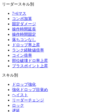
リーダースキル別
7×6マス
コンボ加算
固定ダメージ
操作時間延長
操作時間固定
落ちコンなし
ドロップ率上昇
ランク経験値倍率
コイン倍率
部位破壊ドロ率上昇
プラスポイント上昇
スキル別
ドロップ強化
強化ドロップ目覚め
ヘイスト
リーダーチェンジ
ロック
遅延