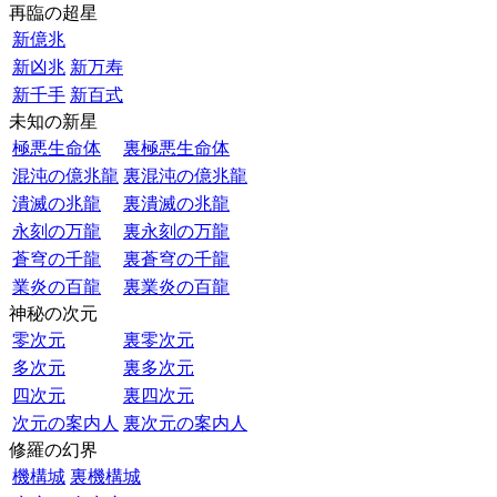
再臨の超星
新億兆
新凶兆
新万寿
新千手
新百式
未知の新星
極悪生命体
裏極悪生命体
混沌の億兆龍
裏混沌の億兆龍
潰滅の兆龍
裏潰滅の兆龍
永刻の万龍
裏永刻の万龍
蒼穹の千龍
裏蒼穹の千龍
業炎の百龍
裏業炎の百龍
神秘の次元
零次元
裏零次元
多次元
裏多次元
四次元
裏四次元
次元の案内人
裏次元の案内人
修羅の幻界
機構城
裏機構城