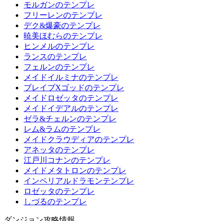
モルガンのテンプレ
フリーレンのテンプレ
デク&爆豪のテンプレ
暁美ほむらのテンプレ
ヒンメルのテンプレ
ランスのテンプレ
フェルンのテンプレ
メイドイルミナのテンプレ
ブレイブXゴッドのテンプレ
メイドロゼッタのテンプレ
メイドイデアルのテンプレ
ゼラ&チェルンのテンプレ
レム&ラムのテンプレ
メイドクラウディアのテンプレ
アネッタのテンプレ
江戸川コナンのテンプレ
メイドメタトロンのテンプレ
インペリアルドラモンテンプレ
ロゼッタのテンプレ
しづるのテンプレ
ダンジョン攻略情報