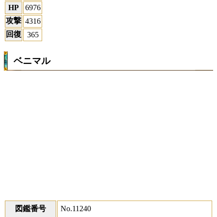
HP
6976
攻撃
4316
回復
365
ベニマル
図鑑番号
No.11240