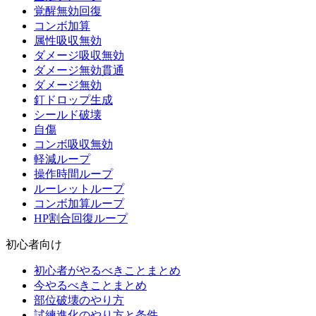
覚醒無効回復
コンボ加算
属性吸収無効
ダメージ吸収無効
ダメージ無効貫通
ダメージ無効
釘ドロップ生成
シールド破壊
自傷
コンボ吸収無効
軽減ループ
操作時間ループ
ルーレットループ
コンボ加算ループ
HP割合回復ループ
初心者向け
初心者がやるべきことまとめ
今やるべきことまとめ
部位破壊のやり方
試練進化のやり方と条件