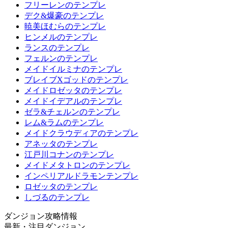
フリーレンのテンプレ
デク&爆豪のテンプレ
暁美ほむらのテンプレ
ヒンメルのテンプレ
ランスのテンプレ
フェルンのテンプレ
メイドイルミナのテンプレ
ブレイブXゴッドのテンプレ
メイドロゼッタのテンプレ
メイドイデアルのテンプレ
ゼラ&チェルンのテンプレ
レム&ラムのテンプレ
メイドクラウディアのテンプレ
アネッタのテンプレ
江戸川コナンのテンプレ
メイドメタトロンのテンプレ
インペリアルドラモンテンプレ
ロゼッタのテンプレ
しづるのテンプレ
ダンジョン攻略情報
最新・注目ダンジョン