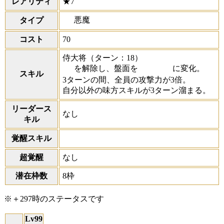
レアリティ
★7
悪魔
タイプ
コスト
70
侍大将
（ターン：18）
を解除し、盤面を
に変化。
スキル
3ターンの間、全員の攻撃力が3倍。
自分以外の味方スキルが3ターン溜まる。
リーダース
なし
キル
覚醒スキル
超覚醒
なし
潜在枠数
8枠
※＋297時のステータスです
Lv99