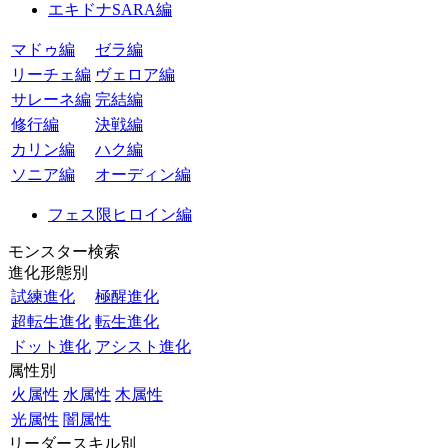
エキドナSARA編
マドゥ編
ゼラ編
リーチェ編
ヴェロア編
サレーネ編
完結編
修行編
決戦編
カリン編
ハク編
ソニア編
オーディン編
フェス限ヒロイン編
モンスター検索
進化形態別
試練進化
極醒進化
超転生進化
転生進化
ドット進化
アシスト進化
属性別
火属性
水属性
木属性
光属性
闇属性
リーダースキル別