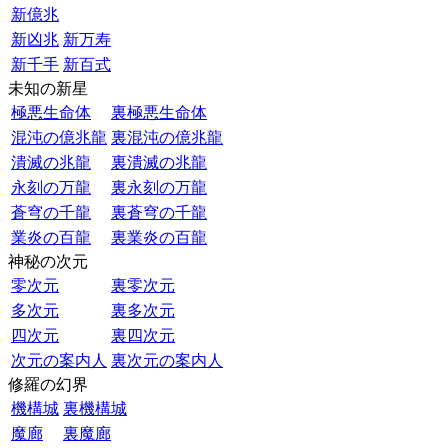
新億兆
新凶兆
新万寿
新千手
新百式
未知の新星
極悪生命体
裏極悪生命体
混沌の億兆龍
裏混沌の億兆龍
潰滅の兆龍
裏潰滅の兆龍
永刻の万龍
裏永刻の万龍
蒼穹の千龍
裏蒼穹の千龍
業炎の百龍
裏業炎の百龍
神秘の次元
零次元
裏零次元
多次元
裏多次元
四次元
裏四次元
次元の案内人
裏次元の案内人
修羅の幻界
機構城
裏機構城
魔廊
裏魔廊