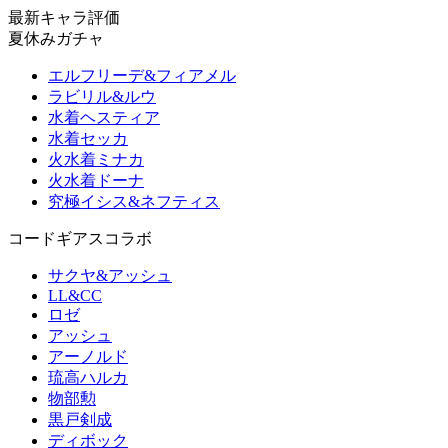
最新キャラ評価
夏休みガチャ
エルフリーデ&フィアメル
ラビリル&ルウ
水着ヘスティア
水着セッカ
火水着ミナカ
火水着ドーナ
究極イシス&ネフティス
コードギアスコラボ
サクヤ&アッシュ
LL&CC
ロゼ
アッシュ
アーノルド
琉高ハルカ
物部勲
黒戸剣成
ディボック