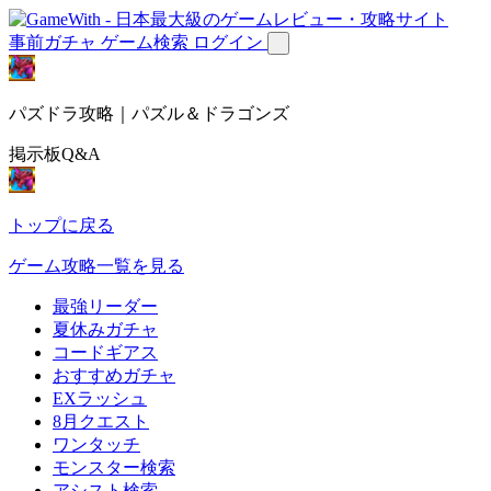
事前ガチャ
ゲーム検索
ログイン
パズドラ攻略｜パズル＆ドラゴンズ
掲示板Q&A
トップに戻る
ゲーム攻略一覧を見る
最強リーダー
夏休みガチャ
コードギアス
おすすめガチャ
EXラッシュ
8月クエスト
ワンタッチ
モンスター検索
アシスト検索