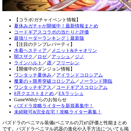
【コラボ/ガチャイベント情報】
夏休みガチャが開催中！最新情報まとめ
コードギアスコラボの当たりと評価
最強リーダーランキング｜最新版
【注目のテンプレパーティ】
水着ヘスティア
／
メニット&チャオリン
闇スザク
／
ロゼ
／
アッシュ
／
ジノ
ラインハルト
／
虚
／
フリーレン
【開催中のダンジョン情報】
ワンタッチ夏休み
／
アイランドコロシアム
魔夏の＋限界突破コロシアム
／
ノーランド降臨
ワンタッチギアス
／
コードギアスコロシアム
8月クエストまとめ
／
EXラッシュ
GameWithからのお知らせ
パズドラ攻略ライターを新規募集中！
未経験可&完全在宅！攻略ライター募集！
パズドラのベニマル装備(ベニマルの刀)の評価と性能まとめ
です。パズドラベニマル武器の進化や入手方法についても掲