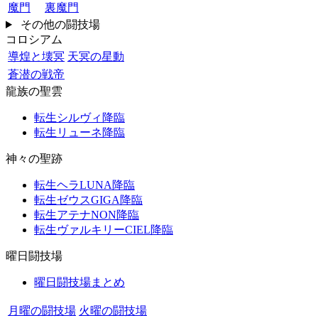
魔門
裏魔門
その他の闘技場
コロシアム
導煌と壊冥
天冥の星動
蒼潜の戦帝
龍族の聖雲
転生シルヴィ降臨
転生リューネ降臨
神々の聖跡
転生ヘラLUNA降臨
転生ゼウスGIGA降臨
転生アテナNON降臨
転生ヴァルキリーCIEL降臨
曜日闘技場
曜日闘技場まとめ
月曜の闘技場
火曜の闘技場