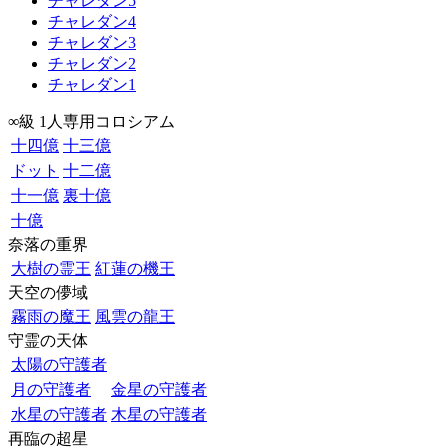
チャレダン5
チャレダン4
チャレダン3
チャレダン2
チャレダン1
∞級 1人専用コロシアム
十四億
十三億
ドット
十二億
十一億
裏十億
十億
奈落の重界
大樹の霊王
紅蓮の機王
天空の儚域
霧雨の魔王
風雲の龍王
守霊の天体
太陽の守護者
月の守護者
金星の守護者
水星の守護者
木星の守護者
再臨の超星