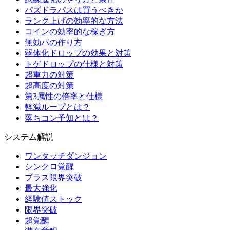
パズドラパスは買うべきか
ランク上げの効率的な方法
コインの効率的な稼ぎ方
無効パの作り方
弱体化ドロップの効果と対策
トゲドロップの仕様と対策
超重力の対策
超高度の対策
第3属性の倍率と仕様
軽減ループとは？
落ちコン予知とは？
システム解説
ワンタッチダンジョン
シンクロ覚醒
プラス限界突破
最大強化
経験値ストック
限界突破
超覚醒