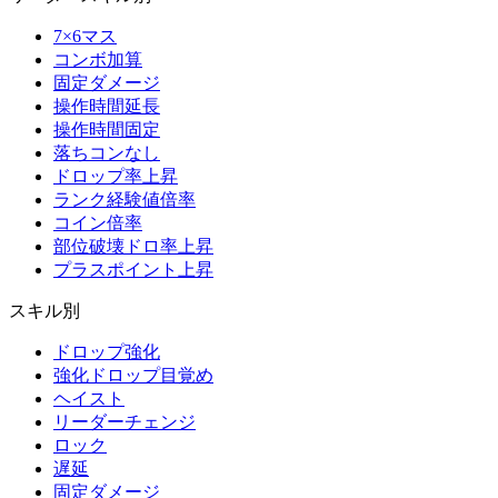
7×6マス
コンボ加算
固定ダメージ
操作時間延長
操作時間固定
落ちコンなし
ドロップ率上昇
ランク経験値倍率
コイン倍率
部位破壊ドロ率上昇
プラスポイント上昇
スキル別
ドロップ強化
強化ドロップ目覚め
ヘイスト
リーダーチェンジ
ロック
遅延
固定ダメージ