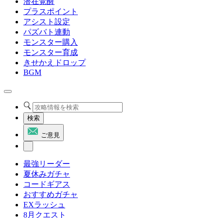
潜在覚醒
プラスポイント
アシスト設定
パズバト連動
モンスター購入
モンスター育成
きせかえドロップ
BGM
検索
ご意見
最強リーダー
夏休みガチャ
コードギアス
おすすめガチャ
EXラッシュ
8月クエスト