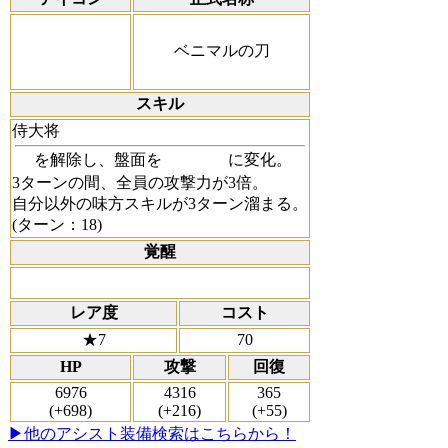
ベニマルの刀
スキル
侍大将
を解除し、盤面を
に変化。
3ターンの間、全員の攻撃力が3倍。
自分以外の味方スキルが3ターン溜まる。
(ターン：18)
覚醒
レア度
コスト
★7
70
HP
攻撃
回復
6976
4316
365
(+698)
(+216)
(+55)
▶他のアシスト装備検索はこちらから！