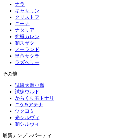
ナラ
キャサリン
クリストフ
ニーナ
ナタリア
究極カレン
闇スザク
ノーランド
皇帝サクラ
ラズベリー
その他
試練大喬小喬
試練ウルド
からくりモトナリ
ニケ&アテナ
ツクヨミ
光シルヴィ
闇シルヴィ
最新テンプレパーティ