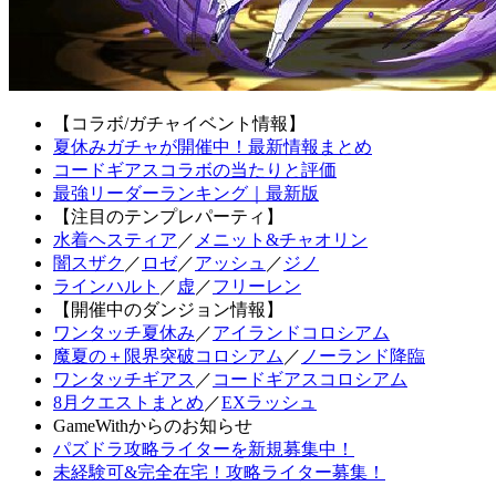
【コラボ/ガチャイベント情報】
夏休みガチャが開催中！最新情報まとめ
コードギアスコラボの当たりと評価
最強リーダーランキング｜最新版
【注目のテンプレパーティ】
水着ヘスティア
／
メニット&チャオリン
闇スザク
／
ロゼ
／
アッシュ
／
ジノ
ラインハルト
／
虚
／
フリーレン
【開催中のダンジョン情報】
ワンタッチ夏休み
／
アイランドコロシアム
魔夏の＋限界突破コロシアム
／
ノーランド降臨
ワンタッチギアス
／
コードギアスコロシアム
8月クエストまとめ
／
EXラッシュ
GameWithからのお知らせ
パズドラ攻略ライターを新規募集中！
未経験可&完全在宅！攻略ライター募集！