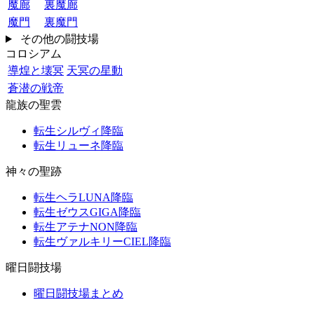
魔廊
裏魔廊
魔門
裏魔門
その他の闘技場
コロシアム
導煌と壊冥
天冥の星動
蒼潜の戦帝
龍族の聖雲
転生シルヴィ降臨
転生リューネ降臨
神々の聖跡
転生ヘラLUNA降臨
転生ゼウスGIGA降臨
転生アテナNON降臨
転生ヴァルキリーCIEL降臨
曜日闘技場
曜日闘技場まとめ