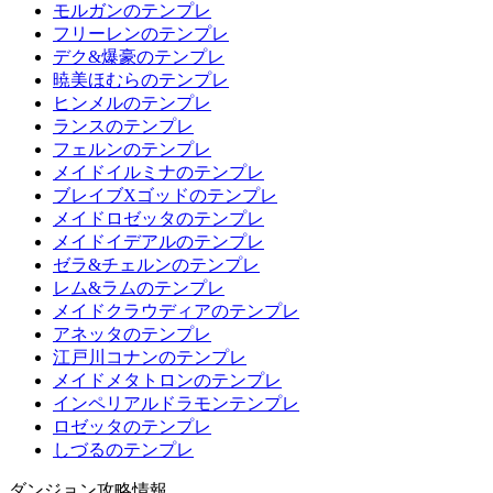
モルガンのテンプレ
フリーレンのテンプレ
デク&爆豪のテンプレ
暁美ほむらのテンプレ
ヒンメルのテンプレ
ランスのテンプレ
フェルンのテンプレ
メイドイルミナのテンプレ
ブレイブXゴッドのテンプレ
メイドロゼッタのテンプレ
メイドイデアルのテンプレ
ゼラ&チェルンのテンプレ
レム&ラムのテンプレ
メイドクラウディアのテンプレ
アネッタのテンプレ
江戸川コナンのテンプレ
メイドメタトロンのテンプレ
インペリアルドラモンテンプレ
ロゼッタのテンプレ
しづるのテンプレ
ダンジョン攻略情報