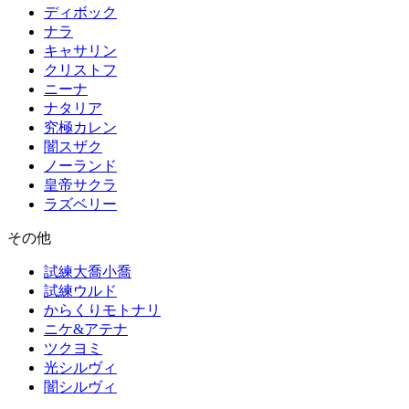
ディボック
ナラ
キャサリン
クリストフ
ニーナ
ナタリア
究極カレン
闇スザク
ノーランド
皇帝サクラ
ラズベリー
その他
試練大喬小喬
試練ウルド
からくりモトナリ
ニケ&アテナ
ツクヨミ
光シルヴィ
闇シルヴィ