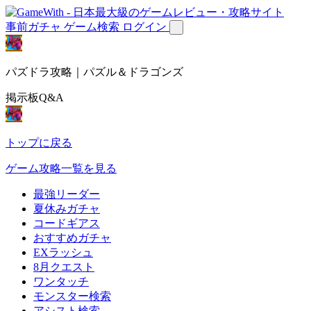
事前ガチャ
ゲーム検索
ログイン
パズドラ攻略｜パズル＆ドラゴンズ
掲示板Q&A
トップに戻る
ゲーム攻略一覧を見る
最強リーダー
夏休みガチャ
コードギアス
おすすめガチャ
EXラッシュ
8月クエスト
ワンタッチ
モンスター検索
アシスト検索