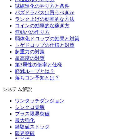
試練進化のやり方と条件
パズドラパスは買うべきか
ランク上げの効率的な方法
コインの効率的な稼ぎ方
無効パの作り方
弱体化ドロップの効果と対策
トゲドロップの仕様と対策
超重力の対策
超高度の対策
第3属性の倍率と仕様
軽減ループとは？
落ちコン予知とは？
システム解説
ワンタッチダンジョン
シンクロ覚醒
プラス限界突破
最大強化
経験値ストック
限界突破