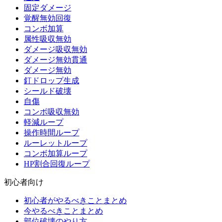
固定ダメージ
覚醒無効回復
コンボ加算
属性吸収無効
ダメージ吸収無効
ダメージ無効貫通
ダメージ無効
釘ドロップ生成
シールド破壊
自傷
コンボ吸収無効
軽減ループ
操作時間ループ
ルーレットループ
コンボ加算ループ
HP割合回復ループ
初心者向け
初心者がやるべきことまとめ
今やるべきことまとめ
部位破壊のやり方