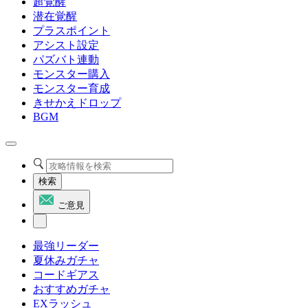
超覚醒
潜在覚醒
プラスポイント
アシスト設定
パズバト連動
モンスター購入
モンスター育成
きせかえドロップ
BGM
検索
ご意見
最強リーダー
夏休みガチャ
コードギアス
おすすめガチャ
EXラッシュ