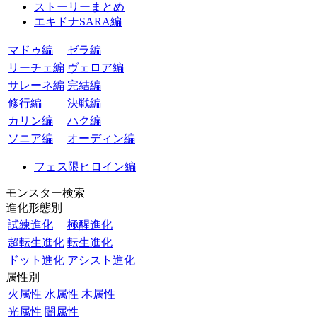
ストーリーまとめ
エキドナSARA編
マドゥ編
ゼラ編
リーチェ編
ヴェロア編
サレーネ編
完結編
修行編
決戦編
カリン編
ハク編
ソニア編
オーディン編
フェス限ヒロイン編
モンスター検索
進化形態別
試練進化
極醒進化
超転生進化
転生進化
ドット進化
アシスト進化
属性別
火属性
水属性
木属性
光属性
闇属性