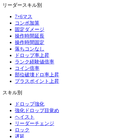
リーダースキル別
7×6マス
コンボ加算
固定ダメージ
操作時間延長
操作時間固定
落ちコンなし
ドロップ率上昇
ランク経験値倍率
コイン倍率
部位破壊ドロ率上昇
プラスポイント上昇
スキル別
ドロップ強化
強化ドロップ目覚め
ヘイスト
リーダーチェンジ
ロック
遅延