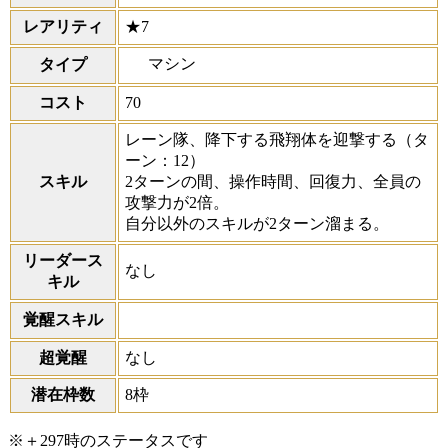
レアリティ
★7
マシン
タイプ
コスト
70
レーン隊、降下する飛翔体を迎撃する
（タ
ーン：12）
スキル
2ターンの間、操作時間、回復力、全員の
攻撃力が2倍。
自分以外のスキルが2ターン溜まる。
リーダース
なし
キル
覚醒スキル
超覚醒
なし
潜在枠数
8枠
※＋297時のステータスです