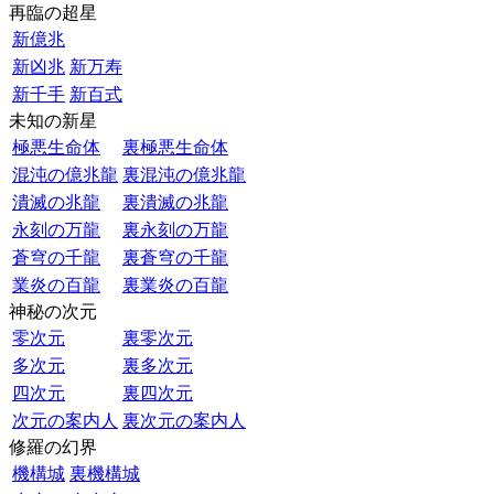
再臨の超星
新億兆
新凶兆
新万寿
新千手
新百式
未知の新星
極悪生命体
裏極悪生命体
混沌の億兆龍
裏混沌の億兆龍
潰滅の兆龍
裏潰滅の兆龍
永刻の万龍
裏永刻の万龍
蒼穹の千龍
裏蒼穹の千龍
業炎の百龍
裏業炎の百龍
神秘の次元
零次元
裏零次元
多次元
裏多次元
四次元
裏四次元
次元の案内人
裏次元の案内人
修羅の幻界
機構城
裏機構城