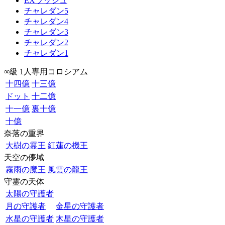
EXラッシュ
チャレダン5
チャレダン4
チャレダン3
チャレダン2
チャレダン1
∞級 1人専用コロシアム
十四億
十三億
ドット
十二億
十一億
裏十億
十億
奈落の重界
大樹の霊王
紅蓮の機王
天空の儚域
霧雨の魔王
風雲の龍王
守霊の天体
太陽の守護者
月の守護者
金星の守護者
水星の守護者
木星の守護者