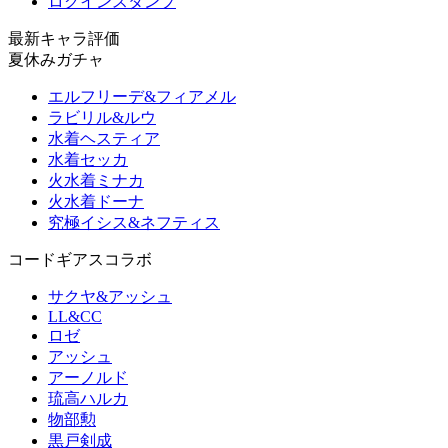
ログインスタンプ
最新キャラ評価
夏休みガチャ
エルフリーデ&フィアメル
ラビリル&ルウ
水着ヘスティア
水着セッカ
火水着ミナカ
火水着ドーナ
究極イシス&ネフティス
コードギアスコラボ
サクヤ&アッシュ
LL&CC
ロゼ
アッシュ
アーノルド
琉高ハルカ
物部勲
黒戸剣成