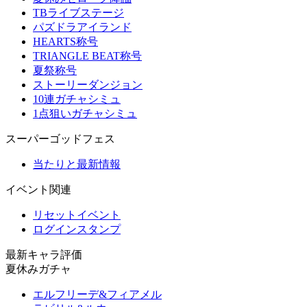
TBライブステージ
パズドラアイランド
HEARTS称号
TRIANGLE BEAT称号
夏祭称号
ストーリーダンジョン
10連ガチャシミュ
1点狙いガチャシミュ
スーパーゴッドフェス
当たりと最新情報
イベント関連
リセットイベント
ログインスタンプ
最新キャラ評価
夏休みガチャ
エルフリーデ&フィアメル