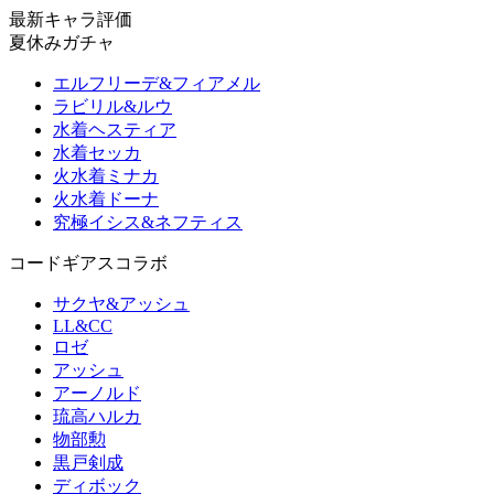
最新キャラ評価
夏休みガチャ
エルフリーデ&フィアメル
ラビリル&ルウ
水着ヘスティア
水着セッカ
火水着ミナカ
火水着ドーナ
究極イシス&ネフティス
コードギアスコラボ
サクヤ&アッシュ
LL&CC
ロゼ
アッシュ
アーノルド
琉高ハルカ
物部勲
黒戸剣成
ディボック