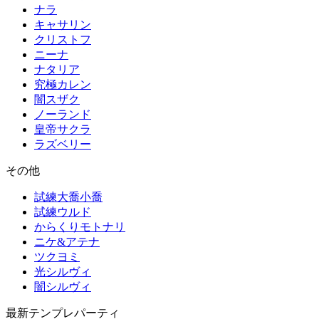
ナラ
キャサリン
クリストフ
ニーナ
ナタリア
究極カレン
闇スザク
ノーランド
皇帝サクラ
ラズベリー
その他
試練大喬小喬
試練ウルド
からくりモトナリ
ニケ&アテナ
ツクヨミ
光シルヴィ
闇シルヴィ
最新テンプレパーティ