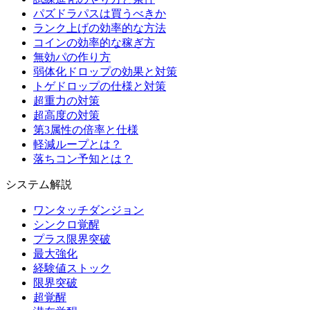
パズドラパスは買うべきか
ランク上げの効率的な方法
コインの効率的な稼ぎ方
無効パの作り方
弱体化ドロップの効果と対策
トゲドロップの仕様と対策
超重力の対策
超高度の対策
第3属性の倍率と仕様
軽減ループとは？
落ちコン予知とは？
システム解説
ワンタッチダンジョン
シンクロ覚醒
プラス限界突破
最大強化
経験値ストック
限界突破
超覚醒