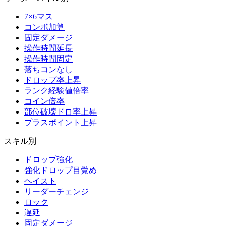
7×6マス
コンボ加算
固定ダメージ
操作時間延長
操作時間固定
落ちコンなし
ドロップ率上昇
ランク経験値倍率
コイン倍率
部位破壊ドロ率上昇
プラスポイント上昇
スキル別
ドロップ強化
強化ドロップ目覚め
ヘイスト
リーダーチェンジ
ロック
遅延
固定ダメージ