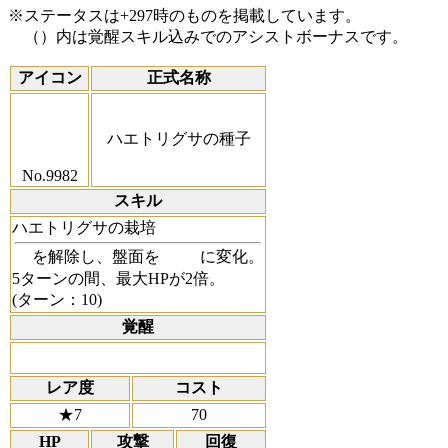
※ステータスは+297時のものを掲載しています。
（）内は覚醒スキル込みでのアシストボーナスです。
アイコン
正式名称
ハエトリグサの種子
No.9982
スキル
ハエトリグサの栽培
を解除し、盤面を
に変化。
5ターンの間、最大HPが2倍。
(ターン：10)
覚醒
レア度
コスト
★7
70
HP
攻撃
回復