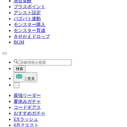
潜在覚醒
プラスポイント
アシスト設定
パズバト連動
モンスター購入
モンスター育成
きせかえドロップ
BGM
検索
ご意見
最強リーダー
夏休みガチャ
コードギアス
おすすめガチャ
EXラッシュ
8月クエスト