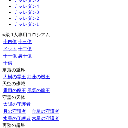
チャレダン5
チャレダン4
チャレダン3
チャレダン2
チャレダン1
∞級 1人専用コロシアム
十四億
十三億
ドット
十二億
十一億
裏十億
十億
奈落の重界
大樹の霊王
紅蓮の機王
天空の儚域
霧雨の魔王
風雲の龍王
守霊の天体
太陽の守護者
月の守護者
金星の守護者
水星の守護者
木星の守護者
再臨の超星