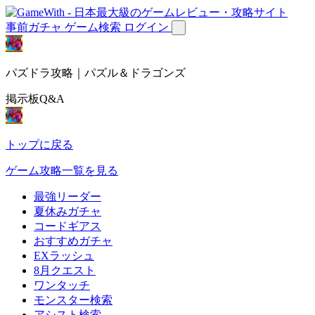
事前ガチャ
ゲーム検索
ログイン
パズドラ攻略｜パズル＆ドラゴンズ
掲示板Q&A
トップに戻る
ゲーム攻略一覧を見る
最強リーダー
夏休みガチャ
コードギアス
おすすめガチャ
EXラッシュ
8月クエスト
ワンタッチ
モンスター検索
アシスト検索