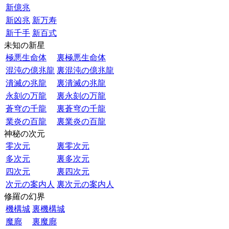
新億兆
新凶兆
新万寿
新千手
新百式
未知の新星
極悪生命体
裏極悪生命体
混沌の億兆龍
裏混沌の億兆龍
潰滅の兆龍
裏潰滅の兆龍
永刻の万龍
裏永刻の万龍
蒼穹の千龍
裏蒼穹の千龍
業炎の百龍
裏業炎の百龍
神秘の次元
零次元
裏零次元
多次元
裏多次元
四次元
裏四次元
次元の案内人
裏次元の案内人
修羅の幻界
機構城
裏機構城
魔廊
裏魔廊