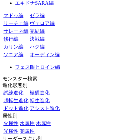
エキドナSARA編
マドゥ編
ゼラ編
リーチェ編
ヴェロア編
サレーネ編
完結編
修行編
決戦編
カリン編
ハク編
ソニア編
オーディン編
フェス限ヒロイン編
モンスター検索
進化形態別
試練進化
極醒進化
超転生進化
転生進化
ドット進化
アシスト進化
属性別
火属性
水属性
木属性
光属性
闇属性
リーダースキル別