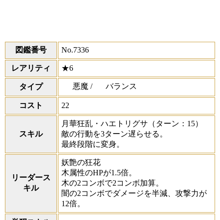
図鑑番号
No.7336
レアリティ
★6
悪魔 /
バランス
タイプ
コスト
22
月華狂乱・ハエトリグサ
（ターン：15）
スキル
敵の行動を3ターン遅らせる。
最終段階に変身。
妖艶の狂花
木属性のHPが1.5倍。
リーダース
木の2コンボで2コンボ加算。
キル
闇の2コンボでダメージを半減、攻撃力が
12倍。