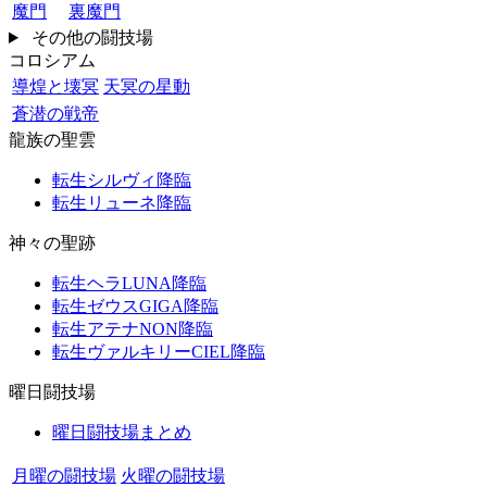
魔門
裏魔門
その他の闘技場
コロシアム
導煌と壊冥
天冥の星動
蒼潜の戦帝
龍族の聖雲
転生シルヴィ降臨
転生リューネ降臨
神々の聖跡
転生ヘラLUNA降臨
転生ゼウスGIGA降臨
転生アテナNON降臨
転生ヴァルキリーCIEL降臨
曜日闘技場
曜日闘技場まとめ
月曜の闘技場
火曜の闘技場