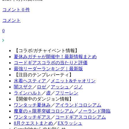
コメント
0
件
コメント
0
【コラボ/ガチャイベント情報】
夏休みガチャが開催中！最新情報まとめ
コードギアスコラボの当たりと評価
最強リーダーランキング｜最新版
【注目のテンプレパーティ】
水着ヘスティア
／
メニット&チャオリン
闇スザク
／
ロゼ
／
アッシュ
／
ジノ
ラインハルト
／
虚
／
フリーレン
【開催中のダンジョン情報】
ワンタッチ夏休み
／
アイランドコロシアム
魔夏の＋限界突破コロシアム
／
ノーランド降臨
ワンタッチギアス
／
コードギアスコロシアム
8月クエストまとめ
／
EXラッシュ