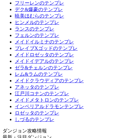
フリーレンのテンプレ
デク&爆豪のテンプレ
暁美ほむらのテンプレ
ヒンメルのテンプレ
ランスのテンプレ
フェルンのテンプレ
メイドイルミナのテンプレ
ブレイブXゴッドのテンプレ
メイドロゼッタのテンプレ
メイドイデアルのテンプレ
ゼラ&チェルンのテンプレ
レム&ラムのテンプレ
メイドクラウディアのテンプレ
アネッタのテンプレ
江戸川コナンのテンプレ
メイドメタトロンのテンプレ
インペリアルドラモンテンプレ
ロゼッタのテンプレ
しづるのテンプレ
ダンジョン攻略情報
最新・注目ダンジョン