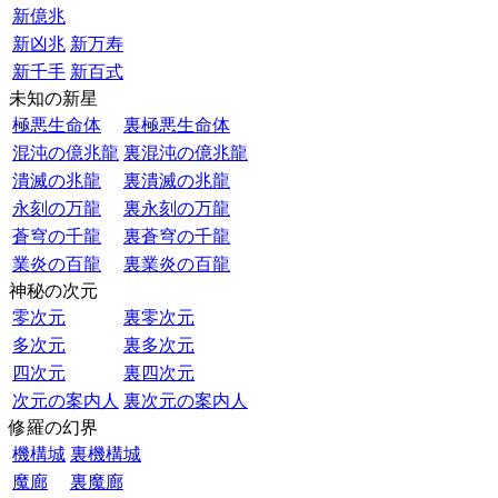
新億兆
新凶兆
新万寿
新千手
新百式
未知の新星
極悪生命体
裏極悪生命体
混沌の億兆龍
裏混沌の億兆龍
潰滅の兆龍
裏潰滅の兆龍
永刻の万龍
裏永刻の万龍
蒼穹の千龍
裏蒼穹の千龍
業炎の百龍
裏業炎の百龍
神秘の次元
零次元
裏零次元
多次元
裏多次元
四次元
裏四次元
次元の案内人
裏次元の案内人
修羅の幻界
機構城
裏機構城
魔廊
裏魔廊