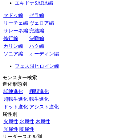
エキドナSARA編
マドゥ編
ゼラ編
リーチェ編
ヴェロア編
サレーネ編
完結編
修行編
決戦編
カリン編
ハク編
ソニア編
オーディン編
フェス限ヒロイン編
モンスター検索
進化形態別
試練進化
極醒進化
超転生進化
転生進化
ドット進化
アシスト進化
属性別
火属性
水属性
木属性
光属性
闇属性
リーダースキル別