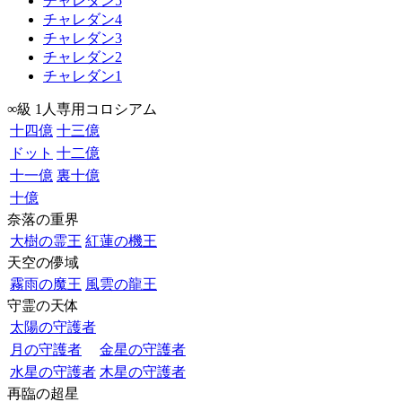
チャレダン5
チャレダン4
チャレダン3
チャレダン2
チャレダン1
∞級 1人専用コロシアム
十四億
十三億
ドット
十二億
十一億
裏十億
十億
奈落の重界
大樹の霊王
紅蓮の機王
天空の儚域
霧雨の魔王
風雲の龍王
守霊の天体
太陽の守護者
月の守護者
金星の守護者
水星の守護者
木星の守護者
再臨の超星