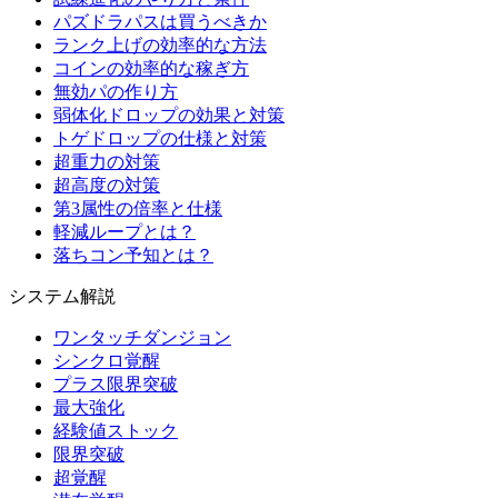
パズドラパスは買うべきか
ランク上げの効率的な方法
コインの効率的な稼ぎ方
無効パの作り方
弱体化ドロップの効果と対策
トゲドロップの仕様と対策
超重力の対策
超高度の対策
第3属性の倍率と仕様
軽減ループとは？
落ちコン予知とは？
システム解説
ワンタッチダンジョン
シンクロ覚醒
プラス限界突破
最大強化
経験値ストック
限界突破
超覚醒