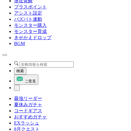
潜在覚醒
プラスポイント
アシスト設定
パズバト連動
モンスター購入
モンスター育成
きせかえドロップ
BGM
検索
ご意見
最強リーダー
夏休みガチャ
コードギアス
おすすめガチャ
EXラッシュ
8月クエスト