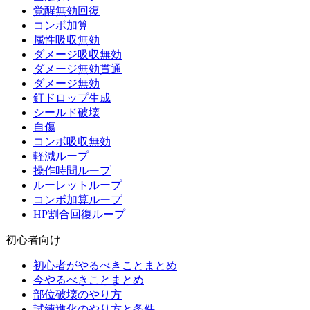
覚醒無効回復
コンボ加算
属性吸収無効
ダメージ吸収無効
ダメージ無効貫通
ダメージ無効
釘ドロップ生成
シールド破壊
自傷
コンボ吸収無効
軽減ループ
操作時間ループ
ルーレットループ
コンボ加算ループ
HP割合回復ループ
初心者向け
初心者がやるべきことまとめ
今やるべきことまとめ
部位破壊のやり方
試練進化のやり方と条件