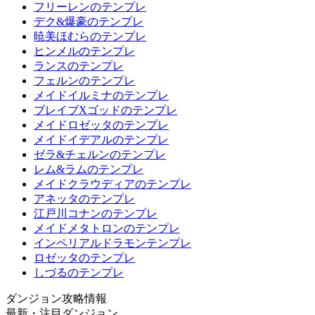
フリーレンのテンプレ
デク&爆豪のテンプレ
暁美ほむらのテンプレ
ヒンメルのテンプレ
ランスのテンプレ
フェルンのテンプレ
メイドイルミナのテンプレ
ブレイブXゴッドのテンプレ
メイドロゼッタのテンプレ
メイドイデアルのテンプレ
ゼラ&チェルンのテンプレ
レム&ラムのテンプレ
メイドクラウディアのテンプレ
アネッタのテンプレ
江戸川コナンのテンプレ
メイドメタトロンのテンプレ
インペリアルドラモンテンプレ
ロゼッタのテンプレ
しづるのテンプレ
ダンジョン攻略情報
最新・注目ダンジョン