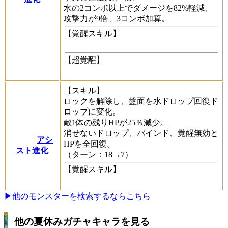
水の2コンボ以上でダメージを82%軽減、
攻撃力が9倍、3コンボ加算。
【覚醒スキル】
【超覚醒】
【スキル】
ロックを解除し、盤面を水ドロップ回復ド
ロップに変化。
敵1体の残りHPが25％減少。
消せないドロップ、バインド、覚醒無効と
アシ
HPを全回復。
スト進化
（ターン：18→7）
【覚醒スキル】
▶他のモンスターを検索するならこちら
他の夏休みガチャキャラを見る