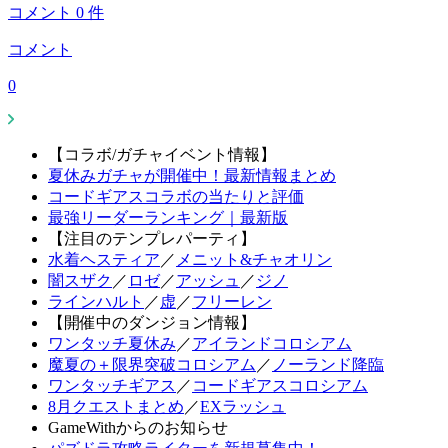
コメント
0
件
コメント
0
【コラボ/ガチャイベント情報】
夏休みガチャが開催中！最新情報まとめ
コードギアスコラボの当たりと評価
最強リーダーランキング｜最新版
【注目のテンプレパーティ】
水着ヘスティア
／
メニット&チャオリン
闇スザク
／
ロゼ
／
アッシュ
／
ジノ
ラインハルト
／
虚
／
フリーレン
【開催中のダンジョン情報】
ワンタッチ夏休み
／
アイランドコロシアム
魔夏の＋限界突破コロシアム
／
ノーランド降臨
ワンタッチギアス
／
コードギアスコロシアム
8月クエストまとめ
／
EXラッシュ
GameWithからのお知らせ