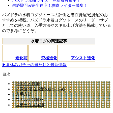
パズドラ攻略ライターを新規募集中！
未経験可&完全在宅！攻略ライター募集！
パズドラの水着ヨグソトースの評価と潜在覚醒/超覚醒のお
すすめを掲載。パズドラ水着ヨグソトースのリーダー/サブ
としての使い道、入手方法やスキル上げ方法も掲載している
ので参考にどうぞ。
水着ヨグの関連記事
進化前
究極進化
アシスト進化
▶︎夏休みガチャの当たりと最新情報
目次
評価点と性能
超覚醒/潜在覚醒のおすすめ
入手方法
スキル上げ情報
ステータス詳細