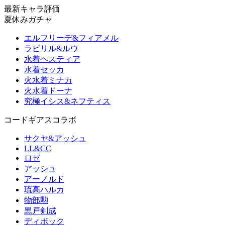
最新キャラ評価
夏休みガチャ
エルフリーデ&フィアメル
ラビリル&ルウ
水着ヘスティア
水着セッカ
火水着ミナカ
火水着ドーナ
究極イシス&ネフティス
コードギアスコラボ
サクヤ&アッシュ
LL&CC
ロゼ
アッシュ
アーノルド
琉高ハルカ
物部勲
黒戸剣成
ディボック