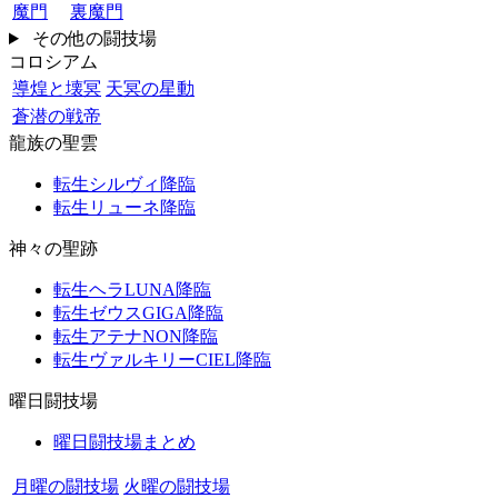
魔門
裏魔門
その他の闘技場
コロシアム
導煌と壊冥
天冥の星動
蒼潜の戦帝
龍族の聖雲
転生シルヴィ降臨
転生リューネ降臨
神々の聖跡
転生ヘラLUNA降臨
転生ゼウスGIGA降臨
転生アテナNON降臨
転生ヴァルキリーCIEL降臨
曜日闘技場
曜日闘技場まとめ
月曜の闘技場
火曜の闘技場