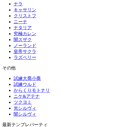
ナラ
キャサリン
クリストフ
ニーナ
ナタリア
究極カレン
闇スザク
ノーランド
皇帝サクラ
ラズベリー
その他
試練大喬小喬
試練ウルド
からくりモトナリ
ニケ&アテナ
ツクヨミ
光シルヴィ
闇シルヴィ
最新テンプレパーティ