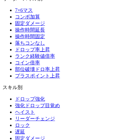
7×6マス
コンボ加算
固定ダメージ
操作時間延長
操作時間固定
落ちコンなし
ドロップ率上昇
ランク経験値倍率
コイン倍率
部位破壊ドロ率上昇
プラスポイント上昇
スキル別
ドロップ強化
強化ドロップ目覚め
ヘイスト
リーダーチェンジ
ロック
遅延
固定ダメージ