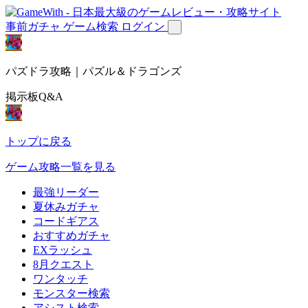
事前ガチャ
ゲーム検索
ログイン
パズドラ攻略｜パズル＆ドラゴンズ
掲示板Q&A
トップに戻る
ゲーム攻略一覧を見る
最強リーダー
夏休みガチャ
コードギアス
おすすめガチャ
EXラッシュ
8月クエスト
ワンタッチ
モンスター検索
アシスト検索