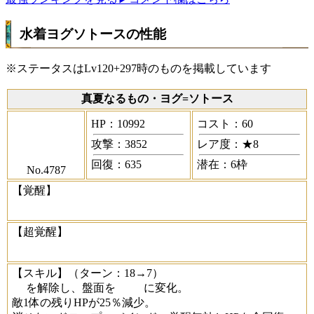
水着ヨグソトースの性能
※ステータスはLv120+297時のものを掲載しています
真夏なるもの・ヨグ=ソトース
HP：10992
コスト：60
攻撃：3852
レア度：★8
回復：635
潜在：6枠
No.4787
【覚醒】
【超覚醒】
【スキル】
（ターン：18→7）
を解除し、盤面を
に変化。
敵1体の残りHPが25％減少。