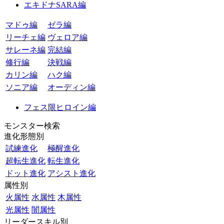
エキドナSARA編
マドゥ編
ゼラ編
リーチェ編
ヴェロア編
サレーネ編
完結編
修行編
決戦編
カリン編
ハク編
ソニア編
オーディン編
フェス限ヒロイン編
モンスター検索
進化形態別
試練進化
極醒進化
超転生進化
転生進化
ドット進化
アシスト進化
属性別
火属性
水属性
木属性
光属性
闇属性
リーダースキル別