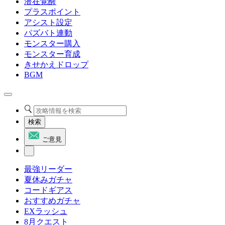
潜在覚醒
プラスポイント
アシスト設定
パズバト連動
モンスター購入
モンスター育成
きせかえドロップ
BGM
検索
ご意見
最強リーダー
夏休みガチャ
コードギアス
おすすめガチャ
EXラッシュ
8月クエスト