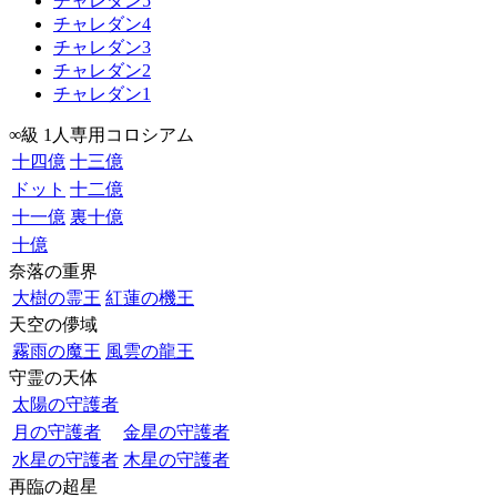
チャレダン5
チャレダン4
チャレダン3
チャレダン2
チャレダン1
∞級 1人専用コロシアム
十四億
十三億
ドット
十二億
十一億
裏十億
十億
奈落の重界
大樹の霊王
紅蓮の機王
天空の儚域
霧雨の魔王
風雲の龍王
守霊の天体
太陽の守護者
月の守護者
金星の守護者
水星の守護者
木星の守護者
再臨の超星