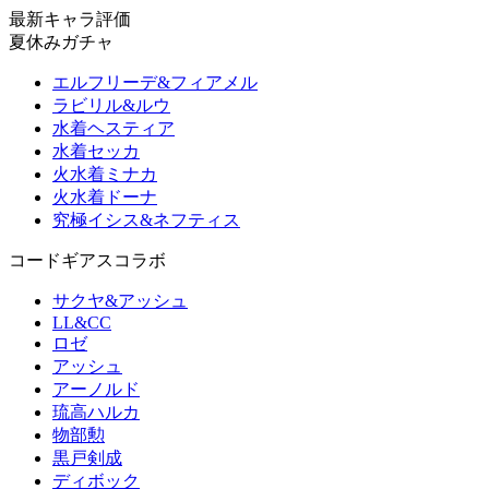
最新キャラ評価
夏休みガチャ
エルフリーデ&フィアメル
ラビリル&ルウ
水着ヘスティア
水着セッカ
火水着ミナカ
火水着ドーナ
究極イシス&ネフティス
コードギアスコラボ
サクヤ&アッシュ
LL&CC
ロゼ
アッシュ
アーノルド
琉高ハルカ
物部勲
黒戸剣成
ディボック