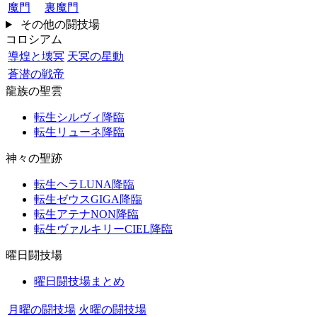
魔門
裏魔門
その他の闘技場
コロシアム
導煌と壊冥
天冥の星動
蒼潜の戦帝
龍族の聖雲
転生シルヴィ降臨
転生リューネ降臨
神々の聖跡
転生ヘラLUNA降臨
転生ゼウスGIGA降臨
転生アテナNON降臨
転生ヴァルキリーCIEL降臨
曜日闘技場
曜日闘技場まとめ
月曜の闘技場
火曜の闘技場