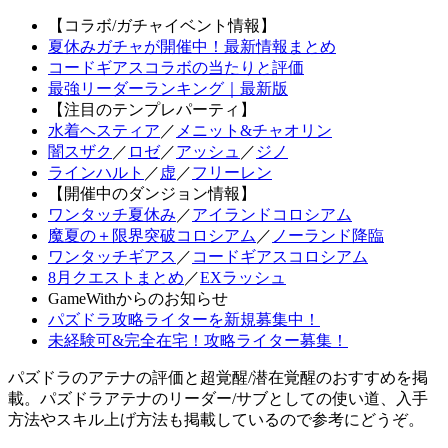
【コラボ/ガチャイベント情報】
夏休みガチャが開催中！最新情報まとめ
コードギアスコラボの当たりと評価
最強リーダーランキング｜最新版
【注目のテンプレパーティ】
水着ヘスティア
／
メニット&チャオリン
闇スザク
／
ロゼ
／
アッシュ
／
ジノ
ラインハルト
／
虚
／
フリーレン
【開催中のダンジョン情報】
ワンタッチ夏休み
／
アイランドコロシアム
魔夏の＋限界突破コロシアム
／
ノーランド降臨
ワンタッチギアス
／
コードギアスコロシアム
8月クエストまとめ
／
EXラッシュ
GameWithからのお知らせ
パズドラ攻略ライターを新規募集中！
未経験可&完全在宅！攻略ライター募集！
パズドラのアテナの評価と超覚醒/潜在覚醒のおすすめを掲
載。パズドラアテナのリーダー/サブとしての使い道、入手
方法やスキル上げ方法も掲載しているので参考にどうぞ。