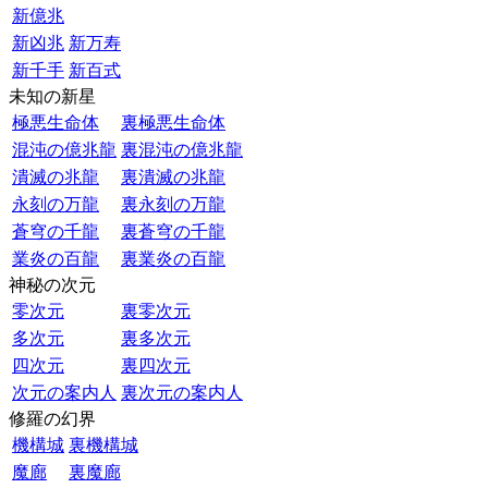
新億兆
新凶兆
新万寿
新千手
新百式
未知の新星
極悪生命体
裏極悪生命体
混沌の億兆龍
裏混沌の億兆龍
潰滅の兆龍
裏潰滅の兆龍
永刻の万龍
裏永刻の万龍
蒼穹の千龍
裏蒼穹の千龍
業炎の百龍
裏業炎の百龍
神秘の次元
零次元
裏零次元
多次元
裏多次元
四次元
裏四次元
次元の案内人
裏次元の案内人
修羅の幻界
機構城
裏機構城
魔廊
裏魔廊