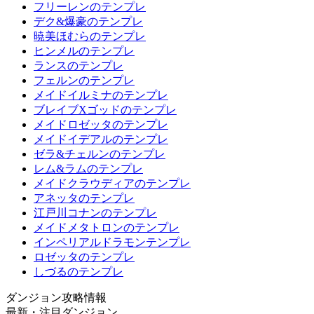
フリーレンのテンプレ
デク&爆豪のテンプレ
暁美ほむらのテンプレ
ヒンメルのテンプレ
ランスのテンプレ
フェルンのテンプレ
メイドイルミナのテンプレ
ブレイブXゴッドのテンプレ
メイドロゼッタのテンプレ
メイドイデアルのテンプレ
ゼラ&チェルンのテンプレ
レム&ラムのテンプレ
メイドクラウディアのテンプレ
アネッタのテンプレ
江戸川コナンのテンプレ
メイドメタトロンのテンプレ
インペリアルドラモンテンプレ
ロゼッタのテンプレ
しづるのテンプレ
ダンジョン攻略情報
最新・注目ダンジョン