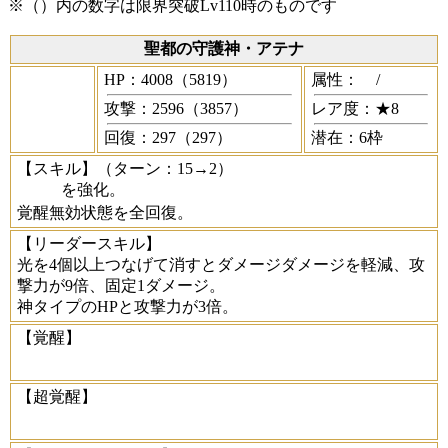
※（）内の数字は限界突破Lv110時のものです
聖都の守護神・アテナ
HP：4008（5819）
属性：
/
攻撃：2596（3857）
レア度：★8
回復：297（297）
潜在：6枠
【スキル】
（ターン：15→2）
を強化。
覚醒無効状態を全回復。
【リーダースキル】
光を4個以上つなげて消すとダメージダメージを軽減、攻
撃力が9倍、固定1ダメージ。
神タイプのHPと攻撃力が3倍。
【覚醒】
【超覚醒】