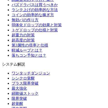
パズドラパスは買うべきか
ランク上げの効率的な方法
コインの効率的な稼ぎ方
無効パの作り方
弱体化ドロップの効果と対策
トゲドロップの仕様と対策
超重力の対策
超高度の対策
第3属性の倍率と仕様
軽減ループとは？
落ちコン予知とは？
システム解説
ワンタッチダンジョン
シンクロ覚醒
プラス限界突破
最大強化
経験値ストック
限界突破
超覚醒