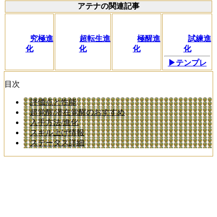
アテナの関連記事
究極進
超転生進
極醒進
試練進
化
化
化
化
▶テンプレ
目次
評価点と性能
超覚醒/潜在覚醒のおすすめ
入手方法/進化
スキル上げ情報
ステータス詳細