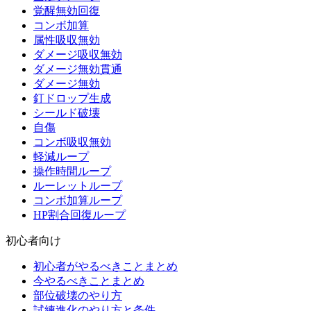
覚醒無効回復
コンボ加算
属性吸収無効
ダメージ吸収無効
ダメージ無効貫通
ダメージ無効
釘ドロップ生成
シールド破壊
自傷
コンボ吸収無効
軽減ループ
操作時間ループ
ルーレットループ
コンボ加算ループ
HP割合回復ループ
初心者向け
初心者がやるべきことまとめ
今やるべきことまとめ
部位破壊のやり方
試練進化のやり方と条件