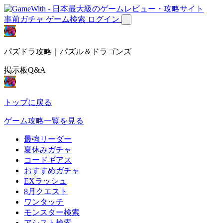
事前ガチャ
ゲーム検索
ログイン
パズドラ攻略｜パズル＆ドラゴンズ
掲示板Q&A
トップに戻る
ゲーム攻略一覧を見る
最強リーダー
夏休みガチャ
コードギアス
おすすめガチャ
EXラッシュ
8月クエスト
ワンタッチ
モンスター検索
アシスト検索