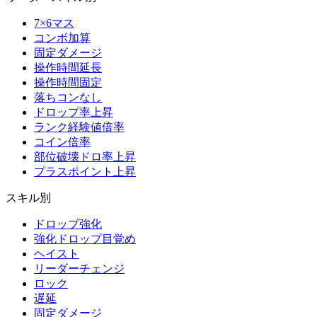
7×6マス
コンボ加算
固定ダメージ
操作時間延長
操作時間固定
落ちコンなし
ドロップ率上昇
ランク経験値倍率
コイン倍率
部位破壊ドロ率上昇
プラスポイント上昇
スキル別
ドロップ強化
強化ドロップ目覚め
ヘイスト
リーダーチェンジ
ロック
遅延
固定ダメージ