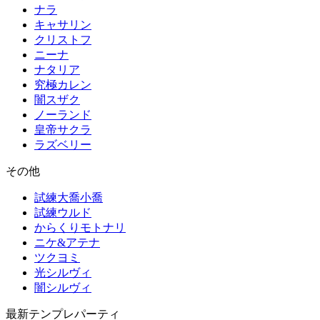
ナラ
キャサリン
クリストフ
ニーナ
ナタリア
究極カレン
闇スザク
ノーランド
皇帝サクラ
ラズベリー
その他
試練大喬小喬
試練ウルド
からくりモトナリ
ニケ&アテナ
ツクヨミ
光シルヴィ
闇シルヴィ
最新テンプレパーティ