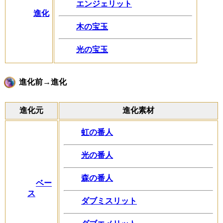
エンジェリット
進化
木の宝玉
光の宝玉
進化前→進化
進化元
進化素材
虹の番人
光の番人
森の番人
ベー
ス
ダブミスリット