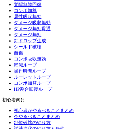
覚醒無効回復
コンボ加算
属性吸収無効
ダメージ吸収無効
ダメージ無効貫通
ダメージ無効
釘ドロップ生成
シールド破壊
自傷
コンボ吸収無効
軽減ループ
操作時間ループ
ルーレットループ
コンボ加算ループ
HP割合回復ループ
初心者向け
初心者がやるべきことまとめ
今やるべきことまとめ
部位破壊のやり方
試練進化のやり方と条件