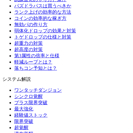
パズドラパスは買うべきか
ランク上げの効率的な方法
コインの効率的な稼ぎ方
無効パの作り方
弱体化ドロップの効果と対策
トゲドロップの仕様と対策
超重力の対策
超高度の対策
第3属性の倍率と仕様
軽減ループとは？
落ちコン予知とは？
システム解説
ワンタッチダンジョン
シンクロ覚醒
プラス限界突破
最大強化
経験値ストック
限界突破
超覚醒