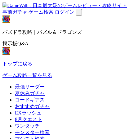
事前ガチャ
ゲーム検索
ログイン
パズドラ攻略｜パズル＆ドラゴンズ
掲示板Q&A
トップに戻る
ゲーム攻略一覧を見る
最強リーダー
夏休みガチャ
コードギアス
おすすめガチャ
EXラッシュ
8月クエスト
ワンタッチ
モンスター検索
アシスト検索