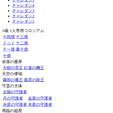
チャレダン5
チャレダン4
チャレダン3
チャレダン2
チャレダン1
∞級 1人専用コロシアム
十四億
十三億
ドット
十二億
十一億
裏十億
十億
奈落の重界
大樹の霊王
紅蓮の機王
天空の儚域
霧雨の魔王
風雲の龍王
守霊の天体
太陽の守護者
月の守護者
金星の守護者
水星の守護者
木星の守護者
再臨の超星