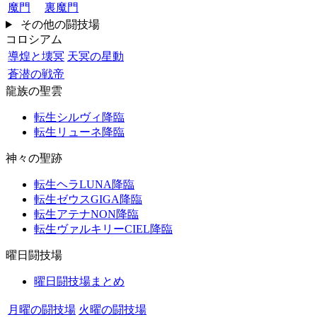
魔門
裏魔門
その他の闘技場
コロシアム
導煌と壊冥
天冥の星動
蒼潜の戦帝
龍族の聖雲
転生シルヴィ降臨
転生リューネ降臨
神々の聖跡
転生ヘラLUNA降臨
転生ゼウスGIGA降臨
転生アテナNON降臨
転生ヴァルキリーCIEL降臨
曜日闘技場
曜日闘技場まとめ
月曜の闘技場
火曜の闘技場