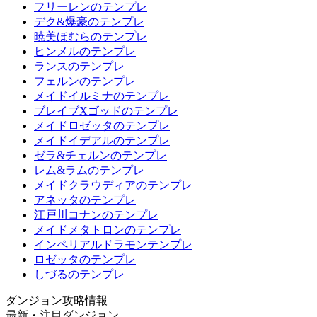
フリーレンのテンプレ
デク&爆豪のテンプレ
暁美ほむらのテンプレ
ヒンメルのテンプレ
ランスのテンプレ
フェルンのテンプレ
メイドイルミナのテンプレ
ブレイブXゴッドのテンプレ
メイドロゼッタのテンプレ
メイドイデアルのテンプレ
ゼラ&チェルンのテンプレ
レム&ラムのテンプレ
メイドクラウディアのテンプレ
アネッタのテンプレ
江戸川コナンのテンプレ
メイドメタトロンのテンプレ
インペリアルドラモンテンプレ
ロゼッタのテンプレ
しづるのテンプレ
ダンジョン攻略情報
最新・注目ダンジョン