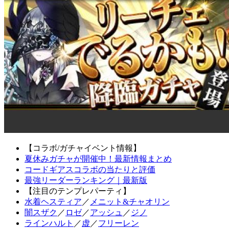
【コラボ/ガチャイベント情報】
夏休みガチャが開催中！最新情報まとめ
コードギアスコラボの当たりと評価
最強リーダーランキング｜最新版
【注目のテンプレパーティ】
水着ヘスティア
／
メニット&チャオリン
闇スザク
／
ロゼ
／
アッシュ
／
ジノ
ラインハルト
／
虚
／
フリーレン