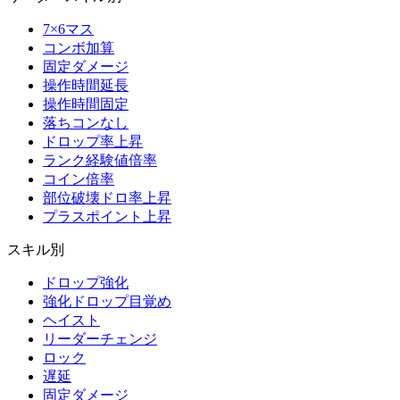
7×6マス
コンボ加算
固定ダメージ
操作時間延長
操作時間固定
落ちコンなし
ドロップ率上昇
ランク経験値倍率
コイン倍率
部位破壊ドロ率上昇
プラスポイント上昇
スキル別
ドロップ強化
強化ドロップ目覚め
ヘイスト
リーダーチェンジ
ロック
遅延
固定ダメージ