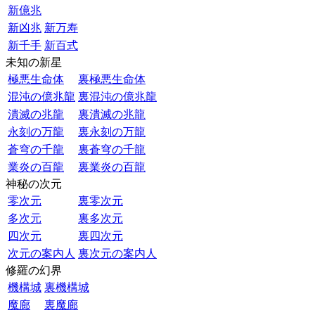
新億兆
新凶兆
新万寿
新千手
新百式
未知の新星
極悪生命体
裏極悪生命体
混沌の億兆龍
裏混沌の億兆龍
潰滅の兆龍
裏潰滅の兆龍
永刻の万龍
裏永刻の万龍
蒼穹の千龍
裏蒼穹の千龍
業炎の百龍
裏業炎の百龍
神秘の次元
零次元
裏零次元
多次元
裏多次元
四次元
裏四次元
次元の案内人
裏次元の案内人
修羅の幻界
機構城
裏機構城
魔廊
裏魔廊