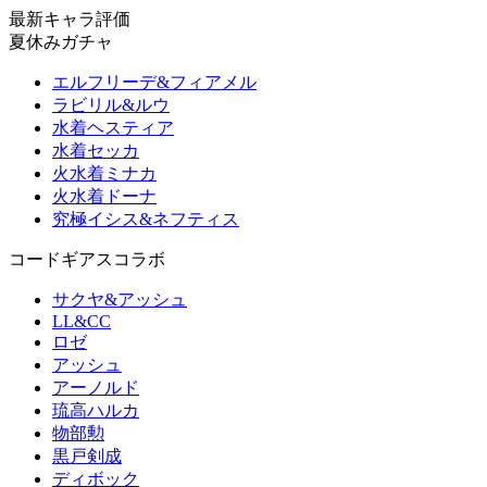
最新キャラ評価
夏休みガチャ
エルフリーデ&フィアメル
ラビリル&ルウ
水着ヘスティア
水着セッカ
火水着ミナカ
火水着ドーナ
究極イシス&ネフティス
コードギアスコラボ
サクヤ&アッシュ
LL&CC
ロゼ
アッシュ
アーノルド
琉高ハルカ
物部勲
黒戸剣成
ディボック