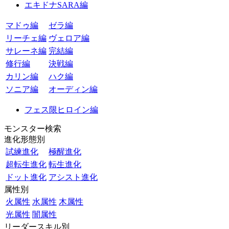
エキドナSARA編
マドゥ編
ゼラ編
リーチェ編
ヴェロア編
サレーネ編
完結編
修行編
決戦編
カリン編
ハク編
ソニア編
オーディン編
フェス限ヒロイン編
モンスター検索
進化形態別
試練進化
極醒進化
超転生進化
転生進化
ドット進化
アシスト進化
属性別
火属性
水属性
木属性
光属性
闇属性
リーダースキル別