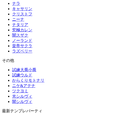
ナラ
キャサリン
クリストフ
ニーナ
ナタリア
究極カレン
闇スザク
ノーランド
皇帝サクラ
ラズベリー
その他
試練大喬小喬
試練ウルド
からくりモトナリ
ニケ&アテナ
ツクヨミ
光シルヴィ
闇シルヴィ
最新テンプレパーティ