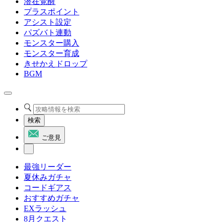
潜在覚醒
プラスポイント
アシスト設定
パズバト連動
モンスター購入
モンスター育成
きせかえドロップ
BGM
検索
ご意見
最強リーダー
夏休みガチャ
コードギアス
おすすめガチャ
EXラッシュ
8月クエスト