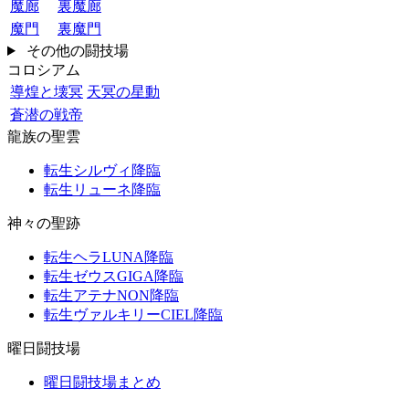
魔廊
裏魔廊
魔門
裏魔門
その他の闘技場
コロシアム
導煌と壊冥
天冥の星動
蒼潜の戦帝
龍族の聖雲
転生シルヴィ降臨
転生リューネ降臨
神々の聖跡
転生ヘラLUNA降臨
転生ゼウスGIGA降臨
転生アテナNON降臨
転生ヴァルキリーCIEL降臨
曜日闘技場
曜日闘技場まとめ