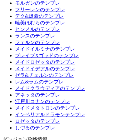
モルガンのテンプレ
フリーレンのテンプレ
デク&爆豪のテンプレ
暁美ほむらのテンプレ
ヒンメルのテンプレ
ランスのテンプレ
フェルンのテンプレ
メイドイルミナのテンプレ
ブレイブXゴッドのテンプレ
メイドロゼッタのテンプレ
メイドイデアルのテンプレ
ゼラ&チェルンのテンプレ
レム&ラムのテンプレ
メイドクラウディアのテンプレ
アネッタのテンプレ
江戸川コナンのテンプレ
メイドメタトロンのテンプレ
インペリアルドラモンテンプレ
ロゼッタのテンプレ
しづるのテンプレ
ダンジョン攻略情報