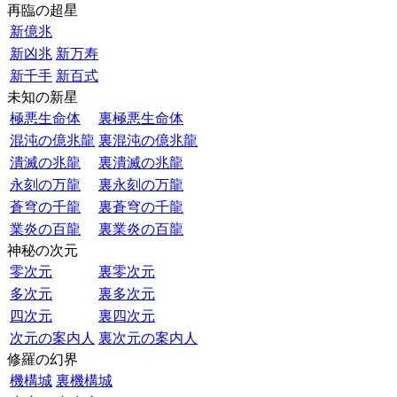
再臨の超星
新億兆
新凶兆
新万寿
新千手
新百式
未知の新星
極悪生命体
裏極悪生命体
混沌の億兆龍
裏混沌の億兆龍
潰滅の兆龍
裏潰滅の兆龍
永刻の万龍
裏永刻の万龍
蒼穹の千龍
裏蒼穹の千龍
業炎の百龍
裏業炎の百龍
神秘の次元
零次元
裏零次元
多次元
裏多次元
四次元
裏四次元
次元の案内人
裏次元の案内人
修羅の幻界
機構城
裏機構城