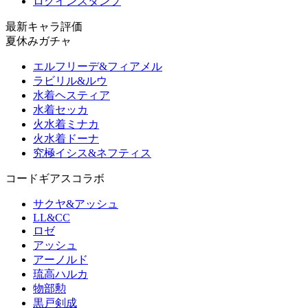
ログインスタンプ
最新キャラ評価
夏休みガチャ
エルフリーデ&フィアメル
ラビリル&ルウ
水着ヘスティア
水着セッカ
火水着ミナカ
火水着ドーナ
究極イシス&ネフティス
コードギアスコラボ
サクヤ&アッシュ
LL&CC
ロゼ
アッシュ
アーノルド
琉高ハルカ
物部勲
黒戸剣成