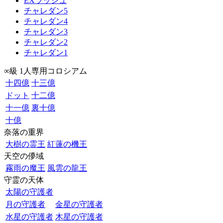
EXラッシュ
チャレダン5
チャレダン4
チャレダン3
チャレダン2
チャレダン1
∞級 1人専用コロシアム
十四億
十三億
ドット
十二億
十一億
裏十億
十億
奈落の重界
大樹の霊王
紅蓮の機王
天空の儚域
霧雨の魔王
風雲の龍王
守霊の天体
太陽の守護者
月の守護者
金星の守護者
水星の守護者
木星の守護者