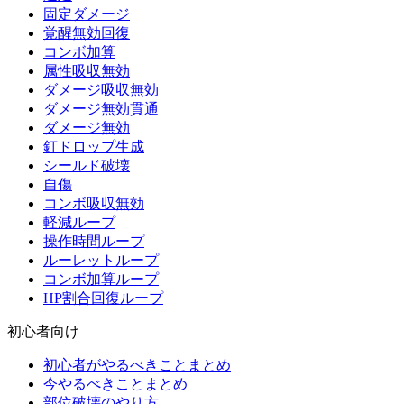
固定ダメージ
覚醒無効回復
コンボ加算
属性吸収無効
ダメージ吸収無効
ダメージ無効貫通
ダメージ無効
釘ドロップ生成
シールド破壊
自傷
コンボ吸収無効
軽減ループ
操作時間ループ
ルーレットループ
コンボ加算ループ
HP割合回復ループ
初心者向け
初心者がやるべきことまとめ
今やるべきことまとめ
部位破壊のやり方