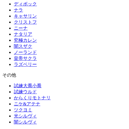
ディボック
ナラ
キャサリン
クリストフ
ニーナ
ナタリア
究極カレン
闇スザク
ノーランド
皇帝サクラ
ラズベリー
その他
試練大喬小喬
試練ウルド
からくりモトナリ
ニケ&アテナ
ツクヨミ
光シルヴィ
闇シルヴィ