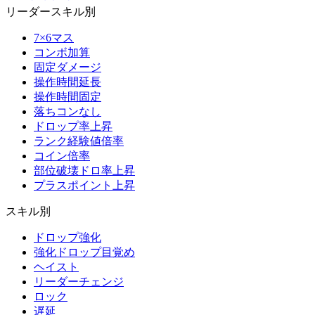
リーダースキル別
7×6マス
コンボ加算
固定ダメージ
操作時間延長
操作時間固定
落ちコンなし
ドロップ率上昇
ランク経験値倍率
コイン倍率
部位破壊ドロ率上昇
プラスポイント上昇
スキル別
ドロップ強化
強化ドロップ目覚め
ヘイスト
リーダーチェンジ
ロック
遅延