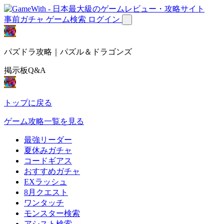
事前ガチャ
ゲーム検索
ログイン
パズドラ攻略｜パズル＆ドラゴンズ
掲示板Q&A
トップに戻る
ゲーム攻略一覧を見る
最強リーダー
夏休みガチャ
コードギアス
おすすめガチャ
EXラッシュ
8月クエスト
ワンタッチ
モンスター検索
アシスト検索