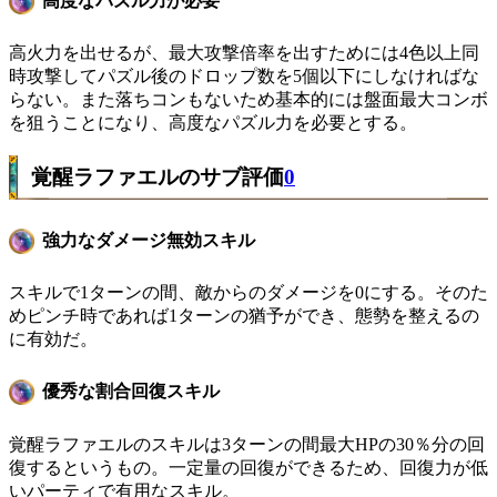
高度なパズル力が必要
高火力を出せるが、最大攻撃倍率を出すためには4色以上同
時攻撃してパズル後のドロップ数を5個以下にしなければな
らない。また落ちコンもないため基本的には盤面最大コンボ
を狙うことになり、高度なパズル力を必要とする。
覚醒ラファエルのサブ評価
0
強力なダメージ無効スキル
スキルで1ターンの間、敵からのダメージを0にする。そのた
めピンチ時であれば1ターンの猶予ができ、態勢を整えるの
に有効だ。
優秀な割合回復スキル
覚醒ラファエルのスキルは3ターンの間最大HPの30％分の回
復するというもの。一定量の回復ができるため、回復力が低
いパーティで有用なスキル。