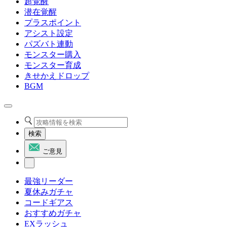
超覚醒
潜在覚醒
プラスポイント
アシスト設定
パズバト連動
モンスター購入
モンスター育成
きせかえドロップ
BGM
検索
ご意見
最強リーダー
夏休みガチャ
コードギアス
おすすめガチャ
EXラッシュ