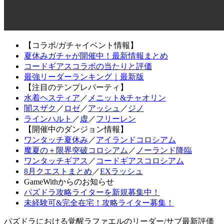
【コラボ/ガチャイベント情報】
夏休みガチャが開催中！最新情報まとめ
コードギアスコラボの当たりと評価
最強リーダーランキング｜最新版
【注目のテンプレパーティ】
水着ヘスティア
／
メニット&チャオリン
闇スザク
／
ロゼ
／
アッシュ
／
ジノ
ラインハルト
／
虚
／
フリーレン
【開催中のダンジョン情報】
ワンタッチ夏休み
／
アイランドコロシアム
魔夏の＋限界突破コロシアム
／
ノーランド降臨
ワンタッチギアス
／
コードギアスコロシアム
8月クエストまとめ
／
EXラッシュ
GameWithからのお知らせ
パズドラ攻略ライターを新規募集中！
未経験可&完全在宅！攻略ライター募集！
パズドラにおける覚醒ラファエルのリーダー/サブ最新評価