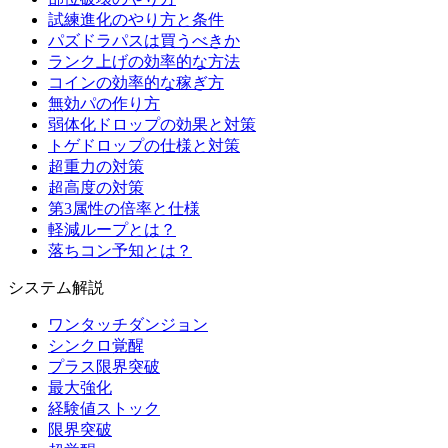
試練進化のやり方と条件
パズドラパスは買うべきか
ランク上げの効率的な方法
コインの効率的な稼ぎ方
無効パの作り方
弱体化ドロップの効果と対策
トゲドロップの仕様と対策
超重力の対策
超高度の対策
第3属性の倍率と仕様
軽減ループとは？
落ちコン予知とは？
システム解説
ワンタッチダンジョン
シンクロ覚醒
プラス限界突破
最大強化
経験値ストック
限界突破