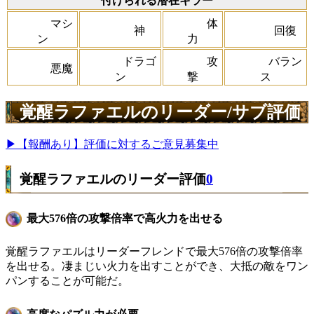
付けられる潜在キラー
マシ
体
神
回復
ン
力
ドラゴ
攻
バラン
悪魔
ン
撃
ス
覚醒ラファエルのリーダー/サブ評価
▶【報酬あり】評価に対するご意見募集中
覚醒ラファエルのリーダー評価
0
最大576倍の攻撃倍率で高火力を出せる
覚醒ラファエルはリーダーフレンドで最大576倍の攻撃倍率
を出せる。凄まじい火力を出すことができ、大抵の敵をワン
パンすることが可能だ。