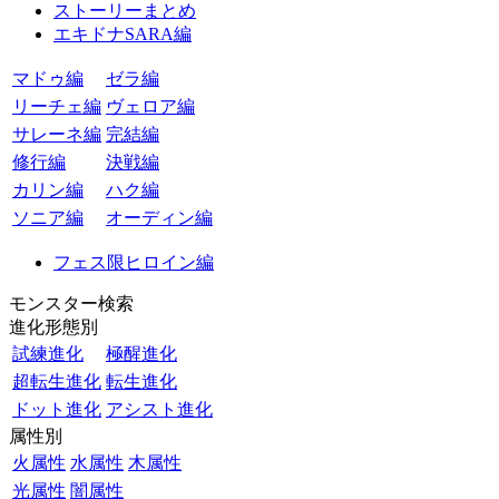
ストーリーまとめ
エキドナSARA編
マドゥ編
ゼラ編
リーチェ編
ヴェロア編
サレーネ編
完結編
修行編
決戦編
カリン編
ハク編
ソニア編
オーディン編
フェス限ヒロイン編
モンスター検索
進化形態別
試練進化
極醒進化
超転生進化
転生進化
ドット進化
アシスト進化
属性別
火属性
水属性
木属性
光属性
闇属性