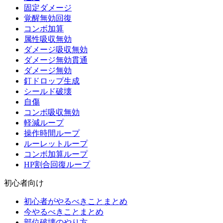
固定ダメージ
覚醒無効回復
コンボ加算
属性吸収無効
ダメージ吸収無効
ダメージ無効貫通
ダメージ無効
釘ドロップ生成
シールド破壊
自傷
コンボ吸収無効
軽減ループ
操作時間ループ
ルーレットループ
コンボ加算ループ
HP割合回復ループ
初心者向け
初心者がやるべきことまとめ
今やるべきことまとめ
部位破壊のやり方