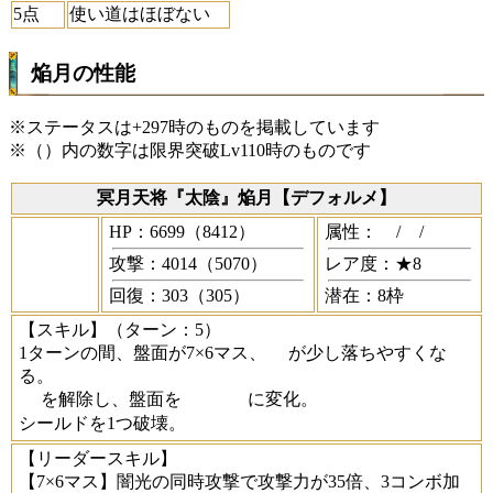
5点
使い道はほぼない
焔月の性能
※ステータスは+297時のものを掲載しています
※（）内の数字は限界突破Lv110時のものです
冥月天将『太陰』焔月【デフォルメ】
HP：6699（8412）
属性：
/
/
攻撃：4014（5070）
レア度：★8
回復：303（305）
潜在：8枠
【スキル】
（ターン：5）
1ターンの間、盤面が7×6マス、
が少し落ちやすくな
る。
を解除し、盤面を
に変化。
シールドを1つ破壊。
【リーダースキル】
【7×6マス】闇光の同時攻撃で攻撃力が35倍、3コンボ加