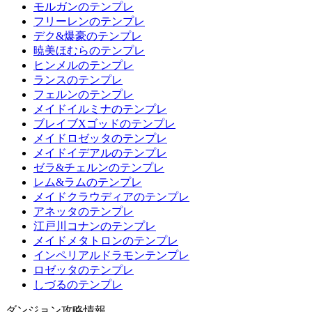
モルガンのテンプレ
フリーレンのテンプレ
デク&爆豪のテンプレ
暁美ほむらのテンプレ
ヒンメルのテンプレ
ランスのテンプレ
フェルンのテンプレ
メイドイルミナのテンプレ
ブレイブXゴッドのテンプレ
メイドロゼッタのテンプレ
メイドイデアルのテンプレ
ゼラ&チェルンのテンプレ
レム&ラムのテンプレ
メイドクラウディアのテンプレ
アネッタのテンプレ
江戸川コナンのテンプレ
メイドメタトロンのテンプレ
インペリアルドラモンテンプレ
ロゼッタのテンプレ
しづるのテンプレ
ダンジョン攻略情報