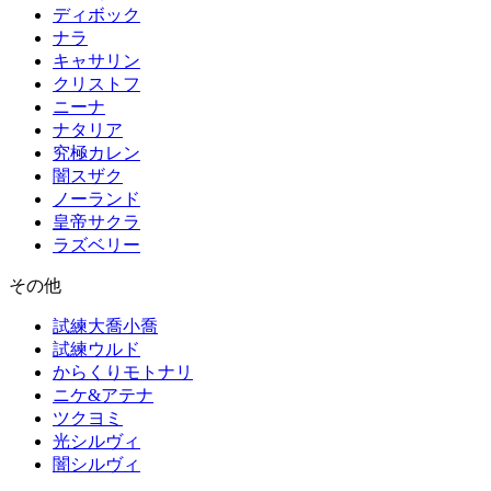
ディボック
ナラ
キャサリン
クリストフ
ニーナ
ナタリア
究極カレン
闇スザク
ノーランド
皇帝サクラ
ラズベリー
その他
試練大喬小喬
試練ウルド
からくりモトナリ
ニケ&アテナ
ツクヨミ
光シルヴィ
闇シルヴィ