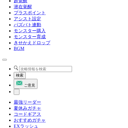
超覚醒
潜在覚醒
プラスポイント
アシスト設定
パズバト連動
モンスター購入
モンスター育成
きせかえドロップ
BGM
検索
ご意見
最強リーダー
夏休みガチャ
コードギアス
おすすめガチャ
EXラッシュ