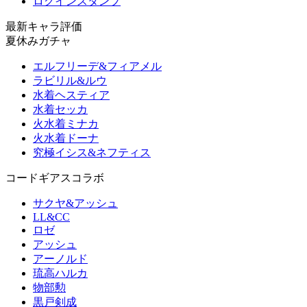
ログインスタンプ
最新キャラ評価
夏休みガチャ
エルフリーデ&フィアメル
ラビリル&ルウ
水着ヘスティア
水着セッカ
火水着ミナカ
火水着ドーナ
究極イシス&ネフティス
コードギアスコラボ
サクヤ&アッシュ
LL&CC
ロゼ
アッシュ
アーノルド
琉高ハルカ
物部勲
黒戸剣成