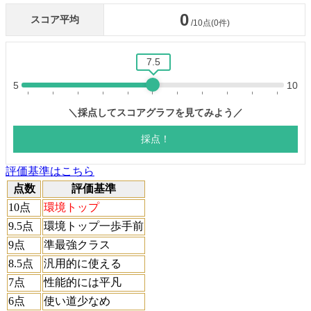
評価基準はこちら
点数
評価基準
10点
環境トップ
9.5点
環境トップ一歩手前
9点
準最強クラス
8.5点
汎用的に使える
7点
性能的には平凡
6点
使い道少なめ