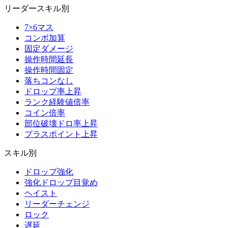
リーダースキル別
7×6マス
コンボ加算
固定ダメージ
操作時間延長
操作時間固定
落ちコンなし
ドロップ率上昇
ランク経験値倍率
コイン倍率
部位破壊ドロ率上昇
プラスポイント上昇
スキル別
ドロップ強化
強化ドロップ目覚め
ヘイスト
リーダーチェンジ
ロック
遅延