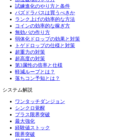
試練進化のやり方と条件
パズドラパスは買うべきか
ランク上げの効率的な方法
コインの効率的な稼ぎ方
無効パの作り方
弱体化ドロップの効果と対策
トゲドロップの仕様と対策
超重力の対策
超高度の対策
第3属性の倍率と仕様
軽減ループとは？
落ちコン予知とは？
システム解説
ワンタッチダンジョン
シンクロ覚醒
プラス限界突破
最大強化
経験値ストック
限界突破