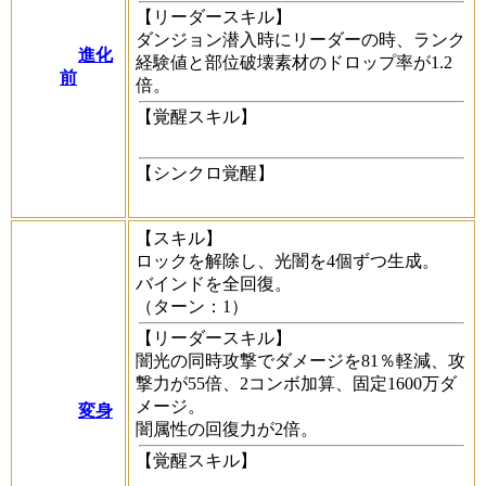
【リーダースキル】
ダンジョン潜入時にリーダーの時、ランク
進化
経験値と部位破壊素材のドロップ率が1.2
前
倍。
【覚醒スキル】
【シンクロ覚醒】
【スキル】
ロックを解除し、光闇を4個ずつ生成。
バインドを全回復。
（ターン：1）
【リーダースキル】
闇光の同時攻撃でダメージを81％軽減、攻
撃力が55倍、2コンボ加算、固定1600万ダ
メージ。
変身
闇属性の回復力が2倍。
【覚醒スキル】