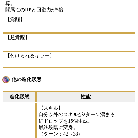
算。
闇属性のHPと回復力が5倍。
【覚醒】
【超覚醒】
【付けられるキラー】
他の進化形態
進化形態
性能
【スキル】
自分以外のスキルが2ターン溜まる。
釘ドロップを15個生成。
最終段階に変身。
（ターン：42→38）