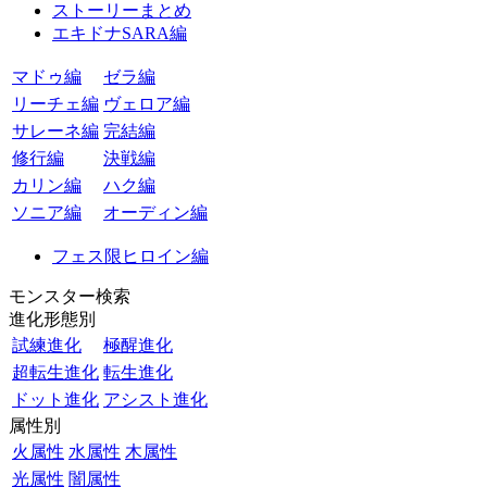
ストーリーまとめ
エキドナSARA編
マドゥ編
ゼラ編
リーチェ編
ヴェロア編
サレーネ編
完結編
修行編
決戦編
カリン編
ハク編
ソニア編
オーディン編
フェス限ヒロイン編
モンスター検索
進化形態別
試練進化
極醒進化
超転生進化
転生進化
ドット進化
アシスト進化
属性別
火属性
水属性
木属性
光属性
闇属性