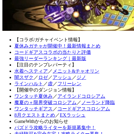
【コラボ/ガチャイベント情報】
夏休みガチャが開催中！最新情報まとめ
コードギアスコラボの当たりと評価
最強リーダーランキング｜最新版
【注目のテンプレパーティ】
水着ヘスティア
／
メニット&チャオリン
闇スザク
／
ロゼ
／
アッシュ
／
ジノ
ラインハルト
／
虚
／
フリーレン
【開催中のダンジョン情報】
ワンタッチ夏休み
／
アイランドコロシアム
魔夏の＋限界突破コロシアム
／
ノーランド降臨
ワンタッチギアス
／
コードギアスコロシアム
8月クエストまとめ
／
EXラッシュ
GameWithからのお知らせ
パズドラ攻略ライターを新規募集中！
未経験可&完全在宅！攻略ライター募集！