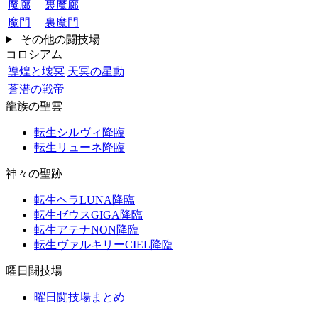
魔廊
裏魔廊
魔門
裏魔門
その他の闘技場
コロシアム
導煌と壊冥
天冥の星動
蒼潜の戦帝
龍族の聖雲
転生シルヴィ降臨
転生リューネ降臨
神々の聖跡
転生ヘラLUNA降臨
転生ゼウスGIGA降臨
転生アテナNON降臨
転生ヴァルキリーCIEL降臨
曜日闘技場
曜日闘技場まとめ