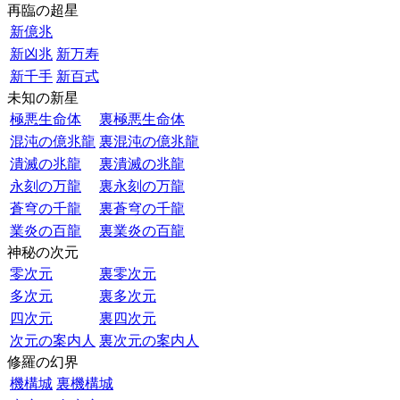
再臨の超星
新億兆
新凶兆
新万寿
新千手
新百式
未知の新星
極悪生命体
裏極悪生命体
混沌の億兆龍
裏混沌の億兆龍
潰滅の兆龍
裏潰滅の兆龍
永刻の万龍
裏永刻の万龍
蒼穹の千龍
裏蒼穹の千龍
業炎の百龍
裏業炎の百龍
神秘の次元
零次元
裏零次元
多次元
裏多次元
四次元
裏四次元
次元の案内人
裏次元の案内人
修羅の幻界
機構城
裏機構城