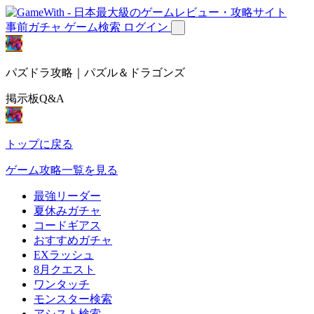
事前ガチャ
ゲーム検索
ログイン
パズドラ攻略｜パズル＆ドラゴンズ
掲示板Q&A
トップに戻る
ゲーム攻略一覧を見る
最強リーダー
夏休みガチャ
コードギアス
おすすめガチャ
EXラッシュ
8月クエスト
ワンタッチ
モンスター検索
アシスト検索