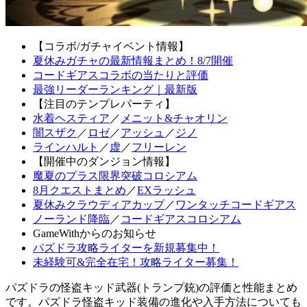
【コラボ/ガチャイベント情報】
夏休みガチャの最新情報まとめ！8/7開催
コードギアスコラボの当たりと評価
最強リーダーランキング｜最新版
【注目のテンプレパーティ】
水着ヘスティア
／
メニット&チャオリン
闇スザク
／
ロゼ
／
アッシュ
／
ジノ
ラインハルト
／
虚
／
フリーレン
【開催中のダンジョン情報】
魔夏のプラス限界突破コロシアム
8月クエストまとめ
／
EXラッシュ
夏休みクラウディアカップ
／
ワンタッチコードギアス
ノーランド降臨
／
コードギアスコロシアム
GameWithからのお知らせ
パズドラ攻略ライターを新規募集中！
未経験可&完全在宅！攻略ライター募集！
パズドラの怪盗キッド武器(トランプ銃)の評価と性能まとめ
です。パズドラ怪盗キッド装備の進化や入手方法についても