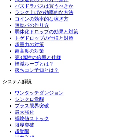
パズドラパスは買うべきか
ランク上げの効率的な方法
コインの効率的な稼ぎ方
無効パの作り方
弱体化ドロップの効果と対策
トゲドロップの仕様と対策
超重力の対策
超高度の対策
第3属性の倍率と仕様
軽減ループとは？
落ちコン予知とは？
システム解説
ワンタッチダンジョン
シンクロ覚醒
プラス限界突破
最大強化
経験値ストック
限界突破
超覚醒