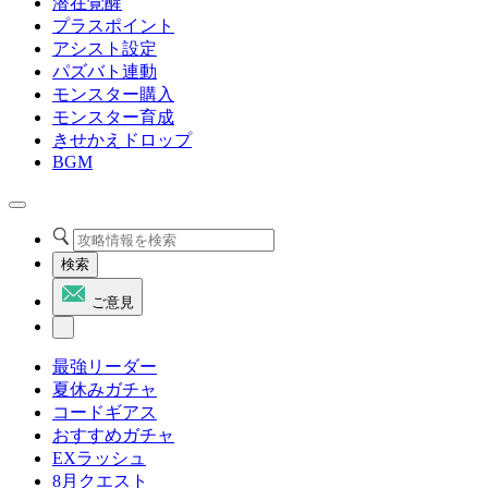
潜在覚醒
プラスポイント
アシスト設定
パズバト連動
モンスター購入
モンスター育成
きせかえドロップ
BGM
検索
ご意見
最強リーダー
夏休みガチャ
コードギアス
おすすめガチャ
EXラッシュ
8月クエスト