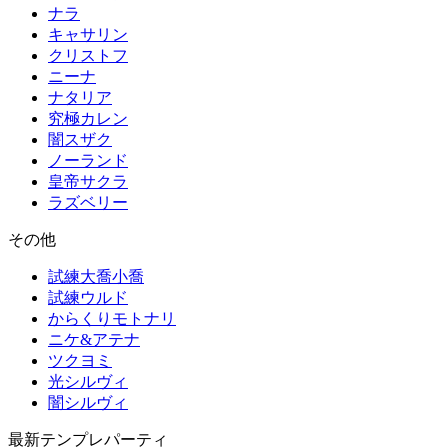
ナラ
キャサリン
クリストフ
ニーナ
ナタリア
究極カレン
闇スザク
ノーランド
皇帝サクラ
ラズベリー
その他
試練大喬小喬
試練ウルド
からくりモトナリ
ニケ&アテナ
ツクヨミ
光シルヴィ
闇シルヴィ
最新テンプレパーティ