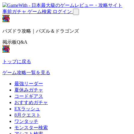
事前ガチャ
ゲーム検索
ログイン
パズドラ攻略｜パズル＆ドラゴンズ
掲示板Q&A
トップに戻る
ゲーム攻略一覧を見る
最強リーダー
夏休みガチャ
コードギアス
おすすめガチャ
EXラッシュ
8月クエスト
ワンタッチ
モンスター検索
アシスト検索