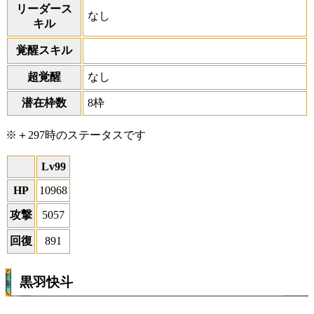
リーダース
なし
キル
覚醒スキル
超覚醒
なし
潜在枠数
8枠
※＋297時のステータスです
Lv99
HP
10968
攻撃
5057
回復
891
黒羽快斗