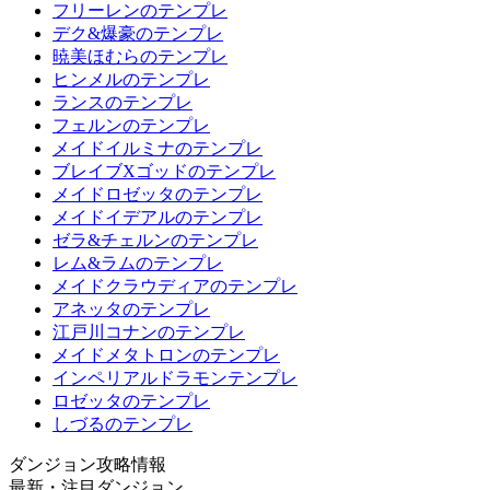
フリーレンのテンプレ
デク&爆豪のテンプレ
暁美ほむらのテンプレ
ヒンメルのテンプレ
ランスのテンプレ
フェルンのテンプレ
メイドイルミナのテンプレ
ブレイブXゴッドのテンプレ
メイドロゼッタのテンプレ
メイドイデアルのテンプレ
ゼラ&チェルンのテンプレ
レム&ラムのテンプレ
メイドクラウディアのテンプレ
アネッタのテンプレ
江戸川コナンのテンプレ
メイドメタトロンのテンプレ
インペリアルドラモンテンプレ
ロゼッタのテンプレ
しづるのテンプレ
ダンジョン攻略情報
最新・注目ダンジョン