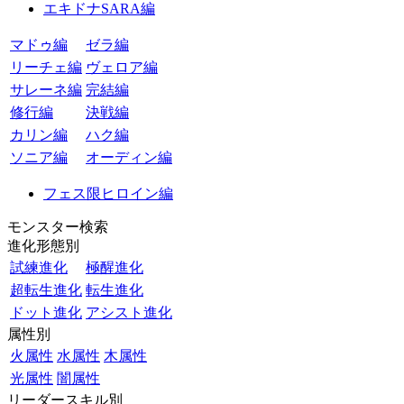
エキドナSARA編
マドゥ編
ゼラ編
リーチェ編
ヴェロア編
サレーネ編
完結編
修行編
決戦編
カリン編
ハク編
ソニア編
オーディン編
フェス限ヒロイン編
モンスター検索
進化形態別
試練進化
極醒進化
超転生進化
転生進化
ドット進化
アシスト進化
属性別
火属性
水属性
木属性
光属性
闇属性
リーダースキル別