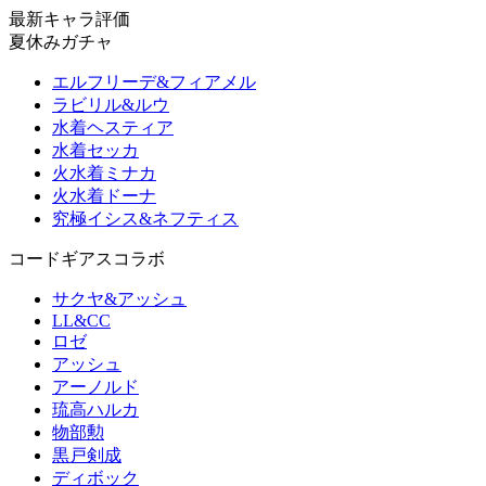
最新キャラ評価
夏休みガチャ
エルフリーデ&フィアメル
ラビリル&ルウ
水着ヘスティア
水着セッカ
火水着ミナカ
火水着ドーナ
究極イシス&ネフティス
コードギアスコラボ
サクヤ&アッシュ
LL&CC
ロゼ
アッシュ
アーノルド
琉高ハルカ
物部勲
黒戸剣成
ディボック