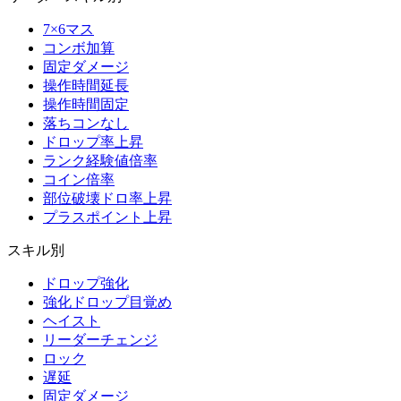
7×6マス
コンボ加算
固定ダメージ
操作時間延長
操作時間固定
落ちコンなし
ドロップ率上昇
ランク経験値倍率
コイン倍率
部位破壊ドロ率上昇
プラスポイント上昇
スキル別
ドロップ強化
強化ドロップ目覚め
ヘイスト
リーダーチェンジ
ロック
遅延
固定ダメージ