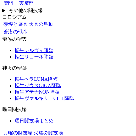
魔門
裏魔門
その他の闘技場
コロシアム
導煌と壊冥
天冥の星動
蒼潜の戦帝
龍族の聖雲
転生シルヴィ降臨
転生リューネ降臨
神々の聖跡
転生ヘラLUNA降臨
転生ゼウスGIGA降臨
転生アテナNON降臨
転生ヴァルキリーCIEL降臨
曜日闘技場
曜日闘技場まとめ
月曜の闘技場
火曜の闘技場