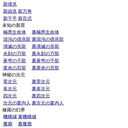
新億兆
新凶兆
新万寿
新千手
新百式
未知の新星
極悪生命体
裏極悪生命体
混沌の億兆龍
裏混沌の億兆龍
潰滅の兆龍
裏潰滅の兆龍
永刻の万龍
裏永刻の万龍
蒼穹の千龍
裏蒼穹の千龍
業炎の百龍
裏業炎の百龍
神秘の次元
零次元
裏零次元
多次元
裏多次元
四次元
裏四次元
次元の案内人
裏次元の案内人
修羅の幻界
機構城
裏機構城
魔廊
裏魔廊