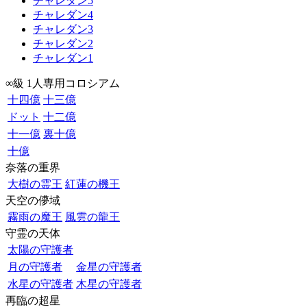
チャレダン5
チャレダン4
チャレダン3
チャレダン2
チャレダン1
∞級 1人専用コロシアム
十四億
十三億
ドット
十二億
十一億
裏十億
十億
奈落の重界
大樹の霊王
紅蓮の機王
天空の儚域
霧雨の魔王
風雲の龍王
守霊の天体
太陽の守護者
月の守護者
金星の守護者
水星の守護者
木星の守護者
再臨の超星