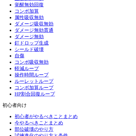
覚醒無効回復
コンボ加算
属性吸収無効
ダメージ吸収無効
ダメージ無効貫通
ダメージ無効
釘ドロップ生成
シールド破壊
自傷
コンボ吸収無効
軽減ループ
操作時間ループ
ルーレットループ
コンボ加算ループ
HP割合回復ループ
初心者向け
初心者がやるべきことまとめ
今やるべきことまとめ
部位破壊のやり方
試練進化のやり方と条件