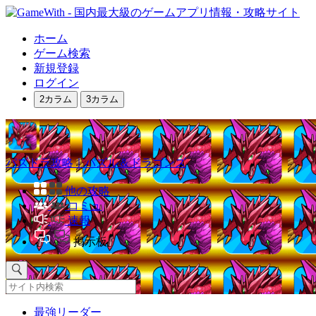
ホーム
ゲーム検索
新規登録
ログイン
2カラム
3カラム
パズドラ攻略｜パズル＆ドラゴンズ
他の攻略
コミュ
速報
掲示板
最強リーダー