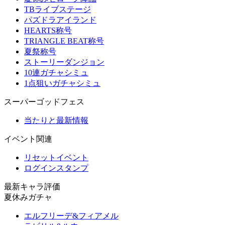
TBライブステージ
パズドラアイランド
HEARTS称号
TRIANGLE BEAT称号
夏祭称号
ストーリーダンジョン
10連ガチャシミュ
1点狙いガチャシミュ
スーパーゴッドフェス
当たりと最新情報
イベント関連
リセットイベント
ログインスタンプ
最新キャラ評価
夏休みガチャ
エルフリーデ&フィアメル