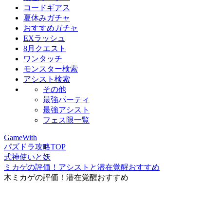
コードギアス
夏休みガチャ
おすすめガチャ
EXラッシュ
8月クエスト
ワンタッチ
モンスター検索
アシスト検索
その他
最強パーティ
最強アシスト
フェス限一覧
GameWith
パズドラ攻略TOP
式神使いと妖
ミカゲの評価！アシストと潜在覚醒おすすめ
木ミカゲの評価！潜在覚醒おすすめ