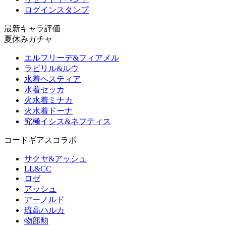
ログインスタンプ
最新キャラ評価
夏休みガチャ
エルフリーデ&フィアメル
ラビリル&ルウ
水着ヘスティア
水着セッカ
火水着ミナカ
火水着ドーナ
究極イシス&ネフティス
コードギアスコラボ
サクヤ&アッシュ
LL&CC
ロゼ
アッシュ
アーノルド
琉高ハルカ
物部勲