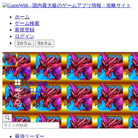
ホーム
ゲーム検索
新規登録
ログイン
2カラム
3カラム
パズドラ攻略｜パズル＆ドラゴンズ
他の攻略
コミュ
速報
掲示板
最強リーダー