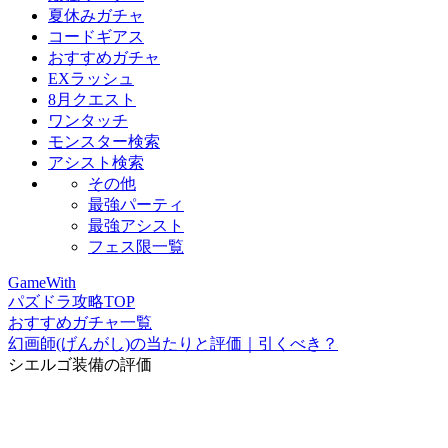
夏休みガチャ
コードギアス
おすすめガチャ
EXラッシュ
8月クエスト
ワンタッチ
モンスター検索
アシスト検索
その他
最強パーティ
最強アシスト
フェス限一覧
GameWith
パズドラ攻略TOP
おすすめガチャ一覧
幻画師(げんがし)の当たりと評価｜引くべき？
シエルゴ装備の評価