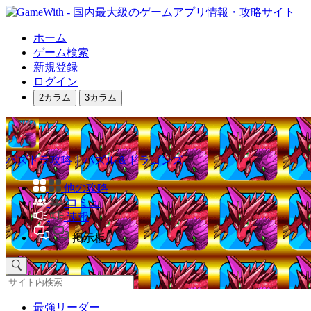
ホーム
ゲーム検索
新規登録
ログイン
2カラム
3カラム
パズドラ攻略｜パズル＆ドラゴンズ
他の攻略
コミュ
速報
掲示板
最強リーダー