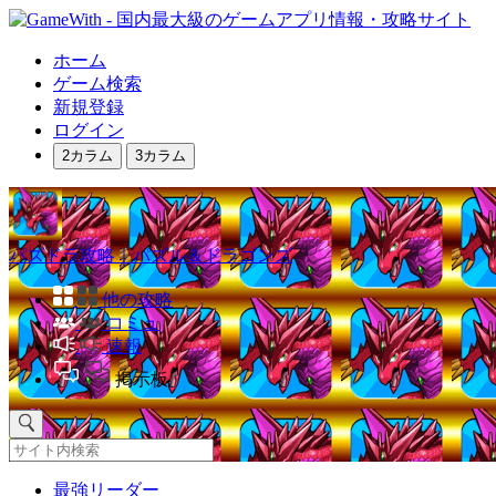
ホーム
ゲーム検索
新規登録
ログイン
2カラム
3カラム
パズドラ攻略｜パズル＆ドラゴンズ
他の攻略
コミュ
速報
掲示板
最強リーダー