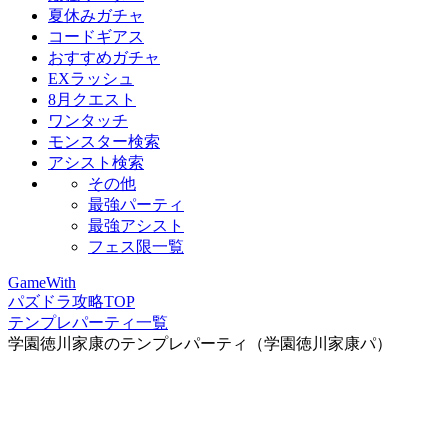
夏休みガチャ
コードギアス
おすすめガチャ
EXラッシュ
8月クエスト
ワンタッチ
モンスター検索
アシスト検索
その他
最強パーティ
最強アシスト
フェス限一覧
GameWith
パズドラ攻略TOP
テンプレパーティ一覧
学園徳川家康のテンプレパーティ（学園徳川家康パ）