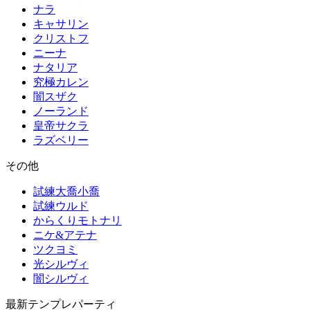
ナラ
キャサリン
クリストフ
ニーナ
ナタリア
究極カレン
闇スザク
ノーランド
皇帝サクラ
ラズベリー
その他
試練大喬小喬
試練ウルド
からくりモトナリ
ニケ&アテナ
ツクヨミ
光シルヴィ
闇シルヴィ
最新テンプレパーティ