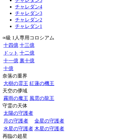
チャレダン5
チャレダン4
チャレダン3
チャレダン2
チャレダン1
∞級 1人専用コロシアム
十四億
十三億
ドット
十二億
十一億
裏十億
十億
奈落の重界
大樹の霊王
紅蓮の機王
天空の儚域
霧雨の魔王
風雲の龍王
守霊の天体
太陽の守護者
月の守護者
金星の守護者
水星の守護者
木星の守護者
再臨の超星