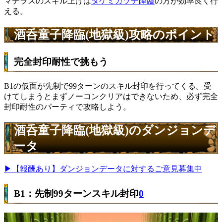
マテラスのスキル上げは
タケミカヅチ降臨
の方が効率良く行
える。
酒呑童子降臨(地獄級)攻略のポイント
完全封印耐性で挑もう
B1の仮面が先制で99ターンのスキル封印を行ってくる。受
けてしまうとまずノーコンクリアはできないため、必ず完全
封印耐性のパーティで攻略しよう。
酒呑童子降臨(地獄級)のダンジョンデ
ータ
▶【報酬あり】ダンジョンデータに対するご意見募集中
B1：先制99ターンスキル封印
0