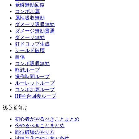
覚醒無効回復
コンボ加算
属性吸収無効
ダメージ吸収無効
ダメージ無効貫通
ダメージ無効
釘ドロップ生成
シールド破壊
自傷
コンボ吸収無効
軽減ループ
操作時間ループ
ルーレットループ
コンボ加算ループ
HP割合回復ループ
初心者向け
初心者がやるべきことまとめ
今やるべきことまとめ
部位破壊のやり方
試練進化のやり方と条件