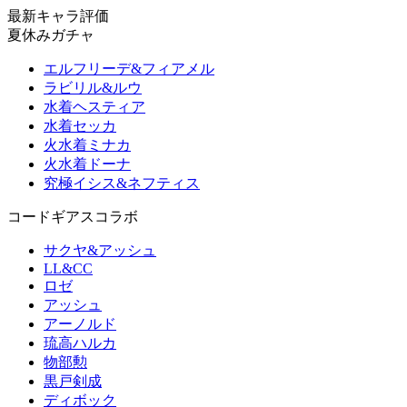
最新キャラ評価
夏休みガチャ
エルフリーデ&フィアメル
ラビリル&ルウ
水着ヘスティア
水着セッカ
火水着ミナカ
火水着ドーナ
究極イシス&ネフティス
コードギアスコラボ
サクヤ&アッシュ
LL&CC
ロゼ
アッシュ
アーノルド
琉高ハルカ
物部勲
黒戸剣成
ディボック