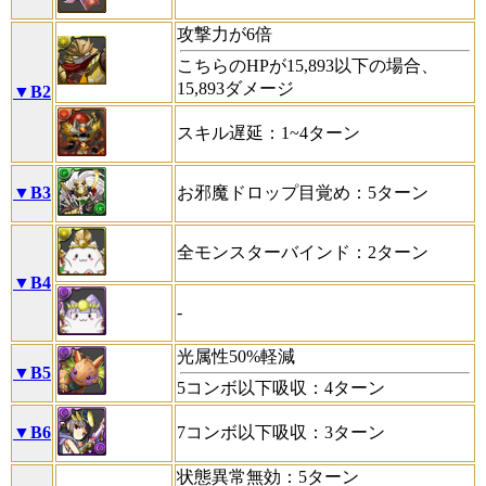
攻撃力が6倍
こちらのHPが15,893以下の場合、
15,893ダメージ
▼B2
スキル遅延：1~4ターン
▼B3
お邪魔ドロップ目覚め：5ターン
全モンスターバインド：2ターン
▼B4
-
光属性50%軽減
▼B5
5コンボ以下吸収：4ターン
▼B6
7コンボ以下吸収：3ターン
状態異常無効：5ターン