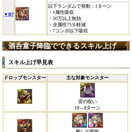
以下ランダムで発動：1ターン
・1属性吸収
▼B7
・50万以上無効
・全属性75％軽減
・7コンボ以下吸収
酒呑童子降臨でできるスキル上げ
スキル上げ早見表
ドロップモンスター
主な対象モンスター
雷の呪い
18→8ターン
癒しの聖歌