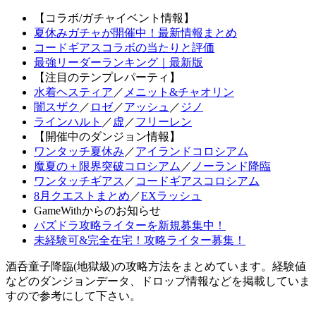
【コラボ/ガチャイベント情報】
夏休みガチャが開催中！最新情報まとめ
コードギアスコラボの当たりと評価
最強リーダーランキング｜最新版
【注目のテンプレパーティ】
水着ヘスティア
／
メニット&チャオリン
闇スザク
／
ロゼ
／
アッシュ
／
ジノ
ラインハルト
／
虚
／
フリーレン
【開催中のダンジョン情報】
ワンタッチ夏休み
／
アイランドコロシアム
魔夏の＋限界突破コロシアム
／
ノーランド降臨
ワンタッチギアス
／
コードギアスコロシアム
8月クエストまとめ
／
EXラッシュ
GameWithからのお知らせ
パズドラ攻略ライターを新規募集中！
未経験可&完全在宅！攻略ライター募集！
酒呑童子降臨(地獄級)の攻略方法をまとめています。経験値
などのダンジョンデータ、ドロップ情報などを掲載していま
すので参考にして下さい。