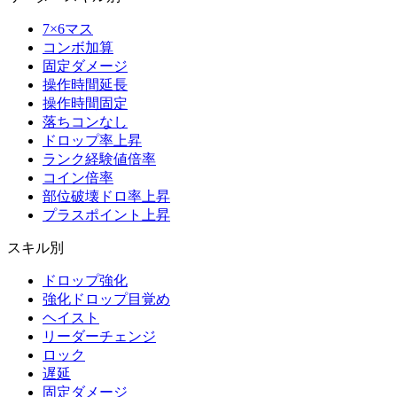
7×6マス
コンボ加算
固定ダメージ
操作時間延長
操作時間固定
落ちコンなし
ドロップ率上昇
ランク経験値倍率
コイン倍率
部位破壊ドロ率上昇
プラスポイント上昇
スキル別
ドロップ強化
強化ドロップ目覚め
ヘイスト
リーダーチェンジ
ロック
遅延
固定ダメージ