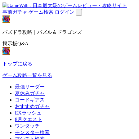
事前ガチャ
ゲーム検索
ログイン
パズドラ攻略｜パズル＆ドラゴンズ
掲示板Q&A
トップに戻る
ゲーム攻略一覧を見る
最強リーダー
夏休みガチャ
コードギアス
おすすめガチャ
EXラッシュ
8月クエスト
ワンタッチ
モンスター検索
アシスト検索