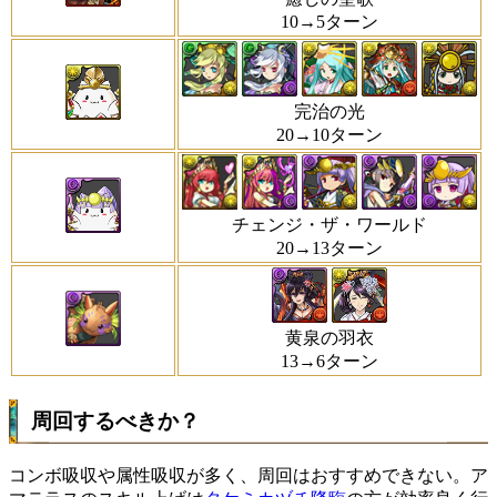
10→5ターン
完治の光
20→10ターン
チェンジ・ザ・ワールド
20→13ターン
黄泉の羽衣
13→6ターン
周回するべきか？
コンボ吸収や属性吸収が多く、周回はおすすめできない。ア