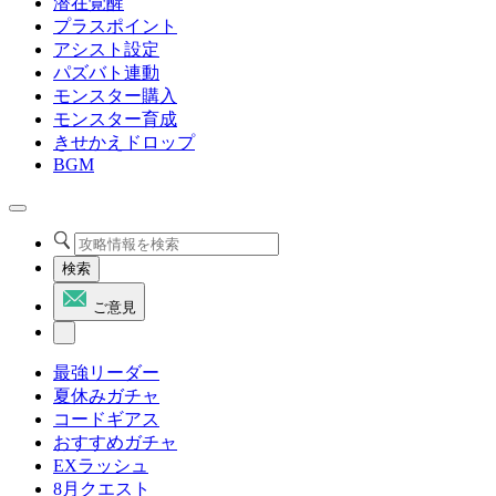
潜在覚醒
プラスポイント
アシスト設定
パズバト連動
モンスター購入
モンスター育成
きせかえドロップ
BGM
検索
ご意見
最強リーダー
夏休みガチャ
コードギアス
おすすめガチャ
EXラッシュ
8月クエスト