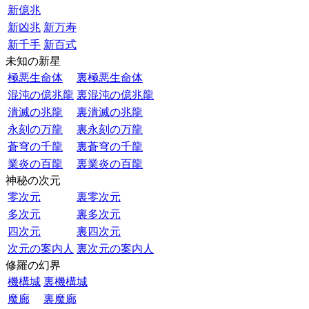
新億兆
新凶兆
新万寿
新千手
新百式
未知の新星
極悪生命体
裏極悪生命体
混沌の億兆龍
裏混沌の億兆龍
潰滅の兆龍
裏潰滅の兆龍
永刻の万龍
裏永刻の万龍
蒼穹の千龍
裏蒼穹の千龍
業炎の百龍
裏業炎の百龍
神秘の次元
零次元
裏零次元
多次元
裏多次元
四次元
裏四次元
次元の案内人
裏次元の案内人
修羅の幻界
機構城
裏機構城
魔廊
裏魔廊