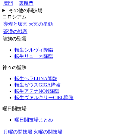
魔門
裏魔門
その他の闘技場
コロシアム
導煌と壊冥
天冥の星動
蒼潜の戦帝
龍族の聖雲
転生シルヴィ降臨
転生リューネ降臨
神々の聖跡
転生ヘラLUNA降臨
転生ゼウスGIGA降臨
転生アテナNON降臨
転生ヴァルキリーCIEL降臨
曜日闘技場
曜日闘技場まとめ
月曜の闘技場
火曜の闘技場