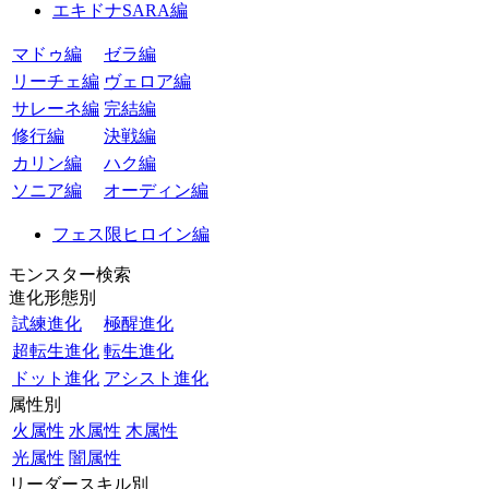
エキドナSARA編
マドゥ編
ゼラ編
リーチェ編
ヴェロア編
サレーネ編
完結編
修行編
決戦編
カリン編
ハク編
ソニア編
オーディン編
フェス限ヒロイン編
モンスター検索
進化形態別
試練進化
極醒進化
超転生進化
転生進化
ドット進化
アシスト進化
属性別
火属性
水属性
木属性
光属性
闇属性
リーダースキル別