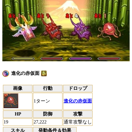
進化の赤仮面
画像
行動
ドロップ
1ターン
進化の赤仮面
HP
防御
攻撃
19
27,222
通常攻撃なし
スキル
発動条件＆効果