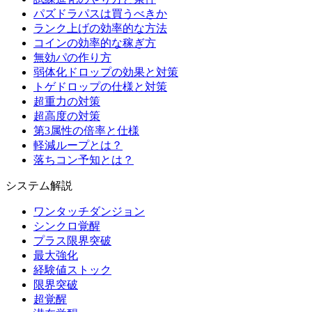
パズドラパスは買うべきか
ランク上げの効率的な方法
コインの効率的な稼ぎ方
無効パの作り方
弱体化ドロップの効果と対策
トゲドロップの仕様と対策
超重力の対策
超高度の対策
第3属性の倍率と仕様
軽減ループとは？
落ちコン予知とは？
システム解説
ワンタッチダンジョン
シンクロ覚醒
プラス限界突破
最大強化
経験値ストック
限界突破
超覚醒