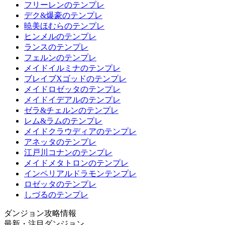
フリーレンのテンプレ
デク&爆豪のテンプレ
暁美ほむらのテンプレ
ヒンメルのテンプレ
ランスのテンプレ
フェルンのテンプレ
メイドイルミナのテンプレ
ブレイブXゴッドのテンプレ
メイドロゼッタのテンプレ
メイドイデアルのテンプレ
ゼラ&チェルンのテンプレ
レム&ラムのテンプレ
メイドクラウディアのテンプレ
アネッタのテンプレ
江戸川コナンのテンプレ
メイドメタトロンのテンプレ
インペリアルドラモンテンプレ
ロゼッタのテンプレ
しづるのテンプレ
ダンジョン攻略情報
最新・注目ダンジョン