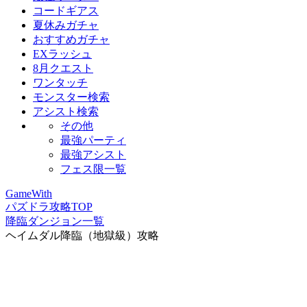
コードギアス
夏休みガチャ
おすすめガチャ
EXラッシュ
8月クエスト
ワンタッチ
モンスター検索
アシスト検索
その他
最強パーティ
最強アシスト
フェス限一覧
GameWith
パズドラ攻略TOP
降臨ダンジョン一覧
ヘイムダル降臨（地獄級）攻略