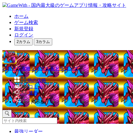
ホーム
ゲーム検索
新規登録
ログイン
2カラム
3カラム
パズドラ攻略｜パズル＆ドラゴンズ
他の攻略
コミュ
速報
掲示板
最強リーダー