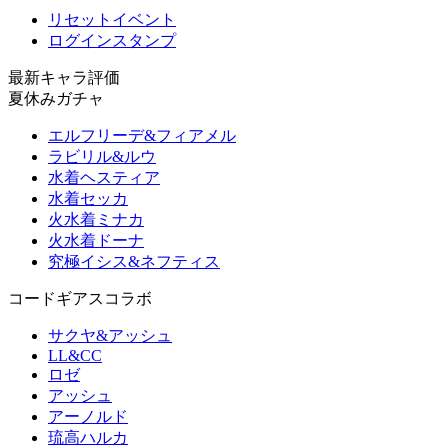
リセットイベント
ログインスタンプ
最新キャラ評価
夏休みガチャ
エルフリーデ&フィアメル
ラビリル&ルウ
水着ヘスティア
水着セッカ
火水着ミナカ
火水着ドーナ
究極イシス&ネフティス
コードギアスコラボ
サクヤ&アッシュ
LL&CC
ロゼ
アッシュ
アーノルド
琉高ハルカ