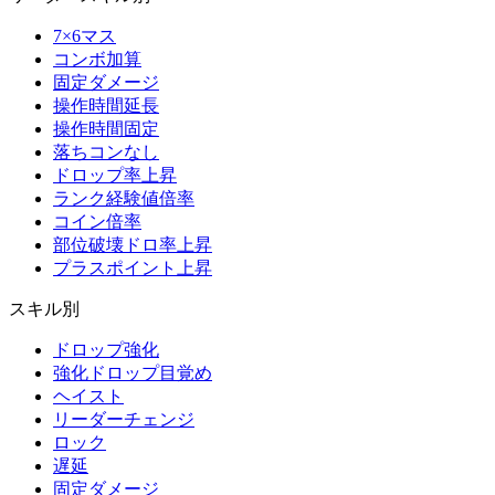
7×6マス
コンボ加算
固定ダメージ
操作時間延長
操作時間固定
落ちコンなし
ドロップ率上昇
ランク経験値倍率
コイン倍率
部位破壊ドロ率上昇
プラスポイント上昇
スキル別
ドロップ強化
強化ドロップ目覚め
ヘイスト
リーダーチェンジ
ロック
遅延
固定ダメージ