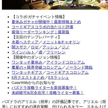
【コラボ/ガチャイベント情報】
夏休みガチャが開催中！最新情報まとめ
コードギアスコラボの当たりと評価
最強リーダーランキング｜最新版
【注目のテンプレパーティ】
水着ヘスティア
／
メニット&チャオリン
闇スザク
／
ロゼ
／
アッシュ
／
ジノ
ラインハルト
／
虚
／
フリーレン
【開催中のダンジョン情報】
ワンタッチ夏休み
／
アイランドコロシアム
魔夏の＋限界突破コロシアム
／
ノーランド降臨
ワンタッチギアス
／
コードギアスコロシアム
8月クエストまとめ
／
EXラッシュ
GameWithからのお知らせ
パズドラ攻略ライターを新規募集中！
未経験可&完全在宅！攻略ライター募集！
パズドラのアリエル（煌斧）の評価記事です。アリエル（煌
斧）におすすめの潜在覚醒、付けられるキラー、スキル上げ