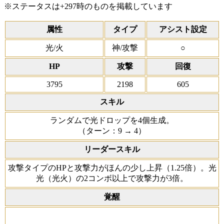
※ステータスは+297時のものを掲載しています
属性
タイプ
アシスト設定
光/火
神/攻撃
○
HP
攻撃
回復
3795
2198
605
スキル
ランダムで光ドロップを4個生成。
（ターン：9 → 4）
リーダースキル
攻撃タイプのHPと攻撃力がほんの少し上昇（1.25倍）。光
光（光火）の2コンボ以上で攻撃力が3倍。
覚醒