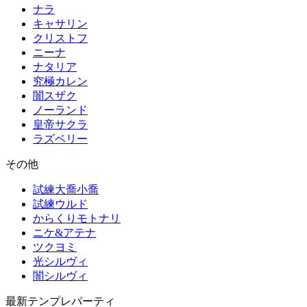
ナラ
キャサリン
クリストフ
ニーナ
ナタリア
究極カレン
闇スザク
ノーランド
皇帝サクラ
ラズベリー
その他
試練大喬小喬
試練ウルド
からくりモトナリ
ニケ&アテナ
ツクヨミ
光シルヴィ
闇シルヴィ
最新テンプレパーティ