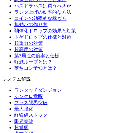
パズドラパスは買うべきか
ランク上げの効率的な方法
コインの効率的な稼ぎ方
無効パの作り方
弱体化ドロップの効果と対策
トゲドロップの仕様と対策
超重力の対策
超高度の対策
第3属性の倍率と仕様
軽減ループとは？
落ちコン予知とは？
システム解説
ワンタッチダンジョン
シンクロ覚醒
プラス限界突破
最大強化
経験値ストック
限界突破
超覚醒