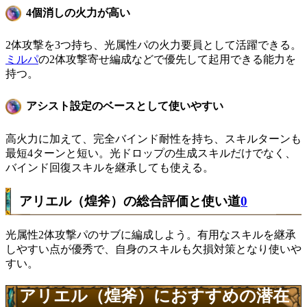
4個消しの火力が高い
2体攻撃を3つ持ち、光属性パの火力要員として活躍できる。
ミルパ
の2体攻撃寄せ編成などで優先して起用できる能力を
持つ。
アシスト設定のベースとして使いやすい
高火力に加えて、完全バインド耐性を持ち、スキルターンも
最短4ターンと短い。光ドロップの生成スキルだけでなく、
バインド回復スキルを継承しても使える。
アリエル（煌斧）の総合評価と使い道
0
光属性2体攻撃パのサブに編成しよう。有用なスキルを継承
しやすい点が優秀で、自身のスキルも欠損対策となり使いや
すい。
アリエル（煌斧）におすすめの潜在