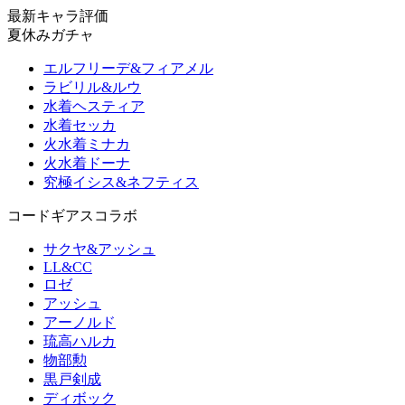
最新キャラ評価
夏休みガチャ
エルフリーデ&フィアメル
ラビリル&ルウ
水着ヘスティア
水着セッカ
火水着ミナカ
火水着ドーナ
究極イシス&ネフティス
コードギアスコラボ
サクヤ&アッシュ
LL&CC
ロゼ
アッシュ
アーノルド
琉高ハルカ
物部勲
黒戸剣成
ディボック