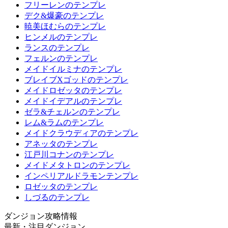
フリーレンのテンプレ
デク&爆豪のテンプレ
暁美ほむらのテンプレ
ヒンメルのテンプレ
ランスのテンプレ
フェルンのテンプレ
メイドイルミナのテンプレ
ブレイブXゴッドのテンプレ
メイドロゼッタのテンプレ
メイドイデアルのテンプレ
ゼラ&チェルンのテンプレ
レム&ラムのテンプレ
メイドクラウディアのテンプレ
アネッタのテンプレ
江戸川コナンのテンプレ
メイドメタトロンのテンプレ
インペリアルドラモンテンプレ
ロゼッタのテンプレ
しづるのテンプレ
ダンジョン攻略情報
最新・注目ダンジョン