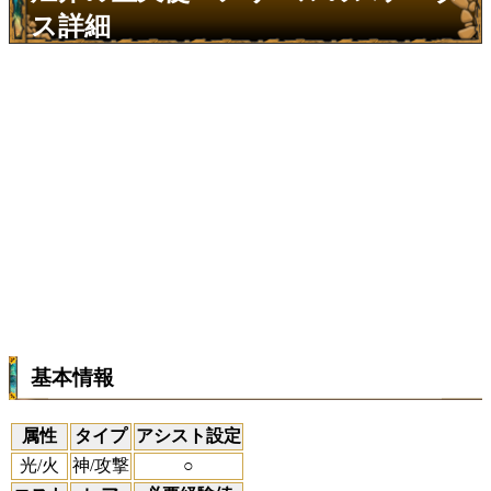
ス詳細
基本情報
属性
タイプ
アシスト設定
光/火
神/攻撃
○