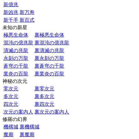
新億兆
新凶兆
新万寿
新千手
新百式
未知の新星
極悪生命体
裏極悪生命体
混沌の億兆龍
裏混沌の億兆龍
潰滅の兆龍
裏潰滅の兆龍
永刻の万龍
裏永刻の万龍
蒼穹の千龍
裏蒼穹の千龍
業炎の百龍
裏業炎の百龍
神秘の次元
零次元
裏零次元
多次元
裏多次元
四次元
裏四次元
次元の案内人
裏次元の案内人
修羅の幻界
機構城
裏機構城
魔廊
裏魔廊