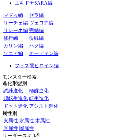
エキドナSARA編
マドゥ編
ゼラ編
リーチェ編
ヴェロア編
サレーネ編
完結編
修行編
決戦編
カリン編
ハク編
ソニア編
オーディン編
フェス限ヒロイン編
モンスター検索
進化形態別
試練進化
極醒進化
超転生進化
転生進化
ドット進化
アシスト進化
属性別
火属性
水属性
木属性
光属性
闇属性
リーダースキル別