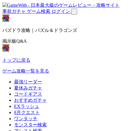
事前ガチャ
ゲーム検索
ログイン
パズドラ攻略｜パズル＆ドラゴンズ
掲示板Q&A
トップに戻る
ゲーム攻略一覧を見る
最強リーダー
夏休みガチャ
コードギアス
おすすめガチャ
EXラッシュ
8月クエスト
ワンタッチ
モンスター検索
アシスト検索