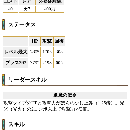
コスト
レア
必要経験値
40
★7
400万
ステータス
HP
攻撃
回復
レベル最大
2805
1703
308
プラス297
3795
2198
605
リーダースキル
退魔の伝令
攻撃タイプのHPと攻撃力がほんの少し上昇（1.25倍）。光
光（光火）の2コンボ以上で攻撃力が3倍。
スキル