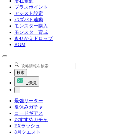
潜在覚醒
プラスポイント
アシスト設定
パズバト連動
モンスター購入
モンスター育成
きせかえドロップ
BGM
検索
ご意見
最強リーダー
夏休みガチャ
コードギアス
おすすめガチャ
EXラッシュ
8月クエスト