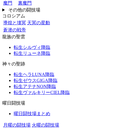
魔門
裏魔門
その他の闘技場
コロシアム
導煌と壊冥
天冥の星動
蒼潜の戦帝
龍族の聖雲
転生シルヴィ降臨
転生リューネ降臨
神々の聖跡
転生ヘラLUNA降臨
転生ゼウスGIGA降臨
転生アテナNON降臨
転生ヴァルキリーCIEL降臨
曜日闘技場
曜日闘技場まとめ
月曜の闘技場
火曜の闘技場