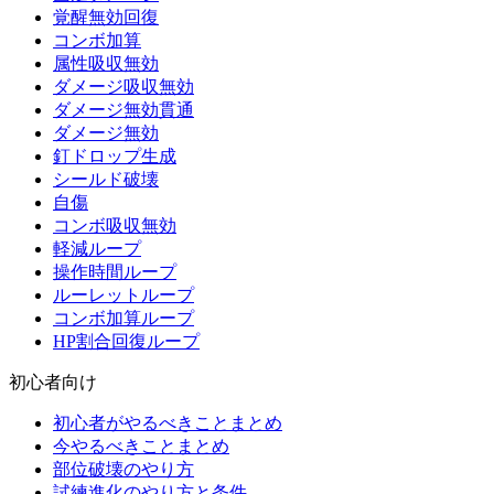
覚醒無効回復
コンボ加算
属性吸収無効
ダメージ吸収無効
ダメージ無効貫通
ダメージ無効
釘ドロップ生成
シールド破壊
自傷
コンボ吸収無効
軽減ループ
操作時間ループ
ルーレットループ
コンボ加算ループ
HP割合回復ループ
初心者向け
初心者がやるべきことまとめ
今やるべきことまとめ
部位破壊のやり方
試練進化のやり方と条件