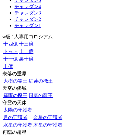
チャレダン5
チャレダン4
チャレダン3
チャレダン2
チャレダン1
∞級 1人専用コロシアム
十四億
十三億
ドット
十二億
十一億
裏十億
十億
奈落の重界
大樹の霊王
紅蓮の機王
天空の儚域
霧雨の魔王
風雲の龍王
守霊の天体
太陽の守護者
月の守護者
金星の守護者
水星の守護者
木星の守護者
再臨の超星