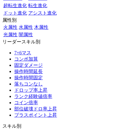
超転生進化
転生進化
ドット進化
アシスト進化
属性別
火属性
水属性
木属性
光属性
闇属性
リーダースキル別
7×6マス
コンボ加算
固定ダメージ
操作時間延長
操作時間固定
落ちコンなし
ドロップ率上昇
ランク経験値倍率
コイン倍率
部位破壊ドロ率上昇
プラスポイント上昇
スキル別