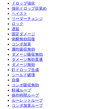
ドロップ強化
強化ドロップ目覚め
ヘイスト
リーダーチェンジ
ロック
遅延
固定ダメージ
覚醒無効回復
コンボ加算
属性吸収無効
ダメージ吸収無効
ダメージ無効貫通
ダメージ無効
釘ドロップ生成
シールド破壊
自傷
コンボ吸収無効
軽減ループ
操作時間ループ
ルーレットループ
コンボ加算ループ