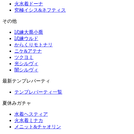
火水着ドーナ
究極イシス&ネフティス
その他
試練大喬小喬
試練ウルド
からくりモトナリ
ニケ&アテナ
ツクヨミ
光シルヴィ
闇シルヴィ
最新テンプレパーティ
テンプレパーティ一覧
夏休みガチャ
水着ヘスティア
火水着ミナカ
メニット&チャオリン