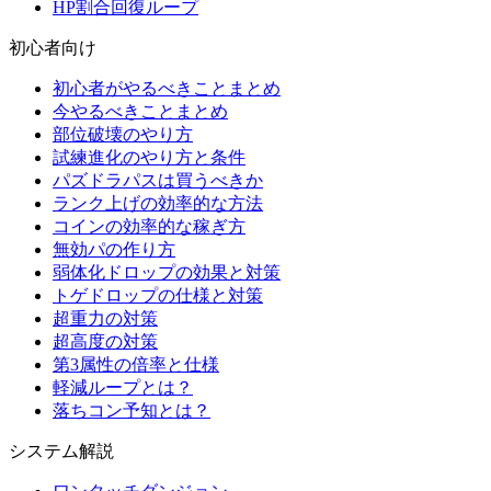
HP割合回復ループ
初心者向け
初心者がやるべきことまとめ
今やるべきことまとめ
部位破壊のやり方
試練進化のやり方と条件
パズドラパスは買うべきか
ランク上げの効率的な方法
コインの効率的な稼ぎ方
無効パの作り方
弱体化ドロップの効果と対策
トゲドロップの仕様と対策
超重力の対策
超高度の対策
第3属性の倍率と仕様
軽減ループとは？
落ちコン予知とは？
システム解説