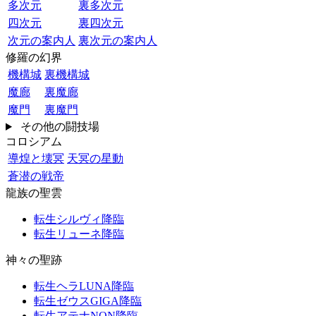
多次元
裏多次元
四次元
裏四次元
次元の案内人
裏次元の案内人
修羅の幻界
機構城
裏機構城
魔廊
裏魔廊
魔門
裏魔門
その他の闘技場
コロシアム
導煌と壊冥
天冥の星動
蒼潜の戦帝
龍族の聖雲
転生シルヴィ降臨
転生リューネ降臨
神々の聖跡
転生ヘラLUNA降臨
転生ゼウスGIGA降臨
転生アテナNON降臨