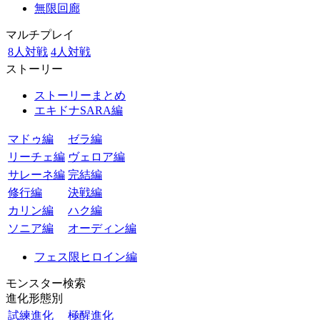
無限回廊
マルチプレイ
8人対戦
4人対戦
ストーリー
ストーリーまとめ
エキドナSARA編
マドゥ編
ゼラ編
リーチェ編
ヴェロア編
サレーネ編
完結編
修行編
決戦編
カリン編
ハク編
ソニア編
オーディン編
フェス限ヒロイン編
モンスター検索
進化形態別
試練進化
極醒進化