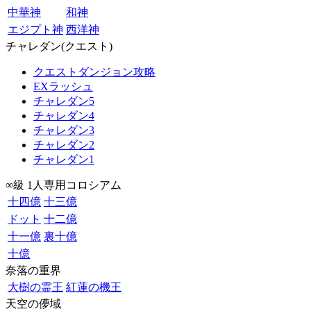
中華神
和神
エジプト神
西洋神
チャレダン(クエスト)
クエストダンジョン攻略
EXラッシュ
チャレダン5
チャレダン4
チャレダン3
チャレダン2
チャレダン1
∞級 1人専用コロシアム
十四億
十三億
ドット
十二億
十一億
裏十億
十億
奈落の重界
大樹の霊王
紅蓮の機王
天空の儚域