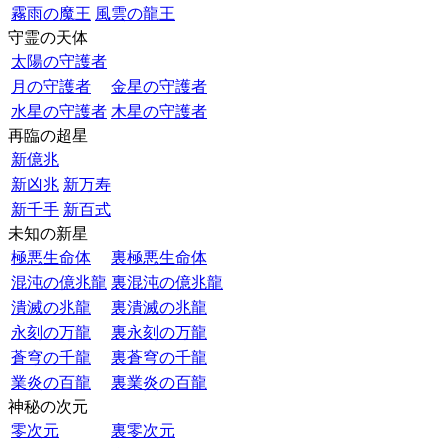
霧雨の魔王
風雲の龍王
守霊の天体
太陽の守護者
月の守護者
金星の守護者
水星の守護者
木星の守護者
再臨の超星
新億兆
新凶兆
新万寿
新千手
新百式
未知の新星
極悪生命体
裏極悪生命体
混沌の億兆龍
裏混沌の億兆龍
潰滅の兆龍
裏潰滅の兆龍
永刻の万龍
裏永刻の万龍
蒼穹の千龍
裏蒼穹の千龍
業炎の百龍
裏業炎の百龍
神秘の次元
零次元
裏零次元