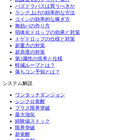
パズドラパスは買うべきか
ランク上げの効率的な方法
コインの効率的な稼ぎ方
無効パの作り方
弱体化ドロップの効果と対策
トゲドロップの仕様と対策
超重力の対策
超高度の対策
第3属性の倍率と仕様
軽減ループとは？
落ちコン予知とは？
システム解説
ワンタッチダンジョン
シンクロ覚醒
プラス限界突破
最大強化
経験値ストック
限界突破
超覚醒