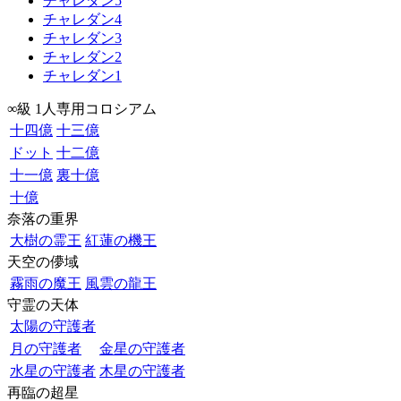
チャレダン5
チャレダン4
チャレダン3
チャレダン2
チャレダン1
∞級 1人専用コロシアム
十四億
十三億
ドット
十二億
十一億
裏十億
十億
奈落の重界
大樹の霊王
紅蓮の機王
天空の儚域
霧雨の魔王
風雲の龍王
守霊の天体
太陽の守護者
月の守護者
金星の守護者
水星の守護者
木星の守護者
再臨の超星