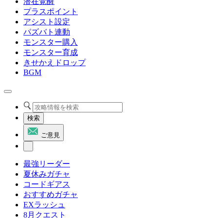
潜在覚醒
プラスポイント
アシスト設定
パズバト連動
モンスター購入
モンスター育成
きせかえドロップ
BGM
検索
ご意見
最強リーダー
夏休みガチャ
コードギアス
おすすめガチャ
EXラッシュ
8月クエスト