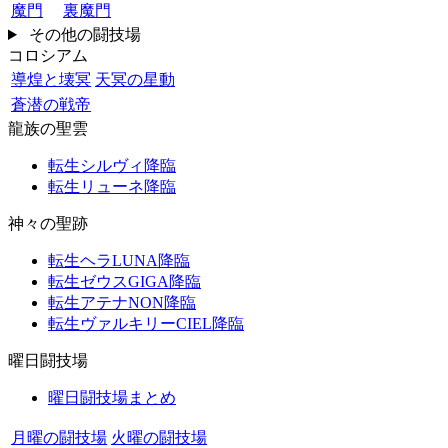
魔門
裏魔門
その他の闘技場
コロシアム
導煌と壊冥
天冥の星動
蒼潜の戦帝
龍族の聖雲
転生シルヴィ降臨
転生リューネ降臨
神々の聖跡
転生ヘラLUNA降臨
転生ゼウスGIGA降臨
転生アテナNON降臨
転生ヴァルキリーCIEL降臨
曜日闘技場
曜日闘技場まとめ
月曜の闘技場
火曜の闘技場