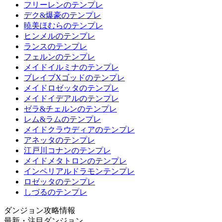
フリーレンのテンプレ
デク&爆豪のテンプレ
暁美ほむらのテンプレ
ヒンメルのテンプレ
ランスのテンプレ
フェルンのテンプレ
メイドイルミナのテンプレ
ブレイブXゴッドのテンプレ
メイドロゼッタのテンプレ
メイドイデアルのテンプレ
ゼラ&チェルンのテンプレ
レム&ラムのテンプレ
メイドクラウディアのテンプレ
アネッタのテンプレ
江戸川コナンのテンプレ
メイドメタトロンのテンプレ
インペリアルドラモンテンプレ
ロゼッタのテンプレ
しづるのテンプレ
ダンジョン攻略情報
最新・注目ダンジョン