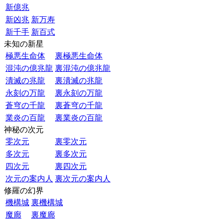
新億兆
新凶兆
新万寿
新千手
新百式
未知の新星
極悪生命体
裏極悪生命体
混沌の億兆龍
裏混沌の億兆龍
潰滅の兆龍
裏潰滅の兆龍
永刻の万龍
裏永刻の万龍
蒼穹の千龍
裏蒼穹の千龍
業炎の百龍
裏業炎の百龍
神秘の次元
零次元
裏零次元
多次元
裏多次元
四次元
裏四次元
次元の案内人
裏次元の案内人
修羅の幻界
機構城
裏機構城
魔廊
裏魔廊