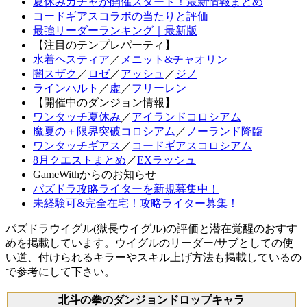
夏休みガチャが開催スタート！最新情報まとめ
コードギアスコラボの当たりと評価
最強リーダーランキング｜最新版
【注目のテンプレパーティ】
水着ヘスティア
／
メニット&チャオリン
闇スザク
／
ロゼ
／
アッシュ
／
ジノ
ラインハルト
／
虚
／
フリーレン
【開催中のダンジョン情報】
ワンタッチ夏休み
／
アイランドコロシアム
魔夏の＋限界突破コロシアム
／
ノーランド降臨
ワンタッチギアス
／
コードギアスコロシアム
8月クエストまとめ
／
EXラッシュ
GameWithからのお知らせ
パズドラ攻略ライターを新規募集中！
未経験可&完全在宅！攻略ライター募集！
パズドラウイグル(獄長ウイグル)の評価と潜在覚醒のおすす
めを掲載しています。ウイグルのリーダー/サブとしての使
い道、付けられるキラーやスキル上げ方法も掲載しているの
で参考にして下さい。
北斗の拳のダンジョンドロップキャラ