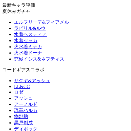
最新キャラ評価
夏休みガチャ
エルフリーデ&フィアメル
ラビリル&ルウ
水着ヘスティア
水着セッカ
火水着ミナカ
火水着ドーナ
究極イシス&ネフティス
コードギアスコラボ
サクヤ&アッシュ
LL&CC
ロゼ
アッシュ
アーノルド
琉高ハルカ
物部勲
黒戸剣成
ディボック