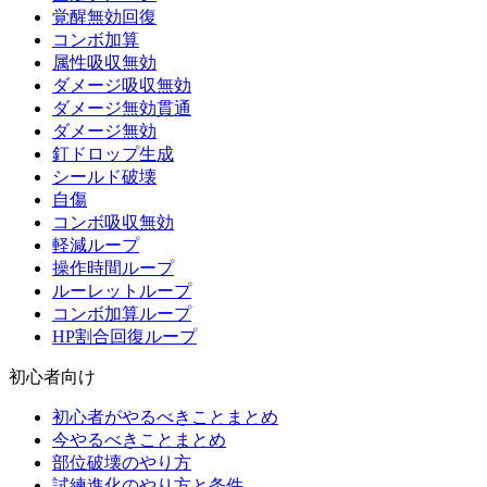
覚醒無効回復
コンボ加算
属性吸収無効
ダメージ吸収無効
ダメージ無効貫通
ダメージ無効
釘ドロップ生成
シールド破壊
自傷
コンボ吸収無効
軽減ループ
操作時間ループ
ルーレットループ
コンボ加算ループ
HP割合回復ループ
初心者向け
初心者がやるべきことまとめ
今やるべきことまとめ
部位破壊のやり方
試練進化のやり方と条件