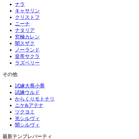
ナラ
キャサリン
クリストフ
ニーナ
ナタリア
究極カレン
闇スザク
ノーランド
皇帝サクラ
ラズベリー
その他
試練大喬小喬
試練ウルド
からくりモトナリ
ニケ&アテナ
ツクヨミ
光シルヴィ
闇シルヴィ
最新テンプレパーティ