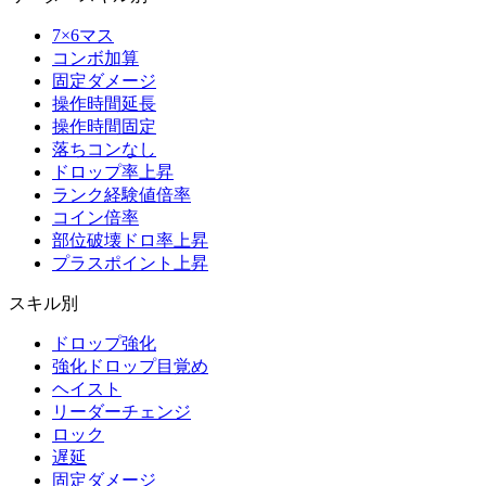
7×6マス
コンボ加算
固定ダメージ
操作時間延長
操作時間固定
落ちコンなし
ドロップ率上昇
ランク経験値倍率
コイン倍率
部位破壊ドロ率上昇
プラスポイント上昇
スキル別
ドロップ強化
強化ドロップ目覚め
ヘイスト
リーダーチェンジ
ロック
遅延
固定ダメージ