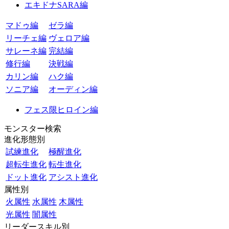
エキドナSARA編
マドゥ編
ゼラ編
リーチェ編
ヴェロア編
サレーネ編
完結編
修行編
決戦編
カリン編
ハク編
ソニア編
オーディン編
フェス限ヒロイン編
モンスター検索
進化形態別
試練進化
極醒進化
超転生進化
転生進化
ドット進化
アシスト進化
属性別
火属性
水属性
木属性
光属性
闇属性
リーダースキル別