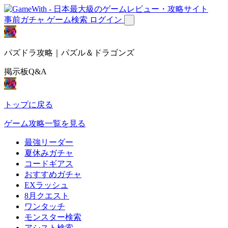
事前ガチャ
ゲーム検索
ログイン
パズドラ攻略｜パズル＆ドラゴンズ
掲示板Q&A
トップに戻る
ゲーム攻略一覧を見る
最強リーダー
夏休みガチャ
コードギアス
おすすめガチャ
EXラッシュ
8月クエスト
ワンタッチ
モンスター検索
アシスト検索