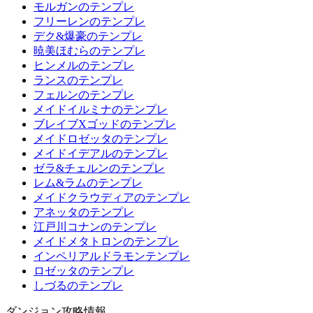
モルガンのテンプレ
フリーレンのテンプレ
デク&爆豪のテンプレ
暁美ほむらのテンプレ
ヒンメルのテンプレ
ランスのテンプレ
フェルンのテンプレ
メイドイルミナのテンプレ
ブレイブXゴッドのテンプレ
メイドロゼッタのテンプレ
メイドイデアルのテンプレ
ゼラ&チェルンのテンプレ
レム&ラムのテンプレ
メイドクラウディアのテンプレ
アネッタのテンプレ
江戸川コナンのテンプレ
メイドメタトロンのテンプレ
インペリアルドラモンテンプレ
ロゼッタのテンプレ
しづるのテンプレ
ダンジョン攻略情報