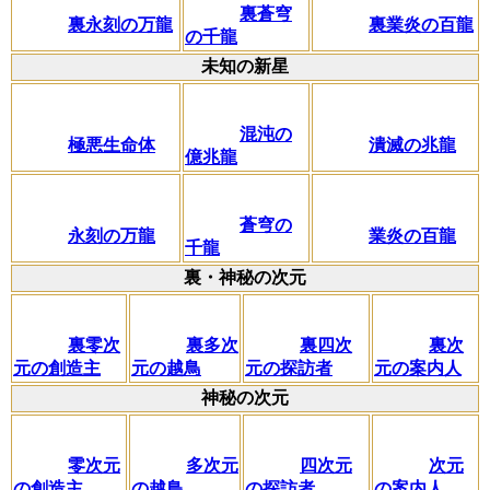
裏蒼穹
裏永刻の万龍
裏業炎の百龍
の千龍
未知の新星
混沌の
極悪生命体
潰滅の兆龍
億兆龍
蒼穹の
永刻の万龍
業炎の百龍
千龍
裏・神秘の次元
裏零次
裏多次
裏四次
裏次
元の創造主
元の越鳥
元の探訪者
元の案内人
神秘の次元
零次元
多次元
四次元
次元
の創造主
の越鳥
の探訪者
の案内人