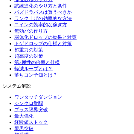
試練進化のやり方と条件
パズドラパスは買うべきか
ランク上げの効率的な方法
コインの効率的な稼ぎ方
無効パの作り方
弱体化ドロップの効果と対策
トゲドロップの仕様と対策
超重力の対策
超高度の対策
第3属性の倍率と仕様
軽減ループとは？
落ちコン予知とは？
システム解説
ワンタッチダンジョン
シンクロ覚醒
プラス限界突破
最大強化
経験値ストック
限界突破