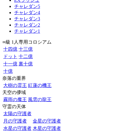
EXラッシュ
チャレダン5
チャレダン4
チャレダン3
チャレダン2
チャレダン1
∞級 1人専用コロシアム
十四億
十三億
ドット
十二億
十一億
裏十億
十億
奈落の重界
大樹の霊王
紅蓮の機王
天空の儚域
霧雨の魔王
風雲の龍王
守霊の天体
太陽の守護者
月の守護者
金星の守護者
水星の守護者
木星の守護者