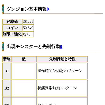
ダンジョン基本情報
0
経験値
38,229
コイン
50,640
制限・強化
なし
出現モンスターと先制行動
0
階層
敵
先制行動と特性
操作時間2秒減少：2ターン
B1
状態異常無効：5ターン
B2