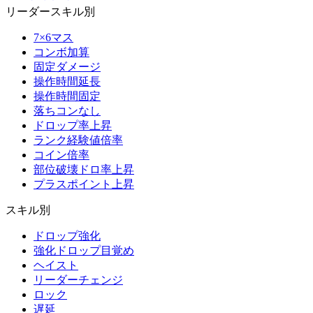
リーダースキル別
7×6マス
コンボ加算
固定ダメージ
操作時間延長
操作時間固定
落ちコンなし
ドロップ率上昇
ランク経験値倍率
コイン倍率
部位破壊ドロ率上昇
プラスポイント上昇
スキル別
ドロップ強化
強化ドロップ目覚め
ヘイスト
リーダーチェンジ
ロック
遅延