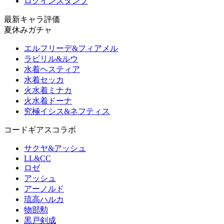
ログインスタンプ
最新キャラ評価
夏休みガチャ
エルフリーデ&フィアメル
ラビリル&ルウ
水着ヘスティア
水着セッカ
火水着ミナカ
火水着ドーナ
究極イシス&ネフティス
コードギアスコラボ
サクヤ&アッシュ
LL&CC
ロゼ
アッシュ
アーノルド
琉高ハルカ
物部勲
黒戸剣成