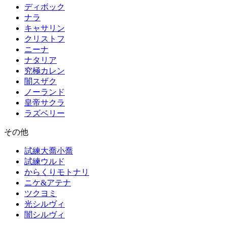
ディボック
ナラ
キャサリン
クリストフ
ニーナ
ナタリア
究極カレン
闇スザク
ノーランド
皇帝サクラ
ラズベリー
その他
試練大喬小喬
試練ウルド
からくりモトナリ
ニケ&アテナ
ツクヨミ
光シルヴィ
闇シルヴィ