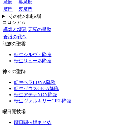
魔廊
裏魔廊
魔門
裏魔門
その他の闘技場
コロシアム
導煌と壊冥
天冥の星動
蒼潜の戦帝
龍族の聖雲
転生シルヴィ降臨
転生リューネ降臨
神々の聖跡
転生ヘラLUNA降臨
転生ゼウスGIGA降臨
転生アテナNON降臨
転生ヴァルキリーCIEL降臨
曜日闘技場
曜日闘技場まとめ