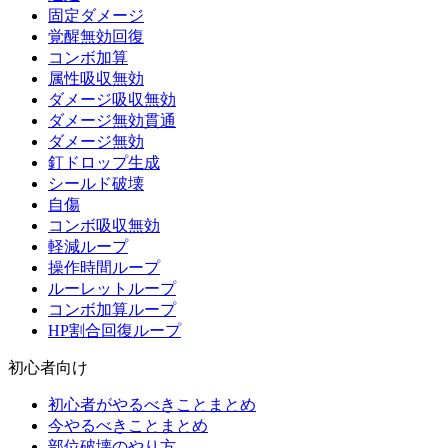
固定ダメージ
覚醒無効回復
コンボ加算
属性吸収無効
ダメージ吸収無効
ダメージ無効貫通
ダメージ無効
釘ドロップ生成
シールド破壊
自傷
コンボ吸収無効
軽減ループ
操作時間ループ
ルーレットループ
コンボ加算ループ
HP割合回復ループ
初心者向け
初心者がやるべきことまとめ
今やるべきことまとめ
部位破壊のやり方