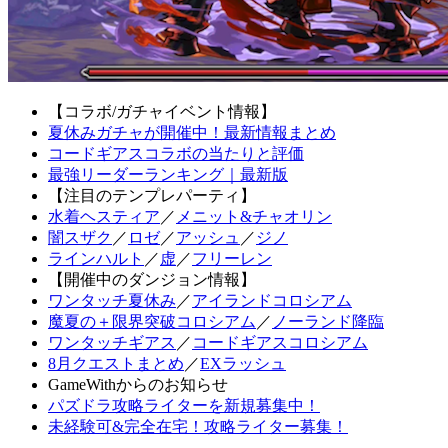
【コラボ/ガチャイベント情報】
夏休みガチャが開催中！最新情報まとめ
コードギアスコラボの当たりと評価
最強リーダーランキング｜最新版
【注目のテンプレパーティ】
水着ヘスティア
／
メニット&チャオリン
闇スザク
／
ロゼ
／
アッシュ
／
ジノ
ラインハルト
／
虚
／
フリーレン
【開催中のダンジョン情報】
ワンタッチ夏休み
／
アイランドコロシアム
魔夏の＋限界突破コロシアム
／
ノーランド降臨
ワンタッチギアス
／
コードギアスコロシアム
8月クエストまとめ
／
EXラッシュ
GameWithからのお知らせ
パズドラ攻略ライターを新規募集中！
未経験可&完全在宅！攻略ライター募集！