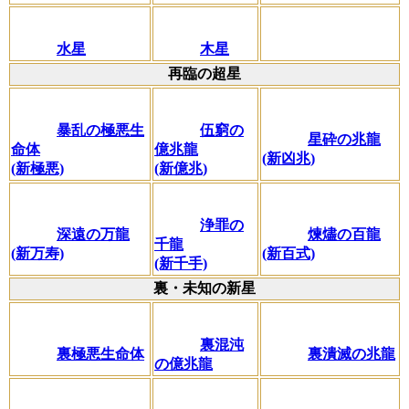
水星
木星
再臨の超星
暴乱の極悪生
伍窮の
星砕の兆龍
命体
億兆龍
(新凶兆)
(新極悪)
(新億兆)
浄罪の
深遠の万龍
煉燼の百龍
千龍
(新万寿)
(新百式)
(新千手)
裏・未知の新星
裏混沌
裏極悪生命体
裏潰滅の兆龍
の億兆龍