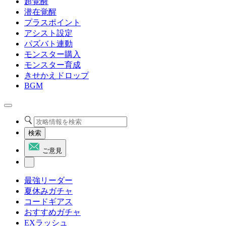
超覚醒
潜在覚醒
プラスポイント
アシスト設定
パズバト連動
モンスター購入
モンスター育成
きせかえドロップ
BGM
検索
ご意見
最強リーダー
夏休みガチャ
コードギアス
おすすめガチャ
EXラッシュ