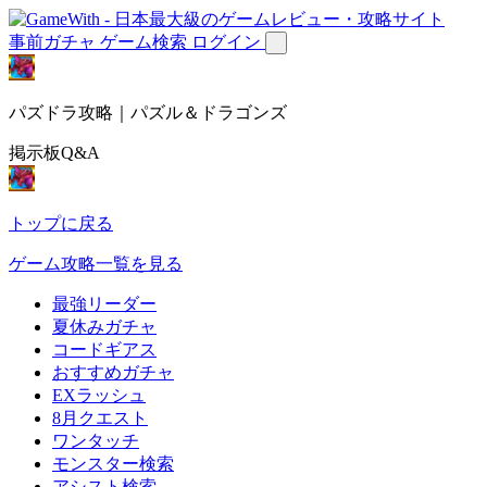
事前ガチャ
ゲーム検索
ログイン
パズドラ攻略｜パズル＆ドラゴンズ
掲示板Q&A
トップに戻る
ゲーム攻略一覧を見る
最強リーダー
夏休みガチャ
コードギアス
おすすめガチャ
EXラッシュ
8月クエスト
ワンタッチ
モンスター検索
アシスト検索