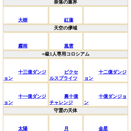
奈落の重界
大樹
紅蓮
天空の儚域
霧雨
風雲
∞級1人専用コロシアム
十三億ダンジ
ピクセ
十二億ダンジ
ョン
ルスプライツ
ョン
十一億ダンジ
裏十億
十億ダンジョ
ョン
チャレンジ
ン
守霊の天体
太陽
月
金星