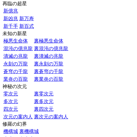
再臨の超星
新億兆
新凶兆
新万寿
新千手
新百式
未知の新星
極悪生命体
裏極悪生命体
混沌の億兆龍
裏混沌の億兆龍
潰滅の兆龍
裏潰滅の兆龍
永刻の万龍
裏永刻の万龍
蒼穹の千龍
裏蒼穹の千龍
業炎の百龍
裏業炎の百龍
神秘の次元
零次元
裏零次元
多次元
裏多次元
四次元
裏四次元
次元の案内人
裏次元の案内人
修羅の幻界
機構城
裏機構城