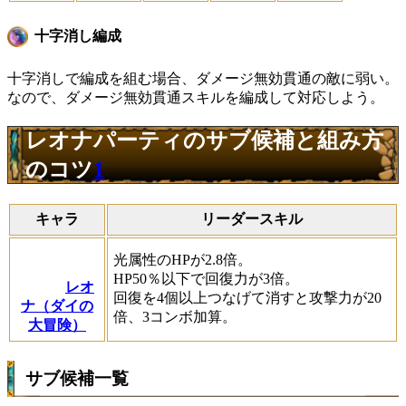
十字消し編成
十字消しで編成を組む場合、ダメージ無効貫通の敵に弱い。
なので、ダメージ無効貫通スキルを編成して対応しよう。
レオナパーティのサブ候補と組み方
のコツ
1
キャラ
リーダースキル
光属性のHPが2.8倍。
HP50％以下で回復力が3倍。
レオ
回復を4個以上つなげて消すと攻撃力が20
ナ（ダイの
倍、3コンボ加算。
大冒険）
サブ候補一覧