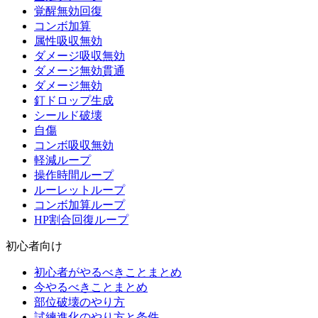
覚醒無効回復
コンボ加算
属性吸収無効
ダメージ吸収無効
ダメージ無効貫通
ダメージ無効
釘ドロップ生成
シールド破壊
自傷
コンボ吸収無効
軽減ループ
操作時間ループ
ルーレットループ
コンボ加算ループ
HP割合回復ループ
初心者向け
初心者がやるべきことまとめ
今やるべきことまとめ
部位破壊のやり方
試練進化のやり方と条件