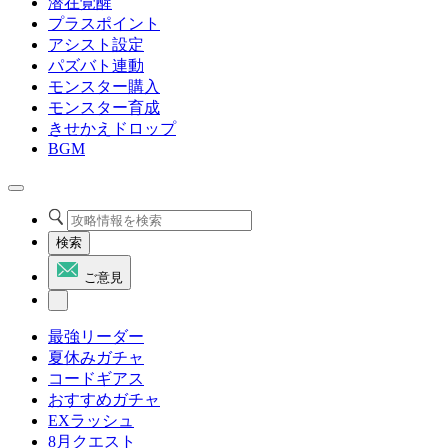
潜在覚醒
プラスポイント
アシスト設定
パズバト連動
モンスター購入
モンスター育成
きせかえドロップ
BGM
検索
ご意見
最強リーダー
夏休みガチャ
コードギアス
おすすめガチャ
EXラッシュ
8月クエスト