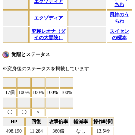
エクゾディア
ちわ
風神のう
エクゾディア
ちわ
究極レオナ（ダ
スイセン
イの大冒険）
の標本
覚醒とステータス
※変身後のステータスを掲載しています
17個
100%
100%
100%
100%
◯
◯
×
HP
回復
攻撃倍率
軽減率
操作時間
498,190
11,284
360倍
なし
13.5秒