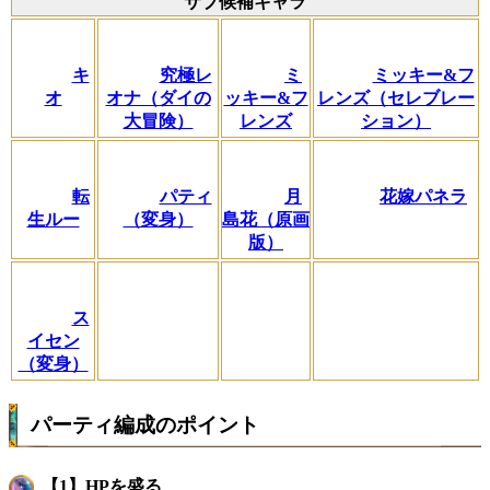
サブ候補キャラ
キ
究極レ
ミ
ミッキー&フ
オ
オナ（ダイの
ッキー&フ
レンズ（セレブレー
大冒険）
レンズ
ション）
転
パティ
月
花嫁パネラ
生ルー
（変身）
島花（原画
版）
ス
イセン
（変身）
パーティ編成のポイント
【1】HPを盛る