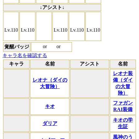
↓アシスト↓
Lv.110
Lv.110
Lv.110
Lv.110
Lv.110
or
or
覚醒バッジ
キャラ名を確認する
キャラ
名前
アシスト
名前
レオナ装
レオナ（ダイの
備（ダイ
大冒険）
の大冒
険）
ファガン
キオ
RAI装備
キオの学
ダリア
生証
風神のう