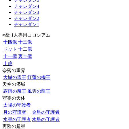
チャレダン5
チャレダン4
チャレダン3
チャレダン2
チャレダン1
∞級 1人専用コロシアム
十四億
十三億
ドット
十二億
十一億
裏十億
十億
奈落の重界
大樹の霊王
紅蓮の機王
天空の儚域
霧雨の魔王
風雲の龍王
守霊の天体
太陽の守護者
月の守護者
金星の守護者
水星の守護者
木星の守護者
再臨の超星