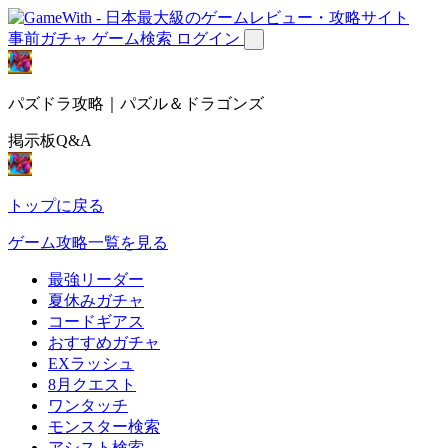
事前ガチャ
ゲーム検索
ログイン
パズドラ攻略｜パズル＆ドラゴンズ
掲示板Q&A
トップに戻る
ゲーム攻略一覧を見る
最強リーダー
夏休みガチャ
コードギアス
おすすめガチャ
EXラッシュ
8月クエスト
ワンタッチ
モンスター検索
アシスト検索