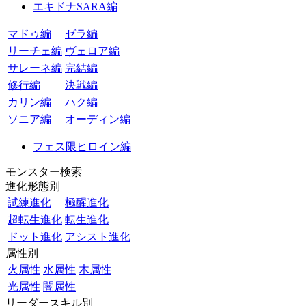
エキドナSARA編
マドゥ編
ゼラ編
リーチェ編
ヴェロア編
サレーネ編
完結編
修行編
決戦編
カリン編
ハク編
ソニア編
オーディン編
フェス限ヒロイン編
モンスター検索
進化形態別
試練進化
極醒進化
超転生進化
転生進化
ドット進化
アシスト進化
属性別
火属性
水属性
木属性
光属性
闇属性
リーダースキル別