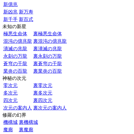
新億兆
新凶兆
新万寿
新千手
新百式
未知の新星
極悪生命体
裏極悪生命体
混沌の億兆龍
裏混沌の億兆龍
潰滅の兆龍
裏潰滅の兆龍
永刻の万龍
裏永刻の万龍
蒼穹の千龍
裏蒼穹の千龍
業炎の百龍
裏業炎の百龍
神秘の次元
零次元
裏零次元
多次元
裏多次元
四次元
裏四次元
次元の案内人
裏次元の案内人
修羅の幻界
機構城
裏機構城
魔廊
裏魔廊