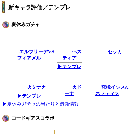
新キャラ評価／テンプレ
夏休みガチャ
エルフリーデVS
ヘス
セッカ
フィアメル
ティア
▶テンプレ
火ミナカ
火ド
究極イシス&
ーナ
ネフティス
▶テンプレ
▶夏休みガチャの当たりと最新情報
コードギアスコラボ