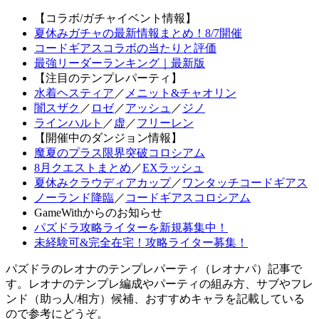
【コラボ/ガチャイベント情報】
夏休みガチャの最新情報まとめ！8/7開催
コードギアスコラボの当たりと評価
最強リーダーランキング｜最新版
【注目のテンプレパーティ】
水着ヘスティア
／
メニット&チャオリン
闇スザク
／
ロゼ
／
アッシュ
／
ジノ
ラインハルト
／
虚
／
フリーレン
【開催中のダンジョン情報】
魔夏のプラス限界突破コロシアム
8月クエストまとめ
／
EXラッシュ
夏休みクラウディアカップ
／
ワンタッチコードギアス
ノーランド降臨
／
コードギアスコロシアム
GameWithからのお知らせ
パズドラ攻略ライターを新規募集中！
未経験可&完全在宅！攻略ライター募集！
パズドラのレオナのテンプレパーティ（レオナパ）記事で
す。レオナのテンプレ編成やパーティの組み方、サブやフレ
ンド（助っ人/相方）候補、おすすめキャラを記載している
ので参考にどうぞ。