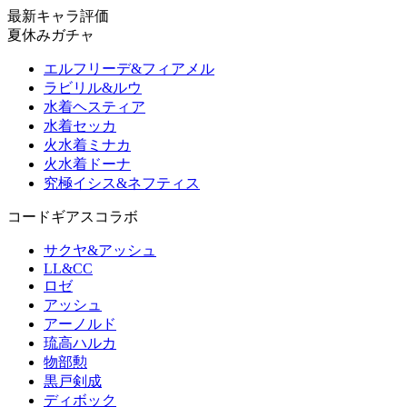
最新キャラ評価
夏休みガチャ
エルフリーデ&フィアメル
ラビリル&ルウ
水着ヘスティア
水着セッカ
火水着ミナカ
火水着ドーナ
究極イシス&ネフティス
コードギアスコラボ
サクヤ&アッシュ
LL&CC
ロゼ
アッシュ
アーノルド
琉高ハルカ
物部勲
黒戸剣成
ディボック