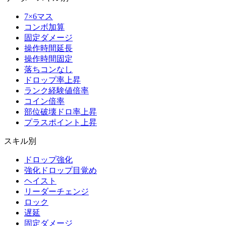
7×6マス
コンボ加算
固定ダメージ
操作時間延長
操作時間固定
落ちコンなし
ドロップ率上昇
ランク経験値倍率
コイン倍率
部位破壊ドロ率上昇
プラスポイント上昇
スキル別
ドロップ強化
強化ドロップ目覚め
ヘイスト
リーダーチェンジ
ロック
遅延
固定ダメージ