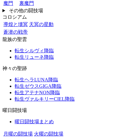
魔門
裏魔門
その他の闘技場
コロシアム
導煌と壊冥
天冥の星動
蒼潜の戦帝
龍族の聖雲
転生シルヴィ降臨
転生リューネ降臨
神々の聖跡
転生ヘラLUNA降臨
転生ゼウスGIGA降臨
転生アテナNON降臨
転生ヴァルキリーCIEL降臨
曜日闘技場
曜日闘技場まとめ
月曜の闘技場
火曜の闘技場