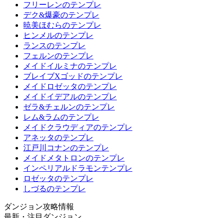
フリーレンのテンプレ
デク&爆豪のテンプレ
暁美ほむらのテンプレ
ヒンメルのテンプレ
ランスのテンプレ
フェルンのテンプレ
メイドイルミナのテンプレ
ブレイブXゴッドのテンプレ
メイドロゼッタのテンプレ
メイドイデアルのテンプレ
ゼラ&チェルンのテンプレ
レム&ラムのテンプレ
メイドクラウディアのテンプレ
アネッタのテンプレ
江戸川コナンのテンプレ
メイドメタトロンのテンプレ
インペリアルドラモンテンプレ
ロゼッタのテンプレ
しづるのテンプレ
ダンジョン攻略情報
最新・注目ダンジョン