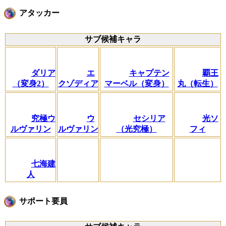
アタッカー
サブ候補キャラ
ダリア
エ
キャプテン
覇王
（変身2）
クゾディア
マーベル（変身）
丸（転生）
究極ウ
ウ
セシリア
光ソ
ルヴァリン
ルヴァリン
（光究極）
フィ
七海建
人
サポート要員