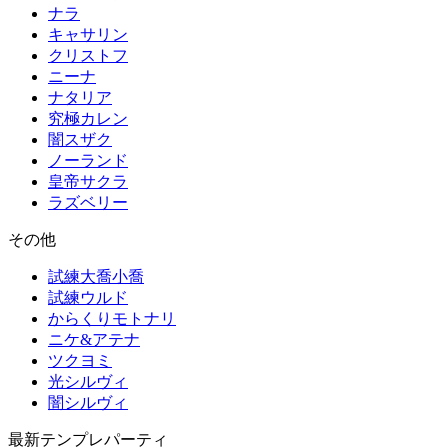
ナラ
キャサリン
クリストフ
ニーナ
ナタリア
究極カレン
闇スザク
ノーランド
皇帝サクラ
ラズベリー
その他
試練大喬小喬
試練ウルド
からくりモトナリ
ニケ&アテナ
ツクヨミ
光シルヴィ
闇シルヴィ
最新テンプレパーティ