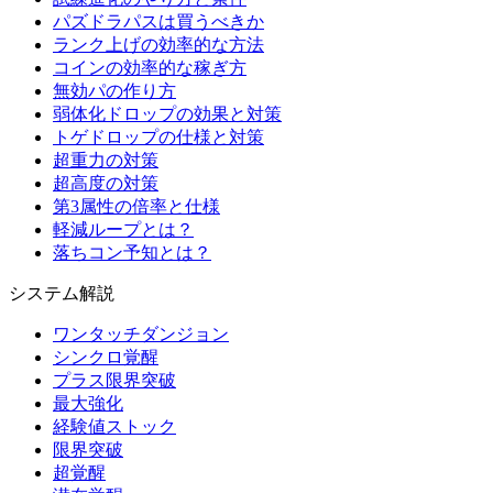
パズドラパスは買うべきか
ランク上げの効率的な方法
コインの効率的な稼ぎ方
無効パの作り方
弱体化ドロップの効果と対策
トゲドロップの仕様と対策
超重力の対策
超高度の対策
第3属性の倍率と仕様
軽減ループとは？
落ちコン予知とは？
システム解説
ワンタッチダンジョン
シンクロ覚醒
プラス限界突破
最大強化
経験値ストック
限界突破
超覚醒