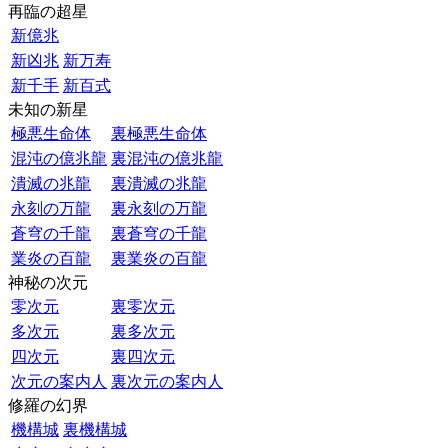
再臨の超星
新億兆
新凶兆
新万寿
新千手
新百式
未知の新星
極悪生命体
裏極悪生命体
混沌の億兆龍
裏混沌の億兆龍
潰滅の兆龍
裏潰滅の兆龍
永刻の万龍
裏永刻の万龍
蒼穹の千龍
裏蒼穹の千龍
業炎の百龍
裏業炎の百龍
神秘の次元
零次元
裏零次元
多次元
裏多次元
四次元
裏四次元
次元の案内人
裏次元の案内人
修羅の幻界
機構城
裏機構城