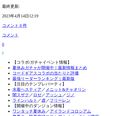
最終更新:
2023年4月14日12:19
コメント
0
件
コメント
0
【コラボ/ガチャイベント情報】
夏休みガチャが開催中！最新情報まとめ
コードギアスコラボの当たりと評価
最強リーダーランキング｜最新版
【注目のテンプレパーティ】
水着ヘスティア
／
メニット&チャオリン
闇スザク
／
ロゼ
／
アッシュ
／
ジノ
ラインハルト
／
虚
／
フリーレン
【開催中のダンジョン情報】
ワンタッチ夏休み
／
アイランドコロシアム