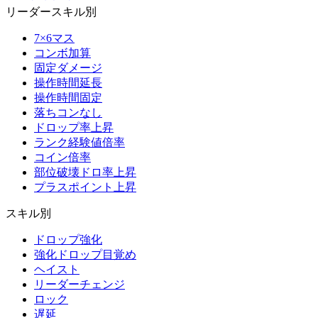
リーダースキル別
7×6マス
コンボ加算
固定ダメージ
操作時間延長
操作時間固定
落ちコンなし
ドロップ率上昇
ランク経験値倍率
コイン倍率
部位破壊ドロ率上昇
プラスポイント上昇
スキル別
ドロップ強化
強化ドロップ目覚め
ヘイスト
リーダーチェンジ
ロック
遅延