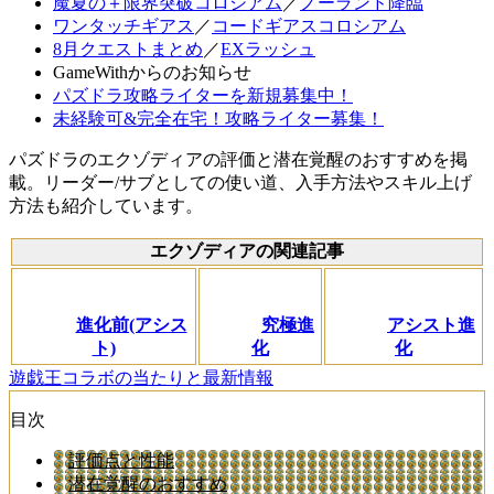
魔夏の＋限界突破コロシアム
／
ノーランド降臨
ワンタッチギアス
／
コードギアスコロシアム
8月クエストまとめ
／
EXラッシュ
GameWithからのお知らせ
パズドラ攻略ライターを新規募集中！
未経験可&完全在宅！攻略ライター募集！
パズドラのエクゾディアの評価と潜在覚醒のおすすめを掲
載。リーダー/サブとしての使い道、入手方法やスキル上げ
方法も紹介しています。
エクゾディアの関連記事
進化前(アシス
究極進
アシスト進
ト)
化
化
遊戯王コラボの当たりと最新情報
目次
評価点と性能
潜在覚醒のおすすめ