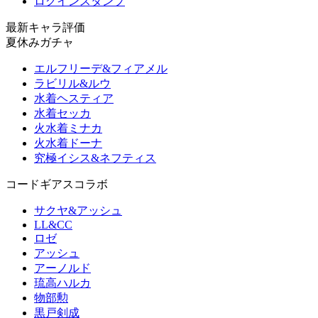
ログインスタンプ
最新キャラ評価
夏休みガチャ
エルフリーデ&フィアメル
ラビリル&ルウ
水着ヘスティア
水着セッカ
火水着ミナカ
火水着ドーナ
究極イシス&ネフティス
コードギアスコラボ
サクヤ&アッシュ
LL&CC
ロゼ
アッシュ
アーノルド
琉高ハルカ
物部勲
黒戸剣成