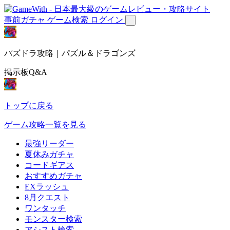
事前ガチャ
ゲーム検索
ログイン
パズドラ攻略｜パズル＆ドラゴンズ
掲示板Q&A
トップに戻る
ゲーム攻略一覧を見る
最強リーダー
夏休みガチャ
コードギアス
おすすめガチャ
EXラッシュ
8月クエスト
ワンタッチ
モンスター検索
アシスト検索