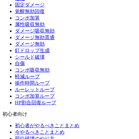
固定ダメージ
覚醒無効回復
コンボ加算
属性吸収無効
ダメージ吸収無効
ダメージ無効貫通
ダメージ無効
釘ドロップ生成
シールド破壊
自傷
コンボ吸収無効
軽減ループ
操作時間ループ
ルーレットループ
コンボ加算ループ
HP割合回復ループ
初心者向け
初心者がやるべきことまとめ
今やるべきことまとめ
部位破壊のやり方