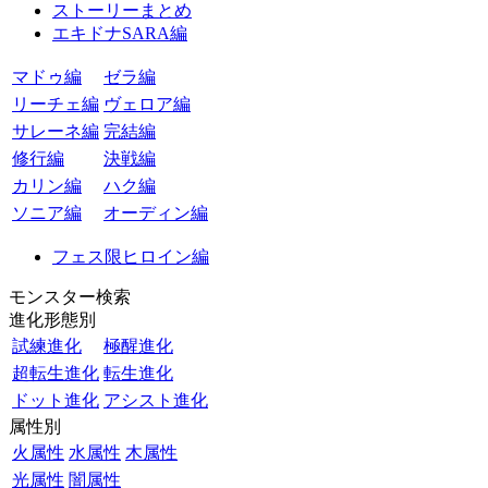
ストーリーまとめ
エキドナSARA編
マドゥ編
ゼラ編
リーチェ編
ヴェロア編
サレーネ編
完結編
修行編
決戦編
カリン編
ハク編
ソニア編
オーディン編
フェス限ヒロイン編
モンスター検索
進化形態別
試練進化
極醒進化
超転生進化
転生進化
ドット進化
アシスト進化
属性別
火属性
水属性
木属性
光属性
闇属性