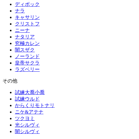
ディボック
ナラ
キャサリン
クリストフ
ニーナ
ナタリア
究極カレン
闇スザク
ノーランド
皇帝サクラ
ラズベリー
その他
試練大喬小喬
試練ウルド
からくりモトナリ
ニケ&アテナ
ツクヨミ
光シルヴィ
闇シルヴィ