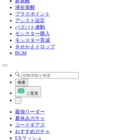
超覚醒
潜在覚醒
プラスポイント
アシスト設定
パズバト連動
モンスター購入
モンスター育成
きせかえドロップ
BGM
検索
ご意見
最強リーダー
夏休みガチャ
コードギアス
おすすめガチャ
EXラッシュ