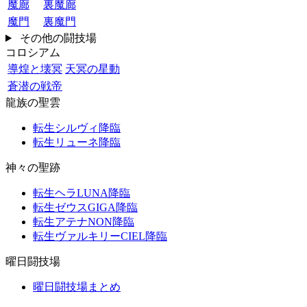
魔廊
裏魔廊
魔門
裏魔門
その他の闘技場
コロシアム
導煌と壊冥
天冥の星動
蒼潜の戦帝
龍族の聖雲
転生シルヴィ降臨
転生リューネ降臨
神々の聖跡
転生ヘラLUNA降臨
転生ゼウスGIGA降臨
転生アテナNON降臨
転生ヴァルキリーCIEL降臨
曜日闘技場
曜日闘技場まとめ