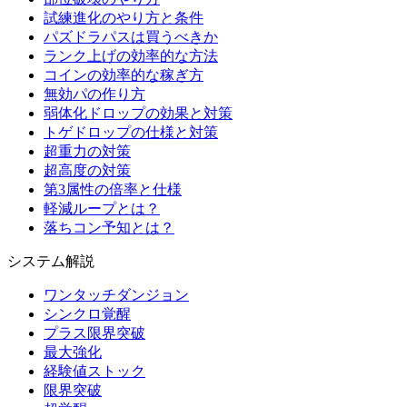
試練進化のやり方と条件
パズドラパスは買うべきか
ランク上げの効率的な方法
コインの効率的な稼ぎ方
無効パの作り方
弱体化ドロップの効果と対策
トゲドロップの仕様と対策
超重力の対策
超高度の対策
第3属性の倍率と仕様
軽減ループとは？
落ちコン予知とは？
システム解説
ワンタッチダンジョン
シンクロ覚醒
プラス限界突破
最大強化
経験値ストック
限界突破