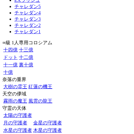
EXラッシュ
チャレダン5
チャレダン4
チャレダン3
チャレダン2
チャレダン1
∞級 1人専用コロシアム
十四億
十三億
ドット
十二億
十一億
裏十億
十億
奈落の重界
大樹の霊王
紅蓮の機王
天空の儚域
霧雨の魔王
風雲の龍王
守霊の天体
太陽の守護者
月の守護者
金星の守護者
水星の守護者
木星の守護者