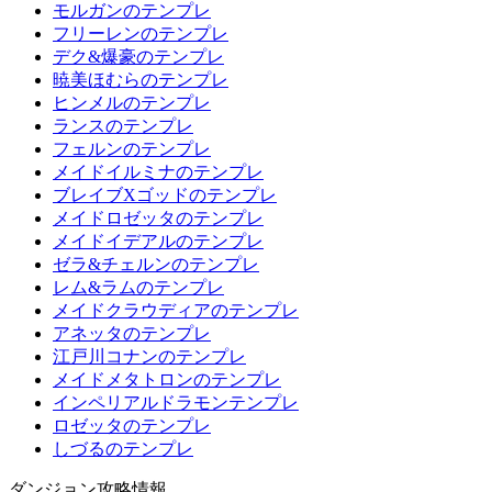
モルガンのテンプレ
フリーレンのテンプレ
デク&爆豪のテンプレ
暁美ほむらのテンプレ
ヒンメルのテンプレ
ランスのテンプレ
フェルンのテンプレ
メイドイルミナのテンプレ
ブレイブXゴッドのテンプレ
メイドロゼッタのテンプレ
メイドイデアルのテンプレ
ゼラ&チェルンのテンプレ
レム&ラムのテンプレ
メイドクラウディアのテンプレ
アネッタのテンプレ
江戸川コナンのテンプレ
メイドメタトロンのテンプレ
インペリアルドラモンテンプレ
ロゼッタのテンプレ
しづるのテンプレ
ダンジョン攻略情報