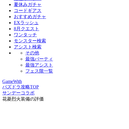
夏休みガチャ
コードギアス
おすすめガチャ
EXラッシュ
8月クエスト
ワンタッチ
モンスター検索
アシスト検索
その他
最強パーティ
最強アシスト
フェス限一覧
GameWith
パズドラ攻略TOP
サンデーコラボ
花菱烈火装備の評価