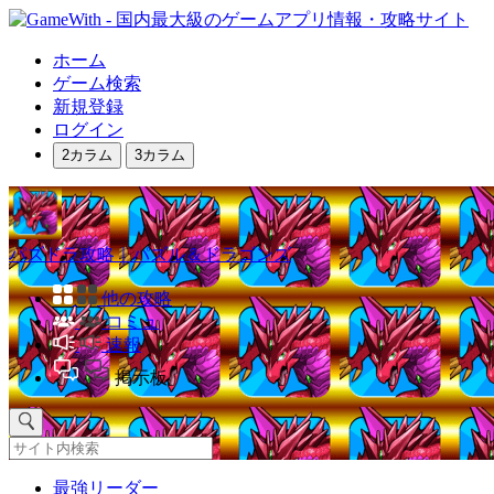
ホーム
ゲーム検索
新規登録
ログイン
2カラム
3カラム
パズドラ攻略｜パズル＆ドラゴンズ
他の攻略
コミュ
速報
掲示板
最強リーダー