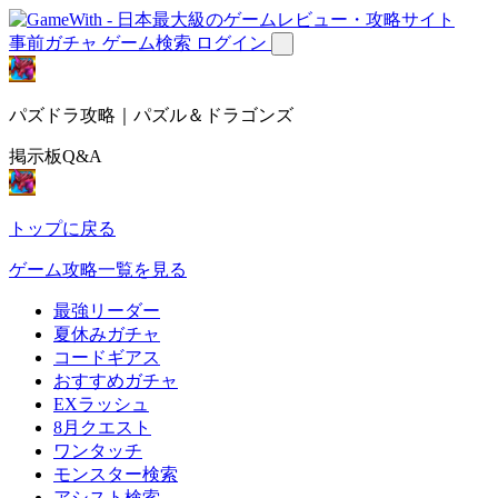
事前ガチャ
ゲーム検索
ログイン
パズドラ攻略｜パズル＆ドラゴンズ
掲示板Q&A
トップに戻る
ゲーム攻略一覧を見る
最強リーダー
夏休みガチャ
コードギアス
おすすめガチャ
EXラッシュ
8月クエスト
ワンタッチ
モンスター検索
アシスト検索