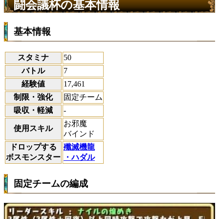
闘会議杯の基本情報
基本情報
スタミナ
50
バトル
7
経験値
17,461
制限・強化
固定チーム
吸収・軽減
-
お邪魔
使用スキル
バインド
ドロップする
殲滅機龍
ボスモンスター
・ハダル
固定チームの編成