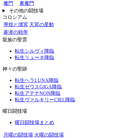
魔門
裏魔門
その他の闘技場
コロシアム
導煌と壊冥
天冥の星動
蒼潜の戦帝
龍族の聖雲
転生シルヴィ降臨
転生リューネ降臨
神々の聖跡
転生ヘラLUNA降臨
転生ゼウスGIGA降臨
転生アテナNON降臨
転生ヴァルキリーCIEL降臨
曜日闘技場
曜日闘技場まとめ
月曜の闘技場
火曜の闘技場