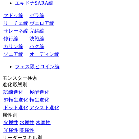
エキドナSARA編
マドゥ編
ゼラ編
リーチェ編
ヴェロア編
サレーネ編
完結編
修行編
決戦編
カリン編
ハク編
ソニア編
オーディン編
フェス限ヒロイン編
モンスター検索
進化形態別
試練進化
極醒進化
超転生進化
転生進化
ドット進化
アシスト進化
属性別
火属性
水属性
木属性
光属性
闇属性
リーダースキル別