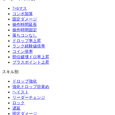
7×6マス
コンボ加算
固定ダメージ
操作時間延長
操作時間固定
落ちコンなし
ドロップ率上昇
ランク経験値倍率
コイン倍率
部位破壊ドロ率上昇
プラスポイント上昇
スキル別
ドロップ強化
強化ドロップ目覚め
ヘイスト
リーダーチェンジ
ロック
遅延
固定ダメージ