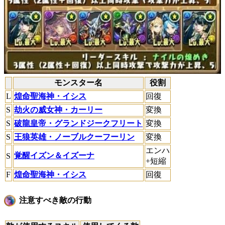
モンスター名
役割
L
煌命聖海神・イシス
回復
S
劫火の威女神・カーリー
変換
S
破龍皇帝・グランドジークフリート
変換
S
王狼英雄・ノーブルクーフーリン
変換
エンハ
覚醒イズン＆イズーナ
S
+短縮
F
煌命聖海神・イシス
回復
注意すべき敵の行動