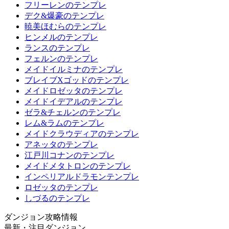
フリーレンのテンプレ
デク&爆豪のテンプレ
暁美ほむらのテンプレ
ヒンメルのテンプレ
ランスのテンプレ
フェルンのテンプレ
メイドイルミナのテンプレ
ブレイブXゴッドのテンプレ
メイドロゼッタのテンプレ
メイドイデアルのテンプレ
ゼラ&チェルンのテンプレ
レム&ラムのテンプレ
メイドクラウディアのテンプレ
アネッタのテンプレ
江戸川コナンのテンプレ
メイドメタトロンのテンプレ
インペリアルドラモンテンプレ
ロゼッタのテンプレ
しづるのテンプレ
ダンジョン攻略情報
最新・注目ダンジョン