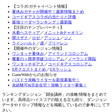
【コラボ/ガチャイベント情報】
夏休みガチャが開催中！最新情報まとめ
コードギアスコラボの当たりと評価
最強リーダーランキング｜最新版
【注目のテンプレパーティ】
水着ヘスティア
／
メニット&チャオリン
闇スザク
／
ロゼ
／
アッシュ
／
ジノ
ラインハルト
／
虚
／
フリーレン
【開催中のダンジョン情報】
ワンタッチ夏休み
／
アイランドコロシアム
魔夏の＋限界突破コロシアム
／
ノーランド降臨
ワンタッチギアス
／
コードギアスコロシアム
8月クエストまとめ
／
EXラッシュ
GameWithからのお知らせ
パズドラ攻略ライターを新規募集中！
未経験可&完全在宅！攻略ライター募集！
ランキングダンジョン「闘会議杯」の攻略/情報をまとめて
います。高得点/ハイスコアの狙える立ち回り、ダンジョン
データやドロップ情報などを掲載しているので参考にして下
さい。