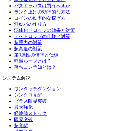
パズドラパスは買うべきか
ランク上げの効率的な方法
コインの効率的な稼ぎ方
無効パの作り方
弱体化ドロップの効果と対策
トゲドロップの仕様と対策
超重力の対策
超高度の対策
第3属性の倍率と仕様
軽減ループとは？
落ちコン予知とは？
システム解説
ワンタッチダンジョン
シンクロ覚醒
プラス限界突破
最大強化
経験値ストック
限界突破
超覚醒