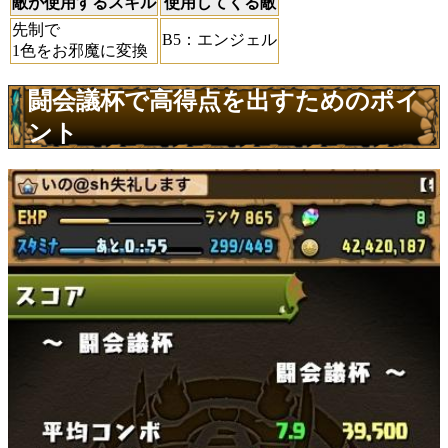
敵が使用するスキル
使用してくる敵
先制で
B5：エンジェル
1色をお邪魔に変換
闘会議杯で高得点を出すためのポイ
ント