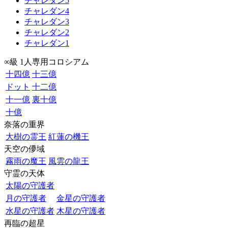
チャレダン5
チャレダン4
チャレダン3
チャレダン2
チャレダン1
∞級 1人専用コロシアム
十四億
十三億
ドット
十二億
十一億
裏十億
十億
奈落の重界
大樹の霊王
紅蓮の機王
天空の儚域
霧雨の魔王
風雲の龍王
守霊の天体
太陽の守護者
月の守護者
金星の守護者
水星の守護者
木星の守護者
再臨の超星