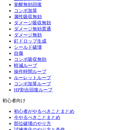
覚醒無効回復
コンボ加算
属性吸収無効
ダメージ吸収無効
ダメージ無効貫通
ダメージ無効
釘ドロップ生成
シールド破壊
自傷
コンボ吸収無効
軽減ループ
操作時間ループ
ルーレットループ
コンボ加算ループ
HP割合回復ループ
初心者向け
初心者がやるべきことまとめ
今やるべきことまとめ
部位破壊のやり方
試練進化のやり方と条件