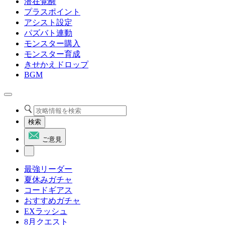
潜在覚醒
プラスポイント
アシスト設定
パズバト連動
モンスター購入
モンスター育成
きせかえドロップ
BGM
検索
ご意見
最強リーダー
夏休みガチャ
コードギアス
おすすめガチャ
EXラッシュ
8月クエスト