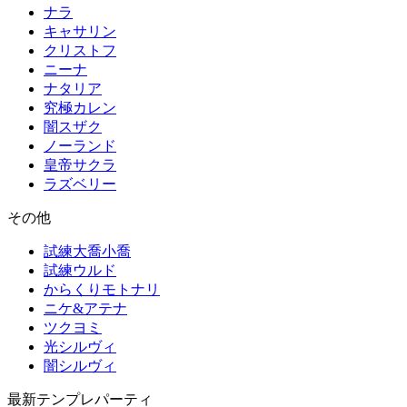
ナラ
キャサリン
クリストフ
ニーナ
ナタリア
究極カレン
闇スザク
ノーランド
皇帝サクラ
ラズベリー
その他
試練大喬小喬
試練ウルド
からくりモトナリ
ニケ&アテナ
ツクヨミ
光シルヴィ
闇シルヴィ
最新テンプレパーティ