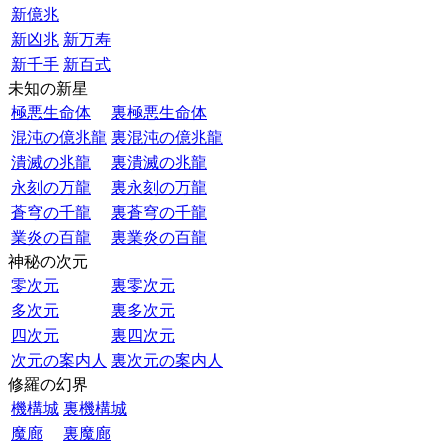
新億兆
新凶兆
新万寿
新千手
新百式
未知の新星
極悪生命体
裏極悪生命体
混沌の億兆龍
裏混沌の億兆龍
潰滅の兆龍
裏潰滅の兆龍
永刻の万龍
裏永刻の万龍
蒼穹の千龍
裏蒼穹の千龍
業炎の百龍
裏業炎の百龍
神秘の次元
零次元
裏零次元
多次元
裏多次元
四次元
裏四次元
次元の案内人
裏次元の案内人
修羅の幻界
機構城
裏機構城
魔廊
裏魔廊