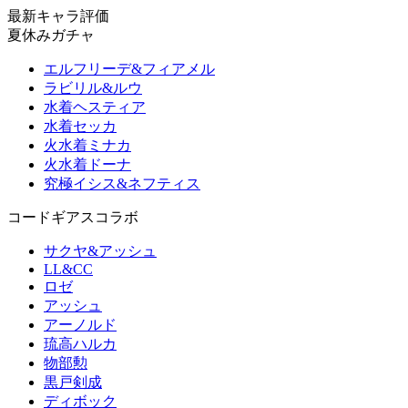
最新キャラ評価
夏休みガチャ
エルフリーデ&フィアメル
ラビリル&ルウ
水着ヘスティア
水着セッカ
火水着ミナカ
火水着ドーナ
究極イシス&ネフティス
コードギアスコラボ
サクヤ&アッシュ
LL&CC
ロゼ
アッシュ
アーノルド
琉高ハルカ
物部勲
黒戸剣成
ディボック