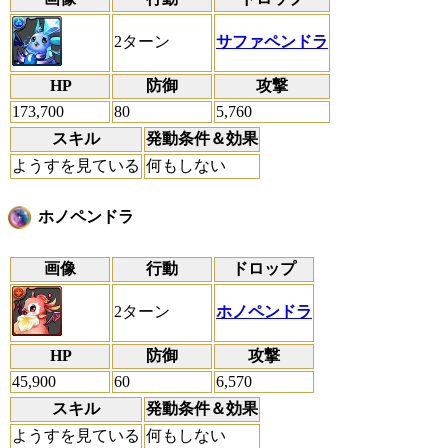
2ターン
サファペンドラ
HP
防御
攻撃
173,700
80
5,760
スキル
発動条件＆効果
ようすを見ている
何もしない
ホノペンドラ
画像
行動
ドロップ
2ターン
ホノペンドラ
HP
防御
攻撃
45,900
60
6,570
スキル
発動条件＆効果
ようすを見ている
何もしない