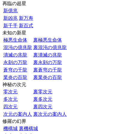
再臨の超星
新億兆
新凶兆
新万寿
新千手
新百式
未知の新星
極悪生命体
裏極悪生命体
混沌の億兆龍
裏混沌の億兆龍
潰滅の兆龍
裏潰滅の兆龍
永刻の万龍
裏永刻の万龍
蒼穹の千龍
裏蒼穹の千龍
業炎の百龍
裏業炎の百龍
神秘の次元
零次元
裏零次元
多次元
裏多次元
四次元
裏四次元
次元の案内人
裏次元の案内人
修羅の幻界
機構城
裏機構城