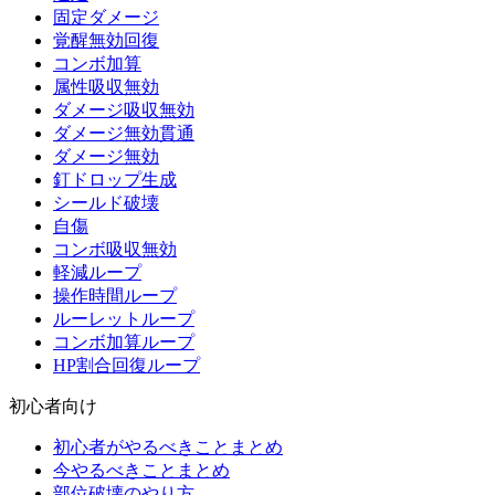
固定ダメージ
覚醒無効回復
コンボ加算
属性吸収無効
ダメージ吸収無効
ダメージ無効貫通
ダメージ無効
釘ドロップ生成
シールド破壊
自傷
コンボ吸収無効
軽減ループ
操作時間ループ
ルーレットループ
コンボ加算ループ
HP割合回復ループ
初心者向け
初心者がやるべきことまとめ
今やるべきことまとめ
部位破壊のやり方