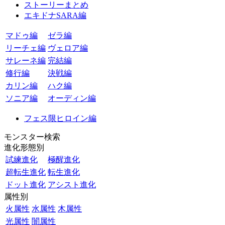
ストーリーまとめ
エキドナSARA編
マドゥ編
ゼラ編
リーチェ編
ヴェロア編
サレーネ編
完結編
修行編
決戦編
カリン編
ハク編
ソニア編
オーディン編
フェス限ヒロイン編
モンスター検索
進化形態別
試練進化
極醒進化
超転生進化
転生進化
ドット進化
アシスト進化
属性別
火属性
水属性
木属性
光属性
闇属性