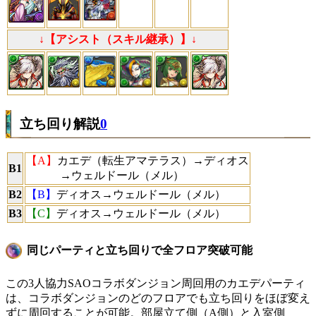
↓【アシスト（スキル継承）】↓
立ち回り解説
0
【A】
カエデ（転生アマテラス）→ディオス
B1
→ウェルドール（メル）
B2
【B】
ディオス→ウェルドール（メル）
B3
【C】
ディオス→ウェルドール（メル）
同じパーティと立ち回りで全フロア突破可能
この3人協力SAOコラボダンジョン周回用のカエデパーティ
は、コラボダンジョンのどのフロアでも立ち回りをほぼ変え
ずに周回することが可能。部屋立て側（A側）と入室側