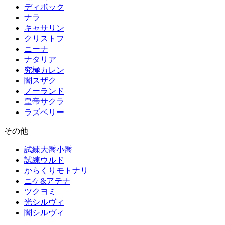
ディボック
ナラ
キャサリン
クリストフ
ニーナ
ナタリア
究極カレン
闇スザク
ノーランド
皇帝サクラ
ラズベリー
その他
試練大喬小喬
試練ウルド
からくりモトナリ
ニケ&アテナ
ツクヨミ
光シルヴィ
闇シルヴィ