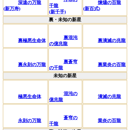
深遠の万龍
煉燼の百龍
千龍
(新万寿)
(新百式)
(新千手)
裏・未知の新星
裏混沌
裏極悪生命体
裏潰滅の兆龍
の億兆龍
裏蒼穹
裏永刻の万龍
裏業炎の百龍
の千龍
未知の新星
混沌の
極悪生命体
潰滅の兆龍
億兆龍
蒼穹の
永刻の万龍
業炎の百龍
千龍