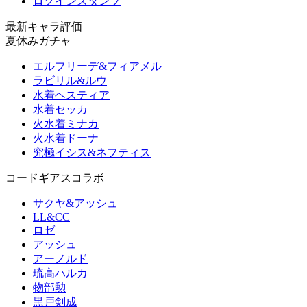
ログインスタンプ
最新キャラ評価
夏休みガチャ
エルフリーデ&フィアメル
ラビリル&ルウ
水着ヘスティア
水着セッカ
火水着ミナカ
火水着ドーナ
究極イシス&ネフティス
コードギアスコラボ
サクヤ&アッシュ
LL&CC
ロゼ
アッシュ
アーノルド
琉高ハルカ
物部勲
黒戸剣成