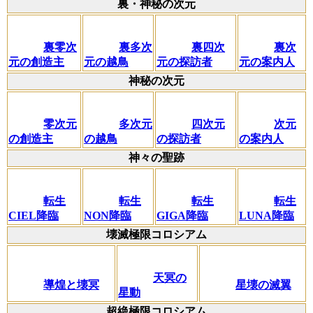
裏・神秘の次元
裏零次
裏多次
裏四次
裏次
元の創造主
元の越鳥
元の探訪者
元の案内人
神秘の次元
零次元
多次元
四次元
次元
の創造主
の越鳥
の探訪者
の案内人
神々の聖跡
転生
転生
転生
転生
CIEL降臨
NON降臨
GIGA降臨
LUNA降臨
壊滅極限コロシアム
天冥の
導煌と壊冥
星壊の滅翼
星動
超絶極限コロシアム