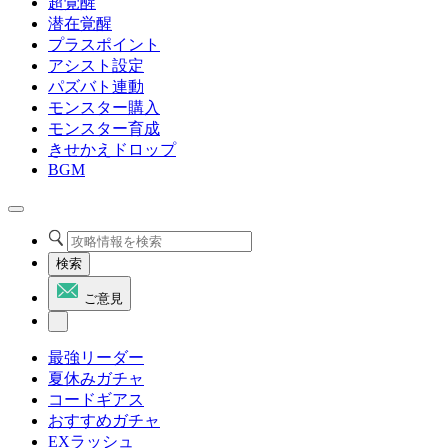
超覚醒
潜在覚醒
プラスポイント
アシスト設定
パズバト連動
モンスター購入
モンスター育成
きせかえドロップ
BGM
検索
ご意見
最強リーダー
夏休みガチャ
コードギアス
おすすめガチャ
EXラッシュ