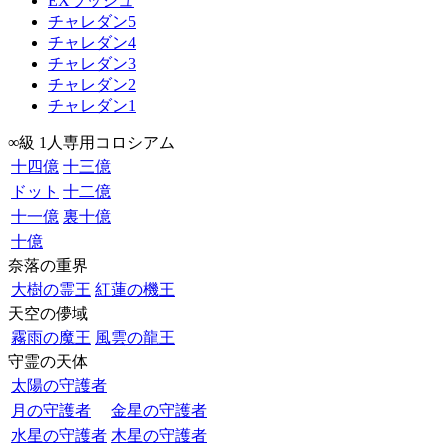
EXラッシュ
チャレダン5
チャレダン4
チャレダン3
チャレダン2
チャレダン1
∞級 1人専用コロシアム
十四億
十三億
ドット
十二億
十一億
裏十億
十億
奈落の重界
大樹の霊王
紅蓮の機王
天空の儚域
霧雨の魔王
風雲の龍王
守霊の天体
太陽の守護者
月の守護者
金星の守護者
水星の守護者
木星の守護者