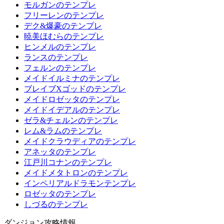
モルガンのテンプレ
フリーレンのテンプレ
デク&爆豪のテンプレ
暁美ほむらのテンプレ
ヒンメルのテンプレ
ランスのテンプレ
フェルンのテンプレ
メイドイルミナのテンプレ
ブレイブXゴッドのテンプレ
メイドロゼッタのテンプレ
メイドイデアルのテンプレ
ゼラ&チェルンのテンプレ
レム&ラムのテンプレ
メイドクラウディアのテンプレ
アネッタのテンプレ
江戸川コナンのテンプレ
メイドメタトロンのテンプレ
インペリアルドラモンテンプレ
ロゼッタのテンプレ
しづるのテンプレ
ダンジョン攻略情報