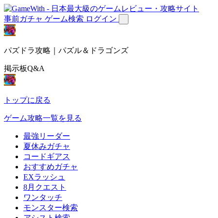
事前ガチャ
ゲーム検索
ログイン
パズドラ攻略｜パズル＆ドラゴンズ
掲示板Q&A
トップに戻る
ゲーム攻略一覧を見る
最強リーダー
夏休みガチャ
コードギアス
おすすめガチャ
EXラッシュ
8月クエスト
ワンタッチ
モンスター検索
アシスト検索