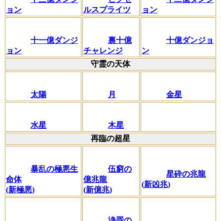
ョン
ルスプライツ
ョン
十一億ダンジ
裏十億
十億ダンジョ
ョン
チャレンジ
ン
守霊の天体
太陽
月
金星
水星
木星
再臨の超星
暴乱の極悪生
伍窮の
星砕の兆龍
命体
億兆龍
(新凶兆)
(新極悪)
(新億兆)
浄罪の