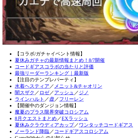
【コラボ/ガチャイベント情報】
夏休みガチャの最新情報まとめ！8/7開催
コードギアスコラボの当たりと評価
最強リーダーランキング｜最新版
【注目のテンプレパーティ】
水着ヘスティア
／
メニット&チャオリン
闇スザク
／
ロゼ
／
アッシュ
／
ジノ
ラインハルト
／
虚
／
フリーレン
【開催中のダンジョン情報】
魔夏のプラス限界突破コロシアム
8月クエストまとめ
／
EXラッシュ
夏休みクラウディアカップ
／
ワンタッチコードギアス
ノーランド降臨
／
コードギアスコロシアム
GameWithからのお知らせ