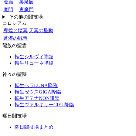
魔廊
裏魔廊
魔門
裏魔門
その他の闘技場
コロシアム
導煌と壊冥
天冥の星動
蒼潜の戦帝
龍族の聖雲
転生シルヴィ降臨
転生リューネ降臨
神々の聖跡
転生ヘラLUNA降臨
転生ゼウスGIGA降臨
転生アテナNON降臨
転生ヴァルキリーCIEL降臨
曜日闘技場
曜日闘技場まとめ