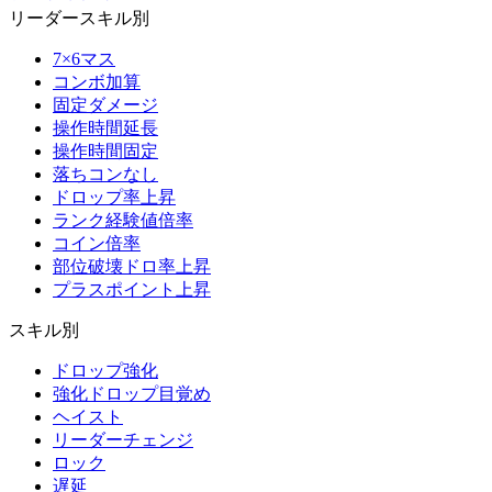
リーダースキル別
7×6マス
コンボ加算
固定ダメージ
操作時間延長
操作時間固定
落ちコンなし
ドロップ率上昇
ランク経験値倍率
コイン倍率
部位破壊ドロ率上昇
プラスポイント上昇
スキル別
ドロップ強化
強化ドロップ目覚め
ヘイスト
リーダーチェンジ
ロック
遅延