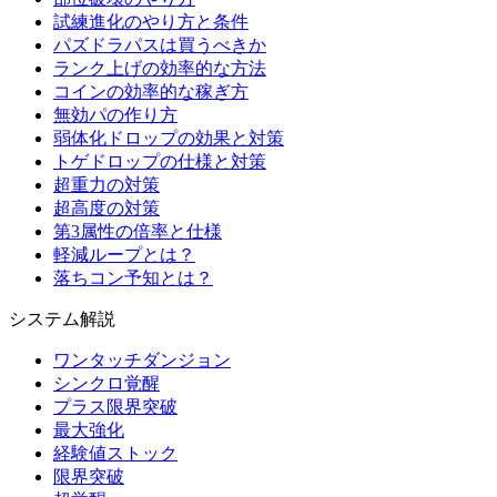
試練進化のやり方と条件
パズドラパスは買うべきか
ランク上げの効率的な方法
コインの効率的な稼ぎ方
無効パの作り方
弱体化ドロップの効果と対策
トゲドロップの仕様と対策
超重力の対策
超高度の対策
第3属性の倍率と仕様
軽減ループとは？
落ちコン予知とは？
システム解説
ワンタッチダンジョン
シンクロ覚醒
プラス限界突破
最大強化
経験値ストック
限界突破