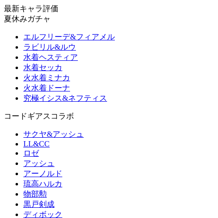
最新キャラ評価
夏休みガチャ
エルフリーデ&フィアメル
ラビリル&ルウ
水着ヘスティア
水着セッカ
火水着ミナカ
火水着ドーナ
究極イシス&ネフティス
コードギアスコラボ
サクヤ&アッシュ
LL&CC
ロゼ
アッシュ
アーノルド
琉高ハルカ
物部勲
黒戸剣成
ディボック