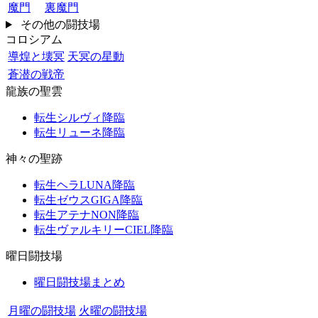
魔門
裏魔門
その他の闘技場
コロシアム
導煌と壊冥
天冥の星動
蒼潜の戦帝
龍族の聖雲
転生シルヴィ降臨
転生リューネ降臨
神々の聖跡
転生ヘラLUNA降臨
転生ゼウスGIGA降臨
転生アテナNON降臨
転生ヴァルキリーCIEL降臨
曜日闘技場
曜日闘技場まとめ
月曜の闘技場
火曜の闘技場