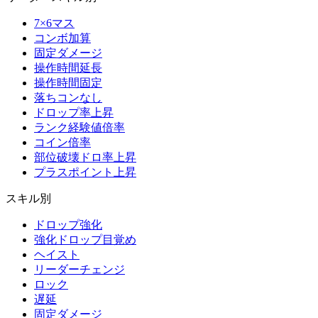
7×6マス
コンボ加算
固定ダメージ
操作時間延長
操作時間固定
落ちコンなし
ドロップ率上昇
ランク経験値倍率
コイン倍率
部位破壊ドロ率上昇
プラスポイント上昇
スキル別
ドロップ強化
強化ドロップ目覚め
ヘイスト
リーダーチェンジ
ロック
遅延
固定ダメージ