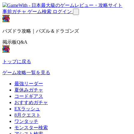
事前ガチャ
ゲーム検索
ログイン
パズドラ攻略｜パズル＆ドラゴンズ
掲示板Q&A
トップに戻る
ゲーム攻略一覧を見る
最強リーダー
夏休みガチャ
コードギアス
おすすめガチャ
EXラッシュ
8月クエスト
ワンタッチ
モンスター検索
アシスト検索