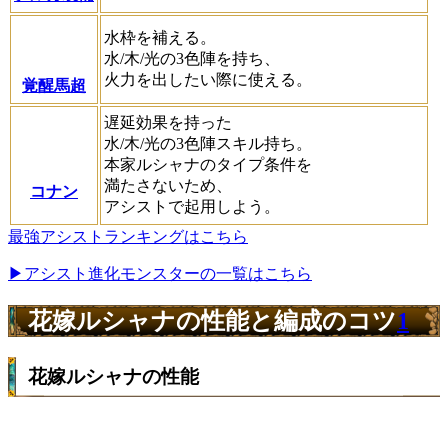
水枠を補える。
水/木/光の3色陣を持ち、
火力を出したい際に使える。
覚醒馬超
遅延効果を持った
水/木/光の3色陣スキル持ち。
本家ルシャナのタイプ条件を
満たさないため、
コナン
アシストで起用しよう。
最強アシストランキングはこちら
▶アシスト進化モンスターの一覧はこちら
花嫁ルシャナの性能と編成のコツ
1
花嫁ルシャナの性能