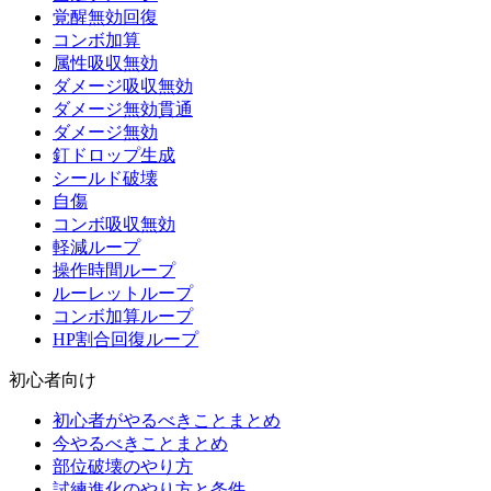
覚醒無効回復
コンボ加算
属性吸収無効
ダメージ吸収無効
ダメージ無効貫通
ダメージ無効
釘ドロップ生成
シールド破壊
自傷
コンボ吸収無効
軽減ループ
操作時間ループ
ルーレットループ
コンボ加算ループ
HP割合回復ループ
初心者向け
初心者がやるべきことまとめ
今やるべきことまとめ
部位破壊のやり方
試練進化のやり方と条件