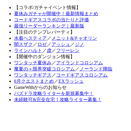
【コラボ/ガチャイベント情報】
夏休みガチャが開催中！最新情報まとめ
コードギアスコラボの当たりと評価
最強リーダーランキング｜最新版
【注目のテンプレパーティ】
水着ヘスティア
／
メニット&チャオリン
闇スザク
／
ロゼ
／
アッシュ
／
ジノ
ラインハルト
／
虚
／
フリーレン
【開催中のダンジョン情報】
ワンタッチ夏休み
／
アイランドコロシアム
魔夏の＋限界突破コロシアム
／
ノーランド降臨
ワンタッチギアス
／
コードギアスコロシアム
8月クエストまとめ
／
EXラッシュ
GameWithからのお知らせ
パズドラ攻略ライターを新規募集中！
未経験可&完全在宅！攻略ライター募集！