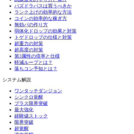
パズドラパスは買うべきか
ランク上げの効率的な方法
コインの効率的な稼ぎ方
無効パの作り方
弱体化ドロップの効果と対策
トゲドロップの仕様と対策
超重力の対策
超高度の対策
第3属性の倍率と仕様
軽減ループとは？
落ちコン予知とは？
システム解説
ワンタッチダンジョン
シンクロ覚醒
プラス限界突破
最大強化
経験値ストック
限界突破
超覚醒