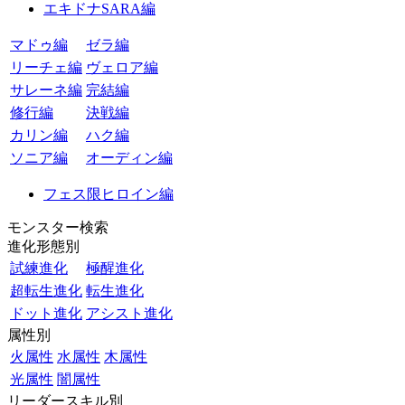
エキドナSARA編
マドゥ編
ゼラ編
リーチェ編
ヴェロア編
サレーネ編
完結編
修行編
決戦編
カリン編
ハク編
ソニア編
オーディン編
フェス限ヒロイン編
モンスター検索
進化形態別
試練進化
極醒進化
超転生進化
転生進化
ドット進化
アシスト進化
属性別
火属性
水属性
木属性
光属性
闇属性
リーダースキル別