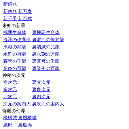
新億兆
新凶兆
新万寿
新千手
新百式
未知の新星
極悪生命体
裏極悪生命体
混沌の億兆龍
裏混沌の億兆龍
潰滅の兆龍
裏潰滅の兆龍
永刻の万龍
裏永刻の万龍
蒼穹の千龍
裏蒼穹の千龍
業炎の百龍
裏業炎の百龍
神秘の次元
零次元
裏零次元
多次元
裏多次元
四次元
裏四次元
次元の案内人
裏次元の案内人
修羅の幻界
機構城
裏機構城
魔廊
裏魔廊