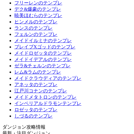
フリーレンのテンプレ
デク&爆豪のテンプレ
暁美ほむらのテンプレ
ヒンメルのテンプレ
ランスのテンプレ
フェルンのテンプレ
メイドイルミナのテンプレ
ブレイブXゴッドのテンプレ
メイドロゼッタのテンプレ
メイドイデアルのテンプレ
ゼラ&チェルンのテンプレ
レム&ラムのテンプレ
メイドクラウディアのテンプレ
アネッタのテンプレ
江戸川コナンのテンプレ
メイドメタトロンのテンプレ
インペリアルドラモンテンプレ
ロゼッタのテンプレ
しづるのテンプレ
ダンジョン攻略情報
最新・注目ダンジョン