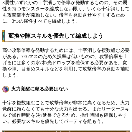
3属性いずれかの十字消しで倍率が発動するものの、その属
性を持つモンスターを編成しない限り、いくら十字消しして
も攻撃倍率が発動しない。倍率を発動させやすくするため
に、3つの属性すべてを編成しよう。
変換や陣スキルを優先して編成しよう
高い攻撃倍率を発動するためには、十字消しを複数組む必要
がある。7×6マスのため欠損率は低いものの、攻撃倍率を上
げるには多くの水/木/光ドロップを確保する必要がある。変
換や陣、目覚めスキルなどを利用して攻撃倍率の発動を補助
しよう。
火力覚醒に頼る必要はない
十字を複数組むことで攻撃倍率が非常に高くなるため、火力
覚醒に頼らなくても十分な火力を出せる。またリーダースキ
ルで操作時間を5秒延長できるため、操作時間も確保しやす
い。必要なスキルを優先してパーティを組もう。