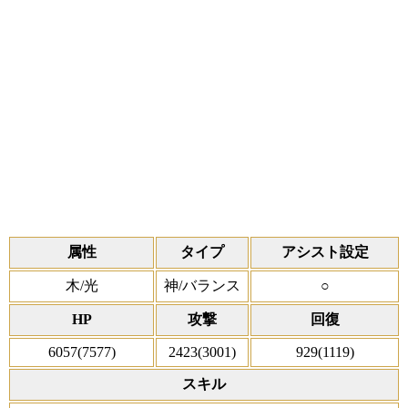
属性
タイプ
アシスト設定
木/光
神/バランス
○
HP
攻撃
回復
6057(7577)
2423(3001)
929(1119)
スキル