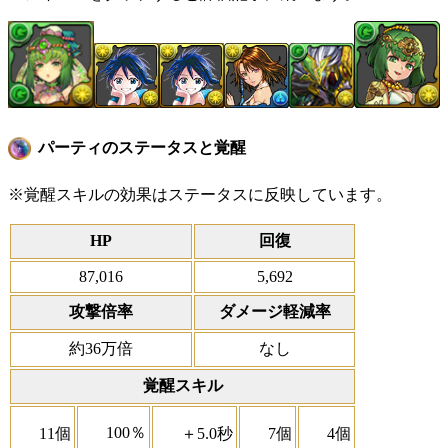
パーティのステータスと覚醒
※覚醒スキルの効果はステータスに反映しています。
HP
回復
87,016
5,692
攻撃倍率
ダメージ軽減率
約36万倍
なし
覚醒スキル
100％
11個
＋5.0秒
7個
4個