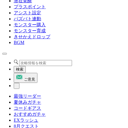
潜在覚醒
プラスポイント
アシスト設定
パズバト連動
モンスター購入
モンスター育成
きせかえドロップ
BGM
検索
ご意見
最強リーダー
夏休みガチャ
コードギアス
おすすめガチャ
EXラッシュ
8月クエスト