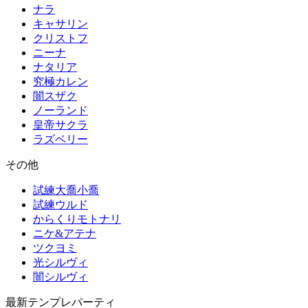
ナラ
キャサリン
クリストフ
ニーナ
ナタリア
究極カレン
闇スザク
ノーランド
皇帝サクラ
ラズベリー
その他
試練大喬小喬
試練ウルド
からくりモトナリ
ニケ&アテナ
ツクヨミ
光シルヴィ
闇シルヴィ
最新テンプレパーティ