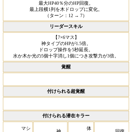
最大HP40％分のHP回復。
最上段横1列を木ドロップに変化。
（ターン：12 → 7）
リーダースキル
【7×6マス】
神タイプのHPが1.5倍。
ドロップ操作を5秒延長。
水か木か光の5個十字消し1個につき攻撃力が3倍。
覚醒
付けられる超覚醒
付けられる潜在キラー
マシ
体
神
回復