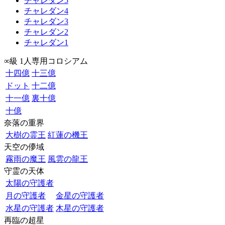
チャレダン5
チャレダン4
チャレダン3
チャレダン2
チャレダン1
∞級 1人専用コロシアム
十四億
十三億
ドット
十二億
十一億
裏十億
十億
奈落の重界
大樹の霊王
紅蓮の機王
天空の儚域
霧雨の魔王
風雲の龍王
守霊の天体
太陽の守護者
月の守護者
金星の守護者
水星の守護者
木星の守護者
再臨の超星