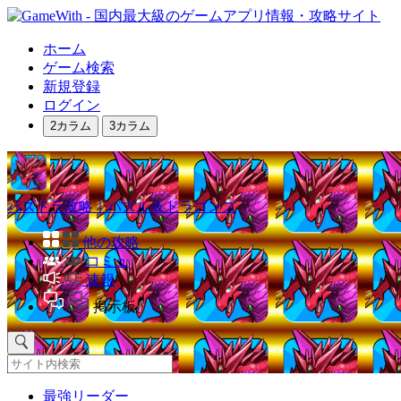
ホーム
ゲーム検索
新規登録
ログイン
2カラム
3カラム
パズドラ攻略｜パズル＆ドラゴンズ
他の攻略
コミュ
速報
掲示板
最強リーダー