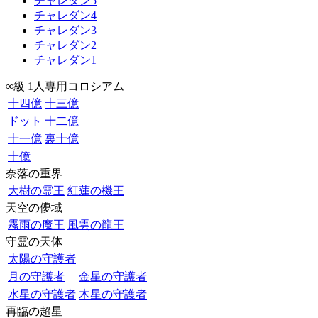
チャレダン5
チャレダン4
チャレダン3
チャレダン2
チャレダン1
∞級 1人専用コロシアム
十四億
十三億
ドット
十二億
十一億
裏十億
十億
奈落の重界
大樹の霊王
紅蓮の機王
天空の儚域
霧雨の魔王
風雲の龍王
守霊の天体
太陽の守護者
月の守護者
金星の守護者
水星の守護者
木星の守護者
再臨の超星