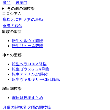
魔門
裏魔門
その他の闘技場
コロシアム
導煌と壊冥
天冥の星動
蒼潜の戦帝
龍族の聖雲
転生シルヴィ降臨
転生リューネ降臨
神々の聖跡
転生ヘラLUNA降臨
転生ゼウスGIGA降臨
転生アテナNON降臨
転生ヴァルキリーCIEL降臨
曜日闘技場
曜日闘技場まとめ
月曜の闘技場
火曜の闘技場