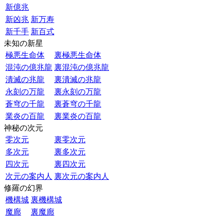
新億兆
新凶兆
新万寿
新千手
新百式
未知の新星
極悪生命体
裏極悪生命体
混沌の億兆龍
裏混沌の億兆龍
潰滅の兆龍
裏潰滅の兆龍
永刻の万龍
裏永刻の万龍
蒼穹の千龍
裏蒼穹の千龍
業炎の百龍
裏業炎の百龍
神秘の次元
零次元
裏零次元
多次元
裏多次元
四次元
裏四次元
次元の案内人
裏次元の案内人
修羅の幻界
機構城
裏機構城
魔廊
裏魔廊