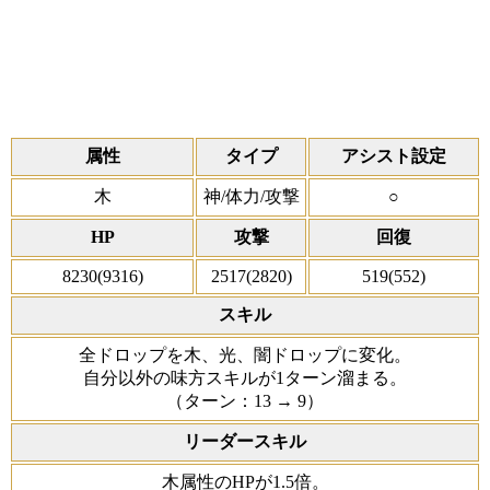
属性
タイプ
アシスト設定
木
神/体力/攻撃
○
HP
攻撃
回復
8230(9316)
2517(2820)
519(552)
スキル
全ドロップを木、光、闇ドロップに変化。
自分以外の味方スキルが1ターン溜まる。
（ターン：13 → 9）
リーダースキル
木属性のHPが1.5倍。