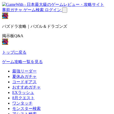
事前ガチャ
ゲーム検索
ログイン
パズドラ攻略｜パズル＆ドラゴンズ
掲示板Q&A
トップに戻る
ゲーム攻略一覧を見る
最強リーダー
夏休みガチャ
コードギアス
おすすめガチャ
EXラッシュ
8月クエスト
ワンタッチ
モンスター検索
アシスト検索