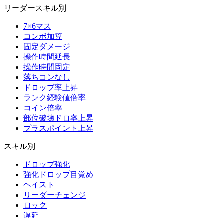
リーダースキル別
7×6マス
コンボ加算
固定ダメージ
操作時間延長
操作時間固定
落ちコンなし
ドロップ率上昇
ランク経験値倍率
コイン倍率
部位破壊ドロ率上昇
プラスポイント上昇
スキル別
ドロップ強化
強化ドロップ目覚め
ヘイスト
リーダーチェンジ
ロック
遅延