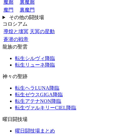
魔廊
裏魔廊
魔門
裏魔門
その他の闘技場
コロシアム
導煌と壊冥
天冥の星動
蒼潜の戦帝
龍族の聖雲
転生シルヴィ降臨
転生リューネ降臨
神々の聖跡
転生ヘラLUNA降臨
転生ゼウスGIGA降臨
転生アテナNON降臨
転生ヴァルキリーCIEL降臨
曜日闘技場
曜日闘技場まとめ