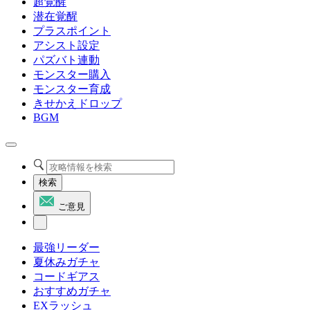
超覚醒
潜在覚醒
プラスポイント
アシスト設定
パズバト連動
モンスター購入
モンスター育成
きせかえドロップ
BGM
検索
ご意見
最強リーダー
夏休みガチャ
コードギアス
おすすめガチャ
EXラッシュ