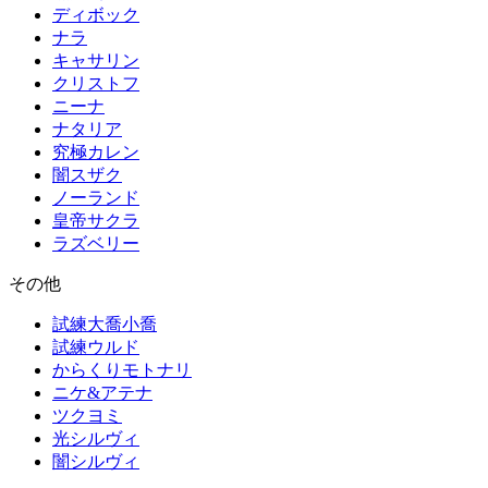
ディボック
ナラ
キャサリン
クリストフ
ニーナ
ナタリア
究極カレン
闇スザク
ノーランド
皇帝サクラ
ラズベリー
その他
試練大喬小喬
試練ウルド
からくりモトナリ
ニケ&アテナ
ツクヨミ
光シルヴィ
闇シルヴィ