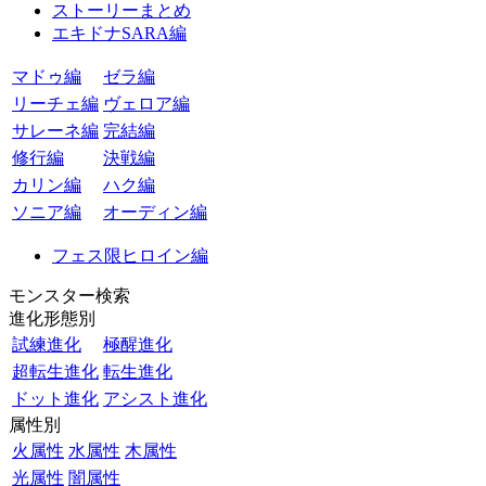
ストーリーまとめ
エキドナSARA編
マドゥ編
ゼラ編
リーチェ編
ヴェロア編
サレーネ編
完結編
修行編
決戦編
カリン編
ハク編
ソニア編
オーディン編
フェス限ヒロイン編
モンスター検索
進化形態別
試練進化
極醒進化
超転生進化
転生進化
ドット進化
アシスト進化
属性別
火属性
水属性
木属性
光属性
闇属性