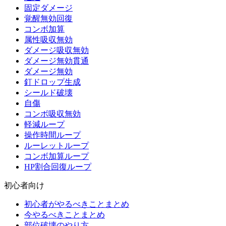
固定ダメージ
覚醒無効回復
コンボ加算
属性吸収無効
ダメージ吸収無効
ダメージ無効貫通
ダメージ無効
釘ドロップ生成
シールド破壊
自傷
コンボ吸収無効
軽減ループ
操作時間ループ
ルーレットループ
コンボ加算ループ
HP割合回復ループ
初心者向け
初心者がやるべきことまとめ
今やるべきことまとめ
部位破壊のやり方