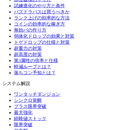
試練進化のやり方と条件
パズドラパスは買うべきか
ランク上げの効率的な方法
コインの効率的な稼ぎ方
無効パの作り方
弱体化ドロップの効果と対策
トゲドロップの仕様と対策
超重力の対策
超高度の対策
第3属性の倍率と仕様
軽減ループとは？
落ちコン予知とは？
システム解説
ワンタッチダンジョン
シンクロ覚醒
プラス限界突破
最大強化
経験値ストック
限界突破