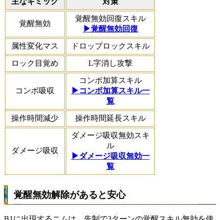
主なギミック
対策
覚醒無効回復スキル
覚醒無効
▶覚醒無効回復
属性変化マス
ドロップロックスキル
ロック目覚め
L字消し攻撃
コンボ加算スキル
コンボ吸収
▶コンボ加算スキル一
覧
操作時間減少
操作時間延長スキル
ダメージ吸収無効スキ
ル
ダメージ吸収
▶ダメージ吸収無効一
覧
覚醒無効解除があると安心
B1に出現するニムは、先制で3ターンの覚醒スキル無効を使