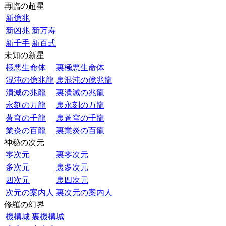
再臨の超星
新億兆
新凶兆
新万寿
新千手
新百式
未知の新星
極悪生命体
裏極悪生命体
混沌の億兆龍
裏混沌の億兆龍
潰滅の兆龍
裏潰滅の兆龍
永刻の万龍
裏永刻の万龍
蒼穹の千龍
裏蒼穹の千龍
業炎の百龍
裏業炎の百龍
神秘の次元
零次元
裏零次元
多次元
裏多次元
四次元
裏四次元
次元の案内人
裏次元の案内人
修羅の幻界
機構城
裏機構城