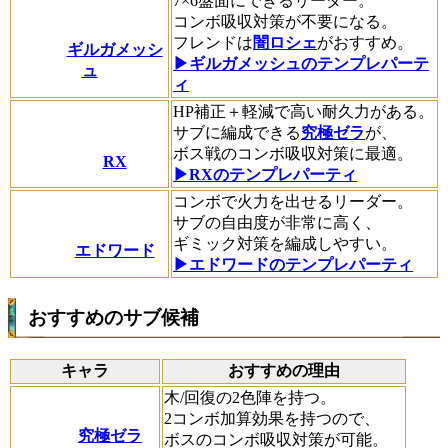
7×6盤面にできるリーダー。
コンボ吸収対策が不要になる。
フレンドは
闇ロシェ
がおすすめ。
ギルガメッシ
▶ギルガメッシュのテンプレパーテ
ュ
ィ
HP補正＋軽減で高い耐久力がある。
サブに編成できる
究極ゼラ
が、
ボス戦のコンボ吸収対策に最適。
RX
▶RXのテンプレパーティ
コンボで火力を出せるリーダー。
サブの自由度が非常に高く、
ギミック対策を編成しやすい。
エドワード
▶エドワードのテンプレパーティ
おすすめのサブ候補
キャラ
おすすめの理由
木/回復の2色陣を持つ。
2コンボ加算効果を持つので、
究極ゼラ
ボスのコンボ吸収対策が可能。