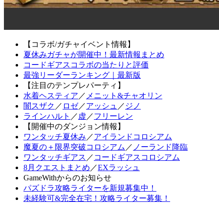
【コラボ/ガチャイベント情報】
夏休みガチャが開催中！最新情報まとめ
コードギアスコラボの当たりと評価
最強リーダーランキング｜最新版
【注目のテンプレパーティ】
水着ヘスティア
／
メニット&チャオリン
闇スザク
／
ロゼ
／
アッシュ
／
ジノ
ラインハルト
／
虚
／
フリーレン
【開催中のダンジョン情報】
ワンタッチ夏休み
／
アイランドコロシアム
魔夏の＋限界突破コロシアム
／
ノーランド降臨
ワンタッチギアス
／
コードギアスコロシアム
8月クエストまとめ
／
EXラッシュ
GameWithからのお知らせ
パズドラ攻略ライターを新規募集中！
未経験可&完全在宅！攻略ライター募集！