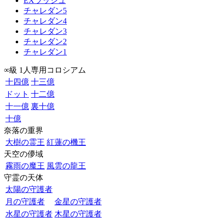
EXラッシュ
チャレダン5
チャレダン4
チャレダン3
チャレダン2
チャレダン1
∞級 1人専用コロシアム
十四億
十三億
ドット
十二億
十一億
裏十億
十億
奈落の重界
大樹の霊王
紅蓮の機王
天空の儚域
霧雨の魔王
風雲の龍王
守霊の天体
太陽の守護者
月の守護者
金星の守護者
水星の守護者
木星の守護者