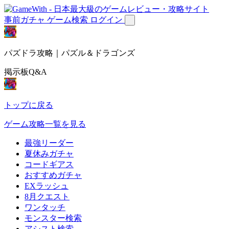
事前ガチャ
ゲーム検索
ログイン
パズドラ攻略｜パズル＆ドラゴンズ
掲示板Q&A
トップに戻る
ゲーム攻略一覧を見る
最強リーダー
夏休みガチャ
コードギアス
おすすめガチャ
EXラッシュ
8月クエスト
ワンタッチ
モンスター検索
アシスト検索