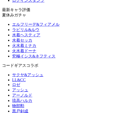
ログインスタンプ
最新キャラ評価
夏休みガチャ
エルフリーデ&フィアメル
ラビリル&ルウ
水着ヘスティア
水着セッカ
火水着ミナカ
火水着ドーナ
究極イシス&ネフティス
コードギアスコラボ
サクヤ&アッシュ
LL&CC
ロゼ
アッシュ
アーノルド
琉高ハルカ
物部勲
黒戸剣成