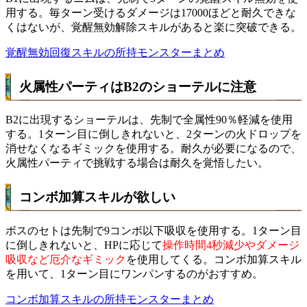
用する。毎ターン受けるダメージは17000ほどと耐久できな
くはないが、覚醒無効解除スキルがあると楽に突破できる。
覚醒無効回復スキルの所持モンスターまとめ
火属性パーティはB2のショーテルに注意
B2に出現するショーテルは、先制で全属性90％軽減を使用
する。1ターン目に倒しきれないと、2ターンの火ドロップを
消せなくなるギミックを使用する。耐久が必要になるので、
火属性パーティで挑戦する場合は耐久を覚悟したい。
コンボ加算スキルが欲しい
ボスのセトは先制で9コンボ以下吸収を使用する。1ターン目
に倒しきれないと、HPに応じて
操作時間4秒減少やダメージ
吸収など厄介なギミック
を使用してくる。コンボ加算スキル
を用いて、1ターン目にワンパンするのがおすすめ。
コンボ加算スキルの所持モンスターまとめ