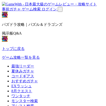
事前ガチャ
ゲーム検索
ログイン
パズドラ攻略｜パズル＆ドラゴンズ
掲示板Q&A
トップに戻る
ゲーム攻略一覧を見る
最強リーダー
夏休みガチャ
コードギアス
おすすめガチャ
EXラッシュ
8月クエスト
ワンタッチ
モンスター検索
アシスト検索