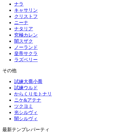
ナラ
キャサリン
クリストフ
ニーナ
ナタリア
究極カレン
闇スザク
ノーランド
皇帝サクラ
ラズベリー
その他
試練大喬小喬
試練ウルド
からくりモトナリ
ニケ&アテナ
ツクヨミ
光シルヴィ
闇シルヴィ
最新テンプレパーティ