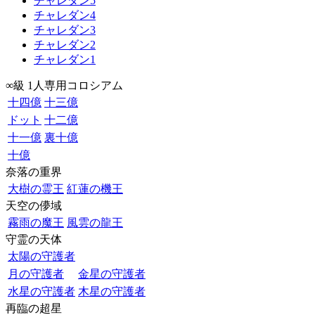
チャレダン5
チャレダン4
チャレダン3
チャレダン2
チャレダン1
∞級 1人専用コロシアム
十四億
十三億
ドット
十二億
十一億
裏十億
十億
奈落の重界
大樹の霊王
紅蓮の機王
天空の儚域
霧雨の魔王
風雲の龍王
守霊の天体
太陽の守護者
月の守護者
金星の守護者
水星の守護者
木星の守護者
再臨の超星