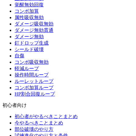
覚醒無効回復
コンボ加算
属性吸収無効
ダメージ吸収無効
ダメージ無効貫通
ダメージ無効
釘ドロップ生成
シールド破壊
自傷
コンボ吸収無効
軽減ループ
操作時間ループ
ルーレットループ
コンボ加算ループ
HP割合回復ループ
初心者向け
初心者がやるべきことまとめ
今やるべきことまとめ
部位破壊のやり方
試練進化のやり方と条件