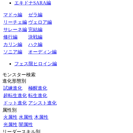
エキドナSARA編
マドゥ編
ゼラ編
リーチェ編
ヴェロア編
サレーネ編
完結編
修行編
決戦編
カリン編
ハク編
ソニア編
オーディン編
フェス限ヒロイン編
モンスター検索
進化形態別
試練進化
極醒進化
超転生進化
転生進化
ドット進化
アシスト進化
属性別
火属性
水属性
木属性
光属性
闇属性
リーダースキル別