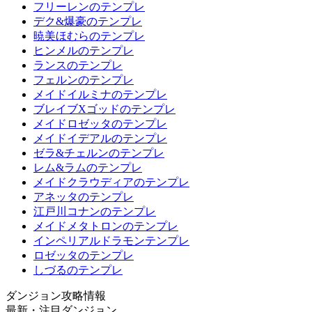
フリーレンのテンプレ
デク&爆豪のテンプレ
暁美ほむらのテンプレ
ヒンメルのテンプレ
ランスのテンプレ
フェルンのテンプレ
メイドイルミナのテンプレ
ブレイブXゴッドのテンプレ
メイドロゼッタのテンプレ
メイドイデアルのテンプレ
ゼラ&チェルンのテンプレ
レム&ラムのテンプレ
メイドクラウディアのテンプレ
アネッタのテンプレ
江戸川コナンのテンプレ
メイドメタトロンのテンプレ
インペリアルドラモンテンプレ
ロゼッタのテンプレ
しづるのテンプレ
ダンジョン攻略情報
最新・注目ダンジョン