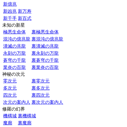
新億兆
新凶兆
新万寿
新千手
新百式
未知の新星
極悪生命体
裏極悪生命体
混沌の億兆龍
裏混沌の億兆龍
潰滅の兆龍
裏潰滅の兆龍
永刻の万龍
裏永刻の万龍
蒼穹の千龍
裏蒼穹の千龍
業炎の百龍
裏業炎の百龍
神秘の次元
零次元
裏零次元
多次元
裏多次元
四次元
裏四次元
次元の案内人
裏次元の案内人
修羅の幻界
機構城
裏機構城
魔廊
裏魔廊