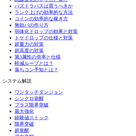
パズドラパスは買うべきか
ランク上げの効率的な方法
コインの効率的な稼ぎ方
無効パの作り方
弱体化ドロップの効果と対策
トゲドロップの仕様と対策
超重力の対策
超高度の対策
第3属性の倍率と仕様
軽減ループとは？
落ちコン予知とは？
システム解説
ワンタッチダンジョン
シンクロ覚醒
プラス限界突破
最大強化
経験値ストック
限界突破
超覚醒