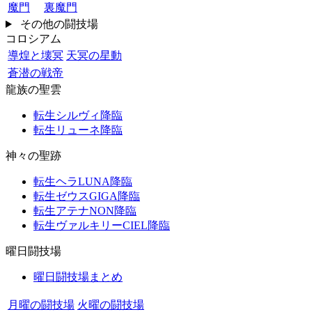
魔門
裏魔門
その他の闘技場
コロシアム
導煌と壊冥
天冥の星動
蒼潜の戦帝
龍族の聖雲
転生シルヴィ降臨
転生リューネ降臨
神々の聖跡
転生ヘラLUNA降臨
転生ゼウスGIGA降臨
転生アテナNON降臨
転生ヴァルキリーCIEL降臨
曜日闘技場
曜日闘技場まとめ
月曜の闘技場
火曜の闘技場