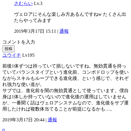
さむらい
Lv.3
ヴェロアにそんな楽しみ方あるんですねw たくさん出
たらやってみます
2019年3月17日 15:11 |
通報
コメントを入力
投稿
ユウイチ
Lv195
前後1体ずつは持っていて損しないですね。無効貫通を持っ
ていてバランスタイプという進化前、コンボドロップを使い
ながらスキルもループできる進化後、という感じで、それぞ
れ強力な使い道が。
サブでは、進化前を闇の無効貫通として使っています。僕自
身は1体しか持っていないので進化後の運用はしていません
が、一番聞く話はヴェロアシステムなので、進化後をサブ運
用したければ複数体当てることが前提になるかも…。
2019年3月17日 20:44 |
通報
0