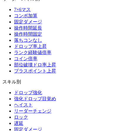
7×6マス
コンボ加算
固定ダメージ
操作時間延長
操作時間固定
落ちコンなし
ドロップ率上昇
ランク経験値倍率
コイン倍率
部位破壊ドロ率上昇
プラスポイント上昇
スキル別
ドロップ強化
強化ドロップ目覚め
ヘイスト
リーダーチェンジ
ロック
遅延
固定ダメージ