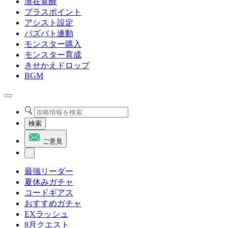
潜在覚醒
プラスポイント
アシスト設定
パズバト連動
モンスター購入
モンスター育成
きせかえドロップ
BGM
検索
ご意見
最強リーダー
夏休みガチャ
コードギアス
おすすめガチャ
EXラッシュ
8月クエスト