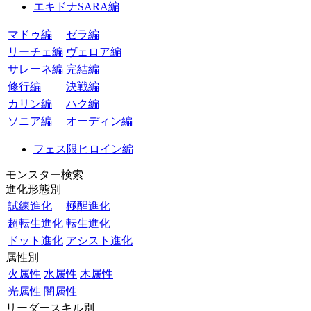
エキドナSARA編
マドゥ編
ゼラ編
リーチェ編
ヴェロア編
サレーネ編
完結編
修行編
決戦編
カリン編
ハク編
ソニア編
オーディン編
フェス限ヒロイン編
モンスター検索
進化形態別
試練進化
極醒進化
超転生進化
転生進化
ドット進化
アシスト進化
属性別
火属性
水属性
木属性
光属性
闇属性
リーダースキル別