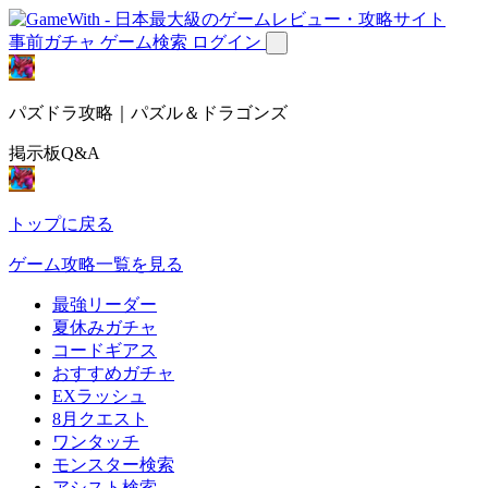
事前ガチャ
ゲーム検索
ログイン
パズドラ攻略｜パズル＆ドラゴンズ
掲示板Q&A
トップに戻る
ゲーム攻略一覧を見る
最強リーダー
夏休みガチャ
コードギアス
おすすめガチャ
EXラッシュ
8月クエスト
ワンタッチ
モンスター検索
アシスト検索