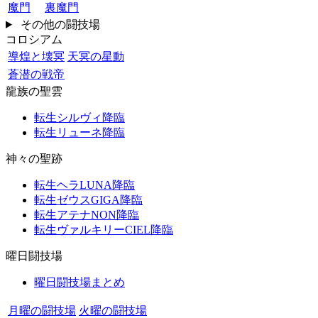
魔門
裏魔門
その他の闘技場
コロシアム
導煌と壊冥
天冥の星動
蒼潜の戦帝
龍族の聖雲
転生シルヴィ降臨
転生リューネ降臨
神々の聖跡
転生ヘラLUNA降臨
転生ゼウスGIGA降臨
転生アテナNON降臨
転生ヴァルキリーCIEL降臨
曜日闘技場
曜日闘技場まとめ
月曜の闘技場
火曜の闘技場