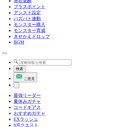
潜在覚醒
プラスポイント
アシスト設定
パズバト連動
モンスター購入
モンスター育成
きせかえドロップ
BGM
検索
ご意見
最強リーダー
夏休みガチャ
コードギアス
おすすめガチャ
EXラッシュ
8月クエスト