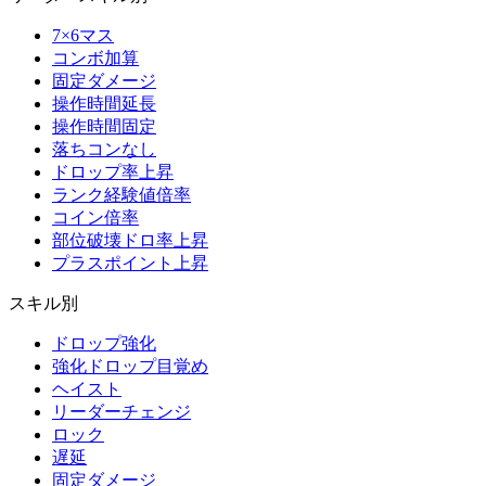
7×6マス
コンボ加算
固定ダメージ
操作時間延長
操作時間固定
落ちコンなし
ドロップ率上昇
ランク経験値倍率
コイン倍率
部位破壊ドロ率上昇
プラスポイント上昇
スキル別
ドロップ強化
強化ドロップ目覚め
ヘイスト
リーダーチェンジ
ロック
遅延
固定ダメージ