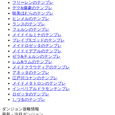
フリーレンのテンプレ
デク&爆豪のテンプレ
暁美ほむらのテンプレ
ヒンメルのテンプレ
ランスのテンプレ
フェルンのテンプレ
メイドイルミナのテンプレ
ブレイブXゴッドのテンプレ
メイドロゼッタのテンプレ
メイドイデアルのテンプレ
ゼラ&チェルンのテンプレ
レム&ラムのテンプレ
メイドクラウディアのテンプレ
アネッタのテンプレ
江戸川コナンのテンプレ
メイドメタトロンのテンプレ
インペリアルドラモンテンプレ
ロゼッタのテンプレ
しづるのテンプレ
ダンジョン攻略情報
最新・注目ダンジョン