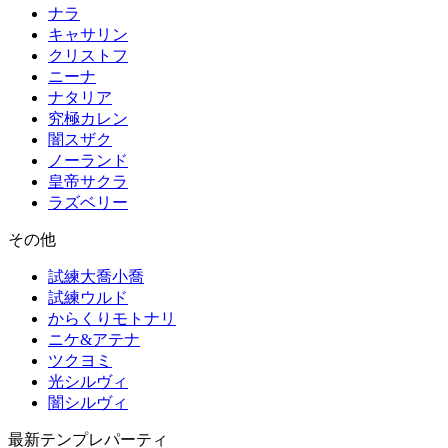
ナラ
キャサリン
クリストフ
ニーナ
ナタリア
究極カレン
闇スザク
ノーランド
皇帝サクラ
ラズベリー
その他
試練大喬小喬
試練ウルド
からくりモトナリ
ニケ&アテナ
ツクヨミ
光シルヴィ
闇シルヴィ
最新テンプレパーティ