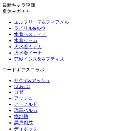
最新キャラ評価
夏休みガチャ
エルフリーデ&フィアメル
ラビリル&ルウ
水着ヘスティア
水着セッカ
火水着ミナカ
火水着ドーナ
究極イシス&ネフティス
コードギアスコラボ
サクヤ&アッシュ
LL&CC
ロゼ
アッシュ
アーノルド
琉高ハルカ
物部勲
黒戸剣成
ディボック