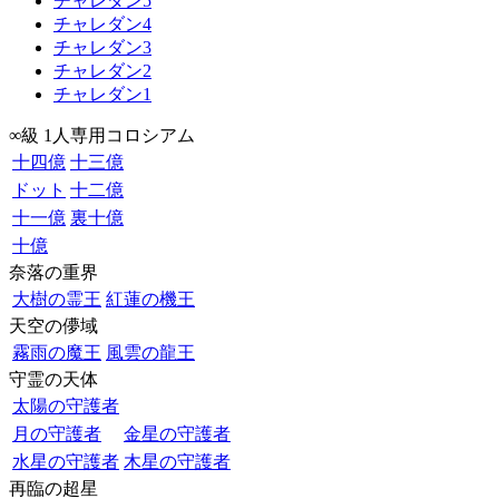
チャレダン5
チャレダン4
チャレダン3
チャレダン2
チャレダン1
∞級 1人専用コロシアム
十四億
十三億
ドット
十二億
十一億
裏十億
十億
奈落の重界
大樹の霊王
紅蓮の機王
天空の儚域
霧雨の魔王
風雲の龍王
守霊の天体
太陽の守護者
月の守護者
金星の守護者
水星の守護者
木星の守護者
再臨の超星