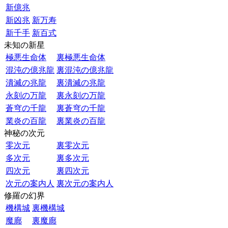
新億兆
新凶兆
新万寿
新千手
新百式
未知の新星
極悪生命体
裏極悪生命体
混沌の億兆龍
裏混沌の億兆龍
潰滅の兆龍
裏潰滅の兆龍
永刻の万龍
裏永刻の万龍
蒼穹の千龍
裏蒼穹の千龍
業炎の百龍
裏業炎の百龍
神秘の次元
零次元
裏零次元
多次元
裏多次元
四次元
裏四次元
次元の案内人
裏次元の案内人
修羅の幻界
機構城
裏機構城
魔廊
裏魔廊