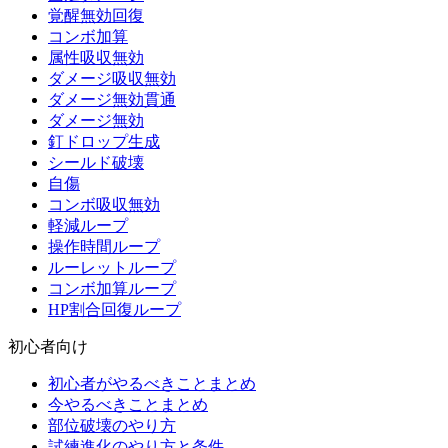
覚醒無効回復
コンボ加算
属性吸収無効
ダメージ吸収無効
ダメージ無効貫通
ダメージ無効
釘ドロップ生成
シールド破壊
自傷
コンボ吸収無効
軽減ループ
操作時間ループ
ルーレットループ
コンボ加算ループ
HP割合回復ループ
初心者向け
初心者がやるべきことまとめ
今やるべきことまとめ
部位破壊のやり方
試練進化のやり方と条件