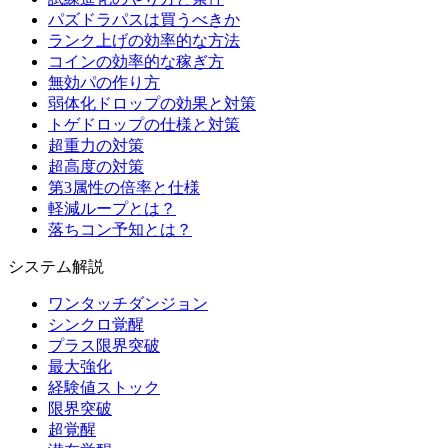
パズドラパスは買うべきか
ランク上げの効率的な方法
コインの効率的な稼ぎ方
無効パの作り方
弱体化ドロップの効果と対策
トゲドロップの仕様と対策
超重力の対策
超高度の対策
第3属性の倍率と仕様
軽減ループとは？
落ちコン予知とは？
システム解説
ワンタッチダンジョン
シンクロ覚醒
プラス限界突破
最大強化
経験値ストック
限界突破
超覚醒