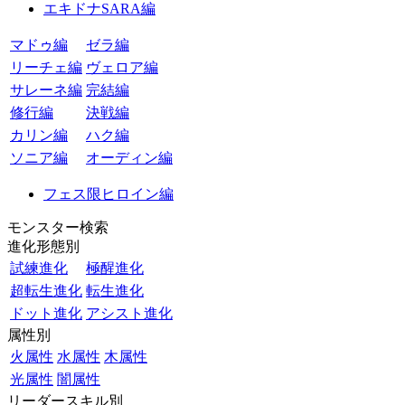
エキドナSARA編
マドゥ編
ゼラ編
リーチェ編
ヴェロア編
サレーネ編
完結編
修行編
決戦編
カリン編
ハク編
ソニア編
オーディン編
フェス限ヒロイン編
モンスター検索
進化形態別
試練進化
極醒進化
超転生進化
転生進化
ドット進化
アシスト進化
属性別
火属性
水属性
木属性
光属性
闇属性
リーダースキル別