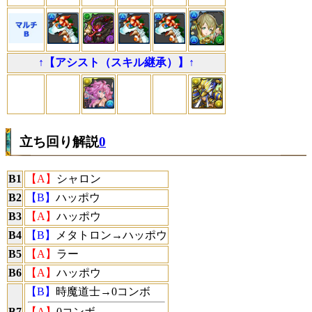
↑【アシスト（スキル継承）】↑
立ち回り解説
0
B1
【A】
シャロン
B2
【B】
ハッポウ
B3
【A】
ハッポウ
B4
【B】
メタトロン→ハッポウ
B5
【A】
ラー
B6
【A】
ハッポウ
【B】
時魔道士→0コンボ
B7
【A】
0コンボ