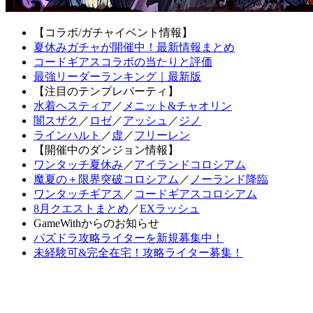
【コラボ/ガチャイベント情報】
夏休みガチャが開催中！最新情報まとめ
コードギアスコラボの当たりと評価
最強リーダーランキング｜最新版
【注目のテンプレパーティ】
水着ヘスティア
／
メニット&チャオリン
闇スザク
／
ロゼ
／
アッシュ
／
ジノ
ラインハルト
／
虚
／
フリーレン
【開催中のダンジョン情報】
ワンタッチ夏休み
／
アイランドコロシアム
魔夏の＋限界突破コロシアム
／
ノーランド降臨
ワンタッチギアス
／
コードギアスコロシアム
8月クエストまとめ
／
EXラッシュ
GameWithからのお知らせ
パズドラ攻略ライターを新規募集中！
未経験可&完全在宅！攻略ライター募集！