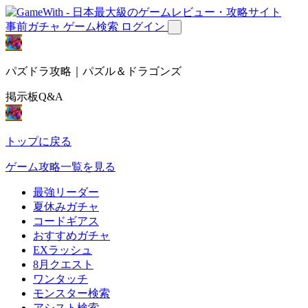
事前ガチャ
ゲーム検索
ログイン
パズドラ攻略｜パズル＆ドラゴンズ
掲示板Q&A
トップに戻る
ゲーム攻略一覧を見る
最強リーダー
夏休みガチャ
コードギアス
おすすめガチャ
EXラッシュ
8月クエスト
ワンタッチ
モンスター検索
アシスト検索