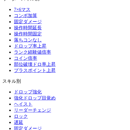
7×6マス
コンボ加算
固定ダメージ
操作時間延長
操作時間固定
落ちコンなし
ドロップ率上昇
ランク経験値倍率
コイン倍率
部位破壊ドロ率上昇
プラスポイント上昇
スキル別
ドロップ強化
強化ドロップ目覚め
ヘイスト
リーダーチェンジ
ロック
遅延
固定ダメージ