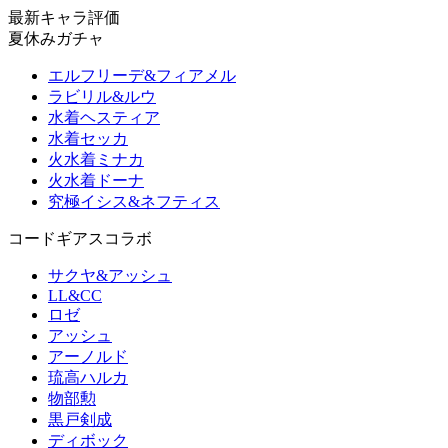
最新キャラ評価
夏休みガチャ
エルフリーデ&フィアメル
ラビリル&ルウ
水着ヘスティア
水着セッカ
火水着ミナカ
火水着ドーナ
究極イシス&ネフティス
コードギアスコラボ
サクヤ&アッシュ
LL&CC
ロゼ
アッシュ
アーノルド
琉高ハルカ
物部勲
黒戸剣成
ディボック