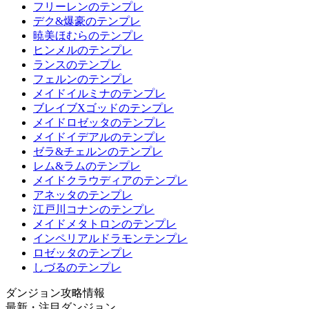
フリーレンのテンプレ
デク&爆豪のテンプレ
暁美ほむらのテンプレ
ヒンメルのテンプレ
ランスのテンプレ
フェルンのテンプレ
メイドイルミナのテンプレ
ブレイブXゴッドのテンプレ
メイドロゼッタのテンプレ
メイドイデアルのテンプレ
ゼラ&チェルンのテンプレ
レム&ラムのテンプレ
メイドクラウディアのテンプレ
アネッタのテンプレ
江戸川コナンのテンプレ
メイドメタトロンのテンプレ
インペリアルドラモンテンプレ
ロゼッタのテンプレ
しづるのテンプレ
ダンジョン攻略情報
最新・注目ダンジョン