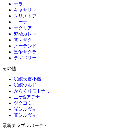
ナラ
キャサリン
クリストフ
ニーナ
ナタリア
究極カレン
闇スザク
ノーランド
皇帝サクラ
ラズベリー
その他
試練大喬小喬
試練ウルド
からくりモトナリ
ニケ&アテナ
ツクヨミ
光シルヴィ
闇シルヴィ
最新テンプレパーティ