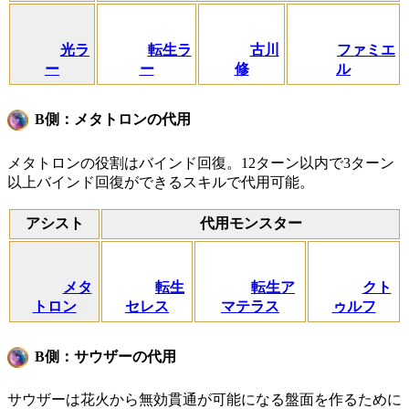
光ラ
転生ラ
古川
ファミエ
ー
ー
修
ル
B側：メタトロンの代用
メタトロンの役割はバインド回復。12ターン以内で3ターン
以上バインド回復ができるスキルで代用可能。
アシスト
代用モンスター
メタ
転生
転生ア
クト
トロン
セレス
マテラス
ゥルフ
B側：サウザーの代用
サウザーは花火から無効貫通が可能になる盤面を作るために