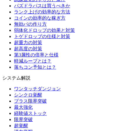
パズドラパスは買うべきか
ランク上げの効率的な方法
コインの効率的な稼ぎ方
無効パの作り方
弱体化ドロップの効果と対策
トゲドロップの仕様と対策
超重力の対策
超高度の対策
第3属性の倍率と仕様
軽減ループとは？
落ちコン予知とは？
システム解説
ワンタッチダンジョン
シンクロ覚醒
プラス限界突破
最大強化
経験値ストック
限界突破
超覚醒