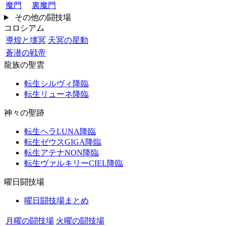
魔門
裏魔門
その他の闘技場
コロシアム
導煌と壊冥
天冥の星動
蒼潜の戦帝
龍族の聖雲
転生シルヴィ降臨
転生リューネ降臨
神々の聖跡
転生ヘラLUNA降臨
転生ゼウスGIGA降臨
転生アテナNON降臨
転生ヴァルキリーCIEL降臨
曜日闘技場
曜日闘技場まとめ
月曜の闘技場
火曜の闘技場