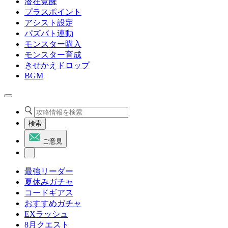
潜在覚醒
プラスポイント
アシスト設定
パズバト連動
モンスター購入
モンスター育成
きせかえドロップ
BGM
検索
ご意見
最強リーダー
夏休みガチャ
コードギアス
おすすめガチャ
EXラッシュ
8月クエスト