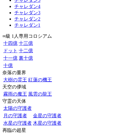
チャレダン5
チャレダン4
チャレダン3
チャレダン2
チャレダン1
∞級 1人専用コロシアム
十四億
十三億
ドット
十二億
十一億
裏十億
十億
奈落の重界
大樹の霊王
紅蓮の機王
天空の儚域
霧雨の魔王
風雲の龍王
守霊の天体
太陽の守護者
月の守護者
金星の守護者
水星の守護者
木星の守護者
再臨の超星