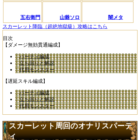
五右衛門
山爺ソロ
闇メタ
スカーレット降臨（超絶地獄級）攻略はこちら
目次
【ダメージ無効貫通編成】
パーティ編成
立ち回りと解説
代用モンスター
【遅延スキル編成】
パーティ編成
立ち回りと解説
代用モンスター
スカーレット周回のオナリスパーテ
ィ