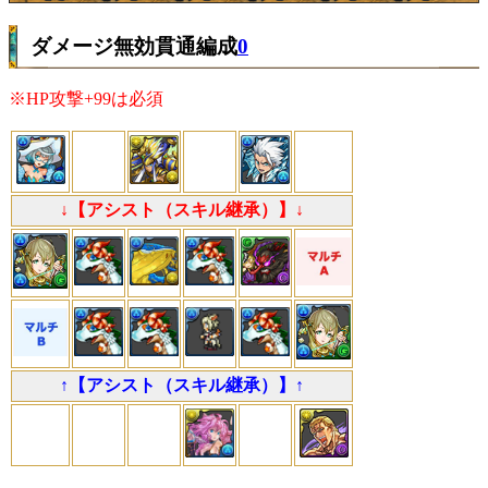
ダメージ無効貫通編成
0
※HP攻撃+99は必須
↓【アシスト（スキル継承）】↓
↑【アシスト（スキル継承）】↑