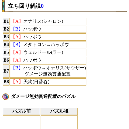
立ち回り解説
0
B1
【A】
オナリス(シャロン)
B2
【B】
ハッポウ
B3
【A】
ハッポウ
B4
【B】
メタトロン→ハッポウ
B5
【A】
ウェルドール(ラー)
B6
【A】
ハッポウ
【B】
ハッポウ→オナリス(サウザー)
B7
ダメージ無効貫通配置
B8
【A】
天狗(日番谷)
ダメージ無効貫通配置のパズル
パズル前
パズル後