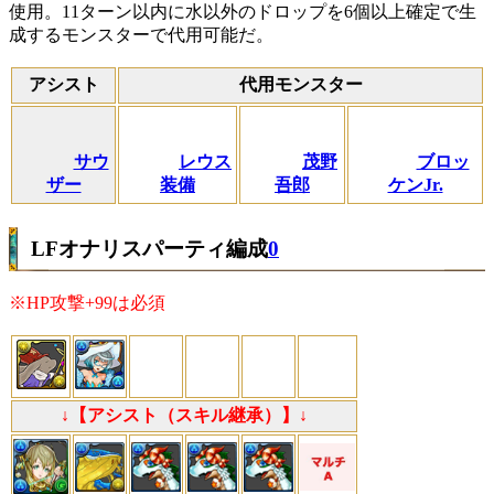
使用。11ターン以内に水以外のドロップを6個以上確定で生
成するモンスターで代用可能だ。
アシスト
代用モンスター
サウ
レウス
茂野
ブロッ
ザー
装備
吾郎
ケンJr.
LFオナリスパーティ編成
0
※HP攻撃+99は必須
↓【アシスト（スキル継承）】↓