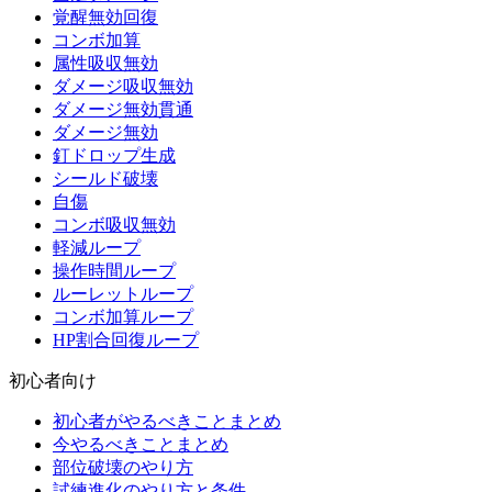
覚醒無効回復
コンボ加算
属性吸収無効
ダメージ吸収無効
ダメージ無効貫通
ダメージ無効
釘ドロップ生成
シールド破壊
自傷
コンボ吸収無効
軽減ループ
操作時間ループ
ルーレットループ
コンボ加算ループ
HP割合回復ループ
初心者向け
初心者がやるべきことまとめ
今やるべきことまとめ
部位破壊のやり方
試練進化のやり方と条件