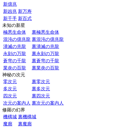
新億兆
新凶兆
新万寿
新千手
新百式
未知の新星
極悪生命体
裏極悪生命体
混沌の億兆龍
裏混沌の億兆龍
潰滅の兆龍
裏潰滅の兆龍
永刻の万龍
裏永刻の万龍
蒼穹の千龍
裏蒼穹の千龍
業炎の百龍
裏業炎の百龍
神秘の次元
零次元
裏零次元
多次元
裏多次元
四次元
裏四次元
次元の案内人
裏次元の案内人
修羅の幻界
機構城
裏機構城
魔廊
裏魔廊