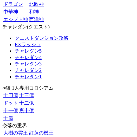
ドラゴン
北欧神
中華神
和神
エジプト神
西洋神
チャレダン(クエスト)
クエストダンジョン攻略
EXラッシュ
チャレダン5
チャレダン4
チャレダン3
チャレダン2
チャレダン1
∞級 1人専用コロシアム
十四億
十三億
ドット
十二億
十一億
裏十億
十億
奈落の重界
大樹の霊王
紅蓮の機王