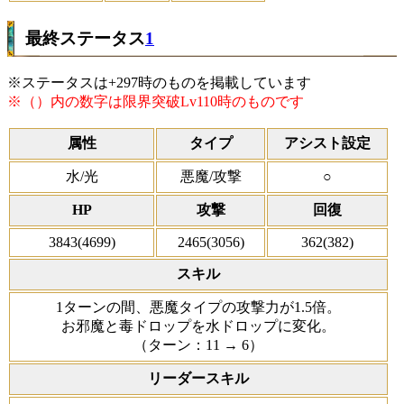
最終ステータス
1
※ステータスは+297時のものを掲載しています
※（）内の数字は限界突破Lv110時のものです
属性
タイプ
アシスト設定
水/光
悪魔/攻撃
○
HP
攻撃
回復
3843(4699)
2465(3056)
362(382)
スキル
1ターンの間、悪魔タイプの攻撃力が1.5倍。
お邪魔と毒ドロップを水ドロップに変化。
（ターン：11 → 6）
リーダースキル