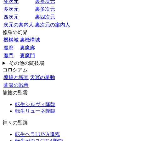
零次元
裏零次元
多次元
裏多次元
四次元
裏四次元
次元の案内人
裏次元の案内人
修羅の幻界
機構城
裏機構城
魔廊
裏魔廊
魔門
裏魔門
その他の闘技場
コロシアム
導煌と壊冥
天冥の星動
蒼潜の戦帝
龍族の聖雲
転生シルヴィ降臨
転生リューネ降臨
神々の聖跡
転生ヘラLUNA降臨
転生ゼウスGIGA降臨