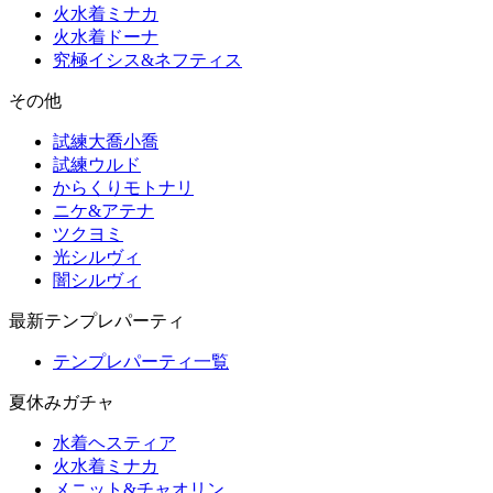
火水着ミナカ
火水着ドーナ
究極イシス&ネフティス
その他
試練大喬小喬
試練ウルド
からくりモトナリ
ニケ&アテナ
ツクヨミ
光シルヴィ
闇シルヴィ
最新テンプレパーティ
テンプレパーティ一覧
夏休みガチャ
水着ヘスティア
火水着ミナカ
メニット&チャオリン