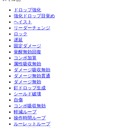
ドロップ強化
強化ドロップ目覚め
ヘイスト
リーダーチェンジ
ロック
遅延
固定ダメージ
覚醒無効回復
コンボ加算
属性吸収無効
ダメージ吸収無効
ダメージ無効貫通
ダメージ無効
釘ドロップ生成
シールド破壊
自傷
コンボ吸収無効
軽減ループ
操作時間ループ
ルーレットループ