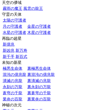
天空の儚域
霧雨の魔王
風雲の龍王
守霊の天体
太陽の守護者
月の守護者
金星の守護者
水星の守護者
木星の守護者
再臨の超星
新億兆
新凶兆
新万寿
新千手
新百式
未知の新星
極悪生命体
裏極悪生命体
混沌の億兆龍
裏混沌の億兆龍
潰滅の兆龍
裏潰滅の兆龍
永刻の万龍
裏永刻の万龍
蒼穹の千龍
裏蒼穹の千龍
業炎の百龍
裏業炎の百龍
神秘の次元