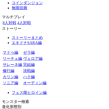
コインダンジョン
無限回廊
マルチプレイ
8人対戦
4人対戦
ストーリー
ストーリーまとめ
エキドナSARA編
マドゥ編
ゼラ編
リーチェ編
ヴェロア編
サレーネ編
完結編
修行編
決戦編
カリン編
ハク編
ソニア編
オーディン編
フェス限ヒロイン編
モンスター検索
進化形態別