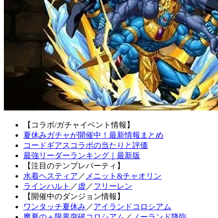
【コラボ/ガチャイベント情報】
夏休みガチャが開催中！最新情報まとめ
コードギアスコラボの当たりと評価
最強リーダーランキング｜最新版
【注目のテンプレパーティ】
水着ヘスティア
／
メニット&チャオリン
ラインハルト
／
虚
／
フリーレン
【開催中のダンジョン情報】
ワンタッチ夏休み
／
アイランドコロシアム
魔夏の＋限界突破コロシアム
／
ノーランド降臨