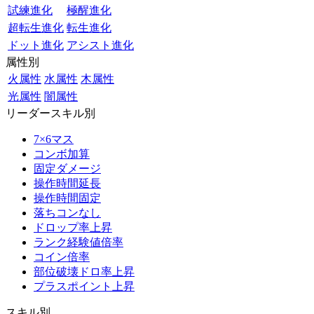
試練進化
極醒進化
超転生進化
転生進化
ドット進化
アシスト進化
属性別
火属性
水属性
木属性
光属性
闇属性
リーダースキル別
7×6マス
コンボ加算
固定ダメージ
操作時間延長
操作時間固定
落ちコンなし
ドロップ率上昇
ランク経験値倍率
コイン倍率
部位破壊ドロ率上昇
プラスポイント上昇
スキル別