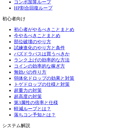
コンボ加算ループ
HP割合回復ループ
初心者向け
初心者がやるべきことまとめ
今やるべきことまとめ
部位破壊のやり方
試練進化のやり方と条件
パズドラパスは買うべきか
ランク上げの効率的な方法
コインの効率的な稼ぎ方
無効パの作り方
弱体化ドロップの効果と対策
トゲドロップの仕様と対策
超重力の対策
超高度の対策
第3属性の倍率と仕様
軽減ループとは？
落ちコン予知とは？
システム解説