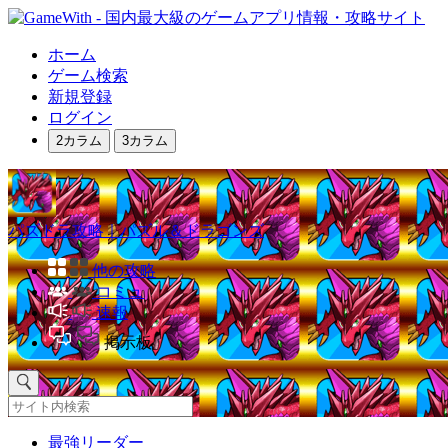
ホーム
ゲーム検索
新規登録
ログイン
2カラム
3カラム
パズドラ攻略｜パズル＆ドラゴンズ
他の攻略
コミュ
速報
掲示板
最強リーダー