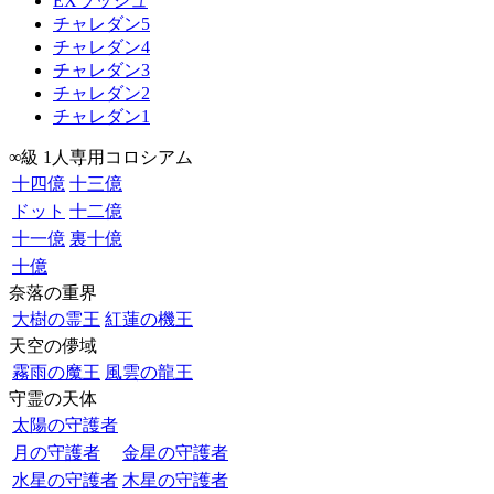
EXラッシュ
チャレダン5
チャレダン4
チャレダン3
チャレダン2
チャレダン1
∞級 1人専用コロシアム
十四億
十三億
ドット
十二億
十一億
裏十億
十億
奈落の重界
大樹の霊王
紅蓮の機王
天空の儚域
霧雨の魔王
風雲の龍王
守霊の天体
太陽の守護者
月の守護者
金星の守護者
水星の守護者
木星の守護者