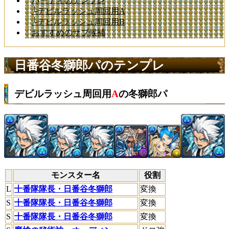
パーティのテンプレ
└デビルラッシュ周回用A
└デビルラッシュ周回用B
おすすめのサブ候補
日番谷冬獅郎パのテンプレ
デビルラッシュ周回用
A
の冬獅郎パ
モンスター名
役割
L
十番隊隊長・日番谷冬獅郎
変換
S
十番隊隊長・日番谷冬獅郎
変換
S
十番隊隊長・日番谷冬獅郎
変換