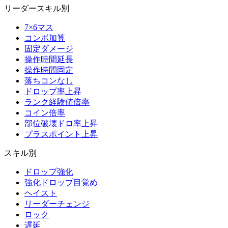
リーダースキル別
7×6マス
コンボ加算
固定ダメージ
操作時間延長
操作時間固定
落ちコンなし
ドロップ率上昇
ランク経験値倍率
コイン倍率
部位破壊ドロ率上昇
プラスポイント上昇
スキル別
ドロップ強化
強化ドロップ目覚め
ヘイスト
リーダーチェンジ
ロック
遅延