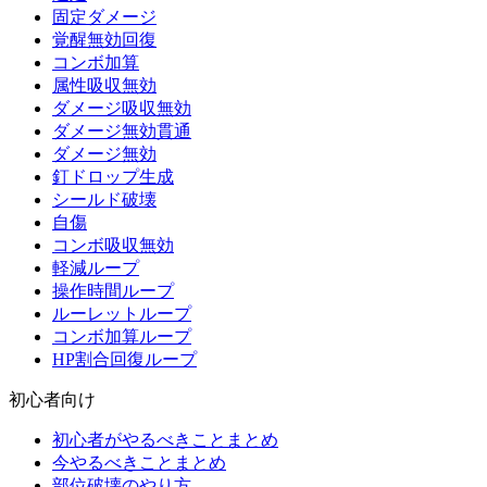
固定ダメージ
覚醒無効回復
コンボ加算
属性吸収無効
ダメージ吸収無効
ダメージ無効貫通
ダメージ無効
釘ドロップ生成
シールド破壊
自傷
コンボ吸収無効
軽減ループ
操作時間ループ
ルーレットループ
コンボ加算ループ
HP割合回復ループ
初心者向け
初心者がやるべきことまとめ
今やるべきことまとめ
部位破壊のやり方