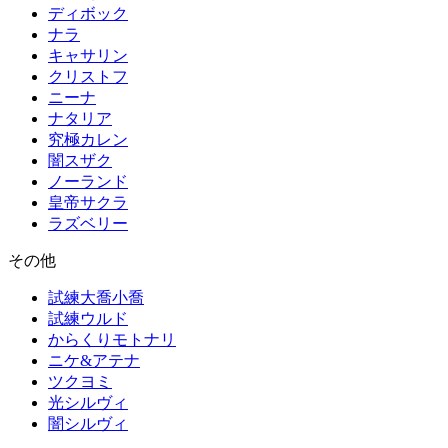
ディボック
ナラ
キャサリン
クリストフ
ニーナ
ナタリア
究極カレン
闇スザク
ノーランド
皇帝サクラ
ラズベリー
その他
試練大喬小喬
試練ウルド
からくりモトナリ
ニケ&アテナ
ツクヨミ
光シルヴィ
闇シルヴィ