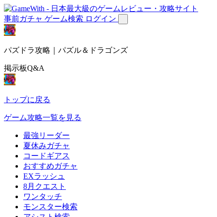
事前ガチャ
ゲーム検索
ログイン
パズドラ攻略｜パズル＆ドラゴンズ
掲示板Q&A
トップに戻る
ゲーム攻略一覧を見る
最強リーダー
夏休みガチャ
コードギアス
おすすめガチャ
EXラッシュ
8月クエスト
ワンタッチ
モンスター検索
アシスト検索