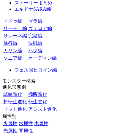
ストーリーまとめ
エキドナSARA編
マドゥ編
ゼラ編
リーチェ編
ヴェロア編
サレーネ編
完結編
修行編
決戦編
カリン編
ハク編
ソニア編
オーディン編
フェス限ヒロイン編
モンスター検索
進化形態別
試練進化
極醒進化
超転生進化
転生進化
ドット進化
アシスト進化
属性別
火属性
水属性
木属性
光属性
闇属性