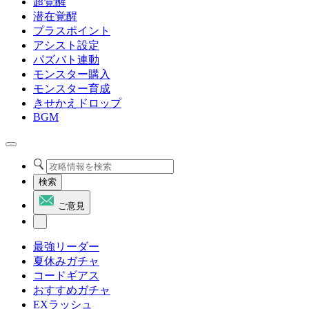
超覚醒
潜在覚醒
プラスポイント
アシスト設定
パズバト連動
モンスター購入
モンスター育成
きせかえドロップ
BGM
検索
ご意見
最強リーダー
夏休みガチャ
コードギアス
おすすめガチャ
EXラッシュ