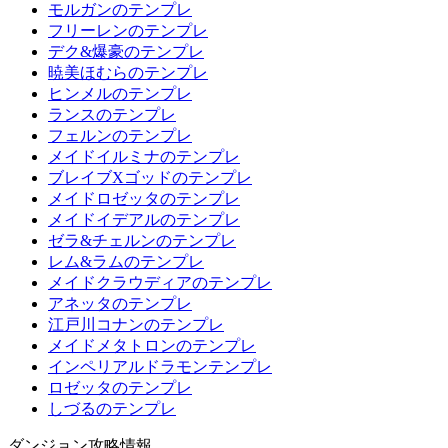
モルガンのテンプレ
フリーレンのテンプレ
デク&爆豪のテンプレ
暁美ほむらのテンプレ
ヒンメルのテンプレ
ランスのテンプレ
フェルンのテンプレ
メイドイルミナのテンプレ
ブレイブXゴッドのテンプレ
メイドロゼッタのテンプレ
メイドイデアルのテンプレ
ゼラ&チェルンのテンプレ
レム&ラムのテンプレ
メイドクラウディアのテンプレ
アネッタのテンプレ
江戸川コナンのテンプレ
メイドメタトロンのテンプレ
インペリアルドラモンテンプレ
ロゼッタのテンプレ
しづるのテンプレ
ダンジョン攻略情報