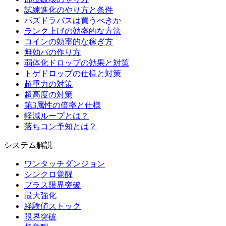
試練進化のやり方と条件
パズドラパスは買うべきか
ランク上げの効率的な方法
コインの効率的な稼ぎ方
無効パの作り方
弱体化ドロップの効果と対策
トゲドロップの仕様と対策
超重力の対策
超高度の対策
第3属性の倍率と仕様
軽減ループとは？
落ちコン予知とは？
システム解説
ワンタッチダンジョン
シンクロ覚醒
プラス限界突破
最大強化
経験値ストック
限界突破