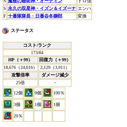
S
魔槍の秘術神・オーディン
ドロ強
S
永久の双星神・イズン＆イズーナ
エンハ
F
十番隊隊長・日番谷冬獅郎
変換
ステータス
コスト/ランク
173/84
HP（＋99）
回復力（＋99）
18,676（24,616）
2,129（3,911）
攻撃倍率
ダメージ減少
25倍
−
12個
9個
100％
3個
1個
1個
20％