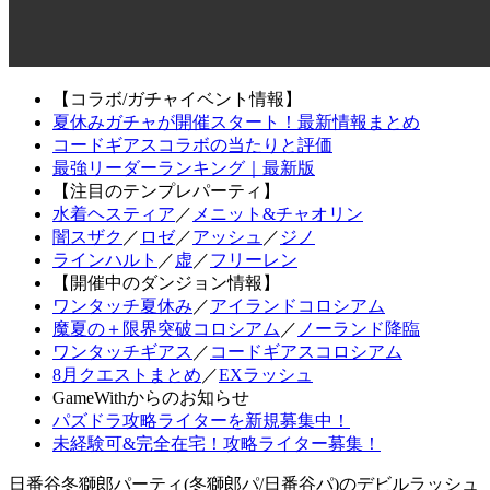
【コラボ/ガチャイベント情報】
夏休みガチャが開催スタート！最新情報まとめ
コードギアスコラボの当たりと評価
最強リーダーランキング｜最新版
【注目のテンプレパーティ】
水着ヘスティア
／
メニット&チャオリン
闇スザク
／
ロゼ
／
アッシュ
／
ジノ
ラインハルト
／
虚
／
フリーレン
【開催中のダンジョン情報】
ワンタッチ夏休み
／
アイランドコロシアム
魔夏の＋限界突破コロシアム
／
ノーランド降臨
ワンタッチギアス
／
コードギアスコロシアム
8月クエストまとめ
／
EXラッシュ
GameWithからのお知らせ
パズドラ攻略ライターを新規募集中！
未経験可&完全在宅！攻略ライター募集！
日番谷冬獅郎パーティ(冬獅郎パ/日番谷パ)のデビルラッシュ