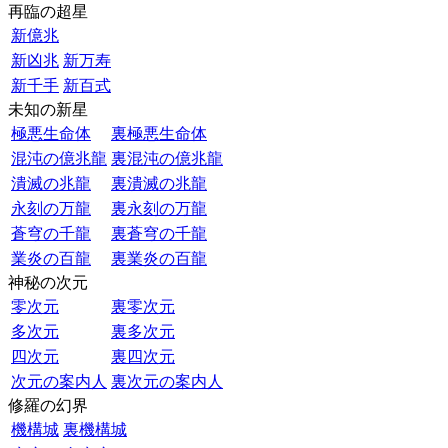
再臨の超星
新億兆
新凶兆
新万寿
新千手
新百式
未知の新星
極悪生命体
裏極悪生命体
混沌の億兆龍
裏混沌の億兆龍
潰滅の兆龍
裏潰滅の兆龍
永刻の万龍
裏永刻の万龍
蒼穹の千龍
裏蒼穹の千龍
業炎の百龍
裏業炎の百龍
神秘の次元
零次元
裏零次元
多次元
裏多次元
四次元
裏四次元
次元の案内人
裏次元の案内人
修羅の幻界
機構城
裏機構城