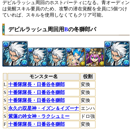
デビルラッシュ周回のホストパーティになる。青オーディン
は覚醒スキル要員のため、攻撃の潜在覚醒を全員に5個つけ
ていれば、スキルを使用しなくてもクリア可能。
デビルラッシュ周回用
B
の冬獅郎パ
モンスター名
役割
L
十番隊隊長・日番谷冬獅郎
変換
S
十番隊隊長・日番谷冬獅郎
変換
S
十番隊隊長・日番谷冬獅郎
変換
S
永久の双星神・イズン＆イズーナ
エンハ
S
紫蓮の吟女神・ラクシュミー
ドロ強
F
十番隊隊長・日番谷冬獅郎
変換