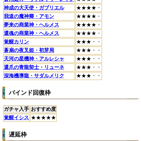
神成の大天使・ガブリエル
★★★★・
我道の魔神卿・アモン
★★★★・
夢来の商業神・ヘルメス
★★★★・
還魂の商業神・ヘルメス
★★★★・
覚醒カリン
★★★・・
蒼扇の夜叉姫・初芽局
★★★・・
天河の星機神・アルレシャ
★★★・・
還爪の青龍契士・リューネ
★★★・・
深海機導龍・サダルメリク
★★★・・
バインド回復枠
ガチャ入手
おすすめ度
覚醒イシス
★★★★★
遅延枠