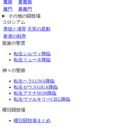
魔廊
裏魔廊
魔門
裏魔門
その他の闘技場
コロシアム
導煌と壊冥
天冥の星動
蒼潜の戦帝
龍族の聖雲
転生シルヴィ降臨
転生リューネ降臨
神々の聖跡
転生ヘラLUNA降臨
転生ゼウスGIGA降臨
転生アテナNON降臨
転生ヴァルキリーCIEL降臨
曜日闘技場
曜日闘技場まとめ