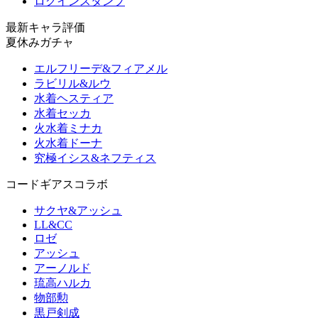
ログインスタンプ
最新キャラ評価
夏休みガチャ
エルフリーデ&フィアメル
ラビリル&ルウ
水着ヘスティア
水着セッカ
火水着ミナカ
火水着ドーナ
究極イシス&ネフティス
コードギアスコラボ
サクヤ&アッシュ
LL&CC
ロゼ
アッシュ
アーノルド
琉高ハルカ
物部勲
黒戸剣成