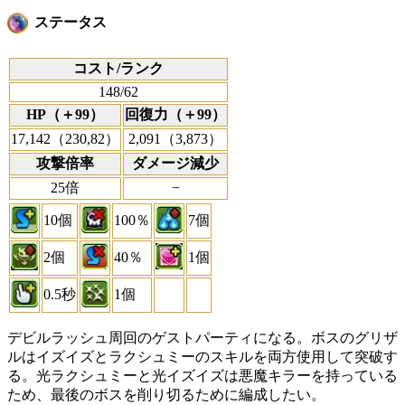
ステータス
コスト/ランク
148/62
HP（＋99）
回復力（＋99）
17,142（230,82）
2,091（3,873）
攻撃倍率
ダメージ減少
25倍
−
10個
100％
7個
2個
40％
1個
0.5秒
1個
デビルラッシュ周回のゲストパーティになる。ボスのグリザ
ルはイズイズとラクシュミーのスキルを両方使用して突破す
る。光ラクシュミーと光イズイズは悪魔キラーを持っている
ため、最後のボスを削り切るために編成したい。