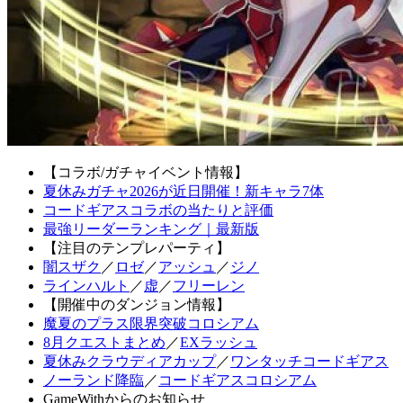
【コラボ/ガチャイベント情報】
夏休みガチャ2026が近日開催！新キャラ7体
コードギアスコラボの当たりと評価
最強リーダーランキング｜最新版
【注目のテンプレパーティ】
闇スザク
／
ロゼ
／
アッシュ
／
ジノ
ラインハルト
／
虚
／
フリーレン
【開催中のダンジョン情報】
魔夏のプラス限界突破コロシアム
8月クエストまとめ
／
EXラッシュ
夏休みクラウディアカップ
／
ワンタッチコードギアス
ノーランド降臨
／
コードギアスコロシアム
GameWithからのお知らせ