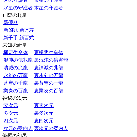
月の守護者
金星の守護者
水星の守護者
木星の守護者
再臨の超星
新億兆
新凶兆
新万寿
新千手
新百式
未知の新星
極悪生命体
裏極悪生命体
混沌の億兆龍
裏混沌の億兆龍
潰滅の兆龍
裏潰滅の兆龍
永刻の万龍
裏永刻の万龍
蒼穹の千龍
裏蒼穹の千龍
業炎の百龍
裏業炎の百龍
神秘の次元
零次元
裏零次元
多次元
裏多次元
四次元
裏四次元
次元の案内人
裏次元の案内人
修羅の幻界