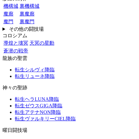
機構城
裏機構城
魔廊
裏魔廊
魔門
裏魔門
その他の闘技場
コロシアム
導煌と壊冥
天冥の星動
蒼潜の戦帝
龍族の聖雲
転生シルヴィ降臨
転生リューネ降臨
神々の聖跡
転生ヘラLUNA降臨
転生ゼウスGIGA降臨
転生アテナNON降臨
転生ヴァルキリーCIEL降臨
曜日闘技場