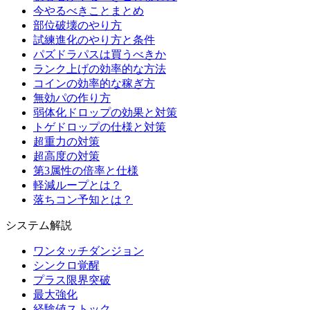
今やるべきことまとめ
部位破壊のやり方
試練進化のやり方と条件
パズドラパスは買うべきか
ランク上げの効率的な方法
コインの効率的な稼ぎ方
無効パの作り方
弱体化ドロップの効果と対策
トゲドロップの仕様と対策
超重力の対策
超高度の対策
第3属性の倍率と仕様
軽減ループとは？
落ちコン予知とは？
システム解説
ワンタッチダンジョン
シンクロ覚醒
プラス限界突破
最大強化
経験値ストック