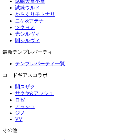
試練大喬小喬
試練ウルド
からくりモトナリ
ニケ&アテナ
ツクヨミ
光シルヴィ
闇シルヴィ
最新テンプレパーティ
テンプレパーティ一覧
コードギアスコラボ
闇スザク
サクヤ&アッシュ
ロゼ
アッシュ
ジノ
VV
その他