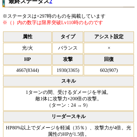
最終ステータス
2
※ステータスは+297時のものを掲載しています
※（）内の数字は限界突破Lv110時のものです
属性
タイプ
アシスト設定
光/火
バランス
×
HP
攻撃
回復
4667(8344)
1930(3365)
602(907)
スキル
1ターンの間、受けるダメージを半減。
敵1体に攻撃力×200倍の攻撃。
（ターン：24 → 9）
リーダースキル
HP80%以上でダメージを軽減（35％）、攻撃力が4倍。光
属性のHPが1.5倍。