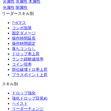
火属性
水属性
木属性
光属性
闇属性
リーダースキル別
7×6マス
コンボ加算
固定ダメージ
操作時間延長
操作時間固定
落ちコンなし
ドロップ率上昇
ランク経験値倍率
コイン倍率
部位破壊ドロ率上昇
プラスポイント上昇
スキル別
ドロップ強化
強化ドロップ目覚め
ヘイスト
リーダーチェンジ