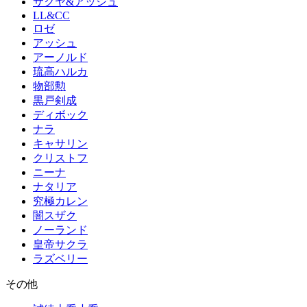
サクヤ&アッシュ
LL&CC
ロゼ
アッシュ
アーノルド
琉高ハルカ
物部勲
黒戸剣成
ディボック
ナラ
キャサリン
クリストフ
ニーナ
ナタリア
究極カレン
闇スザク
ノーランド
皇帝サクラ
ラズベリー
その他