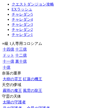
クエストダンジョン攻略
EXラッシュ
チャレダン5
チャレダン4
チャレダン3
チャレダン2
チャレダン1
∞級 1人専用コロシアム
十四億
十三億
ドット
十二億
十一億
裏十億
十億
奈落の重界
大樹の霊王
紅蓮の機王
天空の儚域
霧雨の魔王
風雲の龍王
守霊の天体
太陽の守護者