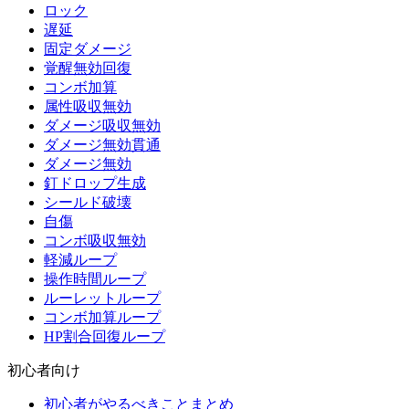
ロック
遅延
固定ダメージ
覚醒無効回復
コンボ加算
属性吸収無効
ダメージ吸収無効
ダメージ無効貫通
ダメージ無効
釘ドロップ生成
シールド破壊
自傷
コンボ吸収無効
軽減ループ
操作時間ループ
ルーレットループ
コンボ加算ループ
HP割合回復ループ
初心者向け
初心者がやるべきことまとめ