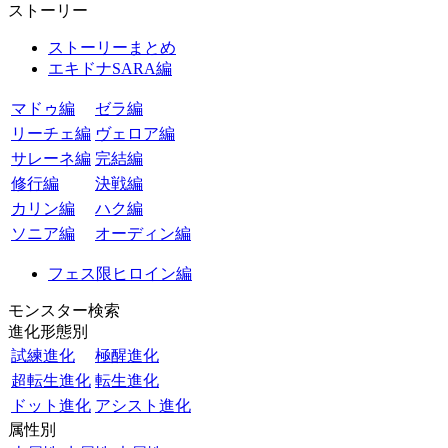
ストーリー
ストーリーまとめ
エキドナSARA編
マドゥ編
ゼラ編
リーチェ編
ヴェロア編
サレーネ編
完結編
修行編
決戦編
カリン編
ハク編
ソニア編
オーディン編
フェス限ヒロイン編
モンスター検索
進化形態別
試練進化
極醒進化
超転生進化
転生進化
ドット進化
アシスト進化
属性別