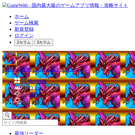
ホーム
ゲーム検索
新規登録
ログイン
2カラム
3カラム
パズドラ攻略｜パズル＆ドラゴンズ
他の攻略
コミュ
速報
掲示板
最強リーダー