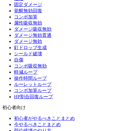
固定ダメージ
覚醒無効回復
コンボ加算
属性吸収無効
ダメージ吸収無効
ダメージ無効貫通
ダメージ無効
釘ドロップ生成
シールド破壊
自傷
コンボ吸収無効
軽減ループ
操作時間ループ
ルーレットループ
コンボ加算ループ
HP割合回復ループ
初心者向け
初心者がやるべきことまとめ
今やるべきことまとめ
部位破壊のやり方