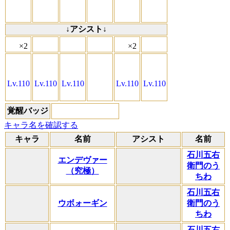
↓アシスト↓
×2
×2
Lv.110
Lv.110
Lv.110
Lv.110
Lv.110
覚醒バッジ
キャラ名を確認する
キャラ
名前
アシスト
名前
石川五右
エンデヴァー
衛門のう
（究極）
ちわ
石川五右
ウボォーギン
衛門のう
ちわ
石川五右