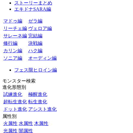
ストーリーまとめ
エキドナSARA編
マドゥ編
ゼラ編
リーチェ編
ヴェロア編
サレーネ編
完結編
修行編
決戦編
カリン編
ハク編
ソニア編
オーディン編
フェス限ヒロイン編
モンスター検索
進化形態別
試練進化
極醒進化
超転生進化
転生進化
ドット進化
アシスト進化
属性別
火属性
水属性
木属性
光属性
闇属性