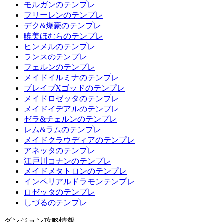
モルガンのテンプレ
フリーレンのテンプレ
デク&爆豪のテンプレ
暁美ほむらのテンプレ
ヒンメルのテンプレ
ランスのテンプレ
フェルンのテンプレ
メイドイルミナのテンプレ
ブレイブXゴッドのテンプレ
メイドロゼッタのテンプレ
メイドイデアルのテンプレ
ゼラ&チェルンのテンプレ
レム&ラムのテンプレ
メイドクラウディアのテンプレ
アネッタのテンプレ
江戸川コナンのテンプレ
メイドメタトロンのテンプレ
インペリアルドラモンテンプレ
ロゼッタのテンプレ
しづるのテンプレ
ダンジョン攻略情報