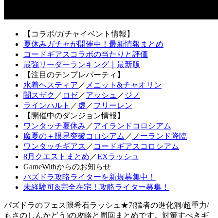
【コラボ/ガチャイベント情報】
夏休みガチャが開催中！最新情報まとめ
コードギアスコラボの当たりと評価
最強リーダーランキング｜最新版
【注目のテンプレパーティ】
水着ヘスティア
／
メニット&チャオリン
闇スザク
／
ロゼ
／
アッシュ
／
ジノ
ラインハルト
／
虚
／
フリーレン
【開催中のダンジョン情報】
ワンタッチ夏休み
／
アイランドコロシアム
魔夏の＋限界突破コロシアム
／
ノーランド降臨
ワンタッチギアス
／
コードギアスコロシアム
8月クエストまとめ
／
EXラッシュ
GameWithからのお知らせ
パズドラ攻略ライターを新規募集中！
未経験可&完全在宅！攻略ライター募集！
パズドラのフェス限希石ラッシュ★7(猛者の進化洞/超重力/
もさのしんかどう)の攻略と周回まとめです。対策すべきギ