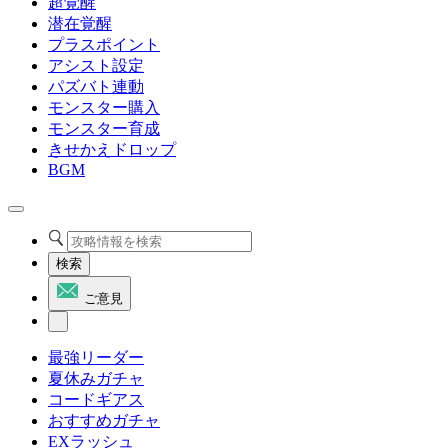
超覚醒
潜在覚醒
プラスポイント
アシスト設定
パズバト連動
モンスター購入
モンスター育成
きせかえドロップ
BGM
検索
ご意見
最強リーダー
夏休みガチャ
コードギアス
おすすめガチャ
EXラッシュ