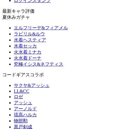
ログインスタンプ
最新キャラ評価
夏休みガチャ
エルフリーデ&フィアメル
ラビリル&ルウ
水着ヘスティア
水着セッカ
火水着ミナカ
火水着ドーナ
究極イシス&ネフティス
コードギアスコラボ
サクヤ&アッシュ
LL&CC
ロゼ
アッシュ
アーノルド
琉高ハルカ
物部勲
黒戸剣成