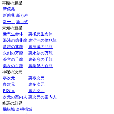
再臨の超星
新億兆
新凶兆
新万寿
新千手
新百式
未知の新星
極悪生命体
裏極悪生命体
混沌の億兆龍
裏混沌の億兆龍
潰滅の兆龍
裏潰滅の兆龍
永刻の万龍
裏永刻の万龍
蒼穹の千龍
裏蒼穹の千龍
業炎の百龍
裏業炎の百龍
神秘の次元
零次元
裏零次元
多次元
裏多次元
四次元
裏四次元
次元の案内人
裏次元の案内人
修羅の幻界
機構城
裏機構城