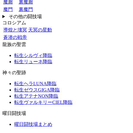
魔廊
裏魔廊
魔門
裏魔門
その他の闘技場
コロシアム
導煌と壊冥
天冥の星動
蒼潜の戦帝
龍族の聖雲
転生シルヴィ降臨
転生リューネ降臨
神々の聖跡
転生ヘラLUNA降臨
転生ゼウスGIGA降臨
転生アテナNON降臨
転生ヴァルキリーCIEL降臨
曜日闘技場
曜日闘技場まとめ