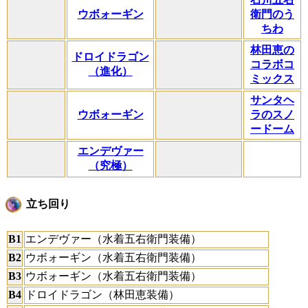
ウボォーギン
衛門のう
ちわ
林田恵の
ドロイドラゴン
コラボコ
（進化）
ミックス
サンタヘ
ウボォーギン
ラのスノ
ードーム
エンデヴァー
（究極）
立ち回り
B1
エンデヴァー（水着五右衛門装備）
B2
ウボォーギン（水着五右衛門装備）
B3
ウボォーギン（水着五右衛門装備）
B4
ドロイドラゴン（林田恵装備）