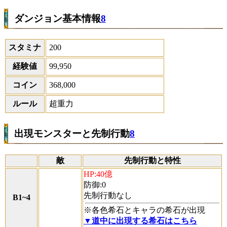
ダンジョン基本情報
8
スタミナ
200
経験値
99,950
コイン
368,000
ルール
超重力
出現モンスターと先制行動
8
敵
先制行動と特性
HP:40億
防御:0
先制行動なし
B1~4
※各色希石とキャラの希石が出現
▼道中に出現する希石はこちら