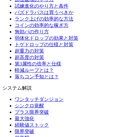
試練進化のやり方と条件
パズドラパスは買うべきか
ランク上げの効率的な方法
コインの効率的な稼ぎ方
無効パの作り方
弱体化ドロップの効果と対策
トゲドロップの仕様と対策
超重力の対策
超高度の対策
第3属性の倍率と仕様
軽減ループとは？
落ちコン予知とは？
システム解説
ワンタッチダンジョン
シンクロ覚醒
プラス限界突破
最大強化
経験値ストック
限界突破