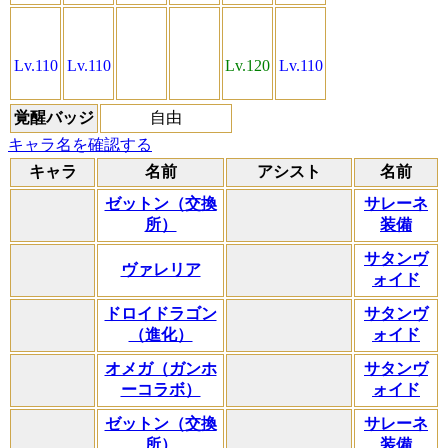
Lv.110
Lv.110
Lv.120
Lv.110
覚醒バッジ
自由
キャラ名を確認する
キャラ
名前
アシスト
名前
ゼットン（交換
サレーネ
所）
装備
サタンヴ
ヴァレリア
ォイド
ドロイドラゴン
サタンヴ
（進化）
ォイド
オメガ（ガンホ
サタンヴ
ーコラボ）
ォイド
ゼットン（交換
サレーネ
所）
装備