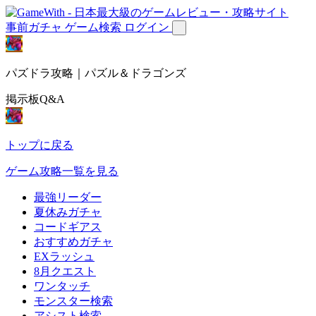
事前ガチャ
ゲーム検索
ログイン
パズドラ攻略｜パズル＆ドラゴンズ
掲示板Q&A
トップに戻る
ゲーム攻略一覧を見る
最強リーダー
夏休みガチャ
コードギアス
おすすめガチャ
EXラッシュ
8月クエスト
ワンタッチ
モンスター検索
アシスト検索