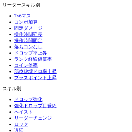
リーダースキル別
7×6マス
コンボ加算
固定ダメージ
操作時間延長
操作時間固定
落ちコンなし
ドロップ率上昇
ランク経験値倍率
コイン倍率
部位破壊ドロ率上昇
プラスポイント上昇
スキル別
ドロップ強化
強化ドロップ目覚め
ヘイスト
リーダーチェンジ
ロック
遅延