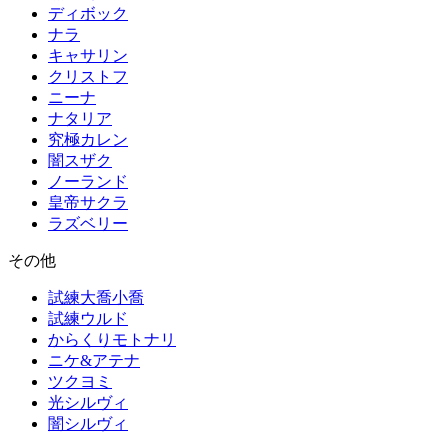
ディボック
ナラ
キャサリン
クリストフ
ニーナ
ナタリア
究極カレン
闇スザク
ノーランド
皇帝サクラ
ラズベリー
その他
試練大喬小喬
試練ウルド
からくりモトナリ
ニケ&アテナ
ツクヨミ
光シルヴィ
闇シルヴィ