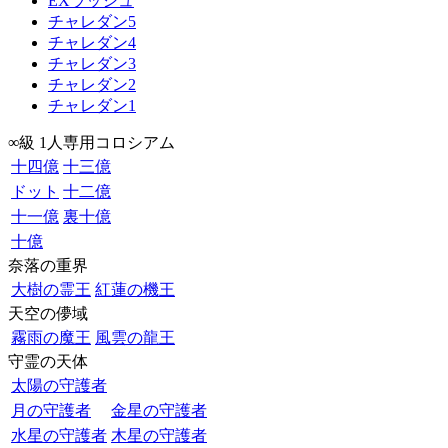
EXラッシュ
チャレダン5
チャレダン4
チャレダン3
チャレダン2
チャレダン1
∞級 1人専用コロシアム
十四億
十三億
ドット
十二億
十一億
裏十億
十億
奈落の重界
大樹の霊王
紅蓮の機王
天空の儚域
霧雨の魔王
風雲の龍王
守霊の天体
太陽の守護者
月の守護者
金星の守護者
水星の守護者
木星の守護者