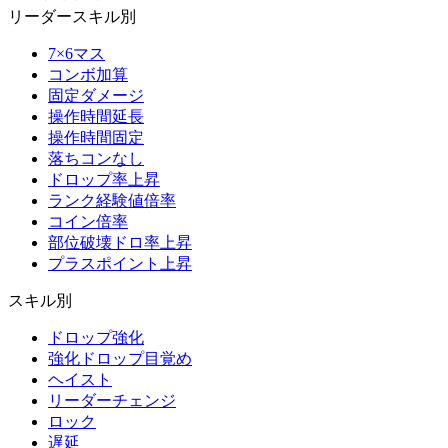
リーダースキル別
7×6マス
コンボ加算
固定ダメージ
操作時間延長
操作時間固定
落ちコンなし
ドロップ率上昇
ランク経験値倍率
コイン倍率
部位破壊ドロ率上昇
プラスポイント上昇
スキル別
ドロップ強化
強化ドロップ目覚め
ヘイスト
リーダーチェンジ
ロック
遅延