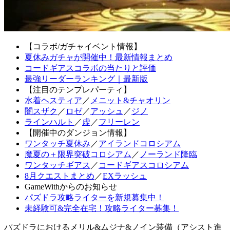
【コラボ/ガチャイベント情報】
夏休みガチャが開催中！最新情報まとめ
コードギアスコラボの当たりと評価
最強リーダーランキング｜最新版
【注目のテンプレパーティ】
水着ヘスティア
／
メニット&チャオリン
闇スザク
／
ロゼ
／
アッシュ
／
ジノ
ラインハルト
／
虚
／
フリーレン
【開催中のダンジョン情報】
ワンタッチ夏休み
／
アイランドコロシアム
魔夏の＋限界突破コロシアム
／
ノーランド降臨
ワンタッチギアス
／
コードギアスコロシアム
8月クエストまとめ
／
EXラッシュ
GameWithからのお知らせ
パズドラ攻略ライターを新規募集中！
未経験可&完全在宅！攻略ライター募集！
パズドラにおけるメリル&ムジナ&ノイン装備（アシスト進