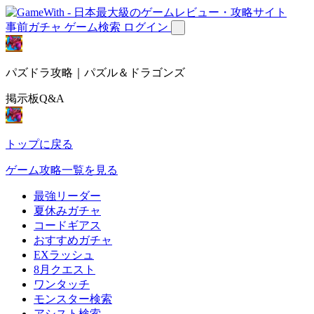
事前ガチャ
ゲーム検索
ログイン
パズドラ攻略｜パズル＆ドラゴンズ
掲示板Q&A
トップに戻る
ゲーム攻略一覧を見る
最強リーダー
夏休みガチャ
コードギアス
おすすめガチャ
EXラッシュ
8月クエスト
ワンタッチ
モンスター検索
アシスト検索