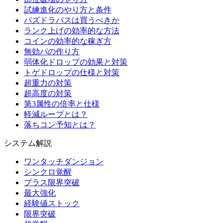
試練進化のやり方と条件
パズドラパスは買うべきか
ランク上げの効率的な方法
コインの効率的な稼ぎ方
無効パの作り方
弱体化ドロップの効果と対策
トゲドロップの仕様と対策
超重力の対策
超高度の対策
第3属性の倍率と仕様
軽減ループとは？
落ちコン予知とは？
システム解説
ワンタッチダンジョン
シンクロ覚醒
プラス限界突破
最大強化
経験値ストック
限界突破