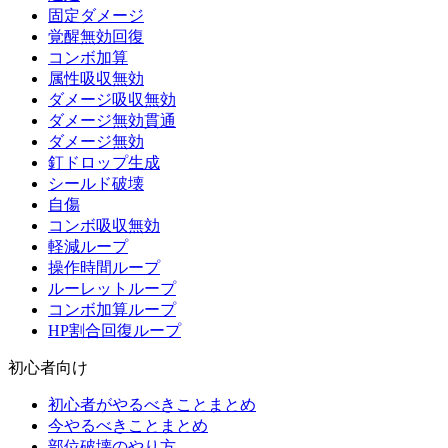
固定ダメージ
覚醒無効回復
コンボ加算
属性吸収無効
ダメージ吸収無効
ダメージ無効貫通
ダメージ無効
釘ドロップ生成
シールド破壊
自傷
コンボ吸収無効
軽減ループ
操作時間ループ
ルーレットループ
コンボ加算ループ
HP割合回復ループ
初心者向け
初心者がやるべきことまとめ
今やるべきことまとめ
部位破壊のやり方