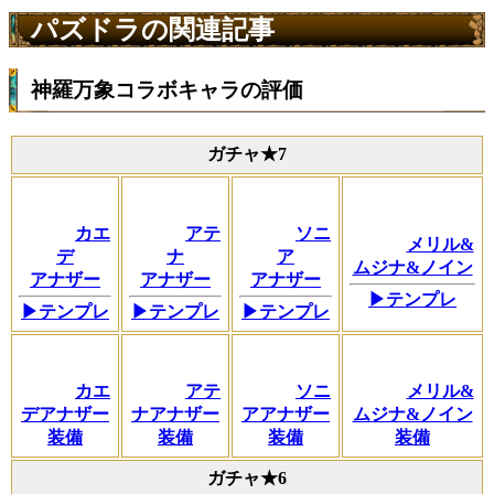
パズドラの関連記事
神羅万象コラボキャラの評価
ガチャ★7
カエ
アテ
ソニ
メリル&
デ
ナ
ア
ムジナ&ノイン
アナザー
アナザー
アナザー
▶テンプレ
▶テンプレ
▶テンプレ
▶テンプレ
カエ
アテ
ソニ
メリル&
デアナザー
ナアナザー
アアナザー
ムジナ&ノイン
装備
装備
装備
装備
ガチャ★6