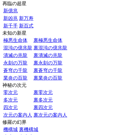
再臨の超星
新億兆
新凶兆
新万寿
新千手
新百式
未知の新星
極悪生命体
裏極悪生命体
混沌の億兆龍
裏混沌の億兆龍
潰滅の兆龍
裏潰滅の兆龍
永刻の万龍
裏永刻の万龍
蒼穹の千龍
裏蒼穹の千龍
業炎の百龍
裏業炎の百龍
神秘の次元
零次元
裏零次元
多次元
裏多次元
四次元
裏四次元
次元の案内人
裏次元の案内人
修羅の幻界
機構城
裏機構城