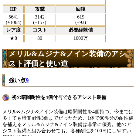
HP
攻撃
回復
5641
3142
619
(+1064)
(+157)
(+93)
レア度
コスト
必要経験値
★8
80
1000万
メリル&ムジナ&ノイン装備のアシ
スト評価と使い道
強い点
9
初の暗闇耐性を4個付与できるアシスト装備
メリル&ムジナ&ノイン装備は暗闇耐性を4個持つ。今までは
多くても暗闇耐性3個までだったため、1体で80％分の耐性値
を補えるメリル&ムジナ&ノイン装備は非常に優秀。他のア
シスト装備と組み合わせても、各種耐性を100％にしやすい