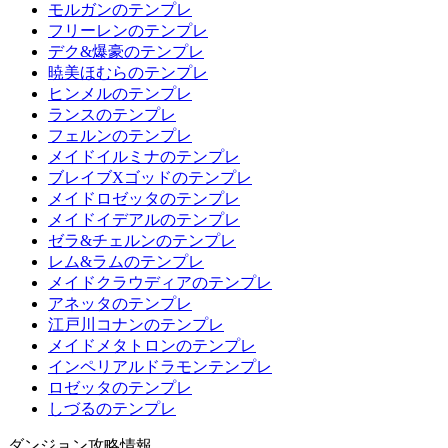
モルガンのテンプレ
フリーレンのテンプレ
デク&爆豪のテンプレ
暁美ほむらのテンプレ
ヒンメルのテンプレ
ランスのテンプレ
フェルンのテンプレ
メイドイルミナのテンプレ
ブレイブXゴッドのテンプレ
メイドロゼッタのテンプレ
メイドイデアルのテンプレ
ゼラ&チェルンのテンプレ
レム&ラムのテンプレ
メイドクラウディアのテンプレ
アネッタのテンプレ
江戸川コナンのテンプレ
メイドメタトロンのテンプレ
インペリアルドラモンテンプレ
ロゼッタのテンプレ
しづるのテンプレ
ダンジョン攻略情報