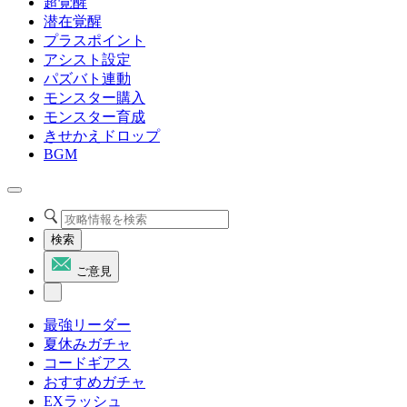
超覚醒
潜在覚醒
プラスポイント
アシスト設定
パズバト連動
モンスター購入
モンスター育成
きせかえドロップ
BGM
検索
ご意見
最強リーダー
夏休みガチャ
コードギアス
おすすめガチャ
EXラッシュ