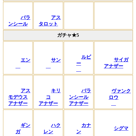
バラ
アス
ンシール
タロット
ガチャ★5
ルビ
サイガ
エン
サン
ー
アナザー
アス
キリ
バラ
ヴァンク
モデウス
コ
ンシール
ロウ
アナザー
アナザー
アナザー
ギン
ハク
カナ
シグマ
ガ
レン
ン