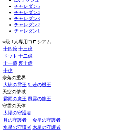
EXラッシュ
チャレダン5
チャレダン4
チャレダン3
チャレダン2
チャレダン1
∞級 1人専用コロシアム
十四億
十三億
ドット
十二億
十一億
裏十億
十億
奈落の重界
大樹の霊王
紅蓮の機王
天空の儚域
霧雨の魔王
風雲の龍王
守霊の天体
太陽の守護者
月の守護者
金星の守護者
水星の守護者
木星の守護者