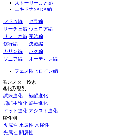
ストーリーまとめ
エキドナSARA編
マドゥ編
ゼラ編
リーチェ編
ヴェロア編
サレーネ編
完結編
修行編
決戦編
カリン編
ハク編
ソニア編
オーディン編
フェス限ヒロイン編
モンスター検索
進化形態別
試練進化
極醒進化
超転生進化
転生進化
ドット進化
アシスト進化
属性別
火属性
水属性
木属性
光属性
闇属性