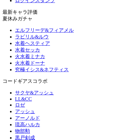
ログインスタンプ
最新キャラ評価
夏休みガチャ
エルフリーデ&フィアメル
ラビリル&ルウ
水着ヘスティア
水着セッカ
火水着ミナカ
火水着ドーナ
究極イシス&ネフティス
コードギアスコラボ
サクヤ&アッシュ
LL&CC
ロゼ
アッシュ
アーノルド
琉高ハルカ
物部勲
黒戸剣成