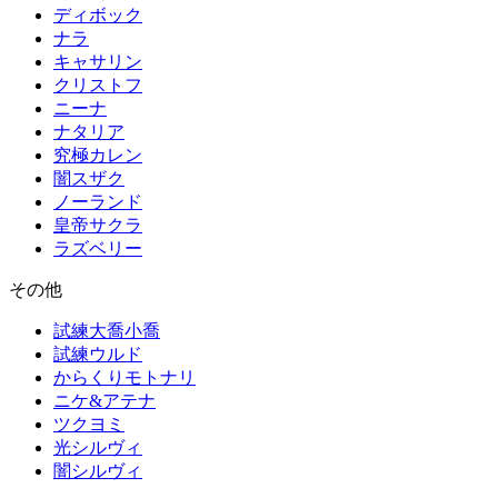
ディボック
ナラ
キャサリン
クリストフ
ニーナ
ナタリア
究極カレン
闇スザク
ノーランド
皇帝サクラ
ラズベリー
その他
試練大喬小喬
試練ウルド
からくりモトナリ
ニケ&アテナ
ツクヨミ
光シルヴィ
闇シルヴィ