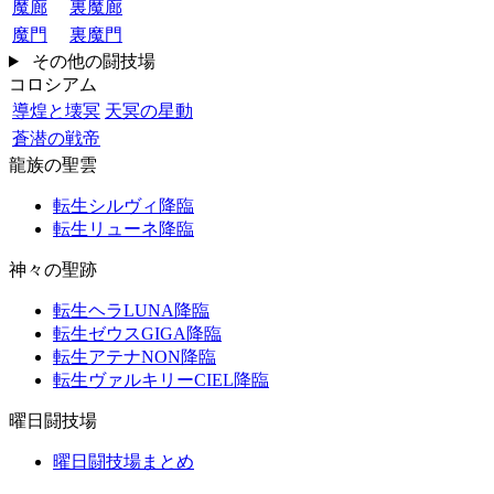
魔廊
裏魔廊
魔門
裏魔門
その他の闘技場
コロシアム
導煌と壊冥
天冥の星動
蒼潜の戦帝
龍族の聖雲
転生シルヴィ降臨
転生リューネ降臨
神々の聖跡
転生ヘラLUNA降臨
転生ゼウスGIGA降臨
転生アテナNON降臨
転生ヴァルキリーCIEL降臨
曜日闘技場
曜日闘技場まとめ