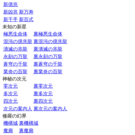
新億兆
新凶兆
新万寿
新千手
新百式
未知の新星
極悪生命体
裏極悪生命体
混沌の億兆龍
裏混沌の億兆龍
潰滅の兆龍
裏潰滅の兆龍
永刻の万龍
裏永刻の万龍
蒼穹の千龍
裏蒼穹の千龍
業炎の百龍
裏業炎の百龍
神秘の次元
零次元
裏零次元
多次元
裏多次元
四次元
裏四次元
次元の案内人
裏次元の案内人
修羅の幻界
機構城
裏機構城
魔廊
裏魔廊