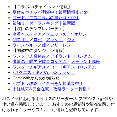
【コラボ/ガチャイベント情報】
夏休みガチャが開催中！最新情報まとめ
コードギアスコラボの当たりと評価
最強リーダーランキング｜最新版
【注目のテンプレパーティ】
水着ヘスティア
／
メニット&チャオリン
闇スザク
／
ロゼ
／
アッシュ
／
ジノ
ラインハルト
／
虚
／
フリーレン
【開催中のダンジョン情報】
ワンタッチ夏休み
／
アイランドコロシアム
魔夏の＋限界突破コロシアム
／
ノーランド降臨
ワンタッチギアス
／
コードギアスコロシアム
8月クエストまとめ
／
EXラッシュ
GameWithからのお知らせ
パズドラ攻略ライターを新規募集中！
未経験可&完全在宅！攻略ライター募集！
パズドラにおけるポラリスのリーダー/サブ/アシスト評価や
使い道を掲載しています。おすすめの超覚醒や潜在覚醒、付
けられるキラーやスキル上げ情報も記載しています。