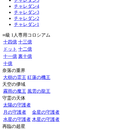
チャレダン5
チャレダン4
チャレダン3
チャレダン2
チャレダン1
∞級 1人専用コロシアム
十四億
十三億
ドット
十二億
十一億
裏十億
十億
奈落の重界
大樹の霊王
紅蓮の機王
天空の儚域
霧雨の魔王
風雲の龍王
守霊の天体
太陽の守護者
月の守護者
金星の守護者
水星の守護者
木星の守護者
再臨の超星