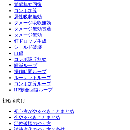
覚醒無効回復
コンボ加算
属性吸収無効
ダメージ吸収無効
ダメージ無効貫通
ダメージ無効
釘ドロップ生成
シールド破壊
自傷
コンボ吸収無効
軽減ループ
操作時間ループ
ルーレットループ
コンボ加算ループ
HP割合回復ループ
初心者向け
初心者がやるべきことまとめ
今やるべきことまとめ
部位破壊のやり方
試練進化のやり方と条件