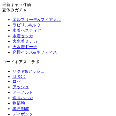
最新キャラ評価
夏休みガチャ
エルフリーデ&フィアメル
ラビリル&ルウ
水着ヘスティア
水着セッカ
火水着ミナカ
火水着ドーナ
究極イシス&ネフティス
コードギアスコラボ
サクヤ&アッシュ
LL&CC
ロゼ
アッシュ
アーノルド
琉高ハルカ
物部勲
黒戸剣成
ディボック