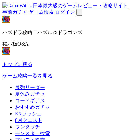
事前ガチャ
ゲーム検索
ログイン
パズドラ攻略｜パズル＆ドラゴンズ
掲示板Q&A
トップに戻る
ゲーム攻略一覧を見る
最強リーダー
夏休みガチャ
コードギアス
おすすめガチャ
EXラッシュ
8月クエスト
ワンタッチ
モンスター検索
アシスト検索