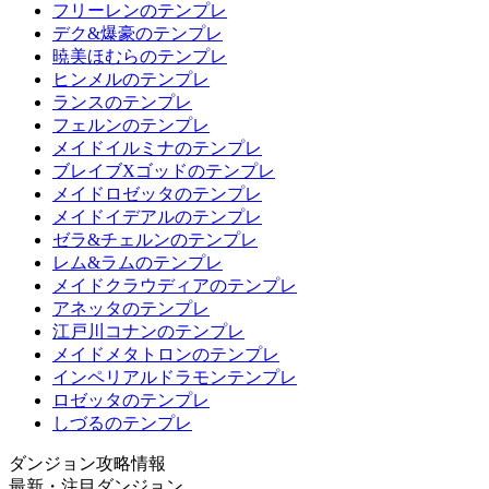
フリーレンのテンプレ
デク&爆豪のテンプレ
暁美ほむらのテンプレ
ヒンメルのテンプレ
ランスのテンプレ
フェルンのテンプレ
メイドイルミナのテンプレ
ブレイブXゴッドのテンプレ
メイドロゼッタのテンプレ
メイドイデアルのテンプレ
ゼラ&チェルンのテンプレ
レム&ラムのテンプレ
メイドクラウディアのテンプレ
アネッタのテンプレ
江戸川コナンのテンプレ
メイドメタトロンのテンプレ
インペリアルドラモンテンプレ
ロゼッタのテンプレ
しづるのテンプレ
ダンジョン攻略情報
最新・注目ダンジョン