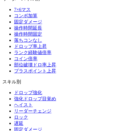
7×6マス
コンボ加算
固定ダメージ
操作時間延長
操作時間固定
落ちコンなし
ドロップ率上昇
ランク経験値倍率
コイン倍率
部位破壊ドロ率上昇
プラスポイント上昇
スキル別
ドロップ強化
強化ドロップ目覚め
ヘイスト
リーダーチェンジ
ロック
遅延
固定ダメージ