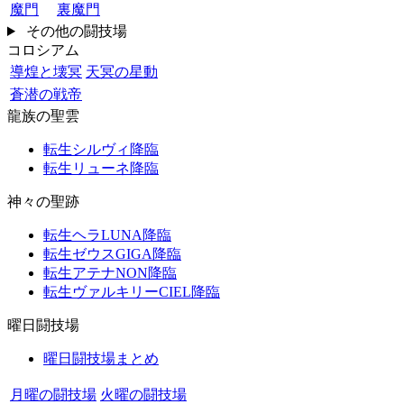
魔門
裏魔門
その他の闘技場
コロシアム
導煌と壊冥
天冥の星動
蒼潜の戦帝
龍族の聖雲
転生シルヴィ降臨
転生リューネ降臨
神々の聖跡
転生ヘラLUNA降臨
転生ゼウスGIGA降臨
転生アテナNON降臨
転生ヴァルキリーCIEL降臨
曜日闘技場
曜日闘技場まとめ
月曜の闘技場
火曜の闘技場