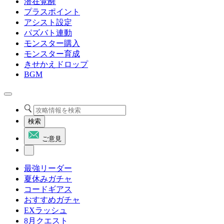
潜在覚醒
プラスポイント
アシスト設定
パズバト連動
モンスター購入
モンスター育成
きせかえドロップ
BGM
検索
ご意見
最強リーダー
夏休みガチャ
コードギアス
おすすめガチャ
EXラッシュ
8月クエスト