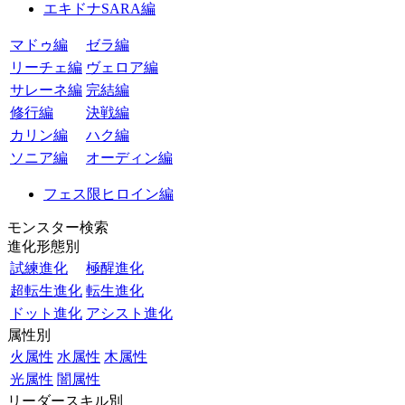
エキドナSARA編
マドゥ編
ゼラ編
リーチェ編
ヴェロア編
サレーネ編
完結編
修行編
決戦編
カリン編
ハク編
ソニア編
オーディン編
フェス限ヒロイン編
モンスター検索
進化形態別
試練進化
極醒進化
超転生進化
転生進化
ドット進化
アシスト進化
属性別
火属性
水属性
木属性
光属性
闇属性
リーダースキル別