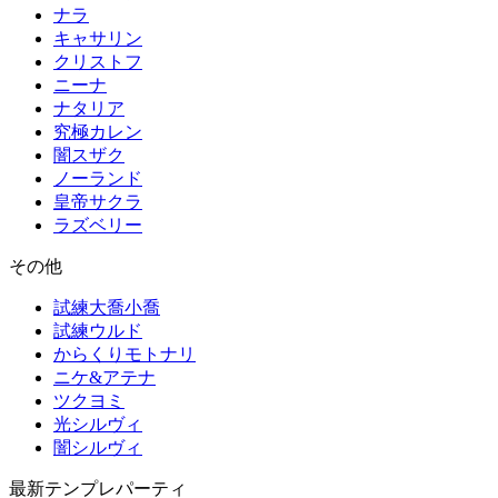
ナラ
キャサリン
クリストフ
ニーナ
ナタリア
究極カレン
闇スザク
ノーランド
皇帝サクラ
ラズベリー
その他
試練大喬小喬
試練ウルド
からくりモトナリ
ニケ&アテナ
ツクヨミ
光シルヴィ
闇シルヴィ
最新テンプレパーティ