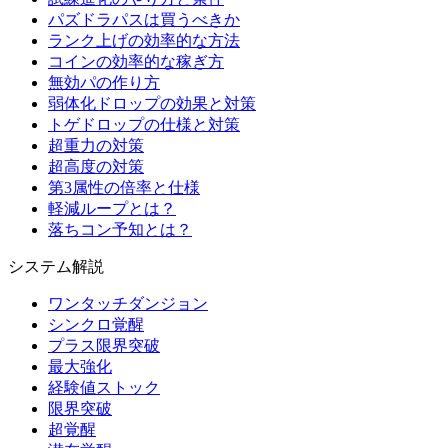
パズドラパスは買うべきか
ランク上げの効率的な方法
コインの効率的な稼ぎ方
無効パの作り方
弱体化ドロップの効果と対策
トゲドロップの仕様と対策
超重力の対策
超高度の対策
第3属性の倍率と仕様
軽減ループとは？
落ちコン予知とは？
システム解説
ワンタッチダンジョン
シンクロ覚醒
プラス限界突破
最大強化
経験値ストック
限界突破
超覚醒