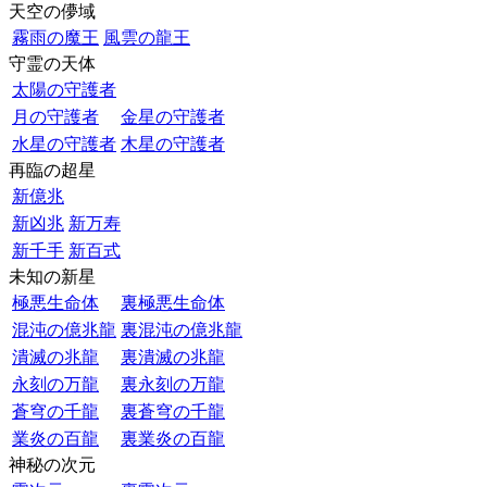
天空の儚域
霧雨の魔王
風雲の龍王
守霊の天体
太陽の守護者
月の守護者
金星の守護者
水星の守護者
木星の守護者
再臨の超星
新億兆
新凶兆
新万寿
新千手
新百式
未知の新星
極悪生命体
裏極悪生命体
混沌の億兆龍
裏混沌の億兆龍
潰滅の兆龍
裏潰滅の兆龍
永刻の万龍
裏永刻の万龍
蒼穹の千龍
裏蒼穹の千龍
業炎の百龍
裏業炎の百龍
神秘の次元