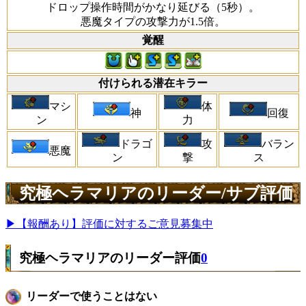
ドロップ操作時間がかなり延びる（5秒）。
悪魔タイプの攻撃力が1.5倍。
覚醒
付けられる潜在キラー
マシ
体
神
回復
ン
力
ドラゴ
攻
バラン
悪魔
ン
撃
ス
究極ヘラマリアのリーダー/サブ評価
▶【報酬あり】評価に対するご意見募集中
究極ヘラマリアのリーダー評価
0
リーダーで使うことはない