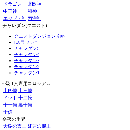
ドラゴン
北欧神
中華神
和神
エジプト神
西洋神
チャレダン(クエスト)
クエストダンジョン攻略
EXラッシュ
チャレダン5
チャレダン4
チャレダン3
チャレダン2
チャレダン1
∞級 1人専用コロシアム
十四億
十三億
ドット
十二億
十一億
裏十億
十億
奈落の重界
大樹の霊王
紅蓮の機王