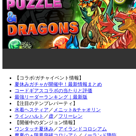
【コラボ/ガチャイベント情報】
夏休みガチャが開催中！最新情報まとめ
コードギアスコラボの当たりと評価
最強リーダーランキング｜最新版
【注目のテンプレパーティ】
水着ヘスティア
／
メニット&チャオリン
ラインハルト
／
虚
／
フリーレン
【開催中のダンジョン情報】
ワンタッチ夏休み
／
アイランドコロシアム
魔夏の＋限界突破コロシアム
／
ノーランド降臨