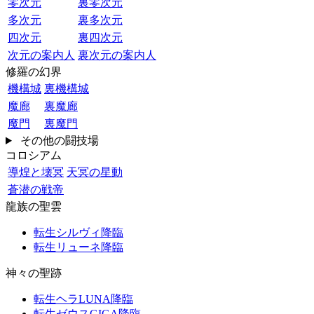
零次元
裏零次元
多次元
裏多次元
四次元
裏四次元
次元の案内人
裏次元の案内人
修羅の幻界
機構城
裏機構城
魔廊
裏魔廊
魔門
裏魔門
その他の闘技場
コロシアム
導煌と壊冥
天冥の星動
蒼潜の戦帝
龍族の聖雲
転生シルヴィ降臨
転生リューネ降臨
神々の聖跡
転生ヘラLUNA降臨
転生ゼウスGIGA降臨