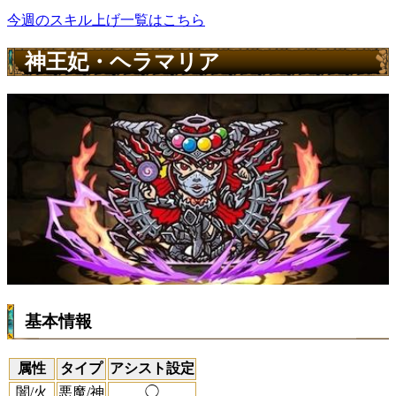
今週のスキル上げ一覧はこちら
神王妃・ヘラマリア
基本情報
属性
タイプ
アシスト設定
闇/火
悪魔/神
◯