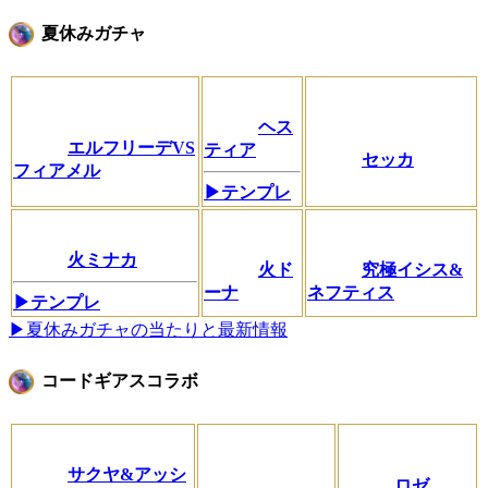
夏休みガチャ
ヘス
エルフリーデVS
ティア
セッカ
フィアメル
▶テンプレ
火ミナカ
火ド
究極イシス&
ーナ
ネフティス
▶テンプレ
▶夏休みガチャの当たりと最新情報
コードギアスコラボ
サクヤ&アッシ
ロゼ