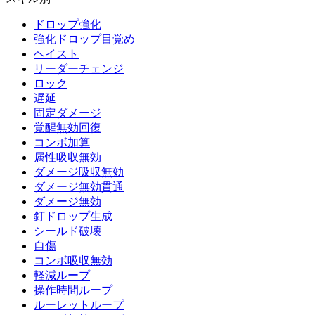
ドロップ強化
強化ドロップ目覚め
ヘイスト
リーダーチェンジ
ロック
遅延
固定ダメージ
覚醒無効回復
コンボ加算
属性吸収無効
ダメージ吸収無効
ダメージ無効貫通
ダメージ無効
釘ドロップ生成
シールド破壊
自傷
コンボ吸収無効
軽減ループ
操作時間ループ
ルーレットループ