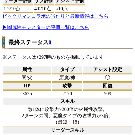
リーダー評価
サブ評価
アシスト評価
1.5
/10点
4.0
/10点
-
/10点
ビックリマンコラボの当たりと最新情報はこちら
▶闇属性モンスターの評価一覧はこちら
最終ステータス
0
※ステータスは+297時のものを掲載しています
属性
タイプ
アシスト設定
闇/火
悪魔/神
◯
HP
攻撃
回復
3675
2170
509
スキル
敵1体に攻撃力×200倍の火属性攻撃。
2ターンの間、悪魔タイプの攻撃力が3倍。
（最短：18）
リーダースキル