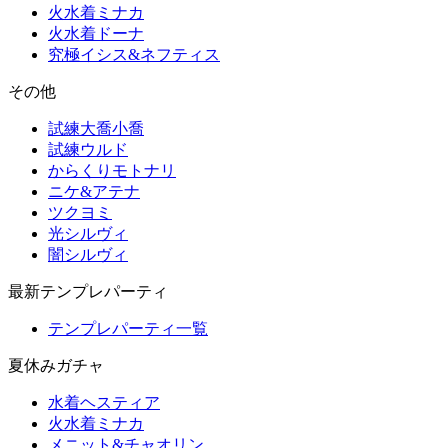
火水着ミナカ
火水着ドーナ
究極イシス&ネフティス
その他
試練大喬小喬
試練ウルド
からくりモトナリ
ニケ&アテナ
ツクヨミ
光シルヴィ
闇シルヴィ
最新テンプレパーティ
テンプレパーティ一覧
夏休みガチャ
水着ヘスティア
火水着ミナカ
メニット&チャオリン