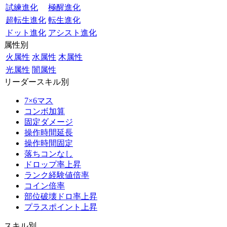
試練進化
極醒進化
超転生進化
転生進化
ドット進化
アシスト進化
属性別
火属性
水属性
木属性
光属性
闇属性
リーダースキル別
7×6マス
コンボ加算
固定ダメージ
操作時間延長
操作時間固定
落ちコンなし
ドロップ率上昇
ランク経験値倍率
コイン倍率
部位破壊ドロ率上昇
プラスポイント上昇
スキル別