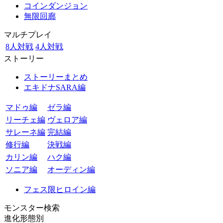
コインダンジョン
無限回廊
マルチプレイ
8人対戦
4人対戦
ストーリー
ストーリーまとめ
エキドナSARA編
マドゥ編
ゼラ編
リーチェ編
ヴェロア編
サレーネ編
完結編
修行編
決戦編
カリン編
ハク編
ソニア編
オーディン編
フェス限ヒロイン編
モンスター検索
進化形態別