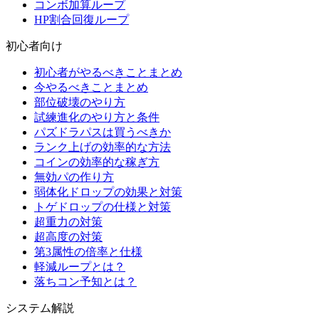
コンボ加算ループ
HP割合回復ループ
初心者向け
初心者がやるべきことまとめ
今やるべきことまとめ
部位破壊のやり方
試練進化のやり方と条件
パズドラパスは買うべきか
ランク上げの効率的な方法
コインの効率的な稼ぎ方
無効パの作り方
弱体化ドロップの効果と対策
トゲドロップの仕様と対策
超重力の対策
超高度の対策
第3属性の倍率と仕様
軽減ループとは？
落ちコン予知とは？
システム解説