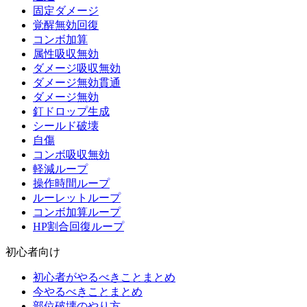
固定ダメージ
覚醒無効回復
コンボ加算
属性吸収無効
ダメージ吸収無効
ダメージ無効貫通
ダメージ無効
釘ドロップ生成
シールド破壊
自傷
コンボ吸収無効
軽減ループ
操作時間ループ
ルーレットループ
コンボ加算ループ
HP割合回復ループ
初心者向け
初心者がやるべきことまとめ
今やるべきことまとめ
部位破壊のやり方