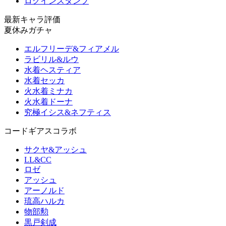
ログインスタンプ
最新キャラ評価
夏休みガチャ
エルフリーデ&フィアメル
ラビリル&ルウ
水着ヘスティア
水着セッカ
火水着ミナカ
火水着ドーナ
究極イシス&ネフティス
コードギアスコラボ
サクヤ&アッシュ
LL&CC
ロゼ
アッシュ
アーノルド
琉高ハルカ
物部勲
黒戸剣成