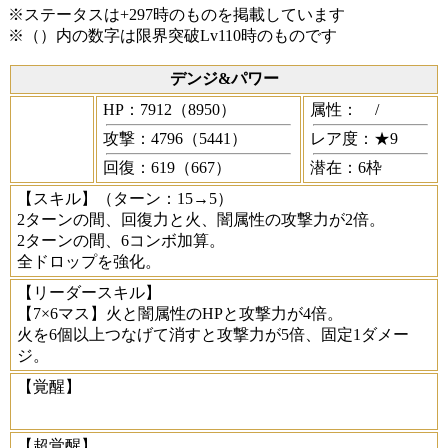
※ステータスは+297時のものを掲載しています
※（）内の数字は限界突破Lv110時のものです
デンジ&パワー
HP：7912（8950）
属性：
/
攻撃：4796（5441）
レア度：★9
回復：619（667）
潜在：6枠
【スキル】
（ターン：15→5）
2ターンの間、回復力と火、闇属性の攻撃力が2倍。
2ターンの間、6コンボ加算。
全ドロップを強化。
【リーダースキル】
【7×6マス】火と闇属性のHPと攻撃力が4倍。
火を6個以上つなげて消すと攻撃力が5倍、固定1ダメー
ジ。
【覚醒】
【超覚醒】