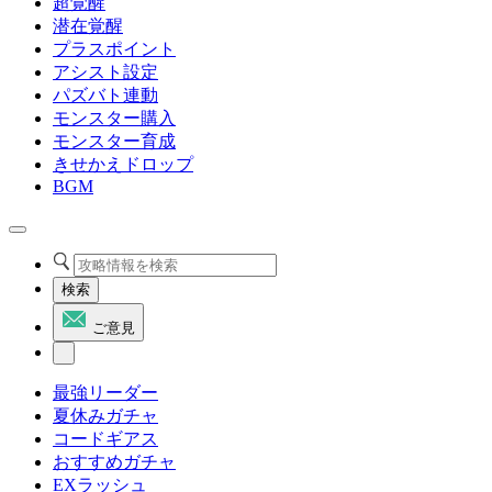
超覚醒
潜在覚醒
プラスポイント
アシスト設定
パズバト連動
モンスター購入
モンスター育成
きせかえドロップ
BGM
検索
ご意見
最強リーダー
夏休みガチャ
コードギアス
おすすめガチャ
EXラッシュ