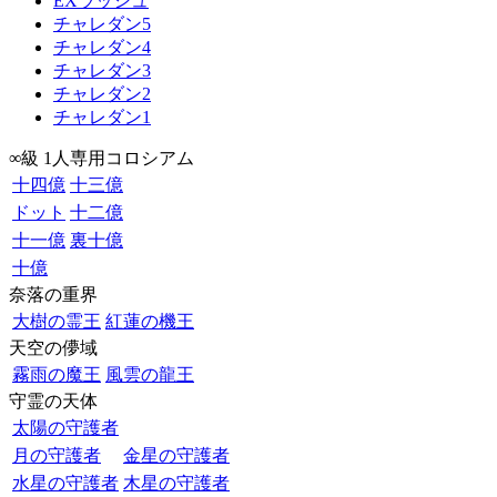
EXラッシュ
チャレダン5
チャレダン4
チャレダン3
チャレダン2
チャレダン1
∞級 1人専用コロシアム
十四億
十三億
ドット
十二億
十一億
裏十億
十億
奈落の重界
大樹の霊王
紅蓮の機王
天空の儚域
霧雨の魔王
風雲の龍王
守霊の天体
太陽の守護者
月の守護者
金星の守護者
水星の守護者
木星の守護者