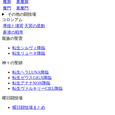
魔廊
裏魔廊
魔門
裏魔門
その他の闘技場
コロシアム
導煌と壊冥
天冥の星動
蒼潜の戦帝
龍族の聖雲
転生シルヴィ降臨
転生リューネ降臨
神々の聖跡
転生ヘラLUNA降臨
転生ゼウスGIGA降臨
転生アテナNON降臨
転生ヴァルキリーCIEL降臨
曜日闘技場
曜日闘技場まとめ