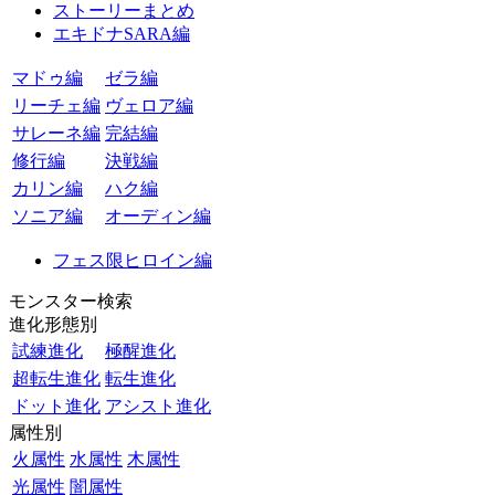
ストーリーまとめ
エキドナSARA編
マドゥ編
ゼラ編
リーチェ編
ヴェロア編
サレーネ編
完結編
修行編
決戦編
カリン編
ハク編
ソニア編
オーディン編
フェス限ヒロイン編
モンスター検索
進化形態別
試練進化
極醒進化
超転生進化
転生進化
ドット進化
アシスト進化
属性別
火属性
水属性
木属性
光属性
闇属性