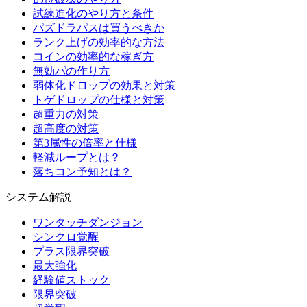
試練進化のやり方と条件
パズドラパスは買うべきか
ランク上げの効率的な方法
コインの効率的な稼ぎ方
無効パの作り方
弱体化ドロップの効果と対策
トゲドロップの仕様と対策
超重力の対策
超高度の対策
第3属性の倍率と仕様
軽減ループとは？
落ちコン予知とは？
システム解説
ワンタッチダンジョン
シンクロ覚醒
プラス限界突破
最大強化
経験値ストック
限界突破