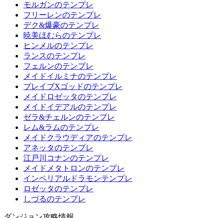
モルガンのテンプレ
フリーレンのテンプレ
デク&爆豪のテンプレ
暁美ほむらのテンプレ
ヒンメルのテンプレ
ランスのテンプレ
フェルンのテンプレ
メイドイルミナのテンプレ
ブレイブXゴッドのテンプレ
メイドロゼッタのテンプレ
メイドイデアルのテンプレ
ゼラ&チェルンのテンプレ
レム&ラムのテンプレ
メイドクラウディアのテンプレ
アネッタのテンプレ
江戸川コナンのテンプレ
メイドメタトロンのテンプレ
インペリアルドラモンテンプレ
ロゼッタのテンプレ
しづるのテンプレ
ダンジョン攻略情報