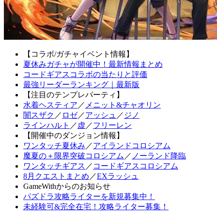
【コラボ/ガチャイベント情報】
夏休みガチャが開催中！最新情報まとめ
コードギアスコラボの当たりと評価
最強リーダーランキング｜最新版
【注目のテンプレパーティ】
水着ヘスティア
／
メニット&チャオリン
闇スザク
／
ロゼ
／
アッシュ
／
ジノ
ラインハルト
／
虚
／
フリーレン
【開催中のダンジョン情報】
ワンタッチ夏休み
／
アイランドコロシアム
魔夏の＋限界突破コロシアム
／
ノーランド降臨
ワンタッチギアス
／
コードギアスコロシアム
8月クエストまとめ
／
EXラッシュ
GameWithからのお知らせ
パズドラ攻略ライターを新規募集中！
未経験可&完全在宅！攻略ライター募集！