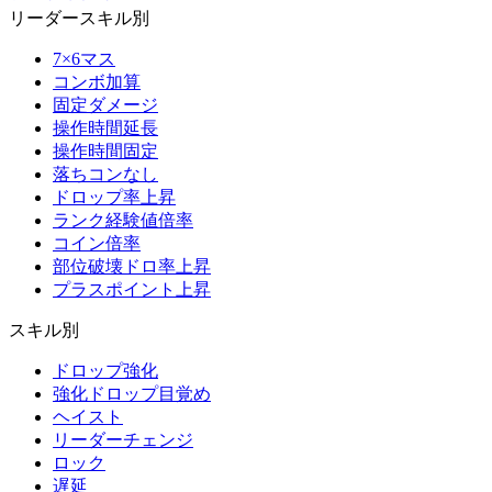
リーダースキル別
7×6マス
コンボ加算
固定ダメージ
操作時間延長
操作時間固定
落ちコンなし
ドロップ率上昇
ランク経験値倍率
コイン倍率
部位破壊ドロ率上昇
プラスポイント上昇
スキル別
ドロップ強化
強化ドロップ目覚め
ヘイスト
リーダーチェンジ
ロック
遅延