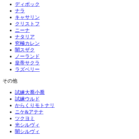
ディボック
ナラ
キャサリン
クリストフ
ニーナ
ナタリア
究極カレン
闇スザク
ノーランド
皇帝サクラ
ラズベリー
その他
試練大喬小喬
試練ウルド
からくりモトナリ
ニケ&アテナ
ツクヨミ
光シルヴィ
闇シルヴィ