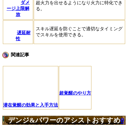
ダメ
超火力を出せるようになり火力に特化でき
ージ上限解
る。
放
スキル遅延を防ぐことで適切なタイミング
遅延耐
でスキルを使用できる。
性
関連記事
超覚醒のやり方
潜在覚醒の効果と入手方法
デンジ&パワーのアシストおすすめ
0