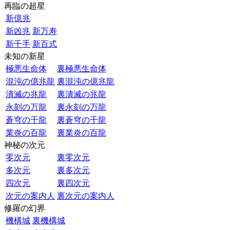
再臨の超星
新億兆
新凶兆
新万寿
新千手
新百式
未知の新星
極悪生命体
裏極悪生命体
混沌の億兆龍
裏混沌の億兆龍
潰滅の兆龍
裏潰滅の兆龍
永刻の万龍
裏永刻の万龍
蒼穹の千龍
裏蒼穹の千龍
業炎の百龍
裏業炎の百龍
神秘の次元
零次元
裏零次元
多次元
裏多次元
四次元
裏四次元
次元の案内人
裏次元の案内人
修羅の幻界
機構城
裏機構城