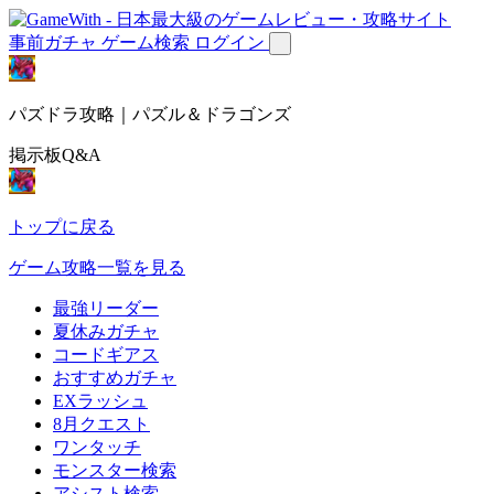
事前ガチャ
ゲーム検索
ログイン
パズドラ攻略｜パズル＆ドラゴンズ
掲示板Q&A
トップに戻る
ゲーム攻略一覧を見る
最強リーダー
夏休みガチャ
コードギアス
おすすめガチャ
EXラッシュ
8月クエスト
ワンタッチ
モンスター検索
アシスト検索